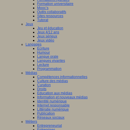
Formation universitaire
Mooc’s
Outils collaboratifs
Sites ressources
Tutorat
Jeux
Jeu et éducation
Jeux 4/12 ans
Jeux sérieux
Jeux vidéo
Langages
Ecriture
Humour
Langue orale
Langues vivantes
Lecture
Programmation
Médias
Compétences informationnelles
Culture des médias
Curation
Droits
Education aux médias
Information et nouveaux médias
Identité numérique
Internet responsable
Littératie numérique
Publication
Réseaux sociaux
Métiers
Entrepreneuriat
Entreprises