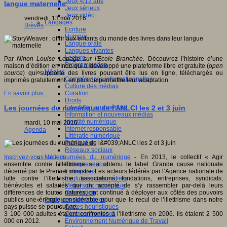
Jeux 4/12 ans
langue maternelle
Jeux sérieux
Jeux vidéo
vendredi, 13 mai 2016
Langages
Brèves
Ecriture
Humour
Langue orale
Langues vivantes
Lecture
Par
Ninon Louise Lepage sur l'Ecole Branchée.
Découvrez l’histoire d’une
Programmation
maison d’édition en Inde qui a développé une plateforme libre et gratuite (
open
Médias
source
) qui supporte des livres pouvant être lus en ligne, téléchargés ou
Compétences informationnelles
imprimés gratuitement, en plus de permettre leur adaptation.
Culture des médias
Curation
En savoir plus...
Droits
Education aux médias
Les journées du numérique de l'ANLCI les 2 et 3 juin
Information et nouveaux médias
Identité numérique
mardi, 10 mai 2016
Internet responsable
Agenda
Littératie numérique
Publication
Réseaux sociaux
Métiers
Inscrivez-vous aux journées du numérique
- En 2013, le collectif « Agir
Entrepreneuriat
ensemble contre l’illettrisme » a obtenu le label Grande cause nationale
Entreprises
décerné par le Premier ministre. Les acteurs fédérés par l’Agence nationale de
Evolutions des métiers
lutte contre l’illettrisme, associations, fondations, entreprises, syndicats,
Métiers du numérique
bénévoles et salariés qui ont accepté de s’y rassembler par-delà leurs
Orientation
différences de toutes natures, ont continué à déployer aux côtés des pouvoirs
Pratiques numériques
publics une énergie considérable pour que le recul de l’illettrisme dans notre
Cartes heuristiques
pays puisse se poursuivre.
Classes inversées
3 100 000 adultes étaient confrontés à l’illettrisme en 2006. Ils étaient 2 500
Environnement Numérique de Travail
000 en 2012.