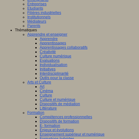
Entreprises
Etudiants
Filières industrielles
Institutionnels
Médiateurs
Parents
Thématiques
Apprendre et enseigner
Apprendre
Apprentissages
Apprentissages collaboratifs
Créativité
Culture numérique
Evaluations
Individualisation
Initiatives
Interdisciplinarité
Outils pour la classe
Arts et Culture
Art
Cinéma
Culture
Culture et numérique
Dispositifs de médiation
Littérature
Formation
Compétences professionnelles
Dispositifs de formation
E- formation
Enjeux et évolutions
Enseignement supérieur et numérique
Formations hybrides