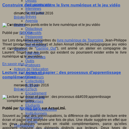
Débats
Faits marquants
Construire des ponts entre le livre numérique et le jeu vidéo
Interviews
Reportages
dimanche, 03 juillet 2016
Brèves
Brèves
Agenda
Innover
Didactique
Dispositifs
Publié par
IDBOOX
Pédagogie
sur Lors des 4èmes rencontres du
livre numérique de Tourcoing
, Jean-Philippe
Recherche
Thivet (producteur et éditeur) et Julien Annart (détaché pédagogique jeu vidéo
Technologies
et coordinateur de “
Gaming Out
”), ont animé un atelier en compagnie de
Savoir(s)
Laurent Tricart sur les ponts qui existent ou pourraient exister entre le livre
Analyses
numérique et le jeu vidéo.
Conférences
Outils
En savoir plus...
Pratiques
Acteurs de l'éducation
Lecture sur écran et papier : des processus d'apprentissage
Animateurs
complémentaires
Chercheurs
Collectivités
Editeurs
mercredi, 15 juin 2016
EdTech
Brèves
Encadrement
Enseignants
Entreprises
Etudiants
Publié par
Nicolas Gary
sur ActuaLitté.
Filières industrielles
Institutionnels
Souvent au cœur des préoccupations, la différence de qualité de lecture entre
Médiateurs
écran et papier est analysée une fois de plus. Une étude suggère en effet que
Parents
les deux pratiques seraient en réalité complémentaires, parce qu’elles
Thématiques
apportent chacune des éléments distincts aux lecteurs. Deux types de