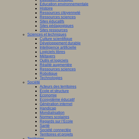
Education environnementale
Histoire
Ressources citoyenneté
Ressources sciences
Sites éducatifs
Sites pédagogiques
Sites ressources
Sciences et techniques
Culture scientifique
Développement durable
Intelligence artificielle
Logiciels libres
Métavers
Outils et logiciels
Réalité augmentée
Ressources sciences
Robotique
Technologies
Société
Acteurs des territoires
Ecole et structure
Economie
Ecosystème éducatif
Génération internet
Handicap
Mondialisation
Normes scolaires
Regards sur l’Ecole
Santé
Société connectée
Territoires et projets
Territoires