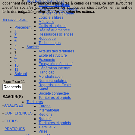
Sciences et techniques
obtiennent des performances inférieures à celles des filles, ce sont
surtout les
Culture scientifique
inégalités sociales qui pénalisent les publics les plus fragiles,
entraînant de
Développement durable
facto des
inégalités culturelles fortes selon les milieux.
Intelligence artificielle
Logiciels libres
En savoir plus...
Métavers
Outils et logiciels
Précédent
Réalité augmentée
2
Ressources sciences
3
Robotique
4
Technologies
5
Société
6
Acteurs des territoires
7
Ecole et structure
8
Economie
9
Ecosystème éducatif
10
Génération internet
11
Handicap
Suivant
Mondialisation
Normes scolaires
Page 7 sur 11
Regards sur l’Ecole
Santé
Société connectée
SAVOIR(S)
Territoires et projets
Territoires
-
ANALYSES
Europe
International
-
CONFERENCES
Régions
Ruralité
-
OUTILS
Territoires et projets
Tiers lieux
-
PRATIQUES
Villes