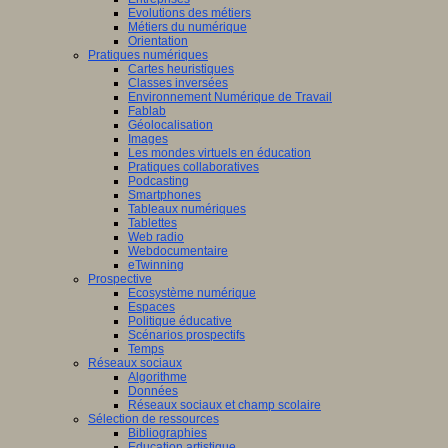
Evolutions des métiers
Métiers du numérique
Orientation
Pratiques numériques
Cartes heuristiques
Classes inversées
Environnement Numérique de Travail
Fablab
Géolocalisation
Images
Les mondes virtuels en éducation
Pratiques collaboratives
Podcasting
Smartphones
Tableaux numériques
Tablettes
Web radio
Webdocumentaire
eTwinning
Prospective
Ecosystème numérique
Espaces
Politique éducative
Scénarios prospectifs
Temps
Réseaux sociaux
Algorithme
Données
Réseaux sociaux et champ scolaire
Sélection de ressources
Bibliographies
Education artistique