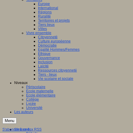
Europe
International
Régions
Ruralité
Territoires et projets
Tiers lieux
Villes
Vivre ensemble
Citoyenneté
Culture européenne
Démocratie
Egalité Hommes/Femmes
Ethique
Gouvernance
Inclusion
Laïcité
Ressources citoyenneté
Tiers - lieux
Vie scolaire et sociale
Niveaux
Périscolaire
Ecole maternelle
Ecole élémentaire
Collège
Lycée
Université
Les auteurs
Menu
S'abonner à ce flux RSS
S'informer