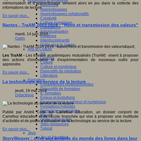
Apprendre et enseigner
mémorisation et d’apprentissage seraient alors en jeu dans la collecte des
Apprendre
informations de lecture.
Apprentissages
Apprentissages collaboratifs
En savoir plus...
Créativité
Culture numérique
Nantes - TraAM 2015 2016 : "Récit et transmission des valeurs"
Evaluations
Individualisation
mardi, 14 juin 2016
Initiatives
Outils
Interdisciplinarité
Outils pour la classe
Arts et Culture
Art
Les TraAM -
Les travaux académiques mutualisés (TraAM) visent à proposer
Cinéma
des actions d'innovation et d'expérimentation de nouveaux outils pour
Culture
apprendre.
Culture et numérique
Dispositifs de médiation
En savoir plus...
Littérature
Formation
La technologie au service de la lecture
Compétences professionnelles
Dispositifs de formation
jeudi, 19 mai 2016
E- formation
Didactique
Enjeux et évolutions
Enseignement supérieur et numérique
Formations hybrides
Formation universitaire
Publié par André Cotte sur Carrefour Education, un dossier conjoint de
Mooc’s
Carrefour éducation et de l'École branchée qui vise à proposer une multitude
Outils collaboratifs
d’activités et de pistes d’utilisation de la technologie au service de la lecture.
Sites ressources
Tutorat
En savoir plus...
Jeux
Jeu et éducation
StoryWeaver : offrir aux enfants du monde des livres dans leur