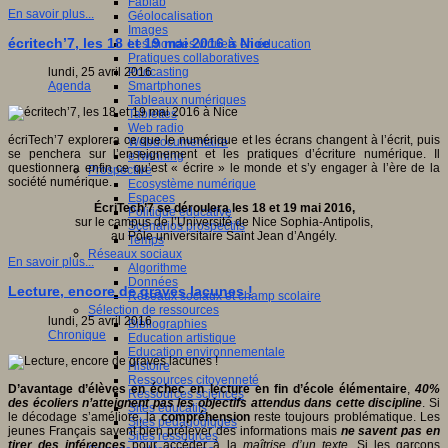
Fablab
En savoir plus...
Géolocalisation
Images
écritech’7, les 18 et 19 mai 2016 à Nice
Les mondes virtuels en éducation
Pratiques collaboratives
Podcasting
lundi, 25 avril 2016
Smartphones
Agenda
Tableaux numériques
Tablettes
Web radio
écriTech’7 explorera ce que le numérique et les écrans changent à l’écrit, puis
Webdocumentaire
se penchera sur l’enseignement et les pratiques d’écriture numérique. Il
eTwinning
questionnera enfin ce qu’est « écrire » le monde et s’y engager à l’ère de la
Prospective
société numérique.
Ecosystème numérique
Espaces
ÉcriTech’7 se déroulera les 18 et 19 mai 2016,
Politique éducative
sur le campus de l’Université de Nice Sophia-Antipolis,
Scénarios prospectifs
au Pôle universitaire Saint Jean d’Angély.
Temps
Réseaux sociaux
En savoir plus...
Algorithme
Données
Lecture, encore de graves lacunes !
Réseaux sociaux et champ scolaire
Sélection de ressources
lundi, 25 avril 2016
Bibliographies
Chronique
Education artistique
Education environnementale
Histoire
Ressources citoyenneté
D’avantage d’élèves en échec en lecture en fin d’école élémentaire
,
40%
Ressources sciences
des écoliers n’atteignent pas les objectifs attendus dans cette discipline
. Si
Sites éducatifs
le décodage s’améliore, la
compréhension
reste toujours problématique. Les
Sites pédagogiques
jeunes Français savent bien prélever des informations mais
ne savent pas en
Sites ressources
tirer des inférences
pour accéder à la
maîtrise d’un texte.
Si les garçons