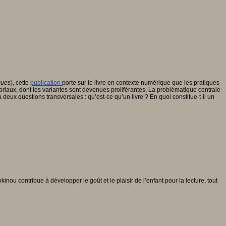
ques
), cette
publication
porte sur le livre en contexte numérique que les pratiques
toriaux, dont les variantes sont devenues proliférantes. La problématique centrale
ux questions transversales : qu’est-ce qu’un livre ? En quoi constitue-t-il un
kinou contribue à développer le goût et le plaisir de l’enfant pour la lecture, tout