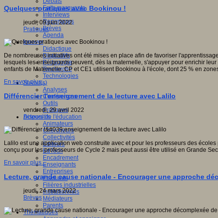
Débats
Faits marquants
Quelques pratiques avec Bookinou !
Interviews
Reportages
jeudi, 09 juin 2022
Brèves
Pratiques
Agenda
Innover
Didactique
Dispositifs
De nombreuses initiatives ont été mises en place afin de favoriser l'apprentissage 
Pédagogie
lesquels les enseignants peuvent, dès la maternelle, s'appuyer pour enrichir leur pé
Recherche
enfants de Maternelle, CP et CE1 utilisent Bookinou à l'école, dont 25 % en zones 
Technologies
En savoir plus...
Savoir(s)
Analyses
Différencier l'enseignement de la lecture avec Lalilo
Conférences
Outils
Pratiques
vendredi, 29 avril 2022
Acteurs de l'éducation
Dispositifs
Animateurs
Chercheurs
Collectivités
Lalilo est une application web construite avec et pour les professeurs des écoles p
Editeurs
conçu pour les professeurs de Cycle 2 mais peut aussi être utilisé en Grande Sect
EdTech
Encadrement
En savoir plus...
Enseignants
Entreprises
Lecture, grande cause nationale - Encourager une approche déc
Etudiants
Filières industrielles
jeudi, 24 mars 2022
Institutionnels
Brèves
Médiateurs
Parents
Thématiques