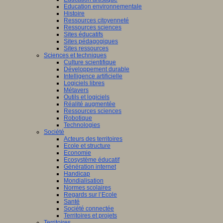
Education environnementale
Histoire
Ressources citoyenneté
Ressources sciences
Sites éducatifs
Sites pédagogiques
Sites ressources
Sciences et techniques
Culture scientifique
Développement durable
Intelligence artificielle
Logiciels libres
Métavers
Outils et logiciels
Réalité augmentée
Ressources sciences
Robotique
Technologies
Société
Acteurs des territoires
Ecole et structure
Economie
Ecosystème éducatif
Génération internet
Handicap
Mondialisation
Normes scolaires
Regards sur l’Ecole
Santé
Société connectée
Territoires et projets
Territoires