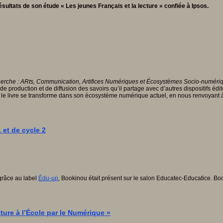
ésultats de son étude « Les jeunes Français et la lecture » confiée à Ipsos.
erche : ARts, Communication, Artifices Numériques et Écosystèmes Socio-numéri
 production et de diffusion des savoirs qu’il partage avec d’autres dispositifs édi
 livre se transforme dans son écosystème numérique actuel, en nous renvoyant à de
 et de cycle 2
grâce au label
Édu-up
, Bookinou était présent sur le salon Educatec-Educatice.
Boo
ture à l’École par le Numérique »