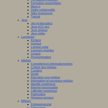
Formation universitaire
Mooc’s
Outils collaboratifs
Sites ressources
Tutorat
Jeux
Jeu et éducation
Jeux 4/12 ans
Jeux sérieux
Jeux vidéo
Langages
Ecriture
Humour
Langue orale
Langues vivantes
Lecture
Programmation
Médias
Compétences informationnelles
Culture des médias
Curation
Droits
Education aux médias
Information et nouveaux médias
Identité numérique
Internet responsable
Littératie numérique
Publication
Réseaux sociaux
Métiers
Entrepreneuriat
Entreprises