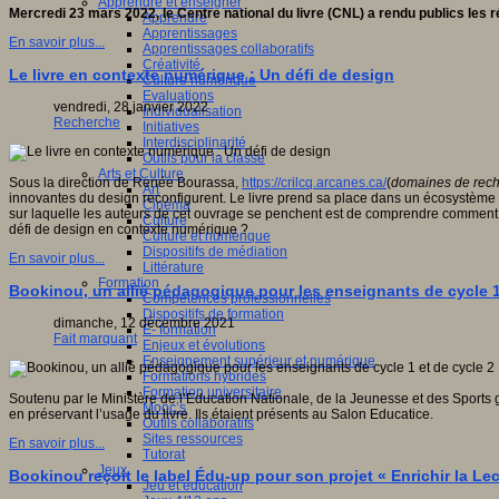
Apprendre et enseigner
Mercredi 23 mars 2022, le Centre national du livre (CNL) a rendu publics les r
Apprendre
Apprentissages
En savoir plus...
Apprentissages collaboratifs
Créativité
Le livre en contexte numérique : Un défi de design
Culture numérique
Evaluations
vendredi, 28 janvier 2022
Individualisation
Recherche
Initiatives
Interdisciplinarité
Outils pour la classe
Arts et Culture
Sous la direction de Renée Bourassa,
https://crilcq.arcanes.ca/
(
domaines de rech
Art
innovantes du design reconfigurent. Le livre prend sa place dans un écosystème de
Cinéma
sur laquelle les auteurs de cet ouvrage se penchent est de comprendre comment le
Culture
défi de design en contexte numérique ?
Culture et numérique
Dispositifs de médiation
En savoir plus...
Littérature
Formation
Bookinou, un allié pédagogique pour les enseignants de cycle 1
Compétences professionnelles
Dispositifs de formation
dimanche, 12 décembre 2021
E- formation
Fait marquant
Enjeux et évolutions
Enseignement supérieur et numérique
Formations hybrides
Formation universitaire
Soutenu par le Ministère de l’Education Nationale, de la Jeunesse et des Sports 
Mooc’s
en préservant l’usage du livre. Ils étaient présents au Salon Educatice.
Outils collaboratifs
Sites ressources
En savoir plus...
Tutorat
Jeux
Bookinou reçoit le label Édu-up pour son projet « Enrichir la Lec
Jeu et éducation