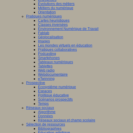
Evolutions des métiers
Métiers du numérique
Orientation
Pratiques numériques
Cartes heuristiques
Classes inversées
Environnement Numérique de Travail
Fablab
Géolocalisation
Images
Les mondes virtuels en éducation
Pratiques collaboratives
Podcasting
Smartphones
Tableaux numériques
Tablettes
Web radio
Webdocumentaire
eTwinning
Prospective
Ecosystème numérique
Espaces
Politique éducative
Scénarios prospectifs
Temps
Réseaux sociaux
Algorithme
Données
Réseaux sociaux et champ scolaire
Sélection de ressources
Bibliographies
Education artistique