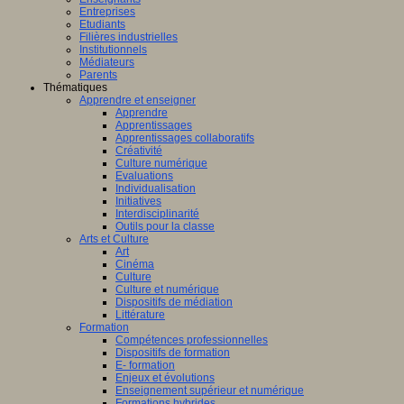
Entreprises
Etudiants
Filières industrielles
Institutionnels
Médiateurs
Parents
Thématiques
Apprendre et enseigner
Apprendre
Apprentissages
Apprentissages collaboratifs
Créativité
Culture numérique
Evaluations
Individualisation
Initiatives
Interdisciplinarité
Outils pour la classe
Arts et Culture
Art
Cinéma
Culture
Culture et numérique
Dispositifs de médiation
Littérature
Formation
Compétences professionnelles
Dispositifs de formation
E- formation
Enjeux et évolutions
Enseignement supérieur et numérique
Formations hybrides