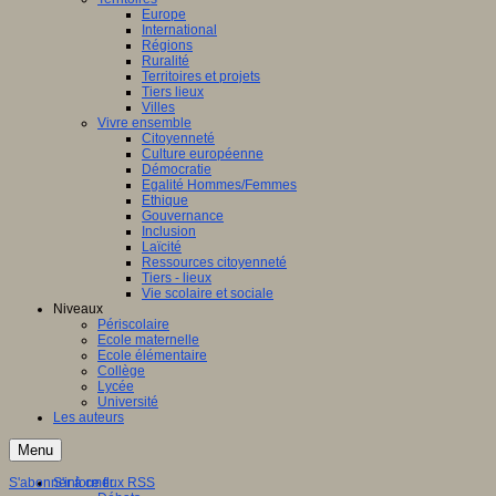
Europe
International
Régions
Ruralité
Territoires et projets
Tiers lieux
Villes
Vivre ensemble
Citoyenneté
Culture européenne
Démocratie
Egalité Hommes/Femmes
Ethique
Gouvernance
Inclusion
Laïcité
Ressources citoyenneté
Tiers - lieux
Vie scolaire et sociale
Niveaux
Périscolaire
Ecole maternelle
Ecole élémentaire
Collège
Lycée
Université
Les auteurs
Menu
S'abonner à ce flux RSS
S'informer