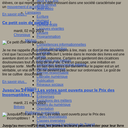
Jeux 4/12 ans
élèves, ce qui représente un défi croissant dans une société caractérisée par
Jeux sérieux
un
mouvement d’accélération
.
Jeux vidéo
Langages
En savoir plus...
Ecriture
Humour
Ce petit coin de paradis !
Langue orale
Langues vivantes
mardi, 02 mai 2023
Lecture
Chronique
Programmation
Médias
Compétences informationnelles
Culture des médias
Je ne me rappelle plus comment j'ai appris à lire, mais ce dont je me souviens
Curation
c'est que l'accouchement fut difficile!! L'entrée dans le monde des livres est une
Droits
aventure dont on ne sort pas indemne. Certains en garderont des cicatrices
Education aux médias
douloureuses tout au long de leur vie. C'est un passage, une initiation en
Information et nouveaux médias
quelque sorte . Mettre en lien des lettres qui dansent sur le papier est un art
Identité numérique
véritable, un vrai défi ! On ne devient pas lecteur sur ordonnance. Le goût de
Internet responsable
lire se cultive doucement.
Littératie numérique
Publication
En savoir plus...
Réseaux sociaux
Métiers
Jusqu'au 24 mai : Les votes sont ouverts pour le Prix des
Entrepreneuriat
Incorruptibles !
Entreprises
Evolutions des métiers
mardi, 21 mars 2023
Métiers du numérique
Brèves
Orientation
Pratiques numériques
Cartes heuristiques
Classes inversées
Environnement Numérique de Travail
Jusqu’au mercredi 24 mai, les jeunes lecteurs peuvent voter pour leur livre