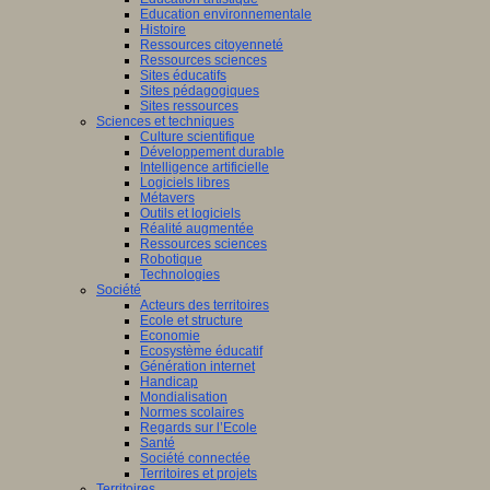
Education environnementale
Histoire
Ressources citoyenneté
Ressources sciences
Sites éducatifs
Sites pédagogiques
Sites ressources
Sciences et techniques
Culture scientifique
Développement durable
Intelligence artificielle
Logiciels libres
Métavers
Outils et logiciels
Réalité augmentée
Ressources sciences
Robotique
Technologies
Société
Acteurs des territoires
Ecole et structure
Economie
Ecosystème éducatif
Génération internet
Handicap
Mondialisation
Normes scolaires
Regards sur l’Ecole
Santé
Société connectée
Territoires et projets
Territoires