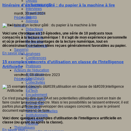
Débats
Faits marquants
Itinéraire d’un lecteur gâté : du papier à la machine à lire
Interviews
Reportages
mardi, 30 avril 2024
Brèves
Pédagogie
Agenda
Innover
Didactique
Dispositifs
Voici une chronique en 10 épisodes, une série de 10 podcasts tous
Pédagogie
consacrés à la lecture numérique ! Il s'agit de mon expérience personnelle
Recherche
et où je présente les avantages de la lecture numérique, tout en
Technologies
déconstruisant certaines idées reçues généralement favorables au papier.
Savoir(s)
En savoir plus...
Analyses
Conférences
15 exemples concrets d'utilisation en classe de l'Intelligence
Outils
Pratiques
Artificielle
Acteurs de l'éducation
Animateurs
vendredi, 08 décembre 2023
Chercheurs
Pédagogie
Collectivités
Editeurs
EdTech
Encadrement
Ce n'est pas peu dire que l'IA et ses potentielles utilisations sont en train de
Enseignants
faire couler beaucoup d'encre. Mais si les possibilités se laissent entrevoir, il est
Entreprises
parfois plus difficile de développer des usages concrets, ce que le présent
Etudiants
document entreprend de faire.
Filières industrielles
Institutionnels
Voici donc quelques exemples d'utilisation de l'intelligence artificielle en
Médiateurs
classe (ou avant ou après la classe).
Parents
Thématiques
En savoir plus...