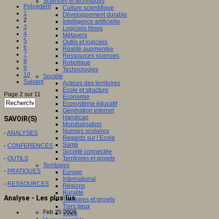
Sciences et techniques
Précédent
Culture scientifique
1
Développement durable
2
Intelligence artificielle
3
Logiciels libres
4
Métavers
5
Outils et logiciels
6
Réalité augmentée
7
Ressources sciences
8
Robotique
9
Technologies
10
Société
Suivant
Acteurs des territoires
Ecole et structure
Page 2 sur 11
Economie
Ecosystème éducatif
Génération internet
Handicap
SAVOIR(S)
Mondialisation
Normes scolaires
-
ANALYSES
Regards sur l’Ecole
Santé
-
CONFERENCES
Société connectée
-
OUTILS
Territoires et projets
Territoires
-
PRATIQUES
Europe
International
-
RESSOURCES
Régions
Ruralité
Analyse - Les plus lus
Territoires et projets
Tiers lieux
Feb 25 2026
Villes