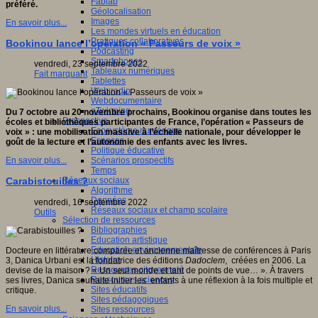
Fablab
préféré.
Géolocalisation
Images
En savoir plus...
Les mondes virtuels en éducation
Pratiques collaboratives
Bookinou lance l’opération « Passeurs de voix »
Podcasting
Smartphones
vendredi, 23 septembre 2022
Tableaux numériques
Fait marquant
Tablettes
Web radio
Webdocumentaire
eTwinning
Du 7 octobre au 20 novembre prochains, Bookinou organise dans toutes les
Prospective
écoles et bibliothèques participantes de France, l’opération « Passeurs de
Ecosystème numérique
voix » : une mobilisation massive à l’échelle nationale, pour développer le
Espaces
goût de la lecture et l’autonomie des enfants avec les livres.
Politique éducative
Scénarios prospectifs
En savoir plus...
Temps
Réseaux sociaux
Carabistouilles ?
Algorithme
Données
vendredi, 16 septembre 2022
Réseaux sociaux et champ scolaire
Outils
Sélection de ressources
Bibliographies
Education artistique
Education environnementale
Docteure en littérature comparée et ancienne maîtresse de conférences à Paris
Histoire
3, Danica Urbani est la fondatrice des éditions
Dadoclem
, créées en 2006. La
Ressources citoyenneté
devise de la maison ? « Un seul monde et tant de points de vue… ». À travers
Ressources sciences
ses livres, Danica souhaite initier les enfants à une réflexion à la fois multiple et
Sites éducatifs
critique.
Sites pédagogiques
En savoir plus...
Sites ressources