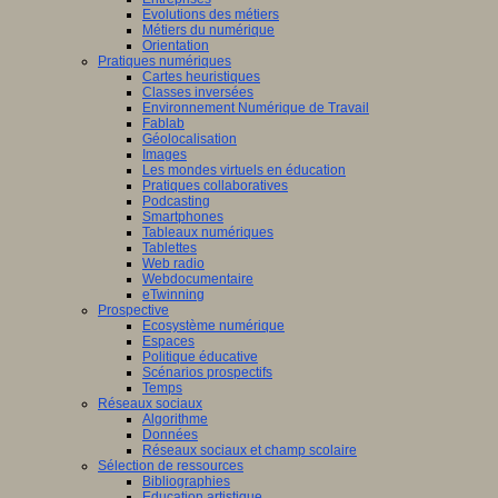
Evolutions des métiers
Métiers du numérique
Orientation
Pratiques numériques
Cartes heuristiques
Classes inversées
Environnement Numérique de Travail
Fablab
Géolocalisation
Images
Les mondes virtuels en éducation
Pratiques collaboratives
Podcasting
Smartphones
Tableaux numériques
Tablettes
Web radio
Webdocumentaire
eTwinning
Prospective
Ecosystème numérique
Espaces
Politique éducative
Scénarios prospectifs
Temps
Réseaux sociaux
Algorithme
Données
Réseaux sociaux et champ scolaire
Sélection de ressources
Bibliographies
Education artistique