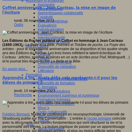
Apprendre et enseigner
Apprendre
Coffret anniversaire : Jean Cocteau, la mise en image de
Apprentissages
l’écriture
Apprentissages collaboratifs
Créativité
lundi, 06 novembre 2023
Culture numérique
Outils
Evaluations
Individualisation
Initiatives
Interdisciplinarité
Les Éditions du Rocher publient un Coffret en hommage à Jean Cocteau
Outils pour la classe
(1889-1963) :
La Belle et la Bête
,
Poèmes
et
Théâtre de poche
,
Le Foyer des
Arts et Culture
artistes
- pour le soixantième anniversaire de sa disparition et les quatre-vingts
Art
ans des Éditions du Rocher. Les trois livres reflètent le talent éclectique de
Cinéma
Cocteau : articles, poèmes et pièces en un acte (écrites pour Piaf, Mistinguett…)
Culture
et le journal très réussi du film
La Belle et la Bête
.
Culture et numérique
Dispositifs de médiation
En savoir plus...
Littérature
Formation
Apprendre à lire : quels défis cela représente-t-il pour les
Compétences professionnelles
élèves de primaire ?
Dispositifs de formation
E- formation
jeudi, 14 septembre 2023
Enjeux et évolutions
Recherche
Enseignement supérieur et numérique
Formations hybrides
Formation universitaire
Mooc’s
Outils collaboratifs
Frédéric Bernard
, Maître de conférences en neuropsychologie, Université de
Sites ressources
Strasbourg publie sur The Conversation : L’entrée à
l’école primaire
coïncide
Tutorat
avec la découverte des savoirs fondamentaux qui vont structurer la vie et la
Jeux
personnalité des élèves. La lecture implique de passer par un apprentissage
Jeu et éducation
relativement long, sur plusieurs années, et plus ou moins difficile selon les