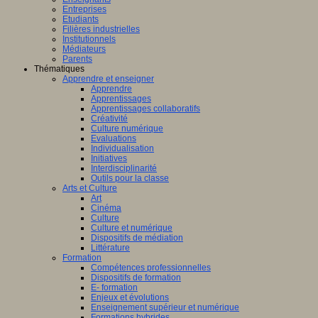
Entreprises
Etudiants
Filières industrielles
Institutionnels
Médiateurs
Parents
Thématiques
Apprendre et enseigner
Apprendre
Apprentissages
Apprentissages collaboratifs
Créativité
Culture numérique
Evaluations
Individualisation
Initiatives
Interdisciplinarité
Outils pour la classe
Arts et Culture
Art
Cinéma
Culture
Culture et numérique
Dispositifs de médiation
Littérature
Formation
Compétences professionnelles
Dispositifs de formation
E- formation
Enjeux et évolutions
Enseignement supérieur et numérique
Formations hybrides