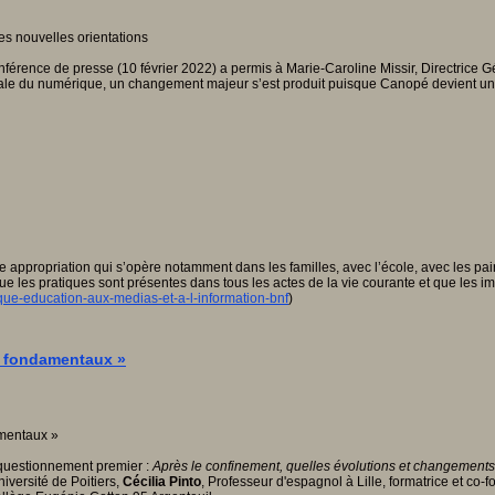
onférence de presse (10 février 2022) a permis à Marie-Caroline Missir, Directrice
rutale du numérique, un changement majeur s’est produit puisque Canopé devient un 
e appropriation qui s’opère notamment dans les familles, avec l’école, avec les pai
que les pratiques sont présentes dans tous les actes de la vie courante et que les 
ique-education-aux-medias-et-a-l-information-bnf
)
ts fondamentaux »
 questionnement premier :
Après le confinement, quelles évolutions et changement
iversité de Poitiers,
Cécilia Pinto
, Professeur d'espagnol à Lille, formatrice et co-