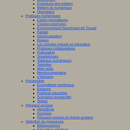
Evolutions des métiers
Métiers du numérique
Orientation
Pratiques numériques
Cartes heuristiques
Classes inversées
Environnement Numérique de Travail
Fablab
Géolocalisation
Images
Les mondes virtuels en éducation
Pratiques collaboratives
Podcasting
Smartphones
Tableaux numériques
Tablettes
Web radio
Webdocumentaire
eTwinning
Prospective
Ecosystème numérique
Espaces
Politique éducative
Scénarios prospectifs
Temps
Réseaux sociaux
Algorithme
Données
Réseaux sociaux et champ scolaire
Sélection de ressources
Bibliographies
Education artistique