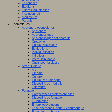
Entreprises
Etudiants
Filières industrielles
Institutionnels
Médiateurs
Parents
Thématiques
Apprendre et enseigner
Apprendre
Apprentissages
Apprentissages collaboratifs
Créativité
Culture numérique
Evaluations
Individualisation
Initiatives
Interdisciplinarité
Outils pour la classe
Arts et Culture
Art
Cinéma
Culture
Culture et numérique
Dispositifs de médiation
Littérature
Formation
Compétences professionnelles
Dispositifs de formation
E- formation
Enjeux et évolutions
Enseignement supérieur et numérique
Formations hybrides