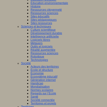
Education environnementale
Histoire
Ressources citoyenneté
Ressources sciences
Sites éducatifs
Sites pédagogiques
Sites ressources
Sciences et techniques
Culture scientifique
Développement durable
Intelligence artificielle
Logiciels libres
Métavers
Outils et logiciels
Réalité augmentée
Ressources sciences
Robotique
Technologies
Société
Acteurs des territoires
Ecole et structure
Economie
Ecosystème éducatif
Génération internet
Handicap
Mondialisation
Normes scolaires
Regards sur l’Ecole
Santé
Société connectée
Territoires et projets
Territoires