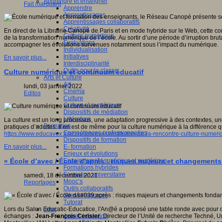
Apprendre et enseigner
Fait marquant
Apprendre
Apprentissages
Apprentissages collaboratifs
Créativité
En direct de la Librairie Canopé de Paris et en mode hybride sur le Web, cette c
Culture numérique
de la transformation numérique de l’école. Au sortir d’une période d’irruption b
Evaluations
accompagner les évolutions survenues notamment sous l’impact du numérique.
Individualisation
Initiatives
En savoir plus...
Interdisciplinarité
Outils pour la classe
Culture numérique et continuum éducatif
Arts et Culture
Art
lundi, 03 janvier 2022
Cinéma
Editos
Culture
Culture et numérique
Dispositifs de médiation
Littérature
La culture est un long processus, une adaptation progressive à des contextes, un
Formation
pratiques d’adultes. Il en est de même pour la culture numérique à la différence 
Compétences professionnelles
https://www.educavox.fr/accueil/breves/restitution-de-la-rencontre-culture-numer
Dispositifs de formation
E- formation
En savoir plus...
Enjeux et évolutions
Enseignement supérieur et numérique
« École d’avec / École d'après : risques majeurs et changemen
Formations hybrides
Formation universitaire
samedi, 18 décembre 2021
Mooc’s
Reportages
Outils collaboratifs
Sites ressources
Tutorat
Jeux
Lors du Salon Educatic-Educatice, l'An@é a proposé une table ronde avec pour
Jeu et éducation
échanges :
Jean-François Cerisier
, Directeur de l’Unité de recherche Techné, Un