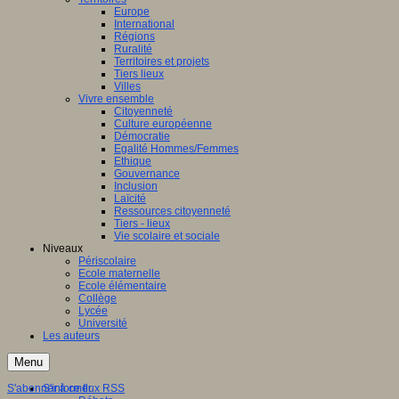
Europe
International
Régions
Ruralité
Territoires et projets
Tiers lieux
Villes
Vivre ensemble
Citoyenneté
Culture européenne
Démocratie
Egalité Hommes/Femmes
Ethique
Gouvernance
Inclusion
Laïcité
Ressources citoyenneté
Tiers - lieux
Vie scolaire et sociale
Niveaux
Périscolaire
Ecole maternelle
Ecole élémentaire
Collège
Lycée
Université
Les auteurs
Menu
S'abonner à ce flux RSS
S'informer