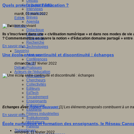
Débats
Faits marquants
Quels projets pour l’éducation ?
Interviews
Reportages
mardi, 01 mars 2022
Brèves
Editos
Agenda
Innover
Didactique
Dispositifs
Ils s’inscrivent dans une « civilisation numérique » et dans nos modes de v
Pédagogie
? Comment mettre en œuvre la notion « d’éducation domaine partagé » entre a
Recherche
En savoir plus...
Technologies
Savoir(s)
Une école entre continuité et discontinuité : échanges
Analyses
Conférences
Outils
dimanche, 27 février 2022
Pratiques
Débats
Acteurs de l'éducation
Animateurs
Chercheurs
Collectivités
Editeurs
EdTech
Encadrement
Enseignants
Entreprises
Echanges avec
Robert Sauvaget
[1] Les éléments proposés contribuent à un tra
Etudiants
Filières industrielles
En savoir plus...
Institutionnels
Médiateurs
École numérique et formation des enseignants, le Réseau Canop
Parents
Thématiques
vendredi, 11 février 2022