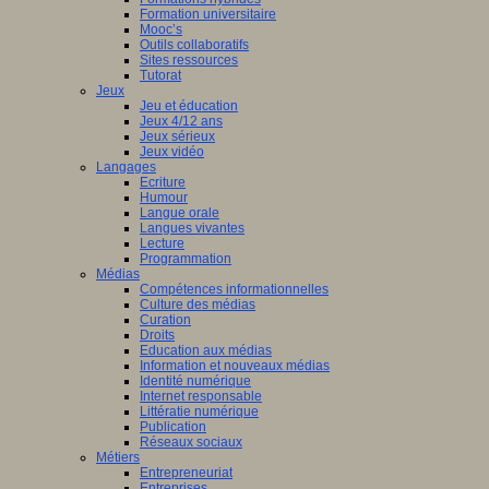
Formation universitaire
Mooc’s
Outils collaboratifs
Sites ressources
Tutorat
Jeux
Jeu et éducation
Jeux 4/12 ans
Jeux sérieux
Jeux vidéo
Langages
Ecriture
Humour
Langue orale
Langues vivantes
Lecture
Programmation
Médias
Compétences informationnelles
Culture des médias
Curation
Droits
Education aux médias
Information et nouveaux médias
Identité numérique
Internet responsable
Littératie numérique
Publication
Réseaux sociaux
Métiers
Entrepreneuriat
Entreprises