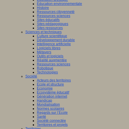
Education environnementale
Histoire
Ressources citoyenneté
Ressources sciences
Sites éducatifs
Sites pédagogiques
Sites ressources
Sciences et techniques
Culture scientifique
Développement durable
Intelligence artificielle
Logiciels libres
Métavers
Outils et logiciels
Réalité augmentée
Ressources sciences
Robotique
Technologies
Société
Acteurs des territoires
Ecole et structure
Economie
Ecosystème éducatif
Génération internet
Handicap
Mondialisation
Normes scolaires
Regards sur l’Ecole
Santé
Société connectée
Territoires et projets
Territoires