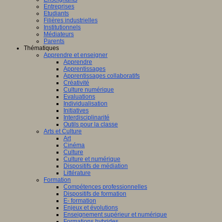
Entreprises
Etudiants
Filières industrielles
Institutionnels
Médiateurs
Parents
Thématiques
Apprendre et enseigner
Apprendre
Apprentissages
Apprentissages collaboratifs
Créativité
Culture numérique
Evaluations
Individualisation
Initiatives
Interdisciplinarité
Outils pour la classe
Arts et Culture
Art
Cinéma
Culture
Culture et numérique
Dispositifs de médiation
Littérature
Formation
Compétences professionnelles
Dispositifs de formation
E- formation
Enjeux et évolutions
Enseignement supérieur et numérique
Formations hybrides