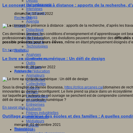
Débats
Faits marquants
Le concept de présence à distance : apports de la recherche, d
Interviews
Reportages
dimanche, 10 avril 2022
Brèves
Recherche
Agenda
Innover
Didactique
Dispositifs
Ces dernières années, les conditions d’enseignement et d’apprentissage ont be
Pédagogie
professionnels de l’éducation, ces évolutions peuvent engendrer des
difficultés
Recherche
possible présents pour leurs élèves
, même en étant physiquement éloignés d’eu
Technologies
En savoir plus...
Savoir(s)
Analyses
Le livre en contexte numérique : Un défi de design
Conférences
Outils
Pratiques
vendredi, 28 janvier 2022
Acteurs de l'éducation
Recherche
Animateurs
Chercheurs
Collectivités
Sous la direction de Renée Bourassa,
https://crilcq.arcanes.ca/
(
domaines de rech
Editeurs
innovantes du design reconfigurent. Le livre prend sa place dans un écosystème de
EdTech
sur laquelle les auteurs de cet ouvrage se penchent est de comprendre comment le
Encadrement
défi de design en contexte numérique ?
Enseignants
Entreprises
En savoir plus...
Etudiants
Filières industrielles
Outillage numérique des écoles et des familles : A quelles cond
Institutionnels
Médiateurs
mercredi, 01 décembre 2021
Parents
Reportages
Thématiques