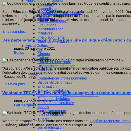
Apprendre et enseigner
Apprendre
Apprentissages
Salon Educatec-Educatice. Conférence plénière du jeudi 25 novembre 2021. Depuis
Apprentissages collaboratifs
leviers majeurs en faveur du développement de l’éducation au et par le numériqu
Créativité
effet est resté jusqu’à aujourd’hui contesté. Ainsi, le dernier rapport de la cour des 
Culture numérique
inachevé
».
Evaluations
Individualisation
En savoir plus...
Initiatives
Interdisciplinarité
Des partenariats façon puzzle pour une politique d’éducation 
Outils pour la classe
Arts et Culture
mardi, 30 novembre 2021
Art
Editos
Cinéma
Culture
Culture et numérique
Dispositifs de médiation
"Au cours du XXe siècle, la finalité essentielle de l’éducation publique était la c
Littérature
l’éducation doit nous unir autour d’initiatives collectives et fournir les connais
Formation
(Rapport de l’Unesco)
Compétences professionnelles
Dispositifs de formation
En savoir plus...
E- formation
Enjeux et évolutions
Webinaire TECHNE : Développer les usages des techniques numér
Enseignement supérieur et numérique
Formations hybrides
lundi, 29 novembre 2021
Formation universitaire
Fait marquant
Mooc’s
Outils collaboratifs
Sites ressources
Tutorat
Webinaire proposé dans le cadre des rendez-vous de l
’unité de recherche Techné
Jeux
(Québec), Maroc et Suisse, dans le cadre du projet
REVE.
Jeu et éducation