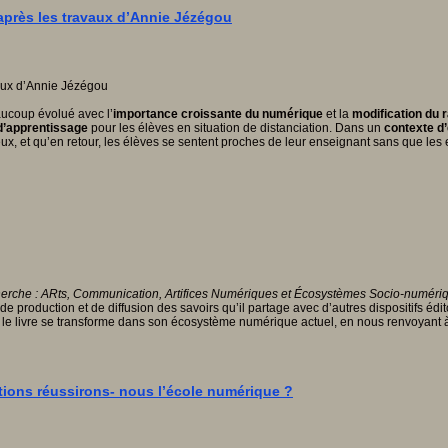
’après les travaux d’Annie Jézégou
aucoup évolué avec l’
importance croissante du numérique
et la
modification du 
 d’apprentissage
pour les élèves en situation de distanciation. Dans un
contexte d
x, et qu’en retour, les élèves se sentent proches de leur enseignant sans que le
erche : ARts, Communication, Artifices Numériques et Écosystèmes Socio-numéri
 production et de diffusion des savoirs qu’il partage avec d’autres dispositifs édi
 livre se transforme dans son écosystème numérique actuel, en nous renvoyant à de
itions réussirons- nous l’école numérique ?