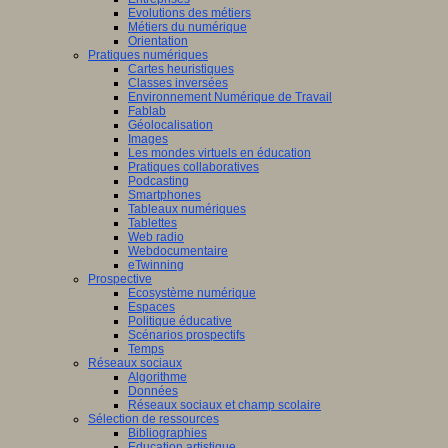
Evolutions des métiers
Métiers du numérique
Orientation
Pratiques numériques
Cartes heuristiques
Classes inversées
Environnement Numérique de Travail
Fablab
Géolocalisation
Images
Les mondes virtuels en éducation
Pratiques collaboratives
Podcasting
Smartphones
Tableaux numériques
Tablettes
Web radio
Webdocumentaire
eTwinning
Prospective
Ecosystème numérique
Espaces
Politique éducative
Scénarios prospectifs
Temps
Réseaux sociaux
Algorithme
Données
Réseaux sociaux et champ scolaire
Sélection de ressources
Bibliographies
Education artistique