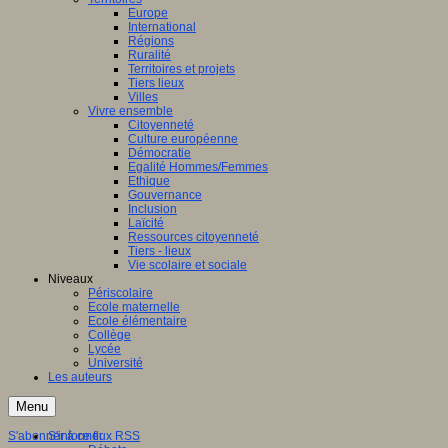
Europe
International
Régions
Ruralité
Territoires et projets
Tiers lieux
Villes
Vivre ensemble
Citoyenneté
Culture européenne
Démocratie
Egalité Hommes/Femmes
Ethique
Gouvernance
Inclusion
Laïcité
Ressources citoyenneté
Tiers - lieux
Vie scolaire et sociale
Niveaux
Périscolaire
Ecole maternelle
Ecole élémentaire
Collège
Lycée
Université
Les auteurs
Menu
S'abonner à ce flux RSS
S'informer