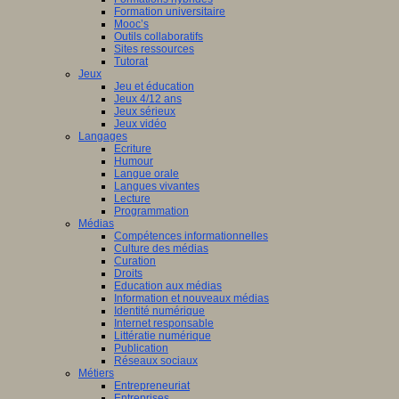
Formation universitaire
Mooc’s
Outils collaboratifs
Sites ressources
Tutorat
Jeux
Jeu et éducation
Jeux 4/12 ans
Jeux sérieux
Jeux vidéo
Langages
Ecriture
Humour
Langue orale
Langues vivantes
Lecture
Programmation
Médias
Compétences informationnelles
Culture des médias
Curation
Droits
Education aux médias
Information et nouveaux médias
Identité numérique
Internet responsable
Littératie numérique
Publication
Réseaux sociaux
Métiers
Entrepreneuriat
Entreprises