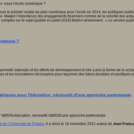
 le premier avatar du plan numérique pour l’école en 2014, les politiques publique
e. Malgré l’importance des engagements financiers comme de la volonté des acteurs
comptes sur le sujet (publié en juillet 2019) titrait-il sévèrement : «
Le service publi
commune ?
itoyenneté nationale et les efforts de développement et elle a pris la forme de la sco
sances et les innovations nécessaires pour façonner des futurs durables et pacifique
iques pour l'éducation, nécessité d'une approche partenariale
 de l’Université de Poitiers
, il a réuni le 16 novembre 2021 autour de
Jean Françoi