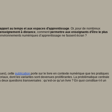
rapport au temps et aux espaces d’apprentissage
. Or, pour de nombreux
’enseignement à distance
, comment
permettre aux enseignants d’être le plus
s environnements numériques d’apprentissage ne fassent écran ?
ques
), cette
publication
porte sur le livre en contexte numérique que les pratiques
toriaux, dont les variantes sont devenues proliférantes. La problématique centrale
ux questions transversales : qu’est-ce qu’un livre ? En quoi constitue-t-il un