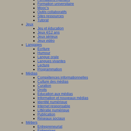
Formation universitaire
Mooc’s
Outils collaboratifs
Sites ressources
Tutorat
Jeux
Jeu et éducation
Jeux 4/12 ans
Jeux sérieux
Jeux vidéo
Langages
Ecriture
Humour
Langue orale
Langues vivantes
Lecture
Programmation
Médias
Compétences informationnelles
Culture des médias
Curation
Droits
Education aux médias
Information et nouveaux médias
Identité numérique
Internet responsable
Littératie numérique
Publication
Réseaux sociaux
Métiers
Entrepreneuriat
Entreprises