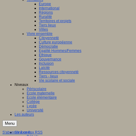
Europe
International
Régions
Ruralité
Territoires et projets
Tiers lieux
Villes
Vivre ensemble
Citoyenneté
Culture européenne
Démocratie
Egalité Hommes/Femmes
Ethique
Gouvernance
Inclusion
Laïcité
Ressources citoyenneté
Tiers - lieux
Vie scolaire et sociale
Niveaux
Périscolaire
Ecole maternelle
Ecole élémentaire
Collège
Lycée
Université
Les auteurs
Menu
S'abonner à ce flux RSS
S'informer