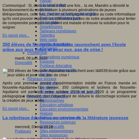
Fablab
Géolocalisation
Communiqué
: Si, dans la série il était une fois... la vie, Maestro a dévoilé le
Images
fonctionnement du corps humain à plusieurs générations de jeunes
Les mondes virtuels en éducation
téléspectateurs, cette fois, c'est en sa compagnie et grâce au code informatique
Pratiques collaboratives
qu'ils vont pouvoir explorer les différentes parties de notre anatomie pour tenter
Podcasting
de comprendre pourquoi un patient est malade et trouver la solution pour le
Smartphones
soigner.
Tableaux numériques
Tablettes
En savoir plus...
Web radio
Webdocumentaire
350 élèves de Nouvelle-Aquitaine raccrochent avec l'école
eTwinning
grâce aux jeux vidéo et pour eux, pas de crise !
Prospective
Ecosystème numérique
mardi, 09 juin 2020
Espaces
Dispositifs
Politique éducative
Scénarios prospectifs
Temps
Réseaux sociaux
Algorithme
Après une première année d'expérimentation inédite en France menée en
Données
Nouvelle-Aquitaine l'an dernier, 350 collégiens et lycéens de Nouvelle-
Réseaux sociaux et champ scolaire
Aquitaine ont participé entre octobre 2019 et juin 2020 à un programme
Sélection de ressources
pédagogique innovant, dont l'objectif est de réduire le décrochage scolaire par
Bibliographies
la création de jeux vidéo.
Education artistique
En savoir plus...
Education environnementale
Histoire
La robotique éducative au service de la littérature jeunesse
Ressources citoyenneté
Ressources sciences
Sites éducatifs
mercredi, 01 mai 2019
Sites pédagogiques
Pratiques
Sites ressources