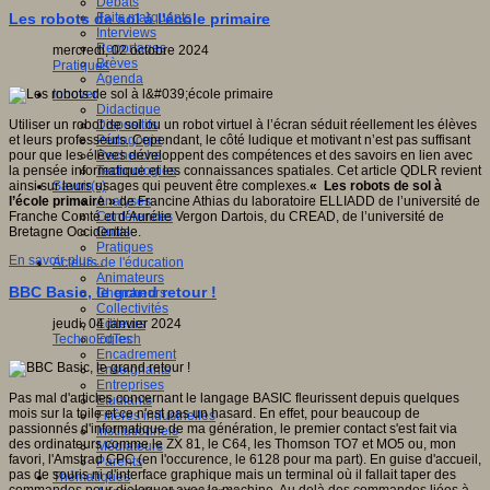
Débats
Faits marquants
Les robots de sol à l'école primaire
Interviews
Reportages
mercredi, 02 octobre 2024
Brèves
Pratiques
Agenda
Innover
Didactique
Dispositifs
Utiliser un robot de sol ou un robot virtuel à l’écran séduit réellement les élèves
Pédagogie
et leurs professeurs. Cependant, le côté ludique et motivant n’est pas suffisant
Recherche
pour que les élèves développent des compétences et des savoirs en lien avec
Technologies
la pensée informatique et les connaissances spatiales. Cet article QDLR revient
Savoir(s)
ainsi sur leurs usages qui peuvent être complexes.
« Les robots de sol à
Analyses
l’école primaire »
de Francine Athias du laboratoire ELLIADD de l’université de
Conférences
Franche Comté et d’Aurélie Vergon Dartois, du CREAD, de l’université de
Outils
Bretagne Occidentale.
Pratiques
En savoir plus...
Acteurs de l'éducation
Animateurs
BBC Basic, le grand retour !
Chercheurs
Collectivités
Editeurs
jeudi, 04 janvier 2024
EdTech
Technologies
Encadrement
Enseignants
Entreprises
Pas mal d'articles concernant le langage BASIC fleurissent depuis quelques
Etudiants
mois sur la toile et ce n'est pas un hasard. En effet, pour beaucoup de
Filières industrielles
passionnés d'informatique de ma génération, le premier contact s'est fait via
Institutionnels
des ordinateurs comme le ZX 81, le C64, les Thomson TO7 et MO5 ou, mon
Médiateurs
favori, l'Amstrad CPC (en l'occurence, le 6128 pour ma part). En guise d'accueil,
Parents
pas de souris ni d'interface graphique mais un terminal où il fallait taper des
Thématiques