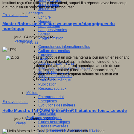
Jeux 4/12 ans
insultant reçu d’un utilisateur mécontent, auquel il a répondu avec beaucoup
Jeux sérieux
d’humour en lui proposant de le rembourser.
Jeux vidéo
Langages
En savoir plus...
Ecriture
Humour
Master Robot, un site sur les usages pédagogiques du
Langue orale
numérique
Langues vivantes
Lecture
jeudi, 04 novembre 2021
Programmation
Pédagogie
Médias
Compétences informationnelles
Culture des médias
Curation
Master Robot est un site maintenu à jour par un enseignant
Droits
belge : Vincent Backeljau, instituteur en cinquième et
Education aux médias
sixième primaire et référent numérique au sein de son
Information et nouveaux médias
établissement scolaire (l’Institut de l’Annonciation, à
Identité numérique
Schaerbeek). Une description détaillé de l’auteur est
Internet responsable
disponible
ici
.
Littératie numérique
Publication
Réseaux sociaux
Métiers
Entrepreneuriat
Entreprises
En savoir plus...
Evolutions des métiers
Métiers du numérique
Hello Maestro ! et Cood présentent Il était une fois... Le code
Orientation
Pratiques numériques
jeudi, 28 octobre 2021
Cartes heuristiques
Brèves
Classes inversées
Environnement Numérique de Travail