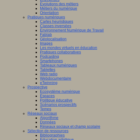
Evolutions des métiers
Métiers du numérique
Orientation
Pratiques numériques
Cartes heuristiques
Classes inversées
Environnement Numérique de Travail
Fablab
Géolocalisation
Images
Les mondes virtuels en éducation
Pratiques collaboratives
Podcasting
Smartphones
Tableaux numériques
Tablettes
Web radio
Webdocumentaire
eTwinning
Prospective
Ecosystème numérique
Espaces
Politique éducative
Scénarios prospectifs
Temps
Réseaux sociaux
Algorithme
Données
Réseaux sociaux et champ scolaire
Sélection de ressources
Bibliographies
Education artistique