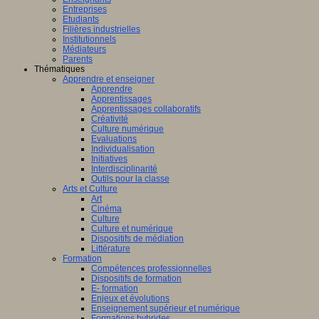
Entreprises
Etudiants
Filières industrielles
Institutionnels
Médiateurs
Parents
Thématiques
Apprendre et enseigner
Apprendre
Apprentissages
Apprentissages collaboratifs
Créativité
Culture numérique
Evaluations
Individualisation
Initiatives
Interdisciplinarité
Outils pour la classe
Arts et Culture
Art
Cinéma
Culture
Culture et numérique
Dispositifs de médiation
Littérature
Formation
Compétences professionnelles
Dispositifs de formation
E- formation
Enjeux et évolutions
Enseignement supérieur et numérique
Formations hybrides