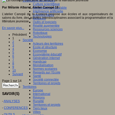
Sciences et techniques
Culture scientifique
Par Mélanie Albaret, Atelier Canopé 19 :
Développement durable
Intelligence artificielle
L’atelier Canopé de la Corrèze propose aux écoles et aux organisateurs de
Logiciels libres
salons du livre, des activités interdisciplinaires associant la programmation et la
Métavers
littérature jeunesse.
Outils et logiciels
Réalité augmentée
En savoir plus...
Ressources sciences
Robotique
Précédent
Technologies
1
Société
2
Acteurs des territoires
3
Ecole et structure
4
Economie
5
Ecosystème éducatif
6
Génération internet
7
Handicap
8
Mondialisation
9
Normes scolaires
10
Regards sur l’Ecole
Suivant
Santé
Société connectée
Page 1 sur 14
Territoires et projets
Territoires
Europe
SAVOIR(S)
International
Régions
-
ANALYSES
Ruralité
Territoires et projets
-
CONFERENCES
Tiers lieux
Villes
-
OUTILS