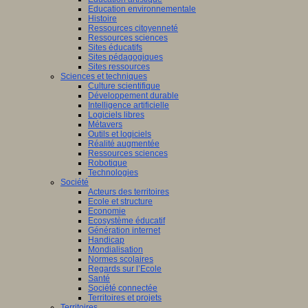
Education environnementale
Histoire
Ressources citoyenneté
Ressources sciences
Sites éducatifs
Sites pédagogiques
Sites ressources
Sciences et techniques
Culture scientifique
Développement durable
Intelligence artificielle
Logiciels libres
Métavers
Outils et logiciels
Réalité augmentée
Ressources sciences
Robotique
Technologies
Société
Acteurs des territoires
Ecole et structure
Economie
Ecosystème éducatif
Génération internet
Handicap
Mondialisation
Normes scolaires
Regards sur l’Ecole
Santé
Société connectée
Territoires et projets
Territoires