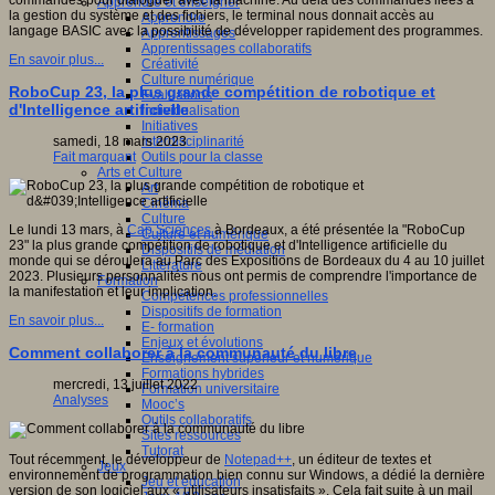
commandes pour dialoguer avec la machine. Au delà des commandes liées à
Apprendre et enseigner
la gestion du système et des fichiers, le terminal nous donnait accès au
Apprendre
langage BASIC avec la possibilité de développer rapidement des programmes.
Apprentissages
Apprentissages collaboratifs
En savoir plus...
Créativité
Culture numérique
RoboCup 23, la plus grande compétition de robotique et
Evaluations
d'Intelligence artificielle
Individualisation
Initiatives
Interdisciplinarité
samedi, 18 mars 2023
Outils pour la classe
Fait marquant
Arts et Culture
Art
Cinéma
Culture
Le lundi 13 mars, à
Cap Sciences
à Bordeaux, a été présentée la "RoboCup
Culture et numérique
23" la plus grande compétition de robotique et d'Intelligence artificielle du
Dispositifs de médiation
monde qui se déroulera au Parc des Expositions de Bordeaux du 4 au 10 juillet
Littérature
2023. Plusieurs personnalités nous ont permis de comprendre l'importance de
Formation
la manifestation et leur implication.
Compétences professionnelles
Dispositifs de formation
En savoir plus...
E- formation
Enjeux et évolutions
Comment collaborer à la communauté du libre
Enseignement supérieur et numérique
Formations hybrides
mercredi, 13 juillet 2022
Formation universitaire
Analyses
Mooc’s
Outils collaboratifs
Sites ressources
Tutorat
Tout récemment, le développeur de
Notepad++
, un éditeur de textes et
Jeux
environnement de programmation bien connu sur Windows, a dédié la dernière
Jeu et éducation
version de son logiciel aux « utilisateurs insatisfaits ». Cela fait suite à un mail