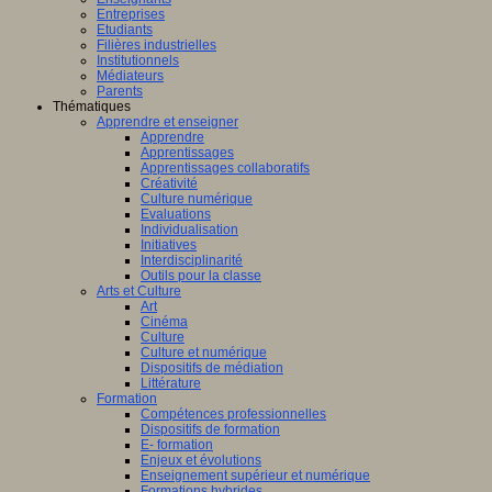
Entreprises
Etudiants
Filières industrielles
Institutionnels
Médiateurs
Parents
Thématiques
Apprendre et enseigner
Apprendre
Apprentissages
Apprentissages collaboratifs
Créativité
Culture numérique
Evaluations
Individualisation
Initiatives
Interdisciplinarité
Outils pour la classe
Arts et Culture
Art
Cinéma
Culture
Culture et numérique
Dispositifs de médiation
Littérature
Formation
Compétences professionnelles
Dispositifs de formation
E- formation
Enjeux et évolutions
Enseignement supérieur et numérique
Formations hybrides