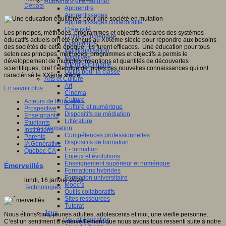
Apprendre et enseigner
Débats
Apprendre
Apprentissages
Apprentissages collaboratifs
Créativité
Les principes, méthodes, programmes et objectifs déclarés des systèmes
Culture numérique
éducatifs actuels ont été conçus au XIXème siècle pour répondre aux besoins
Evaluations
des sociétés de cette époque. Ils furent efficaces. Une éducation pour tous
Individualisation
selon ces principes, méthodes, programmes et objectifs a permis le
Initiatives
développement de multiples inventions et quantités de découvertes
Interdisciplinarité
scientifiques, bref l’étendue de toutes ces nouvelles connaissances qui ont
Outils pour la classe
caractérisé le XXème siècle.
Arts et Culture
Art
En savoir plus...
Cinéma
Culture
Acteurs de leducation
Culture et numérique
Prospective
Dispositifs de médiation
Enseignants
Littérature
Etudiants
Formation
Institutions
Compétences professionnelles
Parents
Dispositifs de formation
IA Générative
E- formation
Québec CA
Enjeux et évolutions
Enseignement supérieur et numérique
Émerveillés
Formations hybrides
Formation universitaire
lundi, 16 janvier 2023
Mooc’s
Technologies
Outils collaboratifs
Sites ressources
Tutorat
Jeux
Nous étions cinq, jeunes adultes, adolescents et moi, une vieille personne.
Jeu et éducation
C’est un sentiment d’émerveillement que nous avons tous ressenti suite à notre