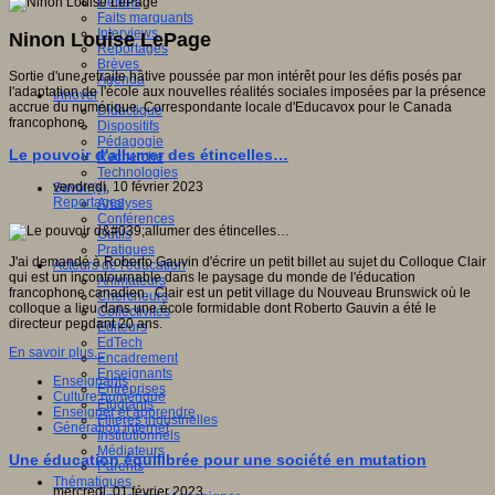
Débats
Faits marquants
Interviews
Ninon Louise LePage
Reportages
Brèves
Sortie d'une retraite hâtive poussée par mon intérêt pour les défis posés par
Agenda
l'adaptation de l'école aux nouvelles réalités sociales imposées par la présence
Innover
accrue du numérique. Correspondante locale d'Educavox pour le Canada
Didactique
francophone.
Dispositifs
Pédagogie
Le pouvoir d'allumer des étincelles…
Recherche
Technologies
vendredi, 10 février 2023
Savoir(s)
Reportages
Analyses
Conférences
Outils
Pratiques
J'ai demandé à Roberto Gauvin d'écrire un petit billet au sujet du Colloque Clair
Acteurs de l'éducation
qui est un incontournable dans le paysage du monde de l'éducation
Animateurs
francophone canadien. Clair est un petit village du Nouveau Brunswick où le
Chercheurs
colloque a lieu dans une école formidable dont Roberto Gauvin a été le
Collectivités
directeur pendant 20 ans.
Editeurs
EdTech
En savoir plus...
Encadrement
Enseignants
Enseignants
Entreprises
Culture numérique
Etudiants
Enseigner et apprendre
Filières industrielles
Génération internet
Institutionnels
Médiateurs
Une éducation équilibrée pour une société en mutation
Parents
Thématiques
mercredi, 01 février 2023