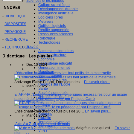
Sciences et techniques
Culture scientifique
INNOVER
Développement durable
Intelligence artificielle
-
DIDACTIQUE
Logiciels libres
Métavers
-
DISPOSITIFS
Outils et logiciels
Réalité augmentée
-
PEDAGOGIE
Ressources sciences
Robotique
-
RECHERCHE
Technologies
Société
-
TECHNOLOGIES
Acteurs des territoires
Ecole et structure
Didactique - Les plus lus
Economie
Ecosystème éducatif
Dec 10 2024
Génération internet
Handicap
L’éducation aux médias chez les tout petits de la maternelle
Mondialisation
Normes scolaires
Andzongo Blaise Pascal, Formateur des…
En savoir plus...
Regards sur l’Ecole
Mar 08 2025
Santé
Société connectée
ETAPP-IA :"Les compétences numériques nécessaires pour un usage
Territoires et projets
raisonné de l'IA en pédagogie" par Philippe Carré
Territoires
Europe
International
Enseignant-chercheur depuis plus de 20…
En savoir plus...
Régions
Mar 01 2025
Ruralité
Territoires et projets
IA de A à Z, et plus en peu de mots
Tiers lieux
Malgré tout ce qui est…
En savoir
Villes
plus...