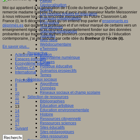
Fablab
Géolocalisation
Moi qui appartient à la génération de l’École du bonheur au Québec, je
Images
remercie madame Isabelle Dufresne d’avoir invité monsieur Martin Meissonnier
Les mondes virtuels en éducation
à nous retrouver lors de la rencontre mensuelle du Future Classroom Lab
Pratiques collaboratives
France (i), le 6 décembre. Alors qu’on entend trop parler d’
enseignants.es
Podcasting
déprimés.es
qui quittent la profession et d’un retour marqué de certains vers un
Smartphones
enseignement rigide qu’ils désirent essentiellement fonder sur des données
Tableaux numériques
probantes et qui traitent de mythes plusieurs concepts propres à l’éducation
Tablettes
contemporaine, j’ai été séduite par cette idée du
Bonheur @ l’école (ii).
Web radio
Webdocumentaire
En savoir plus...
eTwinning
Prospective
Acteurs de leducation
Ecosystème numérique
Espaces éducatifs
Espaces
Ecosystème éducatif
Politique éducative
Québec CA
Scénarios prospectifs
International
Temps
Réseaux sociaux
Précédent
Algorithme
8
Données
9
Réseaux sociaux et champ scolaire
10
Sélection de ressources
11
Bibliographies
12
Education artistique
13
Education environnementale
14
Histoire
15
Ressources citoyenneté
16
Ressources sciences
17
Sites éducatifs
Suivant
Sites pédagogiques
Sites ressources