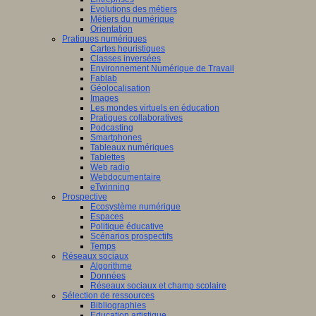
Evolutions des métiers
Métiers du numérique
Orientation
Pratiques numériques
Cartes heuristiques
Classes inversées
Environnement Numérique de Travail
Fablab
Géolocalisation
Images
Les mondes virtuels en éducation
Pratiques collaboratives
Podcasting
Smartphones
Tableaux numériques
Tablettes
Web radio
Webdocumentaire
eTwinning
Prospective
Ecosystème numérique
Espaces
Politique éducative
Scénarios prospectifs
Temps
Réseaux sociaux
Algorithme
Données
Réseaux sociaux et champ scolaire
Sélection de ressources
Bibliographies
Education artistique