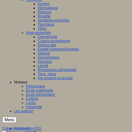
Europe
International
Régions
Ruralité
Territoires et projets
Tiers lieux
Villes
Vivre ensemble
Citoyenneté
Culture européenne
Démocratie
Egalité Hommes/Femmes
Ethique
Gouvernance
Inclusion
Laïcité
Ressources citoyenneté
Tiers - lieux
Vie scolaire et sociale
Niveaux
Périscolaire
Ecole maternelle
Ecole élémentaire
Collège
Lycée
Université
Les auteurs
Menu
S'abonner à ce flux RSS
S'informer