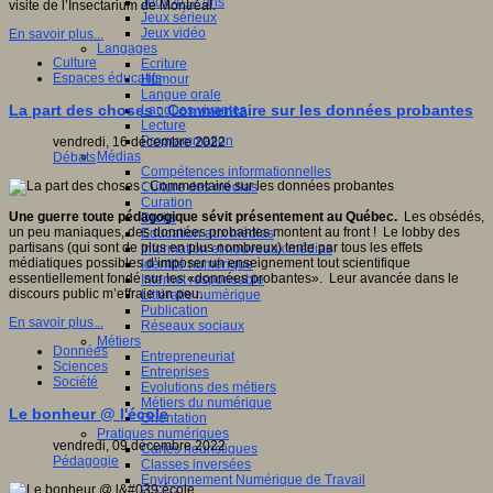
Jeux 4/12 ans
visite de l’Insectarium de Montréal.
Jeux sérieux
Jeux vidéo
En savoir plus...
Langages
Culture
Ecriture
Espaces éducatifs
Humour
Langue orale
La part des choses : Commentaire sur les données probantes
Langues vivantes
Lecture
Programmation
vendredi, 16 décembre 2022
Médias
Débats
Compétences informationnelles
Culture des médias
Curation
Une guerre toute pédagogique sévit présentement au Québec.
Les obsédés,
Droits
un peu maniaques, des données probantes montent au front ! Le lobby des
Education aux médias
partisans (qui sont de plus en plus nombreux) tente par tous les effets
Information et nouveaux médias
médiatiques possibles d’imposer un enseignement tout scientifique
Identité numérique
essentiellement fondé sur les «données probantes». Leur avancée dans le
Internet responsable
discours public m’effraie un peu.
Littératie numérique
Publication
En savoir plus...
Réseaux sociaux
Métiers
Données
Entrepreneuriat
Sciences
Entreprises
Société
Evolutions des métiers
Métiers du numérique
Le bonheur @ l'école
Orientation
Pratiques numériques
vendredi, 09 décembre 2022
Cartes heuristiques
Pédagogie
Classes inversées
Environnement Numérique de Travail