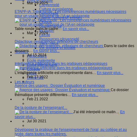
Vivre ensemble
Mar 29 2025
Citoyenneté
Culture européenne
ETAPP-IA :Table ronde : Les compétences numériques nécessaires
Démocratie
pour un usage raisonné de l’IA en pédagogie
Egalité Hommes/Femmes
Ethique
Gouvernance
Table ronde dans le cadre…
En savoir plus...
Inclusion
Mar 27 2024
Laïcité
Ressources citoyenneté
Didactique des sciences, réflexions de chercheurs
Tiers - lieux
Dans le cadre des
Vie scolaire et sociale
dossiers…
En savoir plus...
Niveaux
Jul 15 2024
Périscolaire
Ecole maternelle
Intelligence artificielle dans les pratiques pédagogiques
Ecole élémentaire
Collège
L’intelligence artificielle est omniprésente dans…
En savoir plus...
Lycée
Feb 17 2022
Université
Les auteurs
Agence des usages : Dossier Évaluation et numérique
Ce dossier
thématique présente différentes…
En savoir plus...
Feb 21 2022
De la posture de l’enseignant…
J’ai été interpelé ce matin…
En
savoir plus...
Jul 30 2021
Développer la pratique de l'enseignement de l'oral, au collège et au
lycée, dans toutes les matières.