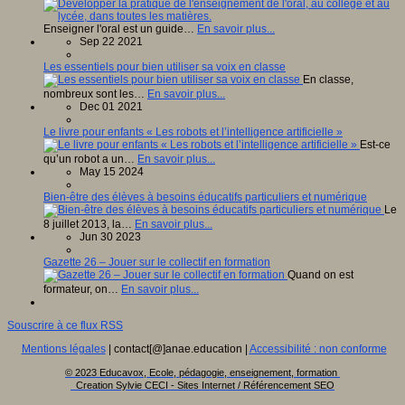
Enseigner l'oral est un guide…
En savoir plus...
Sep 22 2021
Les essentiels pour bien utiliser sa voix en classe
En classe,
nombreux sont les…
En savoir plus...
Dec 01 2021
Le livre pour enfants « Les robots et l’intelligence artificielle »
Est-ce
qu’un robot a un…
En savoir plus...
May 15 2024
Bien-être des élèves à besoins éducatifs particuliers et numérique
Le
8 juillet 2013, la…
En savoir plus...
Jun 30 2023
Gazette 26 – Jouer sur le collectif en formation
Quand on est
formateur, on…
En savoir plus...
Souscrire à ce flux RSS
Mentions légales
| contact[@]anae.education |
Accessibilité : non conforme
© 2023 Educavox, Ecole, pédagogie, enseignement, formation
Creation Sylvie CECI - Sites Internet / Référencement SEO