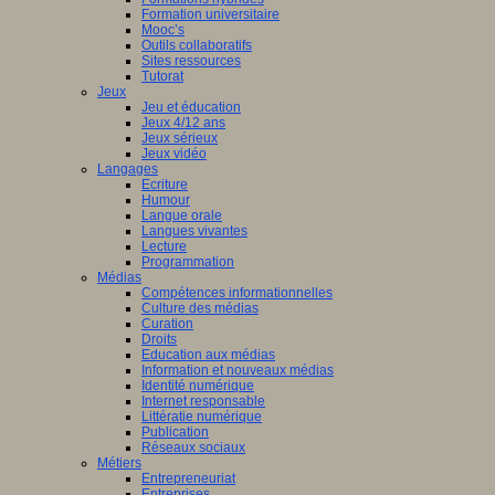
Formation universitaire
Mooc’s
Outils collaboratifs
Sites ressources
Tutorat
Jeux
Jeu et éducation
Jeux 4/12 ans
Jeux sérieux
Jeux vidéo
Langages
Ecriture
Humour
Langue orale
Langues vivantes
Lecture
Programmation
Médias
Compétences informationnelles
Culture des médias
Curation
Droits
Education aux médias
Information et nouveaux médias
Identité numérique
Internet responsable
Littératie numérique
Publication
Réseaux sociaux
Métiers
Entrepreneuriat
Entreprises