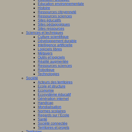
Education environnementale
Histoire
Ressources citoyenneté
Ressources sciences
Sites éducatifs
Sites pédagogiques
Sites ressources
Sciences et techniques
Culture scientifique
Développement durable
Intelligence artificielle
Logiciels libres
Métavers
Outils et logiciels
Réalité augmentée
Ressources sciences
Robotique
Technologies
Société
Acteurs des territoires
Ecole et structure
Economie
Ecosystème éducatif
Génération internet
Handicap
Mondialisation
Normes scolaires
Regards sur l’Ecole
Santé
Société connectée
Territoires et projets
Territoires