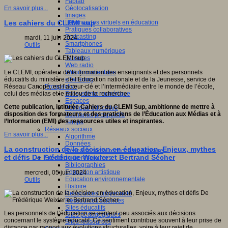
Fablab
Géolocalisation
En savoir plus...
Images
Les mondes virtuels en éducation
Les cahiers du CLEMI sup
Pratiques collaboratives
Podcasting
mardi, 11 juin 2024
Smartphones
Outils
Tableaux numériques
Tablettes
Web radio
Webdocumentaire
Le CLEMI, opérateur de la formation des enseignants et des personnels
eTwinning
éducatifs du ministère de l’Éducation nationale et de la Jeunesse, service de
Prospective
Réseau Canopé, est l’acteur-clé et l’intermédiaire entre le monde de l’école,
Ecosystème numérique
celui des médias et le milieu de la recherche.
Espaces
Cette publication, intitulée Cahiers du CLEMI Sup, ambitionne de mettre à
Politique éducative
disposition des formateurs et des praticiens de l’Éducation aux Médias et à
Scénarios prospectifs
l’Information (EMI) des ressources utiles et inspirantes.
Temps
Réseaux sociaux
En savoir plus...
Algorithme
Données
La construction de la décision en éducation, Enjeux, mythes
Réseaux sociaux et champ scolaire
et défis De Frédérique Weixler et Bertrand Sécher
Sélection de ressources
Bibliographies
Education artistique
mercredi, 05 juin 2024
Education environnementale
Outils
Histoire
Ressources citoyenneté
Ressources sciences
Sites éducatifs
Les personnels de l’éducation se sentent peu associés aux décisions
Sites pédagogiques
concernant le système éducatif. Ce sentiment contribue souvent à leur prise de
Sites ressources
distance par rapport aux évolutions structurelles, voire à leur rejet de