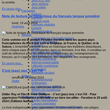
Jeux 4/12 ans
la rentrée.
Jeux sérieux
Jeux vidéo
En savoir plus...
Langages
Ecriture
Note de lecture de Didactique du français langue première
Humour
Langue orale
lundi, 19 août 2024
Langues vivantes
Analyses
Lecture
Programmation
Médias
Compétences informationnelles
Cette somme est le produit d’études menées dans les quatre pays
Culture des médias
francophones du Nord que sont la Belgique, la France, le Québec et la
Curation
Suisse.
L’ensemble présente ainsi un historique des traditions didactiques
Droits
dans chaque pays et les constantes dans ce domaine. A ce titre, il constitue un
Education aux médias
outil de référence pour les différents protagonistes de l’enseignement du
Information et nouveaux médias
français, qu’il s’agisse des formateurs, des stagiaires, des enseignants…
Identité numérique
Internet responsable
En savoir plus...
Littératie numérique
Publication
C'est (pas) moi, c'est l'IA
Réseaux sociaux
Métiers
vendredi, 19 juillet 2024
Entrepreneuriat
Outils
Entreprises
Evolutions des métiers
Métiers du numérique
Orientation
Didier Roy et Pierre-Yves Oudeyer - C'est (pas) moi, c'est l'IA -
Pour
Pratiques numériques
apprivoiser l’intelligence artificielle et en faire ton alliée -
Parution le 29 août
Cartes heuristiques
2024 | Éditions Nathan
Classes inversées
Environnement Numérique de Travail
Le livre indispensable pour apprivoiser l’IA sans tomber dans ses pièges.