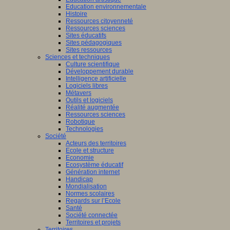
Education environnementale
Histoire
Ressources citoyenneté
Ressources sciences
Sites éducatifs
Sites pédagogiques
Sites ressources
Sciences et techniques
Culture scientifique
Développement durable
Intelligence artificielle
Logiciels libres
Métavers
Outils et logiciels
Réalité augmentée
Ressources sciences
Robotique
Technologies
Société
Acteurs des territoires
Ecole et structure
Economie
Ecosystème éducatif
Génération internet
Handicap
Mondialisation
Normes scolaires
Regards sur l’Ecole
Santé
Société connectée
Territoires et projets
Territoires