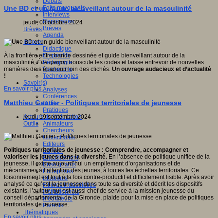
Débats
Faits marquants
Une BD et un guide bienveillant autour de la masculinité
Interviews
Reportages
jeudi, 03 octobre 2024
Brèves
Brèves
Agenda
Innover
Didactique
Dispositifs
À la frontière entre bande dessinée et guide bienveillant autour de la
Pédagogie
masculinité,
Être garçon
bouscule les codes et laisse entrevoir de nouvelles
Recherche
manières de s’épanouir loin des clichés.
Un ouvrage audacieux et d’actualité
Technologies
!
Savoir(s)
En savoir plus...
Analyses
Conférences
Matthieu Gautier - Politiques territoriales de jeunesse
Outils
Pratiques
Acteurs de l'éducation
jeudi, 19 septembre 2024
Animateurs
Outils
Chercheurs
Collectivités
Editeurs
Politiques territoriales de jeunesse :
Comprendre, accompagner et
EdTech
valoriser les jeunes dans la diversité.
En l’absence de politique unifiée de la
Encadrement
jeunesse, il existe aujourd’hui un empilement d’organisations et de
Enseignants
mécanismes à l’attention des jeunes, à toutes les échelles territoriales. Ce
Entreprises
foisonnement est tout à la fois contre-productif et difficilement lisible. Après avoir
Etudiants
analysé ce qu’est la jeunesse dans toute sa diversité et décrit les dispositifs
Filières industrielles
existants, l’auteur, qui est aussi chef de service à la mission jeunesse du
Institutionnels
conseil départemental de la Gironde, plaide pour la mise en place de politiques
Médiateurs
territoriales de jeunesse.
Parents
Thématiques
En savoir plus...