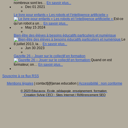
nombreux sont les…
En savoir plus...
Dec 01 2021
Le livre pour enfants « Les robots et l’intelligence artificielle »
Est-ce
qu’un robot a un…
En savoir plus...
May 15 2024
Bien-être des élèves à besoins éducatifs particuliers et numérique
Le
8 juillet 2013, la…
En savoir plus...
Jun 30 2023
Gazette 26 – Jouer sur le collectif en formation
Quand on est
formateur, on…
En savoir plus...
Souscrire à ce flux RSS
Mentions légales
| contact[@]anae.education |
Accessibilité : non conforme
© 2023 Educavox, Ecole, pédagogie, enseignement, formation
Creation Sylvie CECI - Sites Internet / Référencement SEO