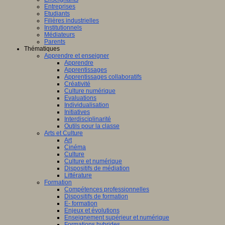
Entreprises
Etudiants
Filières industrielles
Institutionnels
Médiateurs
Parents
Thématiques
Apprendre et enseigner
Apprendre
Apprentissages
Apprentissages collaboratifs
Créativité
Culture numérique
Evaluations
Individualisation
Initiatives
Interdisciplinarité
Outils pour la classe
Arts et Culture
Art
Cinéma
Culture
Culture et numérique
Dispositifs de médiation
Littérature
Formation
Compétences professionnelles
Dispositifs de formation
E- formation
Enjeux et évolutions
Enseignement supérieur et numérique
Formations hybrides