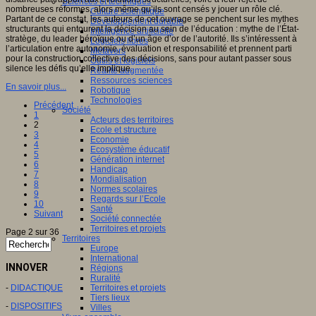
Sciences et techniques
nombreuses réformes, alors même qu’ils sont censés y jouer un rôle clé.
Culture scientifique
Partant de ce constat, les auteurs de cet ouvrage se penchent sur les mythes
Développement durable
structurants qui entourent la décision au sein de l’éducation : mythe de l’État-
Intelligence artificielle
stratège, du leader héroïque ou d’un âge d’or de l’autorité. Ils s’intéressent à
Logiciels libres
l’articulation entre autonomie, évaluation et responsabilité et prennent parti
Métavers
pour la construction collective des décisions, sans pour autant passer sous
Outils et logiciels
silence les défis qu’elle implique.
Réalité augmentée
Ressources sciences
En savoir plus...
Robotique
Technologies
Précédent
Société
1
Acteurs des territoires
2
Ecole et structure
3
Economie
4
Ecosystème éducatif
5
Génération internet
6
Handicap
7
Mondialisation
8
Normes scolaires
9
Regards sur l’Ecole
10
Santé
Suivant
Société connectée
Territoires et projets
Page 2 sur 36
Territoires
Europe
International
INNOVER
Régions
Ruralité
-
DIDACTIQUE
Territoires et projets
Tiers lieux
-
DISPOSITIFS
Villes