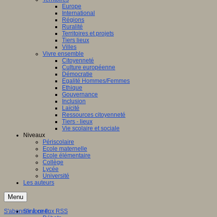
Europe
International
Régions
Ruralité
Territoires et projets
Tiers lieux
Villes
Vivre ensemble
Citoyenneté
Culture européenne
Démocratie
Egalité Hommes/Femmes
Ethique
Gouvernance
Inclusion
Laïcité
Ressources citoyenneté
Tiers - lieux
Vie scolaire et sociale
Niveaux
Périscolaire
Ecole maternelle
Ecole élémentaire
Collège
Lycée
Université
Les auteurs
Menu
S'abonner à ce flux RSS
S'informer