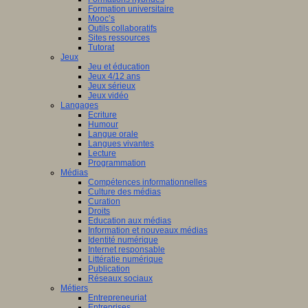
Formation universitaire
Mooc’s
Outils collaboratifs
Sites ressources
Tutorat
Jeux
Jeu et éducation
Jeux 4/12 ans
Jeux sérieux
Jeux vidéo
Langages
Ecriture
Humour
Langue orale
Langues vivantes
Lecture
Programmation
Médias
Compétences informationnelles
Culture des médias
Curation
Droits
Education aux médias
Information et nouveaux médias
Identité numérique
Internet responsable
Littératie numérique
Publication
Réseaux sociaux
Métiers
Entrepreneuriat
Entreprises