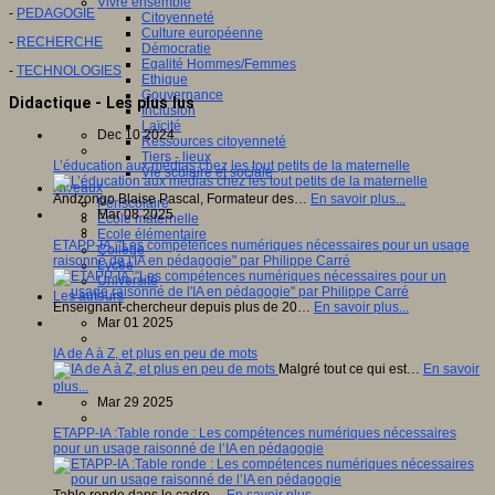
Vivre ensemble
-
PEDAGOGIE
Citoyenneté
Culture européenne
-
RECHERCHE
Démocratie
Egalité Hommes/Femmes
-
TECHNOLOGIES
Ethique
Gouvernance
Didactique - Les plus lus
Inclusion
Laïcité
Dec 10 2024
Ressources citoyenneté
Tiers - lieux
L’éducation aux médias chez les tout petits de la maternelle
Vie scolaire et sociale
Niveaux
Andzongo Blaise Pascal, Formateur des…
En savoir plus...
Périscolaire
Mar 08 2025
Ecole maternelle
Ecole élémentaire
ETAPP-IA :"Les compétences numériques nécessaires pour un usage
Collège
raisonné de l'IA en pédagogie" par Philippe Carré
Lycée
Université
Les auteurs
Enseignant-chercheur depuis plus de 20…
En savoir plus...
Mar 01 2025
IA de A à Z, et plus en peu de mots
Malgré tout ce qui est…
En savoir
plus...
Mar 29 2025
ETAPP-IA :Table ronde : Les compétences numériques nécessaires
pour un usage raisonné de l’IA en pédagogie
Table ronde dans le cadre…
En savoir plus...