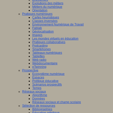
Evolutions des métiers
Métiers du numérique
Orientation
Pratiques numériques
Cartes heuristiques
Classes inversées
Environnement Numérique de Travail
Fablab
Géolocalisation
Images
Les mondes virtuels en éducation
Pratiques collaboratives
Podcasting
Smartphones
Tableaux numériques
Tablettes
Web radio
Webdocumentaire
eTwinning
Prospective
Ecosystème numérique
Espaces
Politique éducative
Scénarios prospectifs
Temps
Réseaux sociaux
Algorithme
Données
Réseaux sociaux et champ scolaire
Sélection de ressources
Bibliographies
Education artistique