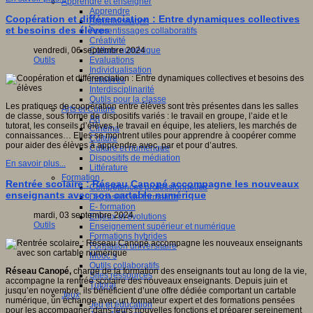
Apprendre et enseigner
Apprendre
Coopération et différenciation : Entre dynamiques collectives
Apprentissages
et besoins des élèves
Apprentissages collaboratifs
Créativité
Culture numérique
vendredi, 06 septembre 2024
Evaluations
Outils
Individualisation
Initiatives
Interdisciplinarité
Outils pour la classe
Les pratiques de coopération entre élèves sont très présentes dans les salles
Arts et Culture
de classe, sous forme de dispositifs variés : le travail en groupe, l’aide et le
Art
tutorat, les conseils d’élèves, le travail en équipe, les ateliers, les marchés de
Cinéma
connaissances… Elles se montrent utiles pour apprendre à coopérer comme
Culture
pour aider des élèves à apprendre avec, par et pour d’autres.
Culture et numérique
Dispositifs de médiation
En savoir plus...
Littérature
Formation
Rentrée scolaire : Réseau Canopé accompagne les nouveaux
Compétences professionnelles
enseignants avec son cartable numérique
Dispositifs de formation
E- formation
mardi, 03 septembre 2024
Enjeux et évolutions
Outils
Enseignement supérieur et numérique
Formations hybrides
Formation universitaire
Mooc’s
Outils collaboratifs
Réseau Canopé,
chargé de la formation des enseignants tout au long de la vie,
Sites ressources
accompagne la rentrée scolaire des nouveaux enseignants. Depuis juin et
Tutorat
jusqu’en novembre, ils bénéficient d’une offre dédiée comportant un cartable
Jeux
numérique, un échange avec un formateur expert et des formations pensées
Jeu et éducation
pour les accompagner dans leurs nouvelles fonctions et préparer sereinement