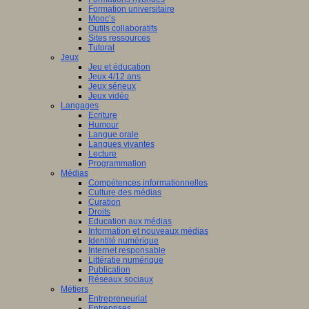
Formation universitaire
Mooc’s
Outils collaboratifs
Sites ressources
Tutorat
Jeux
Jeu et éducation
Jeux 4/12 ans
Jeux sérieux
Jeux vidéo
Langages
Ecriture
Humour
Langue orale
Langues vivantes
Lecture
Programmation
Médias
Compétences informationnelles
Culture des médias
Curation
Droits
Education aux médias
Information et nouveaux médias
Identité numérique
Internet responsable
Littératie numérique
Publication
Réseaux sociaux
Métiers
Entrepreneuriat
Entreprises