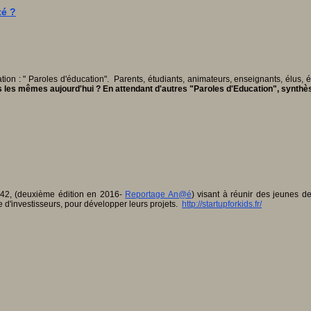
té ?
on : " Paroles d'éducation". Parents, étudiants, animateurs, enseignants, élus, édi
 les mêmes aujourd'hui ? En attendant d'autres "Paroles d'Education", synth
 42, (deuxième édition en 2016-
Reportage An@é
) visant à réunir des jeunes d
ire d'investisseurs, pour développer leurs projets.
http://startupforkids.fr/