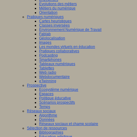
Evolutions des métiers
Métiers du numérique
Orientation
Pratiques numériques
Cartes heuristiques
Classes inversées
Environnement Numérique de Travail
Fablab
Géolocalisation
Images
Les mondes virtuels en éducation
Pratiques collaboratives
Podcasting
Smartphones
Tableaux numériques
Tablettes
Web radio
Webdocumentaire
eTwinning
Prospective
Ecosystème numérique
Espaces
Politique éducative
Scénarios prospectifs
Temps
Réseaux sociaux
Algorithme
Données
Réseaux sociaux et champ scolaire
Sélection de ressources
Bibliographies
Education artistique