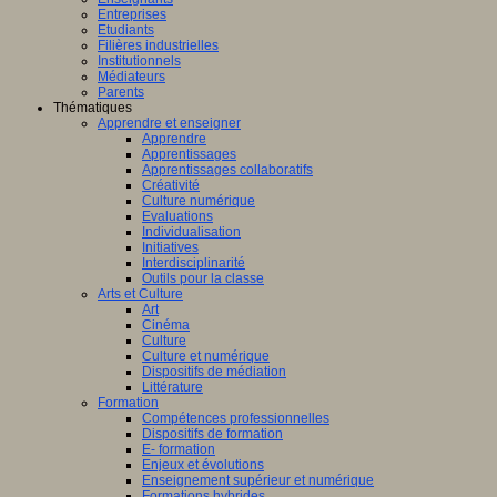
Entreprises
Etudiants
Filières industrielles
Institutionnels
Médiateurs
Parents
Thématiques
Apprendre et enseigner
Apprendre
Apprentissages
Apprentissages collaboratifs
Créativité
Culture numérique
Evaluations
Individualisation
Initiatives
Interdisciplinarité
Outils pour la classe
Arts et Culture
Art
Cinéma
Culture
Culture et numérique
Dispositifs de médiation
Littérature
Formation
Compétences professionnelles
Dispositifs de formation
E- formation
Enjeux et évolutions
Enseignement supérieur et numérique
Formations hybrides