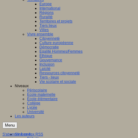
Europe
International
Régions
Ruralité
Territoires et projets
Tiers lieux
Villes
Vivre ensemble
Citoyenneté
Culture européenne
Démocratie
Egalité Hommes/Femmes
Ethique
Gouvernance
Inclusion
Laïcité
Ressources citoyenneté
Tiers - lieux
Vie scolaire et sociale
Niveaux
Périscolaire
Ecole maternelle
Ecole élémentaire
Collège
Lycée
Université
Les auteurs
Menu
S'abonner à ce flux RSS
S'informer