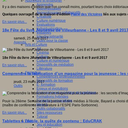
Apprendre et enseigner
Apprendre
Il y a des maisons d'édition que l'on connaît moins, pourtant leurs choix éditoriaux 
Apprentissages
Apprentissages collaboratifs
Quelques ouvrages de la maison d'édition
Place des Victoires
liés aux sujets q
Créativité
Culture numérique
En savoir plus...
Evaluations
Individualisation
18e Fête du livre Jeunesse de Villeurbanne - Les 8 et 9 avril 201
Initiatives
Interdisciplinarité
samedi, 25 mars 2017
Outils pour la classe
Agenda
Arts et Culture
Art
Cinéma
Culture
18e Fête du livre Jeunesse de Villeurbanne - Les 8 et 9 avril 2017
Culture et numérique
Dispositifs de médiation
En savoir plus...
Littérature
Formation
Comprendre la fabrication d’un magazine pour la jeunesse : les
Compétences professionnelles
Dispositifs de formation
jeudi, 23 mars 2017
E- formation
Outils
Enjeux et évolutions
Enseignement supérieur et numérique
Formations hybrides
Formation universitaire
Pouir la 28ème Semaine de la presse et des médias à l'école, Bayard a choisi
Mooc’s
(maître de conférence en littérature à l’ESPE Paris-Sorbonne).
Outils collaboratifs
Sites ressources
En savoir plus...
Tutorat
Jeux
Tablettes à l’école, la quête de contenu : EduCRAK
Jeu et éducation