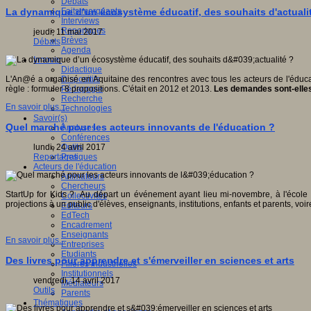
Débats
Faits marquants
La dynamique d’un écosystème éducatif, des souhaits d'actuali
Interviews
Reportages
jeudi, 11 mai 2017
Brèves
Débats
Agenda
Innover
Didactique
Dispositifs
L'An@é a organisé en Aquitaine des rencontres avec tous les acteurs de l'éducati
Pédagogie
règle : formuler 8 propositions. C'était en 2012 et 2013.
Les demandes sont-elles
Recherche
En savoir plus...
Technologies
Savoir(s)
Quel marché pour les acteurs innovants de l'éducation ?
Analyses
Conférences
Outils
lundi, 24 avril 2017
Pratiques
Reportages
Acteurs de l'éducation
Animateurs
Chercheurs
StartUp for Kids ? Au départ un événement ayant lieu mi-novembre, à l'école
Collectivités
projections à un public d'élèves, enseignants, institutions, enfants et parents, vo
Editeurs
EdTech
Encadrement
Enseignants
En savoir plus...
Entreprises
Etudiants
Des livres pour apprendre et s'émerveiller en sciences et arts
Filières industrielles
Institutionnels
vendredi, 14 avril 2017
Médiateurs
Outils
Parents
Thématiques