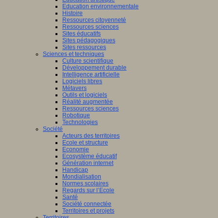
Education environnementale
Histoire
Ressources citoyenneté
Ressources sciences
Sites éducatifs
Sites pédagogiques
Sites ressources
Sciences et techniques
Culture scientifique
Développement durable
Intelligence artificielle
Logiciels libres
Métavers
Outils et logiciels
Réalité augmentée
Ressources sciences
Robotique
Technologies
Société
Acteurs des territoires
Ecole et structure
Economie
Ecosystème éducatif
Génération internet
Handicap
Mondialisation
Normes scolaires
Regards sur l’Ecole
Santé
Société connectée
Territoires et projets
Territoires