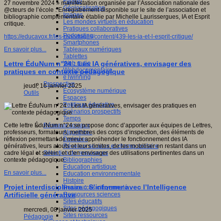
Fablab
27 novembre 2024 » manifestation organisée par l’Association nationale des
Géolocalisation
@cteurs de l’école : Enregistrement disponible sur le site de l’association et
Images
bibliographie complémentaire établie par Michelle Laurissergues, IA et Esprit
Les mondes virtuels en éducation
critique.
Pratiques collaboratives
Podcasting
https://educavox.fr/les-reportages/content/439-les-ia-et-l-esprit-critique/
Smartphones
Tableaux numériques
En savoir plus...
Tablettes
Web radio
Lettre ÉduNum n°24 : Les IA génératives, envisager des
Webdocumentaire
pratiques en contexte pédagogique
eTwinning
Prospective
jeudi, 16 janvier 2025
Ecosystème numérique
Outils
Espaces
Politique éducative
Scénarios prospectifs
Temps
Réseaux sociaux
Cette lettre ÉduNum n°24 se propose donc d’apporter aux équipes de Lettres,
Algorithme
professeurs, formateurs, membres des corps d’inspection, des éléments de
Données
réflexion permettant de mieux appréhender le fonctionnement des IA
Réseaux sociaux et champ scolaire
génératives, leurs atouts et leurs limites, de les mobiliser en restant dans un
Sélection de ressources
cadre légal et serein, et d’en envisager des utilisations pertinentes dans un
Bibliographies
contexte pédagogique.
Education artistique
En savoir plus...
Education environnementale
Histoire
Projet interdisciplinaire : S’informer avec l’Intelligence
Ressources citoyenneté
Ressources sciences
Artificielle générative
Sites éducatifs
Sites pédagogiques
mercredi, 08 janvier 2025
Sites ressources
Pédagogie