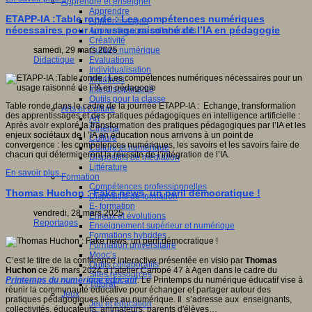
Apprendre et enseigner
Apprendre
ETAPP-IA :Table ronde : Les compétences numériques
Apprentissages
nécessaires pour un usage raisonné de l’IA en pédagogie
Apprentissages collaboratifs
Créativité
Culture numérique
samedi, 29 mars 2025
Evaluations
Didactique
Individualisation
Initiatives
Interdisciplinarité
Outils pour la classe
Table ronde dans le cadre de la journée ETAPP-IA : Echange, transformation
Arts et Culture
des apprentissages et des pratiques pédagogiques en intelligence artificielle :
Art
Après avoir exploré la transformation des pratiques pédagogiques par l’IA et les
Cinéma
enjeux sociétaux de l ’IA en éducation nous arrivons à un point de
Culture
convergence : les compétences numériques, les savoirs et les savoirs faire de
Culture et numérique
chacun qui détermineront la réussite de l’intégration de l’IA.
Dispositifs de médiation
Littérature
En savoir plus...
Formation
Compétences professionnelles
Thomas Huchon : Fake news, un péril démocratique !
Dispositifs de formation
E- formation
vendredi, 28 mars 2025
Enjeux et évolutions
Reportages
Enseignement supérieur et numérique
Formations hybrides
Formation universitaire
Mooc’s
C’est le titre de la conférence interactive présentée en visio par
Thomas
Outils collaboratifs
Huchon
ce 26 mars 2024 à l’atelier Canopé 47 à Agen dans le cadre du
Sites ressources
Printemps du numérique éducatif
. Le Printemps du numérique éducatif vise à
Tutorat
réunir la communauté éducative pour échanger et partager autour des
Jeux
pratiques pédagogiques liées au numérique. Il s’adresse aux enseignants,
Jeu et éducation
collectivités, éducateurs, animateurs, parents d'élèves…