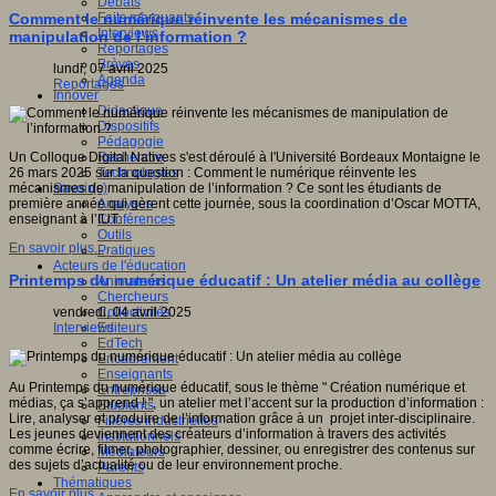
Débats
Faits marquants
Comment le numérique réinvente les mécanismes de
Interviews
manipulation de l’information ?
Reportages
Brèves
lundi, 07 avril 2025
Agenda
Reportages
Innover
Didactique
Dispositifs
Pédagogie
Recherche
Un Colloque Digital Natives s'est déroulé à l'Université Bordeaux Montaigne le
Technologies
26 mars 2025 sur la question : Comment le numérique réinvente les
Savoir(s)
mécanismes de manipulation de l’information ? Ce sont les étudiants de
Analyses
première année qui gèrent cette journée, sous la coordination d’Oscar MOTTA,
Conférences
enseignant à l’IUT.
Outils
En savoir plus...
Pratiques
Acteurs de l'éducation
Printemps du numérique éducatif : Un atelier média au collège
Animateurs
Chercheurs
Collectivités
vendredi, 04 avril 2025
Editeurs
Interviews
EdTech
Encadrement
Enseignants
Au Printemps du numérique éducatif, sous le thème " Création numérique et
Entreprises
médias, ça s’apprend ! ", un atelier met l’accent sur la production d’information :
Etudiants
Lire, analyser et produire de l’information grâce à un projet inter-disciplinaire.
Filières industrielles
Les jeunes deviennent des créateurs d’information à travers des activités
Institutionnels
comme écrire, filmer, photographier, dessiner, ou enregistrer des contenus sur
Médiateurs
des sujets d’actualité ou de leur environnement proche.
Parents
Thématiques
En savoir plus...