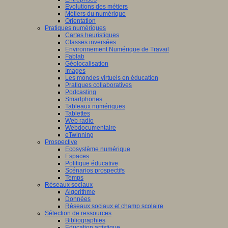
Evolutions des métiers
Métiers du numérique
Orientation
Pratiques numériques
Cartes heuristiques
Classes inversées
Environnement Numérique de Travail
Fablab
Géolocalisation
Images
Les mondes virtuels en éducation
Pratiques collaboratives
Podcasting
Smartphones
Tableaux numériques
Tablettes
Web radio
Webdocumentaire
eTwinning
Prospective
Ecosystème numérique
Espaces
Politique éducative
Scénarios prospectifs
Temps
Réseaux sociaux
Algorithme
Données
Réseaux sociaux et champ scolaire
Sélection de ressources
Bibliographies
Education artistique