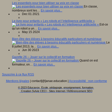
Les essentiels pour bien utiliser sa voix en classe
En classe,
nombreux sont les…
En savoir plus...
Dec 01 2021
Le livre pour enfants « Les robots et l’intelligence artificielle »
Est-ce
qu’un robot a un…
En savoir plus...
May 15 2024
Bien-être des élèves à besoins éducatifs particuliers et numérique
Le
8 juillet 2013, la…
En savoir plus...
Jun 30 2023
Gazette 26 – Jouer sur le collectif en formation
Quand on est
formateur, on…
En savoir plus...
Souscrire à ce flux RSS
Mentions légales
| contact[@]anae.education |
Accessibilité : non conforme
© 2023 Educavox, Ecole, pédagogie, enseignement, formation
Creation Sylvie CECI - Sites Internet / Référencement SEO