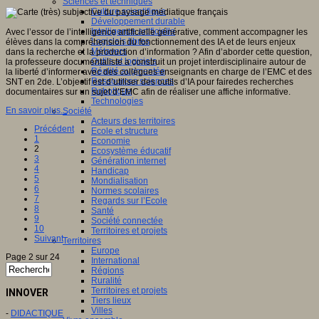
Sciences et techniques
Culture scientifique
Développement durable
Intelligence artificielle
Avec l’essor de l’intelligence artificielle générative, comment accompagner les
Logiciels libres
élèves dans la compréhension du fonctionnement des IA et de leurs enjeux
Métavers
dans la recherche et la production d’information ? Afin d’aborder cette question,
Outils et logiciels
la professeure documentaliste a construit un projet interdisciplinaire autour de
Réalité augmentée
la liberté d’informer avec des collègues enseignants en charge de l’EMC et des
Ressources sciences
SNT en 2de. L’objectif est d’utiliser des outils d’IA pour fairedes recherches
Robotique
documentaires sur un sujet d’EMC afin de réaliser une affiche informative.
Technologies
En savoir plus...
Société
Acteurs des territoires
Précédent
Ecole et structure
1
Economie
2
Ecosystème éducatif
3
Génération internet
4
Handicap
5
Mondialisation
6
Normes scolaires
7
Regards sur l’Ecole
8
Santé
9
Société connectée
10
Territoires et projets
Suivant
Territoires
Europe
Page 2 sur 24
International
Régions
Ruralité
Territoires et projets
INNOVER
Tiers lieux
Villes
-
DIDACTIQUE