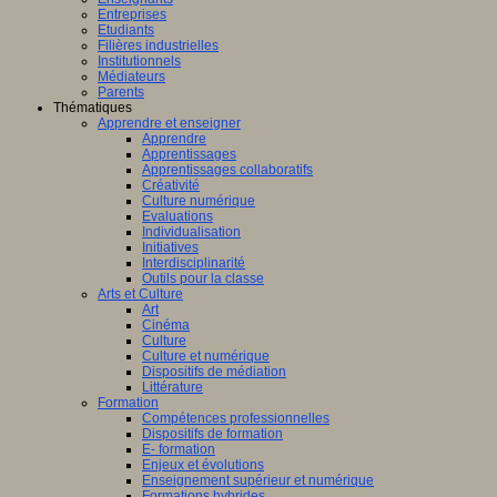
Entreprises
Etudiants
Filières industrielles
Institutionnels
Médiateurs
Parents
Thématiques
Apprendre et enseigner
Apprendre
Apprentissages
Apprentissages collaboratifs
Créativité
Culture numérique
Evaluations
Individualisation
Initiatives
Interdisciplinarité
Outils pour la classe
Arts et Culture
Art
Cinéma
Culture
Culture et numérique
Dispositifs de médiation
Littérature
Formation
Compétences professionnelles
Dispositifs de formation
E- formation
Enjeux et évolutions
Enseignement supérieur et numérique
Formations hybrides