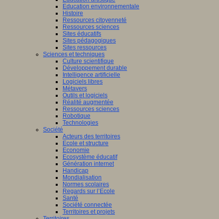
Education environnementale
Histoire
Ressources citoyenneté
Ressources sciences
Sites éducatifs
Sites pédagogiques
Sites ressources
Sciences et techniques
Culture scientifique
Développement durable
Intelligence artificielle
Logiciels libres
Métavers
Outils et logiciels
Réalité augmentée
Ressources sciences
Robotique
Technologies
Société
Acteurs des territoires
Ecole et structure
Economie
Ecosystème éducatif
Génération internet
Handicap
Mondialisation
Normes scolaires
Regards sur l’Ecole
Santé
Société connectée
Territoires et projets
Territoires