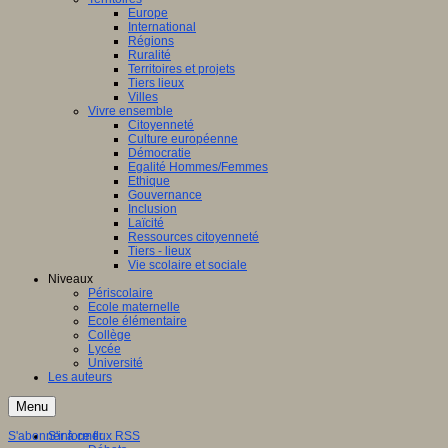
Europe
International
Régions
Ruralité
Territoires et projets
Tiers lieux
Villes
Vivre ensemble
Citoyenneté
Culture européenne
Démocratie
Egalité Hommes/Femmes
Ethique
Gouvernance
Inclusion
Laïcité
Ressources citoyenneté
Tiers - lieux
Vie scolaire et sociale
Niveaux
Périscolaire
Ecole maternelle
Ecole élémentaire
Collège
Lycée
Université
Les auteurs
Menu
S'abonner à ce flux RSS
S'informer