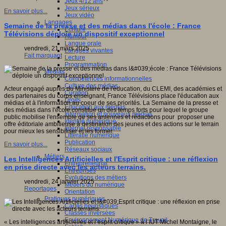
Jeux 4/12 ans
Jeux sérieux
En savoir plus...
Jeux vidéo
Langages
Semaine de la presse et des médias dans l'école : France
Ecriture
Télévisions déploie un dispositif exceptionnel
Humour
Langue orale
vendredi, 21 mars 2025
Langues vivantes
Fait marquant
Lecture
Programmation
Médias
Compétences informationnelles
Culture des médias
Acteur engagé auprès du Ministère de l'éducation, du CLEMI, des académies et
Curation
des partenaires du corps enseignant, France Télévisions place l'éducation aux
Droits
médias et à l'information au coeur de ses priorités. La Semaine de la presse et
Education aux médias
des médias dans l'école constitue un des temps forts pour lequel le groupe
Information et nouveaux médias
public mobilise l'ensemble de ses antennes et rédactions pour proposer une
Identité numérique
offre éditoriale ambitieuse à destination des jeunes et des actions sur le terrain
Internet responsable
pour mieux les sensibiliser et les former.
Littératie numérique
Publication
En savoir plus...
Réseaux sociaux
Métiers
Les Intelligences Artificielles et l'Esprit critique : une réflexion
Entrepreneuriat
en prise directe avec les acteurs terrains.
Entreprises
Evolutions des métiers
vendredi, 24 janvier 2025
Métiers du numérique
Reportages
Orientation
Pratiques numériques
Cartes heuristiques
Classes inversées
Environnement Numérique de Travail
« Les intelligences artificielles et l’esprit critique » à l’IUT Michel Montaigne, le