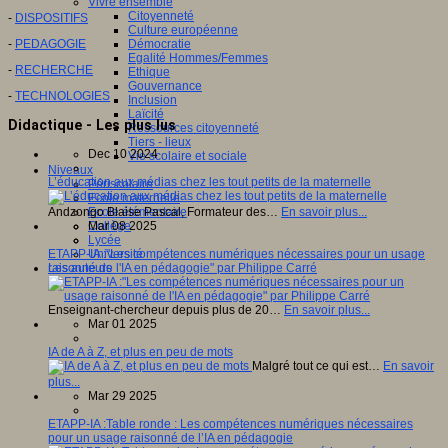
Vivre ensemble
Citoyenneté
-
DISPOSITIFS
Culture européenne
-
PEDAGOGIE
Démocratie
Egalité Hommes/Femmes
-
RECHERCHE
Ethique
Gouvernance
-
TECHNOLOGIES
Inclusion
Laïcité
Didactique - Les plus lus
Ressources citoyenneté
Tiers - lieux
Dec 10 2024
Vie scolaire et sociale
Niveaux
L’éducation aux médias chez les tout petits de la maternelle
Périscolaire
Ecole maternelle
Andzongo Blaise Pascal, Formateur des…
En savoir plus...
Ecole élémentaire
Mar 08 2025
Collège
Lycée
ETAPP-IA :"Les compétences numériques nécessaires pour un usage
Université
raisonné de l'IA en pédagogie" par Philippe Carré
Les auteurs
Enseignant-chercheur depuis plus de 20…
En savoir plus...
Mar 01 2025
IA de A à Z, et plus en peu de mots
Malgré tout ce qui est…
En savoir
plus...
Mar 29 2025
ETAPP-IA :Table ronde : Les compétences numériques nécessaires
pour un usage raisonné de l’IA en pédagogie