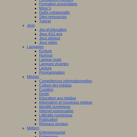
Formation universitaire
Mooc’s
Outils collaboratifs
Sites ressources
Tutorat
Jeux
Jeu et éducation
Jeux 4/12 ans
Jeux sérieux
Jeux vidéo
Langages
Ecriture
Humour
Langue orale
Langues vivantes
Lecture
Programmation
Médias
Compétences informationnelles
Culture des médias
Curation
Droits
Education aux médias
Information et nouveaux médias
Identité numérique
Internet responsable
Littératie numérique
Publication
Réseaux sociaux
Métiers
Entrepreneuriat
Entreprises