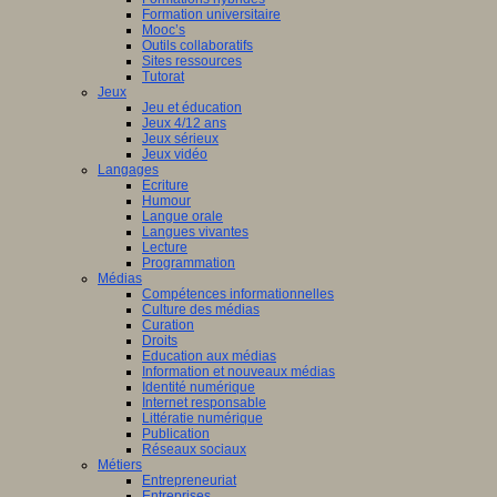
Formation universitaire
Mooc’s
Outils collaboratifs
Sites ressources
Tutorat
Jeux
Jeu et éducation
Jeux 4/12 ans
Jeux sérieux
Jeux vidéo
Langages
Ecriture
Humour
Langue orale
Langues vivantes
Lecture
Programmation
Médias
Compétences informationnelles
Culture des médias
Curation
Droits
Education aux médias
Information et nouveaux médias
Identité numérique
Internet responsable
Littératie numérique
Publication
Réseaux sociaux
Métiers
Entrepreneuriat
Entreprises