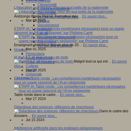
Vivre ensemble
Citoyenneté
L’éducation aux médias chez les tout petits de la maternelle
Culture européenne
Démocratie
Andzongo Blaise Pascal, Formateur des…
En savoir plus...
Egalité Hommes/Femmes
Mar 08 2025
Ethique
Gouvernance
ETAPP-IA :"Les compétences numériques nécessaires pour un usage
Inclusion
raisonné de l'IA en pédagogie" par Philippe Carré
Laïcité
Ressources citoyenneté
Tiers - lieux
Enseignant-chercheur depuis plus de 20…
En savoir plus...
Vie scolaire et sociale
Mar 01 2025
Niveaux
Périscolaire
IA de A à Z, et plus en peu de mots
Ecole maternelle
Malgré tout ce qui est…
En savoir
Ecole élémentaire
plus...
Collège
Mar 29 2025
Lycée
Université
ETAPP-IA :Table ronde : Les compétences numériques nécessaires
Les auteurs
pour un usage raisonné de l’IA en pédagogie
Table ronde dans le cadre…
En savoir plus...
Mar 27 2024
Didactique des sciences, réflexions de chercheurs
Dans le cadre des
dossiers…
En savoir plus...
Jul 15 2024
Intelligence artificielle dans les pratiques pédagogiques