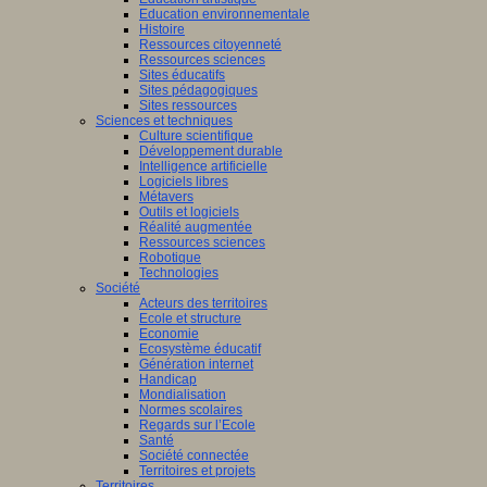
Education environnementale
Histoire
Ressources citoyenneté
Ressources sciences
Sites éducatifs
Sites pédagogiques
Sites ressources
Sciences et techniques
Culture scientifique
Développement durable
Intelligence artificielle
Logiciels libres
Métavers
Outils et logiciels
Réalité augmentée
Ressources sciences
Robotique
Technologies
Société
Acteurs des territoires
Ecole et structure
Economie
Ecosystème éducatif
Génération internet
Handicap
Mondialisation
Normes scolaires
Regards sur l’Ecole
Santé
Société connectée
Territoires et projets
Territoires