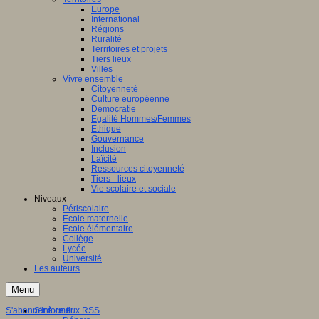
Europe
International
Régions
Ruralité
Territoires et projets
Tiers lieux
Villes
Vivre ensemble
Citoyenneté
Culture européenne
Démocratie
Egalité Hommes/Femmes
Ethique
Gouvernance
Inclusion
Laïcité
Ressources citoyenneté
Tiers - lieux
Vie scolaire et sociale
Niveaux
Périscolaire
Ecole maternelle
Ecole élémentaire
Collège
Lycée
Université
Les auteurs
Menu
S'abonner à ce flux RSS
S'informer