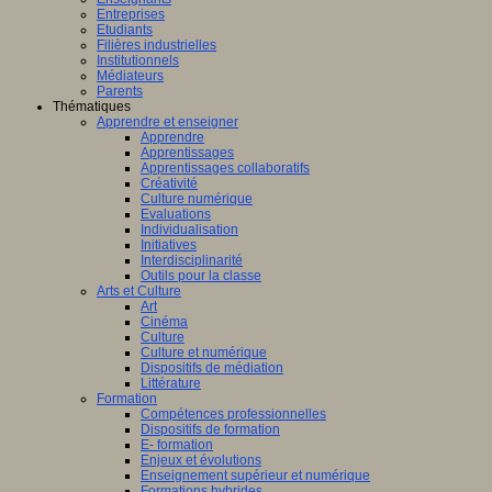
Entreprises
Etudiants
Filières industrielles
Institutionnels
Médiateurs
Parents
Thématiques
Apprendre et enseigner
Apprendre
Apprentissages
Apprentissages collaboratifs
Créativité
Culture numérique
Evaluations
Individualisation
Initiatives
Interdisciplinarité
Outils pour la classe
Arts et Culture
Art
Cinéma
Culture
Culture et numérique
Dispositifs de médiation
Littérature
Formation
Compétences professionnelles
Dispositifs de formation
E- formation
Enjeux et évolutions
Enseignement supérieur et numérique
Formations hybrides