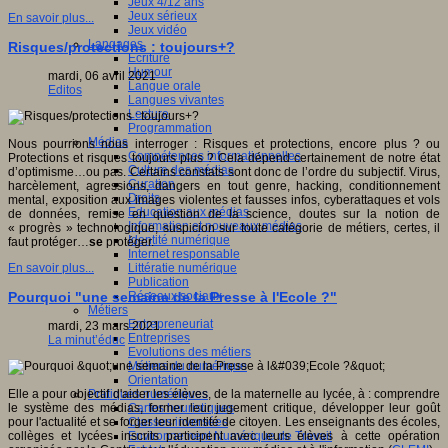
Jeux 4/12 ans
Jeux sérieux
En savoir plus...
Jeux vidéo
Langages
Risques/protections : toujours+?
Ecriture
Humour
mardi, 06 avril 2021
Langue orale
Editos
Langues vivantes
Lecture
Programmation
Médias
Nous pourrions nous interroger : Risques et protections, encore plus ? ou
Compétences informationnelles
Protections et risques toujours plus ? Cela dépend certainement de notre état
Culture des médias
d’optimisme…ou pas. Certains constats sont donc de l’ordre du subjectif. Virus,
Curation
harcèlement, agressions, dangers en tout genre, hacking, conditionnement
Droits
mental, exposition aux images violentes et fausses infos, cyberattaques et vols
Education aux médias
de données, remise en question de la science, doutes sur la notion de
Information et nouveaux médias
« progrès » technologique, suspicion sur toute catégorie de métiers, certes, il
Identité numérique
faut protéger…
se
protéger.
Internet responsable
Littératie numérique
En savoir plus...
Publication
Réseaux sociaux
Pourquoi "une semaine de la Presse à l'Ecole ?"
Métiers
Entrepreneuriat
mardi, 23 mars 2021
Entreprises
La minut’éduc
Evolutions des métiers
Métiers du numérique
Orientation
Pratiques numériques
Elle a pour objectif d'aider les élèves, de la maternelle au lycée, à : comprendre
Cartes heuristiques
le système des médias, former leur jugement critique, développer leur goût
Classes inversées
pour l'actualité et se forger leur identité de citoyen. Les enseignants des écoles,
Environnement Numérique de Travail
collèges et lycées inscrits participent avec leurs élèves à cette opération