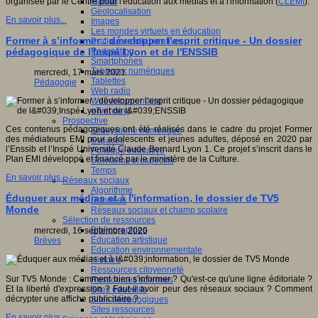
Fablab
organisée par le Centre pour l'éducation aux médias et à l'information (
CLEMI
).
Géolocalisation
En savoir plus...
Images
Les mondes virtuels en éducation
Former à s’informer : développer l’esprit critique - Un dossier
Pratiques collaboratives
Podcasting
pédagogique de l'Inspé Lyon et de l'ENSSIB
Smartphones
Tableaux numériques
mercredi, 17 mars 2021
Tablettes
Pédagogie
Web radio
Webdocumentaire
eTwinning
Prospective
Ces contenus pédagogiques ont été réalisés dans le cadre du projet Former
Ecosystème numérique
des médiateurs EMI pour adolescents et jeunes adultes, déposé en 2020 par
Espaces
l’Enssib et l’Inspé Université Claude Bernard Lyon 1. Ce projet s’inscrit dans le
Politique éducative
Plan EMI développé et financé par le ministère de la Culture.
Scénarios prospectifs
Temps
En savoir plus...
Réseaux sociaux
Algorithme
Éduquer aux médias et à l'information, le dossier de TV5
Données
Monde
Réseaux sociaux et champ scolaire
Sélection de ressources
Bibliographies
mercredi, 16 septembre 2020
Education artistique
Brèves
Education environnementale
Histoire
Ressources citoyenneté
Sur TV5 Monde : Comment bien s'informer ? Qu'est-ce qu'une ligne éditoriale ?
Ressources sciences
Et la liberté d'expression ? Faut-il avoir peur des réseaux sociaux ? Comment
Sites éducatifs
décrypter une affiche publicitaire ?
Sites pédagogiques
Sites ressources
En savoir plus...