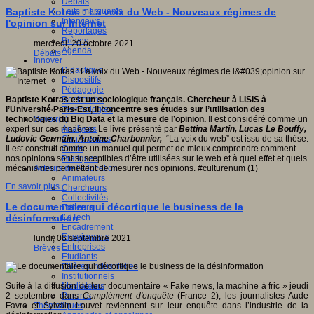
Débats
Faits marquants
Baptiste Kotras : La voix du Web - Nouveaux régimes de
Interviews
l'opinion sur Internet
Reportages
Brèves
mercredi, 20 octobre 2021
Agenda
Débats
Innover
Didactique
Dispositifs
Pédagogie
Recherche
Baptiste Kotras est un sociologique français. Chercheur à LISIS à
Technologies
l’Université Paris-Est, il concentre ses études sur l’utilisation des
Savoir(s)
technologies du Big Data et la mesure de l’opinion.
Il est considéré comme un
Analyses
expert sur ces matières. Le livre présenté par
Bettina Martin, Lucas Le Bouffy,
Conférences
Ludovic Germain, Antoine Charbonnier,
“La voix du web” est issu de sa thèse.
Outils
Il est construit comme un manuel qui permet de mieux comprendre comment
Pratiques
nos opinions sont susceptibles d’être utilisées sur le web et à quel effet et quels
Acteurs de l'éducation
mécanismes permettent de mesurer nos opinions. #culturenum (1)
Animateurs
En savoir plus...
Chercheurs
Collectivités
Le documentaire qui décortique le business de la
Editeurs
EdTech
désinformation
Encadrement
Enseignants
lundi, 06 septembre 2021
Entreprises
Brèves
Etudiants
Filières industrielles
Institutionnels
Médiateurs
Suite à la diffusion de leur documentaire « Fake news, la machine à fric » jeudi
Parents
2 septembre dans
Complément d'enquête
(France 2), les journalistes Aude
Thématiques
Favre et Sylvain Louvet reviennent sur leur enquête dans l’industrie de la