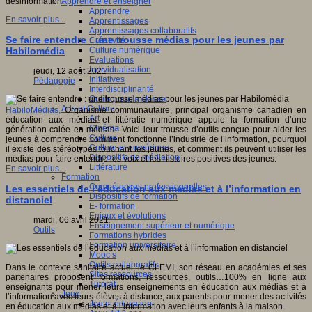
Apprendre et enseigner
désinformation.
Apprendre
En savoir plus...
Apprentissages
Apprentissages collaboratifs
Se faire entendre : une trousse médias pour les jeunes par
Créativité
Culture numérique
Habilomédia
Evaluations
Individualisation
jeudi, 12 août 2021
Initiatives
Pédagogie
Interdisciplinarité
Outils pour la classe
Arts et Culture
HabiloMédias
,
Organisme communautaire, principal organisme canadien en
Art
éducation aux médias et littératie numérique appuie la formation d’une
Cinéma
génération calée en médias ! Voici leur trousse d’outils conçue pour aider les
Culture
jeunes à comprendre comment fonctionne l’industrie de l’information, pourquoi
Culture et numérique
il existe des stéréotypes touchant les jeunes, et comment ils peuvent utiliser les
Dispositifs de médiation
médias pour faire entendre les voix et les histoires positives des jeunes.
Littérature
En savoir plus...
Formation
Compétences professionnelles
Les essentiels de l’éducation aux médias et à l’information en
Dispositifs de formation
distanciel
E- formation
Enjeux et évolutions
mardi, 06 avril 2021
Enseignement supérieur et numérique
Outils
Formations hybrides
Formation universitaire
Mooc’s
Outils collaboratifs
Dans le contexte sanitaire actuel, le CLEMI, son réseau en académies et ses
Sites ressources
partenaires proposent formations, ressources, outils…100% en ligne aux
Tutorat
enseignants pour mener leurs enseignements en éducation aux médias et à
Jeux
l’information avec leurs élèves à distance, aux parents pour mener des activités
Jeu et éducation
en éducation aux médias et à l’information avec leurs enfants à la maison.