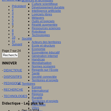
Sciences et techniques
Culture scientifique
Précédent
Développement durable
2
Intelligence artificielle
3
Logiciels libres
4
Métavers
5
Outils et logiciels
6
Réalité augmentée
7
Ressources sciences
8
Robotique
9
Technologies
10
Société
11
Acteurs des territoires
Suivant
Ecole et structure
Economie
Page 7 sur 24
Ecosystème éducatif
Génération internet
Handicap
INNOVER
Mondialisation
Normes scolaires
Regards sur l’Ecole
-
DIDACTIQUE
Santé
-
DISPOSITIFS
Société connectée
Territoires et projets
-
PEDAGOGIE
Territoires
Europe
-
RECHERCHE
International
Régions
-
TECHNOLOGIES
Ruralité
Territoires et projets
Didactique - Les plus lus
Tiers lieux
Villes
Dec 10 2024