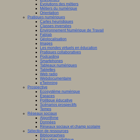
Evolutions des métiers
Métiers du numérique
Orientation
Pratiques numériques
Cartes heuristiques
Classes inversées
Environnement Numérique de Travail
Fablab
Géolocalisation
Images
Les mondes virtuels en éducation
Pratiques collaboratives
Podcasting
Smartphones
Tableaux numériques
Tablettes
Web radio
Webdocumentaire
eTwinning
Prospective
Ecosystème numérique
Espaces
Politique éducative
Scénarios prospectifs
Temps
Réseaux sociaux
Algorithme
Données
Réseaux sociaux et champ scolaire
Sélection de ressources
Bibliographies
Education artistique