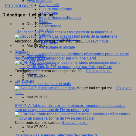
Vivre ensemble
Citoyenneté
-
TECHNOLOGIES
Culture européenne
Démocratie
Didactique - Les plus lus
Egalité Hommes/Femmes
Ethique
Dec 10 2024
Gouvernance
Inclusion
L’éducation aux médias chez les tout petits de la maternelle
Laïcité
Ressources citoyenneté
Andzongo Blaise Pascal, Formateur des…
En savoir plus...
Tiers - lieux
Mar 08 2025
Vie scolaire et sociale
Niveaux
ETAPP-IA :"Les compétences numériques nécessaires pour un usage
Périscolaire
raisonné de l'IA en pédagogie" par Philippe Carré
Ecole maternelle
Ecole élémentaire
Collège
Enseignant-chercheur depuis plus de 20…
En savoir plus...
Lycée
Mar 01 2025
Université
Les auteurs
IA de A à Z, et plus en peu de mots
Malgré tout ce qui est…
En savoir
plus...
Mar 29 2025
ETAPP-IA :Table ronde : Les compétences numériques nécessaires
pour un usage raisonné de l’IA en pédagogie
Table ronde dans le cadre…
En savoir plus...
Mar 27 2024
Didactique des sciences, réflexions de chercheurs