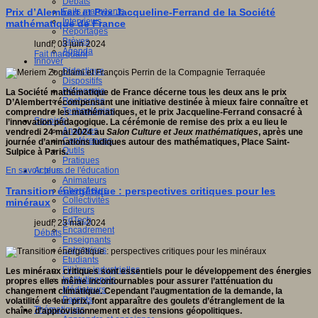
Débats
Faits marquants
Prix d’Alembert et Prix Jacqueline-Ferrand de la Société
Interviews
mathématique de France
Reportages
Brèves
lundi, 03 juin 2024
Agenda
Fait marquant
Innover
Didactique
Dispositifs
Pédagogie
La Société mathématique de France décerne tous les deux ans le prix
Recherche
D’Alembert récompensant une initiative destinée à mieux faire connaître et
Technologies
comprendre les mathématiques, et le prix Jacqueline-Ferrand consacré à
Savoir(s)
l’innovation pédagogique. La cérémonie de remise des prix a eu lieu le
Analyses
vendredi 24 mai 2024 au
Salon Culture et Jeux mathématiques
, après une
Conférences
journée d’animations ludiques autour des mathématiques, Place Saint-
Outils
Sulpice à Paris.
Pratiques
Acteurs de l'éducation
En savoir plus...
Animateurs
Chercheurs
Transition énergétique : perspectives critiques pour les
Collectivités
minéraux
Editeurs
EdTech
jeudi, 23 mai 2024
Encadrement
Débats
Enseignants
Entreprises
Etudiants
Filières industrielles
Les minéraux critiques sont essentiels pour le développement des énergies
Institutionnels
propres elles même incontournables pour assurer l’atténuation du
Médiateurs
changement climatique. Cependant l’augmentation de la demande, la
Parents
volatilité de leur prix, font apparaître des goulets d’étranglement de la
Thématiques
chaîne d’approvisionnement et des tensions géopolitiques.