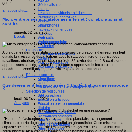
Fablab
genre.
Géolocalisation
Images
En savoir plus...
Les mondes virtuels en éducation
Pratiques collaboratives
Micro-entreprises et plateformes internet : collaborations et
Podcasting
conflits
Smartphones
Tableaux numériques
samedi, 02 mars 2024
Tablettes
Débats
Web radio
Webdocumentaire
eTwinning
Prospective
Alors que les dernières statistiques françaises de créations d’entreprises font
Ecosystème numérique
état de la croissance des créations avec le statut de micro-entreprise, des
Espaces
travailleurs ubérisés se sont rassemblés le 22 février dernier à Bruxelles pour
Politique éducative
appeler, sans succès, l’Union Européenne à approuver le texte qui doit
Scénarios prospectifs
encadrer les conditions de travail via les plateformes numériques.
Temps
Réseaux sociaux
En savoir plus...
Algorithme
Données
Que deviennent les eaux usées ? Un déchet ou une ressource
Réseaux sociaux et champ scolaire
?
Sélection de ressources
Bibliographies
jeudi, 08 février 2024
Education artistique
Analyses
Education environnementale
Histoire
Ressources citoyenneté
Ressources sciences
L’Humanité s’achemine vers une triple crise planétaire : changement
Sites éducatifs
climatique, perte de biodiversité et pollution généralisée. Cette crise mine la
Sites pédagogiques
capacité de la nature à fournir les services écosystémiques qui, à leur tour,
Sites ressources
soutiennent le bien-être des femmes et des hommes ainsi que leur capacité à