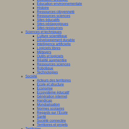
Education environnementale
Histoire
Ressources citoyenneté
Ressources sciences
Sites éducatifs
Sites pédagogiques
Sites ressources
Sciences et techniques
Culture scientifique
Développement durable
Intelligence artificielle
Logiciels libres
Métavers
Outils et logiciels
Réalité augmentée
Ressources sciences
Robotique
Technologies
Société
Acteurs des territoires
Ecole et structure
Economie
Ecosystème éducatif
Génération internet
Handicap
Mondialisation
Normes scolaires
Regards sur l’Ecole
Santé
Société connectée
Territoires et projets
Territoires