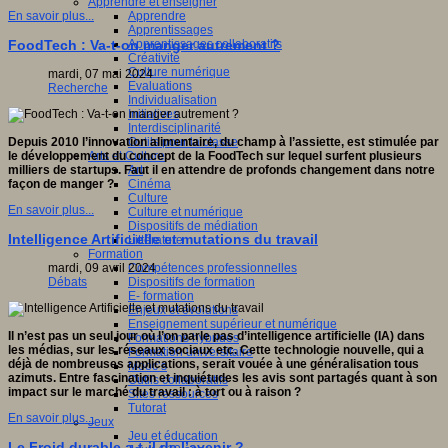
Apprendre et enseigner
Apprendre
En savoir plus...
Apprentissages
Apprentissages collaboratifs
FoodTech : Va-t-on manger autrement ?
Créativité
Culture numérique
mardi, 07 mai 2024
Evaluations
Recherche
Individualisation
Initiatives
Interdisciplinarité
Outils pour la classe
Depuis 2010 l’innovation alimentaire, du champ à l’assiette, est stimulée par
Arts et Culture
le développement du concept de la FoodTech sur lequel surfent plusieurs
Art
milliers de startups. Faut il en attendre de profonds changement dans notre
Cinéma
façon de manger ?
Culture
En savoir plus...
Culture et numérique
Dispositifs de médiation
Intelligence Artificielle et mutations du travail
Littérature
Formation
Compétences professionnelles
mardi, 09 avril 2024
Dispositifs de formation
Débats
E- formation
Enjeux et évolutions
Enseignement supérieur et numérique
Il n’est pas un seul jour où l’on parle pas d’intelligence artificielle (IA) dans
Formations hybrides
les médias, sur les réseaux sociaux etc. Cette technologie nouvelle, qui a
Formation universitaire
déjà de nombreuses applications, serait vouée à une généralisation tous
Mooc’s
azimuts. Entre fascination et inquiétudes les avis sont partagés quant à son
Outils collaboratifs
impact sur le marché du travail : à tort ou à raison ?
Sites ressources
Tutorat
En savoir plus...
Jeux
Jeu et éducation
Le Froid durable a-t-il de l’avenir ?