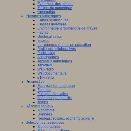
Evolutions des métiers
Métiers du numérique
Orientation
Pratiques numériques
Cartes heuristiques
Classes inversées
Environnement Numérique de Travail
Fablab
Géolocalisation
Images
Les mondes virtuels en éducation
Pratiques collaboratives
Podcasting
Smartphones
Tableaux numériques
Tablettes
Web radio
Webdocumentaire
eTwinning
Prospective
Ecosystème numérique
Espaces
Politique éducative
Scénarios prospectifs
Temps
Réseaux sociaux
Algorithme
Données
Réseaux sociaux et champ scolaire
Sélection de ressources
Bibliographies
Education artistique