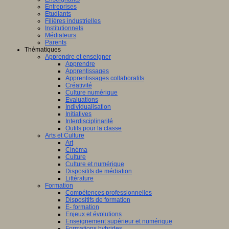
Entreprises
Etudiants
Filières industrielles
Institutionnels
Médiateurs
Parents
Thématiques
Apprendre et enseigner
Apprendre
Apprentissages
Apprentissages collaboratifs
Créativité
Culture numérique
Evaluations
Individualisation
Initiatives
Interdisciplinarité
Outils pour la classe
Arts et Culture
Art
Cinéma
Culture
Culture et numérique
Dispositifs de médiation
Littérature
Formation
Compétences professionnelles
Dispositifs de formation
E- formation
Enjeux et évolutions
Enseignement supérieur et numérique
Formations hybrides