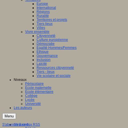
Europe
International
Régions
Ruralité
Territoires et projets
Tiers lieux
Villes
Vivre ensemble
Citoyenneté
Culture européenne
Démocratie
Egalité Hommes/Femmes
Ethique
Gouvernance
Inclusion
Laïcité
Ressources citoyenneté
Tiers - lieux
Vie scolaire et sociale
Niveaux
Périscolaire
Ecole maternelle
Ecole élémentaire
Collège
Lycée
Université
Les auteurs
Menu
S'abonner à ce flux RSS
S'informer