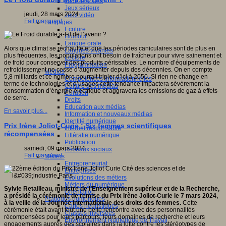
Jeux 4/12 ans
Jeux sérieux
jeudi, 28 mars 2024
Jeux vidéo
Fait marquant
Langages
Ecriture
Humour
Langue orale
Alors que climat se réchauffe et que les périodes caniculaires sont de plus en
Langues vivantes
plus fréquentes, les populations ont besoin de fraîcheur pour vivre sainement et
Lecture
de froid pour conserver des produits périssables. Le nombre d’équipements de
Programmation
refroidissement ne cesse d’augmenter depuis des décennies. On en compte
Médias
5,8 milliards et ce nombre pourrait tripler d’ici à 2050. Si rien ne change en
Compétences informationnelles
terme de technologies et d’usages cette tendance impactera sévèrement la
Culture des médias
consommation d’énergie électrique et aggravera les émissions de gaz à effets
Curation
de serre.
Droits
Education aux médias
En savoir plus...
Information et nouveaux médias
Identité numérique
Prix Irène Joliot-Curie : Six femmes scientifiques
Internet responsable
récompensées
Littératie numérique
Publication
samedi, 09 mars 2024
Réseaux sociaux
Fait marquant
Métiers
Entrepreneuriat
Entreprises
Evolutions des métiers
Métiers du numérique
Sylvie Retailleau, ministre de l’Enseignement supérieur et de la Recherche,
Orientation
a présidé la cérémonie de remise du Prix Irène Joliot-Curie le 7 mars 2024,
Pratiques numériques
à la veille de la Journée internationale des droits des femmes.
Cette
Cartes heuristiques
cérémonie était avant tout une belle rencontre avec des personnalités
Classes inversées
récompensées pour leurs parcours, leurs domaines de recherche et leurs
Environnement Numérique de Travail
engagements auprès des scolaires dans la lutte contre les stéréotypes de