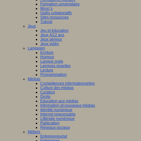
Formation universitaire
Mooc’s
Outils collaboratifs
Sites ressources
Tutorat
Jeux
Jeu et éducation
Jeux 4/12 ans
Jeux sérieux
Jeux vidéo
Langages
Ecriture
Humour
Langue orale
Langues vivantes
Lecture
Programmation
Médias
Compétences informationnelles
Culture des médias
Curation
Droits
Education aux médias
Information et nouveaux médias
Identité numérique
Internet responsable
Littératie numérique
Publication
Réseaux sociaux
Métiers
Entrepreneuriat
Entreprises