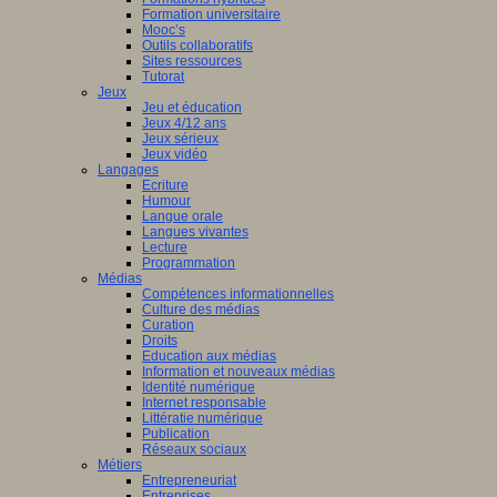
Formation universitaire
Mooc’s
Outils collaboratifs
Sites ressources
Tutorat
Jeux
Jeu et éducation
Jeux 4/12 ans
Jeux sérieux
Jeux vidéo
Langages
Ecriture
Humour
Langue orale
Langues vivantes
Lecture
Programmation
Médias
Compétences informationnelles
Culture des médias
Curation
Droits
Education aux médias
Information et nouveaux médias
Identité numérique
Internet responsable
Littératie numérique
Publication
Réseaux sociaux
Métiers
Entrepreneuriat
Entreprises