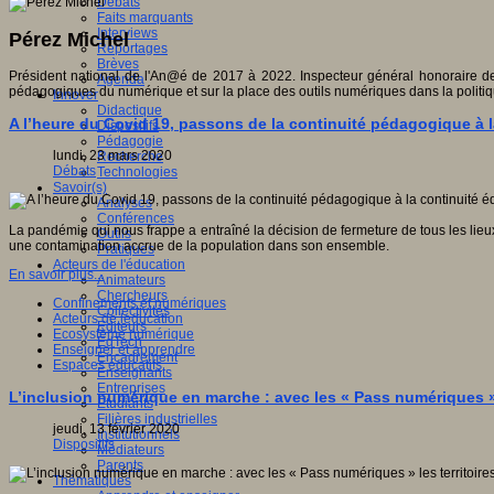
Débats
Faits marquants
Interviews
Pérez Michel
Reportages
Brèves
Président national de l'An@é de 2017 à 2022. Inspecteur général honoraire de 
Agenda
pédagogiques du numérique et sur la place des outils numériques dans la politiq
Innover
Didactique
A l’heure du Covid 19, passons de la continuité pédagogique à l
Dispositifs
Pédagogie
lundi, 23 mars 2020
Recherche
Débats
Technologies
Savoir(s)
Analyses
Conférences
La pandémie qui nous frappe a entraîné la décision de fermeture de tous les lieu
Outils
une contamination accrue de la population dans son ensemble.
Pratiques
Acteurs de l'éducation
En savoir plus...
Animateurs
Chercheurs
Confinements et numériques
Collectivités
Acteurs de leducation
Editeurs
Ecosystème numérique
EdTech
Enseigner et apprendre
Encadrement
Espaces éducatifs
Enseignants
Entreprises
L’inclusion numérique en marche : avec les « Pass numériques » 
Etudiants
Filières industrielles
jeudi, 13 février 2020
Institutionnels
Dispositifs
Médiateurs
Parents
Thématiques