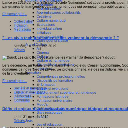
Apprendre et enseigner
Lancé en 2019 par l’État (Mission Société Numérique) cet appel à projets a permi
Apprendre
partenaires le financement de pass numériques qui permettent aux publics ayant
Apprentissages
Apprentissages collaboratifs
En savoir plus...
Créativité
Culture numérique
Collectivités
Evaluations
Inclusion
Individualisation
Médiations
Initiatives
Interdisciplinarité
" Les civic tech bousculent-elles vraiment la démocratie ? "
Outils pour la classe
Arts et Culture
samedi, 14 décembre 2019
Art
Débats
Cinéma
Culture
Culture et numérique
Dispositifs de médiation
Le 9 décembre, au Palais d’Iéna, dans l’hémicycle du Conseil Economique, Social
Littérature
domaines de notre vie : vie privée, vie professionnelle, vie des institutions, vie c
Formation
de la citoyenneté.
Compétences professionnelles
Dispositifs de formation
En savoir plus...
E- formation
Société et numérique
Enjeux et évolutions
Enjeux et évolutions
Enseignement supérieur et numérique
Démocratie
Formations hybrides
Communs
Formation universitaire
Mooc’s
Défis et enjeux d’une éducation numérique éthique et responsab
Outils collaboratifs
Sites ressources
Tutorat
jeudi, 31 octobre 2019
Jeux
Débats
Jeu et éducation