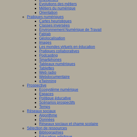
Evolutions des métiers
Métiers du numérique
Orientation
Pratiques numériques
Cartes heuristiques
Classes inversées
Environnement Numérique de Travail
Fablab
Géolocalisation
Images
Les mondes virtuels en éducation
Pratiques collaboratives
Podcasting
Smartphones
Tableaux numériques
Tablettes
Web radio
Webdocumentaire
eTwinning
Prospective
Ecosystème numérique
Espaces
Politique éducative
Scénarios prospectifs
Temps
Réseaux sociaux
Algorithme
Données
Réseaux sociaux et champ scolaire
Sélection de ressources
Bibliographies
Education artistique