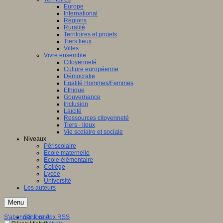
Europe
International
Régions
Ruralité
Territoires et projets
Tiers lieux
Villes
Vivre ensemble
Citoyenneté
Culture européenne
Démocratie
Egalité Hommes/Femmes
Ethique
Gouvernance
Inclusion
Laïcité
Ressources citoyenneté
Tiers - lieux
Vie scolaire et sociale
Niveaux
Périscolaire
Ecole maternelle
Ecole élémentaire
Collège
Lycée
Université
Les auteurs
Menu
S'abonner à ce flux RSS
S'informer