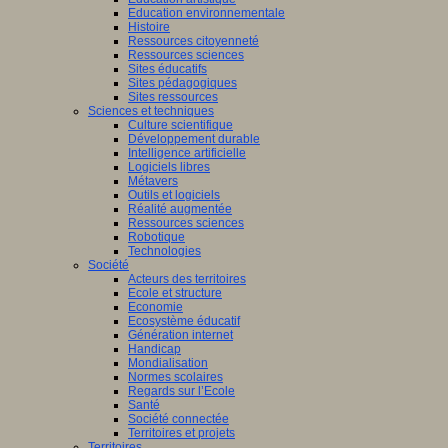
Education environnementale
Histoire
Ressources citoyenneté
Ressources sciences
Sites éducatifs
Sites pédagogiques
Sites ressources
Sciences et techniques
Culture scientifique
Développement durable
Intelligence artificielle
Logiciels libres
Métavers
Outils et logiciels
Réalité augmentée
Ressources sciences
Robotique
Technologies
Société
Acteurs des territoires
Ecole et structure
Economie
Ecosystème éducatif
Génération internet
Handicap
Mondialisation
Normes scolaires
Regards sur l’Ecole
Santé
Société connectée
Territoires et projets
Territoires