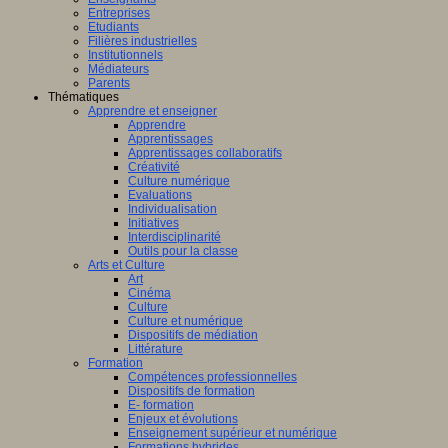
Entreprises
Etudiants
Filières industrielles
Institutionnels
Médiateurs
Parents
Thématiques
Apprendre et enseigner
Apprendre
Apprentissages
Apprentissages collaboratifs
Créativité
Culture numérique
Evaluations
Individualisation
Initiatives
Interdisciplinarité
Outils pour la classe
Arts et Culture
Art
Cinéma
Culture
Culture et numérique
Dispositifs de médiation
Littérature
Formation
Compétences professionnelles
Dispositifs de formation
E- formation
Enjeux et évolutions
Enseignement supérieur et numérique
Formations hybrides