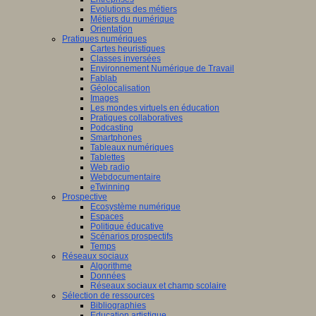
Evolutions des métiers
Métiers du numérique
Orientation
Pratiques numériques
Cartes heuristiques
Classes inversées
Environnement Numérique de Travail
Fablab
Géolocalisation
Images
Les mondes virtuels en éducation
Pratiques collaboratives
Podcasting
Smartphones
Tableaux numériques
Tablettes
Web radio
Webdocumentaire
eTwinning
Prospective
Ecosystème numérique
Espaces
Politique éducative
Scénarios prospectifs
Temps
Réseaux sociaux
Algorithme
Données
Réseaux sociaux et champ scolaire
Sélection de ressources
Bibliographies
Education artistique