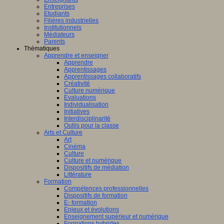
Entreprises
Etudiants
Filières industrielles
Institutionnels
Médiateurs
Parents
Thématiques
Apprendre et enseigner
Apprendre
Apprentissages
Apprentissages collaboratifs
Créativité
Culture numérique
Evaluations
Individualisation
Initiatives
Interdisciplinarité
Outils pour la classe
Arts et Culture
Art
Cinéma
Culture
Culture et numérique
Dispositifs de médiation
Littérature
Formation
Compétences professionnelles
Dispositifs de formation
E- formation
Enjeux et évolutions
Enseignement supérieur et numérique
Formations hybrides