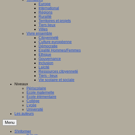
Europe
International
Régions
Ruralité
Territoires et projets
Tiers lieux
Villes
Vivre ensemble
Citoyenneté
Culture européenne
Démocratie
Egalité Hommes/Femmes
Ethique
Gouvernance
Inclusion
Laïcité
Ressources citoyenneté
Tiers - lieux
Vie scolaire et sociale
Niveaux
Périscolaire
Ecole maternelle
Ecole élémentaire
Collège
Lycée
Université
Les auteurs
Menu
S'informer