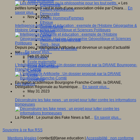
Vivre ensemble
« Les
Citoyenneté
petites lumières »est le nom d’une association créée par Chiara…
En
Culture européenne
savoir plus...
Démocratie
Nov 24 2025
Egalité Hommes/Femmes
Ethique
Intelligence Artificielle et éducation : exemple de l'Histoire Géographie &
Gouvernance
Histoire Géographie Géopolitique et Sciences Politiques
Inclusion
Laïcité
Ressources citoyenneté
Tiers - lieux
Depuis peu, l’Intelligence Artificielle est devenue un sujet d’actualité
Vie scolaire et sociale
sur…
En savoir plus...
Niveaux
Feb 05 2024
Périscolaire
Ecole maternelle
L'Intelligence Artificielle : Un dossier proposé par la DRANE Bourgogne-
Ecole élémentaire
Franche-Comté
Collège
Lycée
Université
En région académique Bourgogne-Franche-Comté, la DRANE,
Les auteurs
Délégation Régionale au Numérique…
En savoir plus...
May 31 2023
Déconstruire les fake news : un projet pour lutter contre les informations
trompeuses
La Fibre64 : Le journal des Fake News a fait…
En savoir plus...
Souscrire à ce flux RSS
Mentions légales
| contact[@]anae.education |
Accessibilité : non conforme