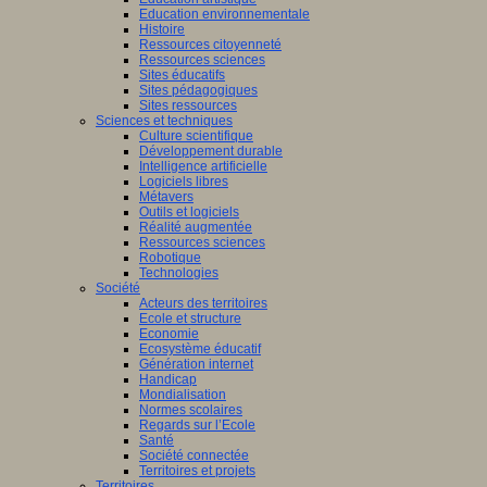
Education environnementale
Histoire
Ressources citoyenneté
Ressources sciences
Sites éducatifs
Sites pédagogiques
Sites ressources
Sciences et techniques
Culture scientifique
Développement durable
Intelligence artificielle
Logiciels libres
Métavers
Outils et logiciels
Réalité augmentée
Ressources sciences
Robotique
Technologies
Société
Acteurs des territoires
Ecole et structure
Economie
Ecosystème éducatif
Génération internet
Handicap
Mondialisation
Normes scolaires
Regards sur l’Ecole
Santé
Société connectée
Territoires et projets
Territoires