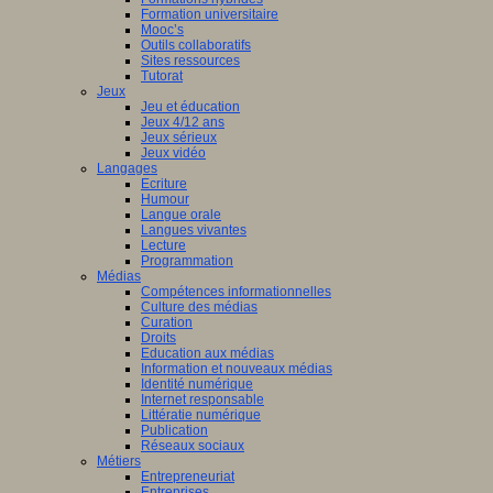
Formation universitaire
Mooc’s
Outils collaboratifs
Sites ressources
Tutorat
Jeux
Jeu et éducation
Jeux 4/12 ans
Jeux sérieux
Jeux vidéo
Langages
Ecriture
Humour
Langue orale
Langues vivantes
Lecture
Programmation
Médias
Compétences informationnelles
Culture des médias
Curation
Droits
Education aux médias
Information et nouveaux médias
Identité numérique
Internet responsable
Littératie numérique
Publication
Réseaux sociaux
Métiers
Entrepreneuriat
Entreprises