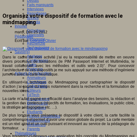
Débats
Faits marquants
Interviews
Reportages
Organisez votre dispositif de formation avec le
Brèves
mindmapping
Agenda
Innover
Didactique
mardi, Déc 25 2012
Dispositifs
Pédagogie
Pédagogie
Écrit par
Legrand Olivier
Recherche
Technologies
Savoir(s)
Analyses
Dans le cadre de mon activité j’ai eu la responsabilité de mettre en oeuvre
Conférences
divers processus de formations (le PIM Passeport Internet et Multimédia, le
Outils
travail collaboratif avec les méthodes et outils web 2.0)°. Pour concevoir
Pratiques
l’architecture de ces dispositifs je me suis appuyé sur une méthode d’ingénierie
Acteurs de l'éducation
jumelée avec la carte heuristique.
Animateurs
Chercheurs
En utilisant la technique du Mindmapping pour cartographier le dispositif
Collectivités
d’action j’ai gagné du temps notamment dans la recherche et la formulation de
Editeurs
nouvelles idées.
EdTech
La carte m’a fait gagné en efficacité dans l’analyse des besoins, la rédaction et
Encadrement
la gestion des contenus (objectifs de formation, les évaluations, le public cible,
Enseignants
la stratégie pédagogique etc. …).
Entreprises
Etudiants
De plus lorsque vous présentez le dispositif à votre client, la carte facilite la
Filières industrielles
compréhension et permet d’avoir une vision globale du projet. La carte mentale
Institutionnels
est un réel atout et un outil puissant et innovant au service de la pédagogie du
Médiateurs
formateur.
Parents
Thématiques
Vous trouverez-ci-dessous une application très concrète du Mindmapping qui