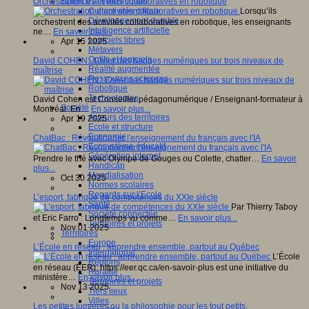
Sciences et techniques
Orchestration d’activités collaboratives en robotique
Culture scientifique
Lorsqu’ils
Développement durable
orchestrent des activités collaboratives en robotique, les enseignants
Intelligence artificielle
ne…
En savoir plus...
Logiciels libres
Apr 15 2025
Métavers
Outils et logiciels
David COHEN : Créer des badges numériques sur trois niveaux de
Réalité augmentée
maîtrise
Ressources sciences
Robotique
Technologies
David Cohen est Conseiller pédagonumérique / Enseignant-formateur à
Société
Montréal. En…
En savoir plus...
Acteurs des territoires
Apr 19 2025
Ecole et structure
Economie
ChatBac : Révolutionner l'enseignement du français avec l'IA
Ecosystème éducatif
Génération internet
Prendre le thé avec Olympe de Gouges ou Colette, chatter…
En savoir
Handicap
plus...
Mondialisation
Oct 30 2025
Normes scolaires
Regards sur l’Ecole
L’esport, fabrique de compétences du XXIe siècle
Santé
Par Thierry Taboy
Société connectée
et Eric Farro : Longtemps vu comme…
En savoir plus...
Territoires et projets
Nov 01 2025
Territoires
Europe
L’École en réseau : apprendre ensemble, partout au Québec
International
L’École
Régions
en réseau (ÉER), https://eer.qc.ca/en-savoir-plus est une initiative du
Ruralité
ministère…
En savoir plus...
Territoires et projets
Nov 13 2025
Tiers lieux
Villes
Les petites lumières ou la philosophie pour les tout petits.