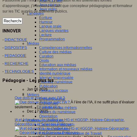
Passionné par l’informatique, l’innovation et les différentes formes
Jeux 4/12 ans
Jeux sérieux
d’apprentissage, j’interviens en tant que concepteur pédagogique et formateur
Jeux vidéo
sur les TIC auprès de différents publics.
Langages
Ecriture
Humour
Langue orale
INNOVER
Langues vivantes
Lecture
Programmation
-
DIDACTIQUE
Médias
-
DISPOSITIFS
Compétences informationnelles
Culture des médias
-
PEDAGOGIE
Curation
Droits
-
RECHERCHE
Education aux médias
Information et nouveaux médias
-
TECHNOLOGIES
Identité numérique
Internet responsable
Pédagogie - Les plus lus
Littératie numérique
Publication
Jan 06 2026
Réseaux sociaux
Métiers
Que dois-je évaluer avec l'IA ?
Entrepreneuriat
À l’ère de l’IA, il ne suffit plus d’évaluer
Entreprises
seulement…
En savoir plus...
Evolutions des métiers
Dec 17 2025
Métiers du numérique
Orientation
IA et éducation : le chatbot en HG et HGGSP- Histoire-Géographie,
Pratiques numériques
Géopolitique et Sciences Politiques-
Cartes heuristiques
Classes inversées
Environnement Numérique de Travail