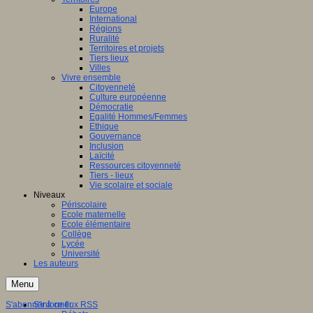
Europe
International
Régions
Ruralité
Territoires et projets
Tiers lieux
Villes
Vivre ensemble
Citoyenneté
Culture européenne
Démocratie
Egalité Hommes/Femmes
Ethique
Gouvernance
Inclusion
Laïcité
Ressources citoyenneté
Tiers - lieux
Vie scolaire et sociale
Niveaux
Périscolaire
Ecole maternelle
Ecole élémentaire
Collège
Lycée
Université
Les auteurs
Menu
S'abonner à ce flux RSS
S'informer