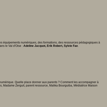
s, des équipements numériques, des formations, des ressources pédagogiques à
ns le Val d'Oise :
Adeline Jacquot, Erik Robert, Sylvie Fae
.
 du numérique. Quelle place donner aux parents ? Comment les accompagner à
e)s, Madame Zerguit, parent ressource, Malika Bourguiba, Médiatrice Maison