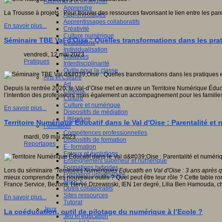
Apprendre et enseigner
Apprendre
La Trousse à projets : Pour trouver des ressources favorisant le lien entre les pare
Apprentissages
Apprentissages collaboratifs
En savoir plus...
Créativité
Culture numérique
Séminaire TBE Val d'Oise : Quelles transformations dans les p
Evaluations
Individualisation
vendredi, 12 mai 2023
Initiatives
Pratiques
Interdisciplinarité
Outils pour la classe
Arts et Culture
Art
Depuis la rentrée 2020, le Val-d’Oise met en œuvre un Territoire Numérique Éduc
Cinéma
l’intention des professeurs mais également un accompagnement pour les familles. 
Culture
Culture et numérique
En savoir plus...
Dispositifs de médiation
Littérature
Territoire Numérique Éducatif dans le Val d'Oise : Parentalité et
Formation
Compétences professionnelles
mardi, 09 mai 2023
Dispositifs de formation
Reportages
E- formation
Enjeux et évolutions
Enseignement supérieur et numérique
Formations hybrides
Lors du séminaire
"Territoires Numériques Educatifs en Val d'Oise : 3 ans après 
Formation universitaire
mieux comprendre ces nouveaux outils ? Quel peut être leur rôle ? Cette table r
Mooc’s
France Service, Bezons, Hervé Drzewinski, IEN 1er degré, Lilia Ben Hamouda, ch
Outils collaboratifs
Sites ressources
En savoir plus...
Tutorat
Jeux
La coéducation, outil de pilotage du numérique à l’Ecole ?
Jeu et éducation