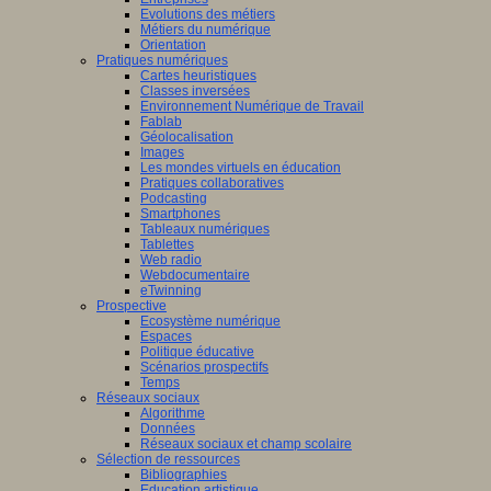
Evolutions des métiers
Métiers du numérique
Orientation
Pratiques numériques
Cartes heuristiques
Classes inversées
Environnement Numérique de Travail
Fablab
Géolocalisation
Images
Les mondes virtuels en éducation
Pratiques collaboratives
Podcasting
Smartphones
Tableaux numériques
Tablettes
Web radio
Webdocumentaire
eTwinning
Prospective
Ecosystème numérique
Espaces
Politique éducative
Scénarios prospectifs
Temps
Réseaux sociaux
Algorithme
Données
Réseaux sociaux et champ scolaire
Sélection de ressources
Bibliographies
Education artistique