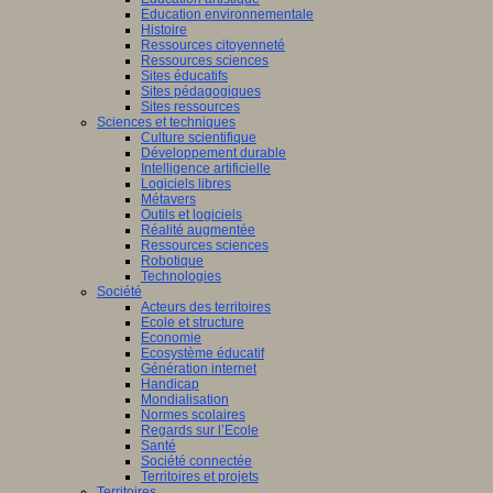
Education environnementale
Histoire
Ressources citoyenneté
Ressources sciences
Sites éducatifs
Sites pédagogiques
Sites ressources
Sciences et techniques
Culture scientifique
Développement durable
Intelligence artificielle
Logiciels libres
Métavers
Outils et logiciels
Réalité augmentée
Ressources sciences
Robotique
Technologies
Société
Acteurs des territoires
Ecole et structure
Economie
Ecosystème éducatif
Génération internet
Handicap
Mondialisation
Normes scolaires
Regards sur l’Ecole
Santé
Société connectée
Territoires et projets
Territoires