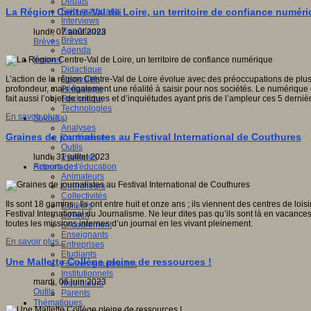
Débats
Faits marquants
La Région Centre-Val de Loire, un territoire de confiance numér
Interviews
Reportages
lundi, 07 août 2023
Brèves
Brèves
Agenda
Innover
Didactique
Dispositifs
L’action de la région Centre-Val de Loire évolue avec des préoccupations de plus 
Pédagogie
profondeur, mais également une réalité à saisir pour nos sociétés. Le numérique 
Recherche
fait aussi l’objet de critiques et d’inquiétudes ayant pris de l’ampleur ces 5 dern
Technologies
En savoir plus...
Savoir(s)
Analyses
Graines de journalistes au Festival International de Couthures
Conférences
Outils
Pratiques
lundi, 31 juillet 2023
Acteurs de l'éducation
Reportages
Animateurs
Chercheurs
Collectivités
Ils sont 18 gamins ; Ils ont entre huit et onze ans ; ils viennent des centres de lo
Editeurs
Festival International du Journalisme. Ne leur dites pas qu’ils sont là en vacances
EdTech
toutes les missions internes d’un journal en les vivant pleinement.
Encadrement
Enseignants
En savoir plus...
Entreprises
Etudiants
Une Mallette Collège pleine de ressources !
Filières industrielles
Institutionnels
mardi, 06 juin 2023
Médiateurs
Outils
Parents
Thématiques