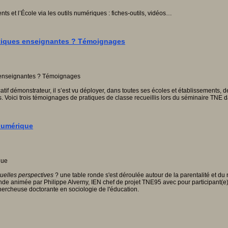
nts et l’École via les outils numériques : fiches-outils, vidéos…
ratiques enseignantes ? Témoignages
atif démonstrateur, il s’est vu déployer, dans toutes ses écoles et établissement
Voici trois témoignages de pratiques de classe recueillis lors du séminaire TNE da
 numérique
quelles perspectives
? une table ronde s'est déroulée autour de la parentalité et
onde animée par Philippe Alverny, IEN chef de projet TNE95 avec pour participant(
ercheuse doctorante en sociologie de l'éducation.