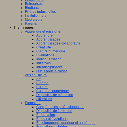
Entreprises
Etudiants
Filières industrielles
Institutionnels
Médiateurs
Parents
Thématiques
Apprendre et enseigner
Apprendre
Apprentissages
Apprentissages collaboratifs
Créativité
Culture numérique
Evaluations
Individualisation
Initiatives
Interdisciplinarité
Outils pour la classe
Arts et Culture
Art
Cinéma
Culture
Culture et numérique
Dispositifs de médiation
Littérature
Formation
Compétences professionnelles
Dispositifs de formation
E- formation
Enjeux et évolutions
Enseignement supérieur et numérique
Formations hybrides