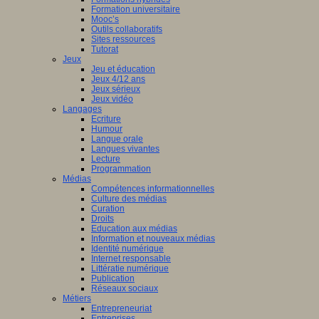
Formation universitaire
Mooc’s
Outils collaboratifs
Sites ressources
Tutorat
Jeux
Jeu et éducation
Jeux 4/12 ans
Jeux sérieux
Jeux vidéo
Langages
Ecriture
Humour
Langue orale
Langues vivantes
Lecture
Programmation
Médias
Compétences informationnelles
Culture des médias
Curation
Droits
Education aux médias
Information et nouveaux médias
Identité numérique
Internet responsable
Littératie numérique
Publication
Réseaux sociaux
Métiers
Entrepreneuriat
Entreprises