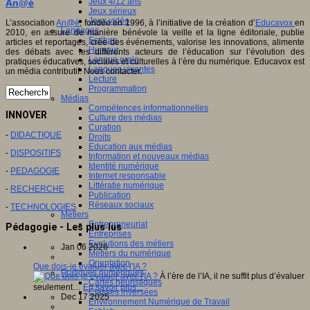
Jeux 4/12 ans
An@é
Jeux sérieux
Jeux vidéo
L’association
An@é
, fondée en 1996, à l’initiative de la création d’
Educavox
en
Langages
2010, en assure de manière bénévole la veille et la ligne éditoriale, publie
Ecriture
articles et reportages, crée des événements, valorise les innovations, alimente
Humour
des débats avec les différents acteurs de l’éducation sur l’évolution des
Langue orale
pratiques éducatives, sociales et culturelles à l’ère du numérique. Educavox est
Langues vivantes
un média contributif. Nous contacter.
Lecture
Programmation
Médias
Compétences informationnelles
INNOVER
Culture des médias
Curation
-
DIDACTIQUE
Droits
Education aux médias
-
DISPOSITIFS
Information et nouveaux médias
Identité numérique
-
PEDAGOGIE
Internet responsable
Littératie numérique
-
RECHERCHE
Publication
Réseaux sociaux
-
TECHNOLOGIES
Métiers
Entrepreneuriat
Pédagogie - Les plus lus
Entreprises
Evolutions des métiers
Jan 06 2026
Métiers du numérique
Orientation
Que dois-je évaluer avec l'IA ?
Pratiques numériques
À l’ère de l’IA, il ne suffit plus d’évaluer
Cartes heuristiques
seulement…
En savoir plus...
Classes inversées
Dec 17 2025
Environnement Numérique de Travail