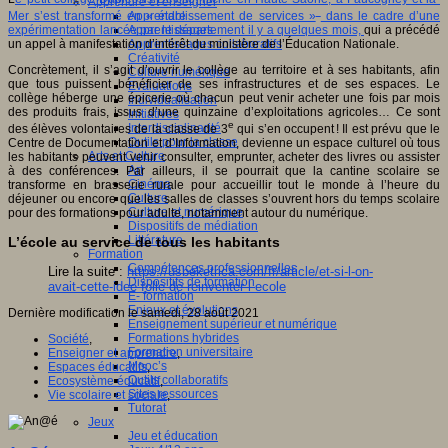
Apprendre et enseigner
Mer s’est transformé en « établissement de services »
dans le cadre d’une
Apprendre
expérimentation lancée par le département il y a quelques mois,
qui a précédé
Apprentissages
un appel à manifestation d’intérêt du ministère de l’Éducation Nationale.
Apprentissages collaboratifs
Créativité
Concrètement, il s’agit d’ouvrir le collège au territoire et à ses habitants, afin
Culture numérique
que tous puissent bénéficier de ses infrastructures et de ses espaces. Le
Evaluations
collège héberge une épicerie où chacun peut venir acheter une fois par mois
Individualisation
des produits frais, issus d’une quinzaine d’exploitations agricoles… Ce sont
Initiatives
e
Interdisciplinarité
des élèves volontaires de la classe de 3
qui s’en occupent ! Il est prévu que le
Outils pour la classe
Centre de Documentation et d’Information, devienne un espace culturel où tous
Arts et Culture
les habitants peuvent venir consulter, emprunter, acheter des livres ou assister
Art
à des conférences. Par ailleurs, il se pourrait que la cantine scolaire se
Cinéma
transforme en brasserie rurale pour accueillir tout le monde à l’heure du
Culture
déjeuner ou encore que les salles de classes s’ouvrent hors du temps scolaire
Culture et numérique
pour des formations pour adulte, notamment autour du numérique.
Dispositifs de médiation
Littérature
L’école au service de tous les habitants
Formation
Compétences professionnelles
Lire la suite :
https://usbeketrica.com/fr/article/et-si-l-on-
Dispositifs de formation
avait-cette-idee-folle-de-reinventer-l-ecole
E- formation
Enjeux et évolutions
Dernière modification le samedi, 28 août 2021
Enseignement supérieur et numérique
Formations hybrides
Société
,
Formation universitaire
Enseigner et apprendre
,
Mooc’s
Espaces éducatifs
,
Outils collaboratifs
Ecosystème éducatif
,
Sites ressources
Vie scolaire et sociale
,
Tutorat
Jeux
Jeu et éducation