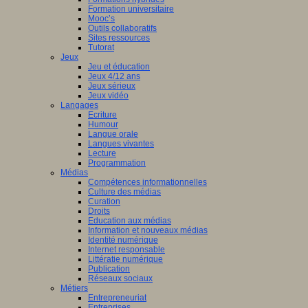
Formation universitaire
Mooc’s
Outils collaboratifs
Sites ressources
Tutorat
Jeux
Jeu et éducation
Jeux 4/12 ans
Jeux sérieux
Jeux vidéo
Langages
Ecriture
Humour
Langue orale
Langues vivantes
Lecture
Programmation
Médias
Compétences informationnelles
Culture des médias
Curation
Droits
Education aux médias
Information et nouveaux médias
Identité numérique
Internet responsable
Littératie numérique
Publication
Réseaux sociaux
Métiers
Entrepreneuriat
Entreprises