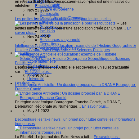
Vivre ensemble
en réseau (ÉER), https://eer.qc.ca/en-savoir-plus est une initiative du
Citoyenneté
ministère…
En savoir plus...
Culture européenne
Nov 13 2025
Démocratie
Egalité Hommes/Femmes
Les petites lumières ou la philosophie pour les tout petits.
Ethique
« Les
Gouvernance
petites lumières »est le nom d’une association créée par Chiara…
En
Inclusion
savoir plus...
Laïcité
Nov 24 2025
Ressources citoyenneté
Tiers - lieux
Intelligence Artificielle et éducation : exemple de l'Histoire Géographie &
Vie scolaire et sociale
Histoire Géographie Géopolitique et Sciences Politiques
Niveaux
Périscolaire
Ecole maternelle
Ecole élémentaire
Depuis peu, l’Intelligence Artificielle est devenue un sujet d’actualité
Collège
sur…
En savoir plus...
Lycée
Feb 05 2024
Université
Les auteurs
L'Intelligence Artificielle : Un dossier proposé par la DRANE Bourgogne-
Franche-Comté
En région académique Bourgogne-Franche-Comté, la DRANE,
Délégation Régionale au Numérique…
En savoir plus...
May 31 2023
Déconstruire les fake news : un projet pour lutter contre les informations
trompeuses
La Fibre64 : Le journal des Fake News a fait…
En savoir plus...