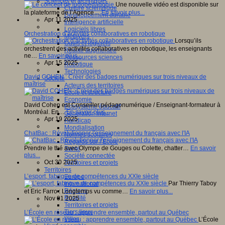
Sciences et techniques
Une nouvelle vidéo est disponible sur
Culture scientifique
la plateforme de l’Agence…
En savoir plus...
Développement durable
Apr 11 2025
Intelligence artificielle
Logiciels libres
Orchestration d’activités collaboratives en robotique
Métavers
Lorsqu’ils
Outils et logiciels
orchestrent des activités collaboratives en robotique, les enseignants
Réalité augmentée
ne…
En savoir plus...
Ressources sciences
Apr 15 2025
Robotique
Technologies
David COHEN : Créer des badges numériques sur trois niveaux de
Société
maîtrise
Acteurs des territoires
Ecole et structure
Economie
David Cohen est Conseiller pédagonumérique / Enseignant-formateur à
Ecosystème éducatif
Montréal. En…
En savoir plus...
Génération internet
Apr 19 2025
Handicap
Mondialisation
ChatBac : Révolutionner l'enseignement du français avec l'IA
Normes scolaires
Regards sur l’Ecole
Prendre le thé avec Olympe de Gouges ou Colette, chatter…
En savoir
Santé
plus...
Société connectée
Oct 30 2025
Territoires et projets
Territoires
L’esport, fabrique de compétences du XXIe siècle
Europe
Par Thierry Taboy
International
Régions
et Eric Farro : Longtemps vu comme…
En savoir plus...
Ruralité
Nov 01 2025
Territoires et projets
Tiers lieux
L’École en réseau : apprendre ensemble, partout au Québec
Villes
L’École