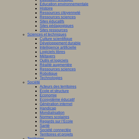
Education environnementale
Histoire
Ressources citoyenneté
Ressources sciences
Sites éducatifs
Sites pédagogiques
Sites ressources
Sciences et techniques
Culture scientifique
Développement durable
Intelligence artificielle
Logiciels libres
Métavers
Outils et logiciels
Réalité augmentée
Ressources sciences
Robotique
Technologies
Société
Acteurs des territoires
Ecole et structure
Economie
Ecosystème éducatif
Génération internet
Handicap
Mondialisation
Normes scolaires
Regards sur l’Ecole
Santé
Société connectée
Territoires et projets
Territoires