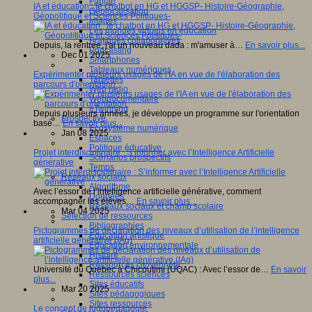
Fablab
IA et éducation : le chatbot en HG et HGGSP- Histoire-Géographie,
Géolocalisation
Géopolitique et Sciences Politiques-
Images
Les mondes virtuels en éducation
Pratiques collaboratives
Depuis, la rentrée, j'ai un nouveau dada : m'amuser à…
En savoir plus...
Podcasting
Dec 01 2025
Smartphones
Tableaux numériques
Expérimenter plusieurs usages de l'IA en vue de l'élaboration des
Tablettes
parcours d'orientation.
Web radio
Webdocumentaire
eTwinning
Depuis plusieurs années, je développe un programme sur l'orientation
Prospective
basé…
En savoir plus...
Ecosystème numérique
Jan 08 2025
Espaces
Politique éducative
Projet interdisciplinaire : S’informer avec l’Intelligence Artificielle
Scénarios prospectifs
générative
Temps
Réseaux sociaux
Algorithme
Avec l’essor de l’intelligence artificielle générative, comment
Données
accompagner les élèves…
En savoir plus...
Réseaux sociaux et champ scolaire
Mar 04 2025
Sélection de ressources
Bibliographies
Pictogrammes de déclaration des niveaux d’utilisation de l’intelligence
Education artistique
artificielle générative (IAg)
Education environnementale
Histoire
Ressources citoyenneté
Université du Québec à Chicoutimi (UQAC) : Avec l’essor de…
En savoir
Ressources sciences
plus...
Sites éducatifs
Mar 20 2025
Sites pédagogiques
Sites ressources
Le concept de ludopédagogie