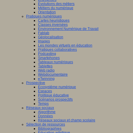
Evolutions des métiers
Métiers du numérique
Orientation
Pratiques numériques
Cartes heuristiques
Classes inversées
Environnement Numérique de Travail
Fablab
Géolocalisation
Images
Les mondes virtuels en éducation
Pratiques collaboratives
Podcasting
Smartphones
Tableaux numériques
Tablettes
Web radio
Webdocumentaire
eTwinning
Prospective
Ecosystème numérique
Espaces
Politique éducative
Scénarios prospectifs
Temps
Réseaux sociaux
Algorithme
Données
Réseaux sociaux et champ scolaire
Sélection de ressources
Bibliographies
Education artistique