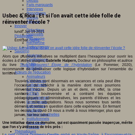
Débats
Faits marquants
Interviews
Reportages
Usbec & Rica : Et si l’on avait cette idée folle de
Brèves
réinventer l’école ?
Agenda
Innover
Didactique
lundi, Juil 19 2021
Dispositifs
Pédagogie
Pédagogie
Écrit par
An@é
Recherche
Technologies
Savoir(s)
Analyses
Alors que plusieurs initiatives se multiplient dans l’hexagone pour ouvrir les
Conférences
écoles à d’autres usages,
Gabrielle Halpern,
Docteur en philosophie et autrice
Outils
du livre
Tous centaures ! Éloge de l’hybridation
(Le Pommier, 2020),
Pratiques
recommande de généraliser cette logique d’hybridation sur l’ensemble du
Acteurs de l'éducation
territoire.
Animateurs
Chercheurs
Tous les élèves sont désormais en vacances et cela peut être
Collectivités
l’occasion de réfléchir à la manière dont nous pourrions
Editeurs
réinventer l’école. Depuis un an et demi, en effet, la crise
EdTech
sanitaire l’a bouleversée et a contraint les équipes
Encadrement
pédagogiques et administratives, les parents d’élèves et les
Enseignants
élèves à mille adaptations. Nous nous sommes tous sentis
Entreprises
démunis et remis en question dans cette expérience. En fermant
Etudiants
les écoles, la covid-19 nous a invité à nous interroger, plus que
Filières industrielles
jamais, sur leur sens.
Institutionnels
Une initiative dans ce domaine, qui est quasiment passée inaperçue, mérite
Médiateurs
que l’on s’y intéresse de très près :
Parents
Thématiques
L
e petit collège Duplessis-Deville, niché en Haute-Saône, à Faucogney-et-la-