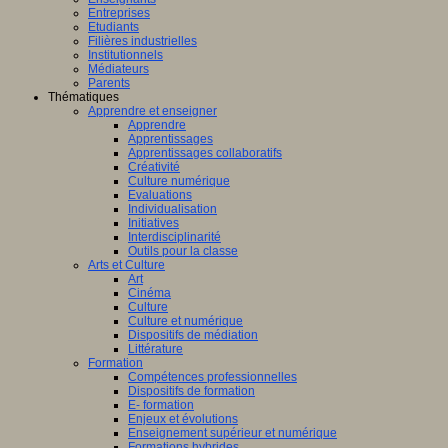
Entreprises
Etudiants
Filières industrielles
Institutionnels
Médiateurs
Parents
Thématiques
Apprendre et enseigner
Apprendre
Apprentissages
Apprentissages collaboratifs
Créativité
Culture numérique
Evaluations
Individualisation
Initiatives
Interdisciplinarité
Outils pour la classe
Arts et Culture
Art
Cinéma
Culture
Culture et numérique
Dispositifs de médiation
Littérature
Formation
Compétences professionnelles
Dispositifs de formation
E- formation
Enjeux et évolutions
Enseignement supérieur et numérique
Formations hybrides