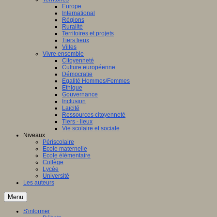
Europe
International
Régions
Ruralité
Territoires et projets
Tiers lieux
Villes
Vivre ensemble
Citoyenneté
Culture européenne
Démocratie
Egalité Hommes/Femmes
Ethique
Gouvernance
Inclusion
Laïcité
Ressources citoyenneté
Tiers - lieux
Vie scolaire et sociale
Niveaux
Périscolaire
Ecole maternelle
Ecole élémentaire
Collège
Lycée
Université
Les auteurs
Menu
S'informer