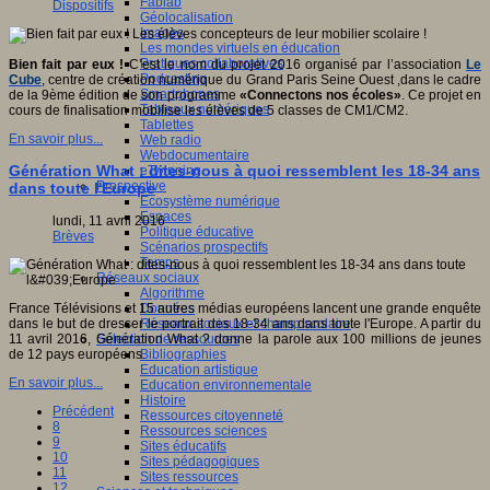
Fablab
Dispositifs
Géolocalisation
Images
Les mondes virtuels en éducation
Pratiques collaboratives
Bien fait par eux !
C’est le nom du projet 2016 organisé par l’association
Le
Podcasting
Cube
, centre de création numérique du Grand Paris Seine Ouest ,dans le cadre
Smartphones
de la 9ème édition de son programme
«Connectons nos écoles»
. Ce projet en
Tableaux numériques
cours de finalisation mobilise les élèves de 5 classes de CM1/CM2.
Tablettes
En savoir plus...
Web radio
Webdocumentaire
Génération What : dites-nous à quoi ressemblent les 18-34 ans
eTwinning
Prospective
dans toute l'Europe
Ecosystème numérique
Espaces
lundi, 11 avril 2016
Politique éducative
Brèves
Scénarios prospectifs
Temps
Réseaux sociaux
Algorithme
France Télévisions et 15 autres médias européens lancent une grande enquête
Données
dans le but de dresser le portrait des 18-34 ans dans toute l'Europe. A partir du
Réseaux sociaux et champ scolaire
11 avril 2016, Génération What ? donne la parole aux 100 millions de jeunes
Sélection de ressources
de 12 pays européens.
Bibliographies
Education artistique
En savoir plus...
Education environnementale
Histoire
Précédent
Ressources citoyenneté
8
Ressources sciences
9
Sites éducatifs
10
Sites pédagogiques
11
Sites ressources
12