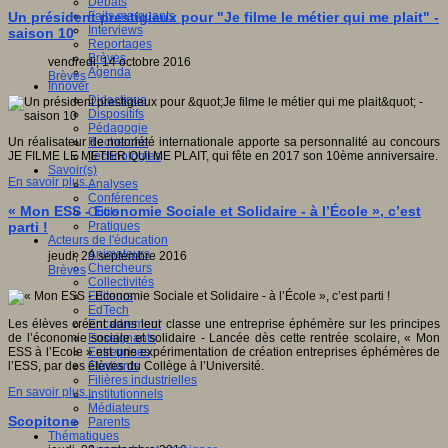
Débats
Faits marquants
Un président prestigieux pour "Je filme le métier qui me plait" -
Interviews
saison 10
Reportages
Brèves
vendredi, 14 octobre 2016
Agenda
Brèves
Innover
Didactique
Dispositifs
Pédagogie
Recherche
Un réalisateur de notoriété internationale apporte sa personnalité au concours
Technologies
JE FILME LE METIER QUI ME PLAIT, qui fête en 2017 son 10ème anniversaire.
Savoir(s)
En savoir plus...
Analyses
Conférences
« Mon ESS - Economie Sociale et Solidaire - à l’École », c’est
Outils
Pratiques
parti !
Acteurs de l'éducation
Animateurs
jeudi, 29 septembre 2016
Chercheurs
Brèves
Collectivités
Editeurs
EdTech
Encadrement
Les élèves créent dans leur classe une entreprise éphémère sur les principes
Enseignants
de l’économie sociale et solidaire - Lancée dès cette rentrée scolaire, « Mon
Entreprises
ESS à l’Ecole » est une expérimentation de création entreprises éphémères de
Etudiants
l’ESS, par des élèves du Collège à l’Université.
Filières industrielles
En savoir plus...
Institutionnels
Médiateurs
Scopitone
Parents
Thématiques