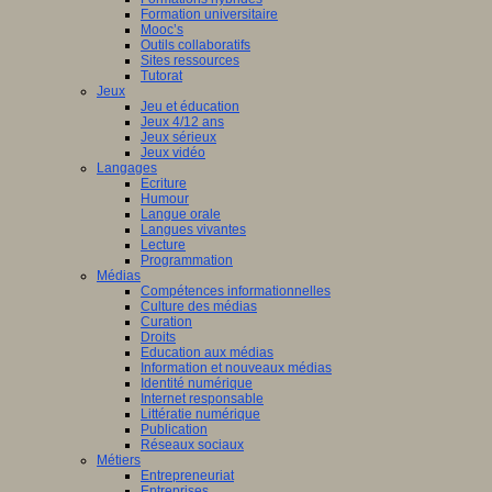
Formation universitaire
Mooc’s
Outils collaboratifs
Sites ressources
Tutorat
Jeux
Jeu et éducation
Jeux 4/12 ans
Jeux sérieux
Jeux vidéo
Langages
Ecriture
Humour
Langue orale
Langues vivantes
Lecture
Programmation
Médias
Compétences informationnelles
Culture des médias
Curation
Droits
Education aux médias
Information et nouveaux médias
Identité numérique
Internet responsable
Littératie numérique
Publication
Réseaux sociaux
Métiers
Entrepreneuriat
Entreprises