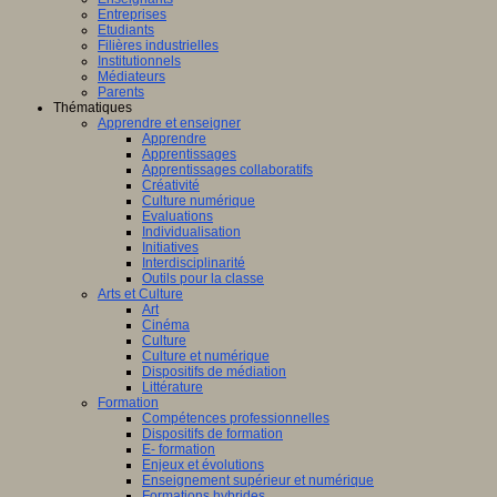
Entreprises
Etudiants
Filières industrielles
Institutionnels
Médiateurs
Parents
Thématiques
Apprendre et enseigner
Apprendre
Apprentissages
Apprentissages collaboratifs
Créativité
Culture numérique
Evaluations
Individualisation
Initiatives
Interdisciplinarité
Outils pour la classe
Arts et Culture
Art
Cinéma
Culture
Culture et numérique
Dispositifs de médiation
Littérature
Formation
Compétences professionnelles
Dispositifs de formation
E- formation
Enjeux et évolutions
Enseignement supérieur et numérique
Formations hybrides