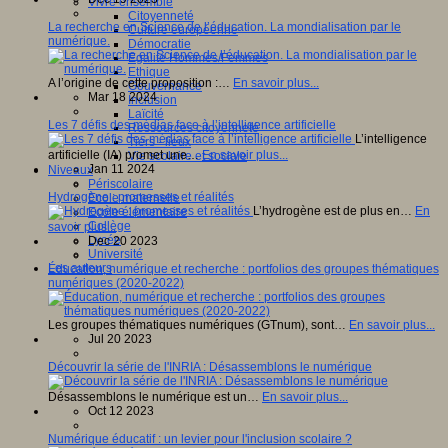
Vivre ensemble
Citoyenneté
La recherche en Science de l’éducation. La mondialisation par le
Culture européenne
numérique.
Démocratie
Egalité Hommes/Femmes
Ethique
A l’origine de cette proposition :…
En savoir plus...
Gouvernance
Mar 18 2024
Inclusion
Laïcité
Les 7 défis des médias face à l’intelligence artificielle
Ressources citoyenneté
L’intelligence
Tiers - lieux
artificielle (IA) promet une…
En savoir plus...
Vie scolaire et sociale
Jan 11 2024
Niveaux
Périscolaire
Hydrogène : promesses et réalités
Ecole maternelle
L’hydrogène est de plus en…
En
Ecole élémentaire
Collège
savoir plus...
Lycée
Dec 20 2023
Université
Les auteurs
Éducation, numérique et recherche : portfolios des groupes thématiques
numériques (2020-2022)
Les groupes thématiques numériques (GTnum), sont…
En savoir plus...
Jul 20 2023
Découvrir la série de l'INRIA : Désassemblons le numérique
Désassemblons le numérique est un…
En savoir plus...
Oct 12 2023
Numérique éducatif : un levier pour l'inclusion scolaire ?