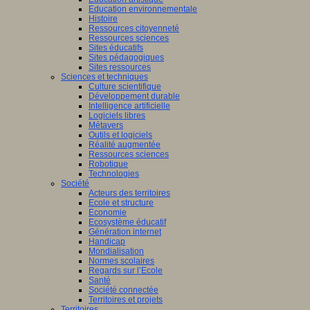
Education environnementale
Histoire
Ressources citoyenneté
Ressources sciences
Sites éducatifs
Sites pédagogiques
Sites ressources
Sciences et techniques
Culture scientifique
Développement durable
Intelligence artificielle
Logiciels libres
Métavers
Outils et logiciels
Réalité augmentée
Ressources sciences
Robotique
Technologies
Société
Acteurs des territoires
Ecole et structure
Economie
Ecosystème éducatif
Génération internet
Handicap
Mondialisation
Normes scolaires
Regards sur l’Ecole
Santé
Société connectée
Territoires et projets
Territoires