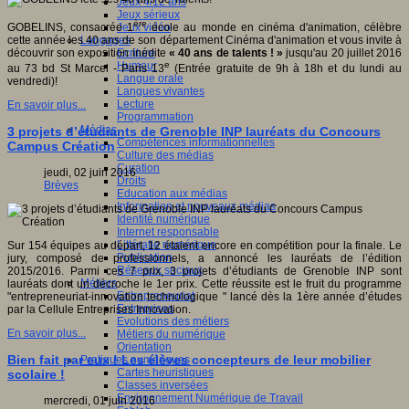
Jeux 4/12 ans
Jeux sérieux
ère
Jeux vidéo
GOBELINS, consacrée 1
école au monde en cinéma d'animation, célèbre
Langages
cette année les 40 ans de son département Cinéma d'animation et vous invite à
Ecriture
découvrir son exposition inédite
« 40 ans de talents ! »
jusqu'au 20 juillet 2016
Humour
e
au 73 bd St Marcel - Paris 13
(Entrée gratuite de 9h à 18h et du lundi au
Langue orale
vendredi)!
Langues vivantes
Lecture
En savoir plus...
Programmation
Médias
3 projets d’étudiants de Grenoble INP lauréats du Concours
Compétences informationnelles
Campus Création
Culture des médias
Curation
jeudi, 02 juin 2016
Droits
Brèves
Education aux médias
Information et nouveaux médias
Identité numérique
Internet responsable
Littératie numérique
Sur 154 équipes au départ, 12 étaient encore en compétition pour la finale. Le
Publication
jury, composé de professionnels, a annoncé les lauréats de l’édition
Réseaux sociaux
2015/2016. Parmi ces 7 prix, 3 projets d’étudiants de Grenoble INP sont
Métiers
lauréats dont un décroche le 1er prix. Cette réussite est le fruit du programme
Entrepreneuriat
"entrepreneuriat-innovation technologique " lancé dès la 1ère année d’études
Entreprises
par la Cellule Entreprises Innovation.
Evolutions des métiers
En savoir plus...
Métiers du numérique
Orientation
Bien fait par eux ! Les élèves concepteurs de leur mobilier
Pratiques numériques
Cartes heuristiques
scolaire !
Classes inversées
Environnement Numérique de Travail
mercredi, 01 juin 2016