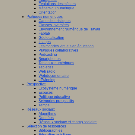
Evolutions des métiers
Métiers du numérique
Orientation
Pratiques numériques
Cartes heuristiques
Classes inversées
Environnement Numérique de Travail
Fablab
Géolocalisation
Images
Les mondes virtuels en éducation
Pratiques collaboratives
Podcasting
Smartphones
Tableaux numériques
Tablettes
Web radio
Webdocumentaire
eTwinning
Prospective
Ecosystème numérique
Espaces
Politique éducative
Scénarios prospectifs
Temps
Réseaux sociaux
Algorithme
Données
Réseaux sociaux et champ scolaire
Sélection de ressources
Bibliographies
Education artistique