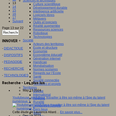
Sciences et techniques
13
Culture scientifique
14
Développement durable
15
Intelligence artificielle
16
Logiciels libres
17
Métavers
Suivant
Outils et logiciels
Réalité augmentée
Page 13 sur 22
Ressources sciences
Robotique
Technologies
Société
INNOVER
Acteurs des territoires
Ecole et structure
-
DIDACTIQUE
Economie
Ecosystème éducatif
-
DISPOSITIFS
Génération internet
-
PEDAGOGIE
Handicap
Mondialisation
-
RECHERCHE
Normes scolaires
Regards sur l’Ecole
-
TECHNOLOGIES
Santé
Société connectée
Recherche - Les plus lus
Territoires et projets
Territoires
May 13 2024
Europe
International
Youtubeuse, youtubeur, travailler à être soi-même à l'âge du talent
Régions
numérique ?
Ruralité
Territoires et projets
Tiers lieux
Cette étude de Laurence Allard…
En savoir plus...
Villes
Dec 19 2023