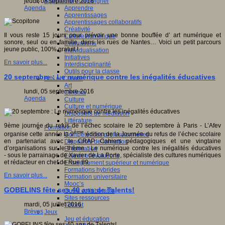
Apprendre et enseigner
jeudi, 08 septembre 2016
Apprendre
Agenda
Apprentissages
Apprentissages collaboratifs
Créativité
Il vous reste 15 jours pour prévoir une bonne bouffée d’ art numérique et
Culture numérique
sonore, seul ou en famille, dans les rues de Nantes… Voici un petit parcours
Evaluations
jeune public, 100% gratuit !
Individualisation
Initiatives
En savoir plus...
Interdisciplinarité
Outils pour la classe
20 septembre : Le numérique contre les inégalités éducatives
Arts et Culture
Art
lundi, 05 septembre 2016
Cinéma
Agenda
Culture
Culture et numérique
Dispositifs de médiation
Littérature
9ème journée du refus de l’échec scolaire le 20 septembre à Paris - L’Afev
Formation
ème
organise cette année la 9
édition de la Journée du refus de l’échec scolaire
Compétences professionnelles
en partenariat avec le CRAP Cahiers pédagogiques et une vingtaine
Dispositifs de formation
d’organisations sur le thème : Le numérique contre les inégalités éducatives
E- formation
- sous le parrainage de Xavier de La Porte, spécialiste des cultures numériques
Enjeux et évolutions
et rédacteur en chef de Rue 89.
Enseignement supérieur et numérique
Formations hybrides
En savoir plus...
Formation universitaire
Mooc’s
GOBELINS fête ses 40 ans de Talents!
Outils collaboratifs
Sites ressources
mardi, 05 juillet 2016
Tutorat
Brèves
Jeux
Jeu et éducation