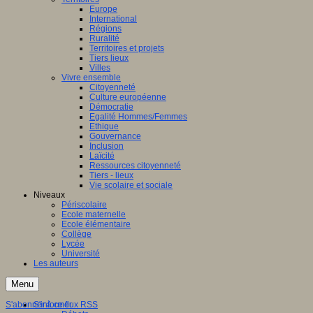
Europe
International
Régions
Ruralité
Territoires et projets
Tiers lieux
Villes
Vivre ensemble
Citoyenneté
Culture européenne
Démocratie
Egalité Hommes/Femmes
Ethique
Gouvernance
Inclusion
Laïcité
Ressources citoyenneté
Tiers - lieux
Vie scolaire et sociale
Niveaux
Périscolaire
Ecole maternelle
Ecole élémentaire
Collège
Lycée
Université
Les auteurs
Menu
S'abonner à ce flux RSS
S'informer