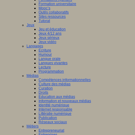
Formation universitaire
Mooc’s
Outils collaboratifs
Sites ressources
Tutorat
Jeux
Jeu et éducation
Jeux 4/12 ans
Jeux sérieux
Jeux vidéo
Langages
Ecriture
Humour
Langue orale
Langues vivantes
Lecture
Programmation
Médias
Compétences informationnelles
Culture des médias
Curation
Droits
Education aux médias
Information et nouveaux médias
Identité numérique
Internet responsable
Littératie numérique
Publication
Réseaux sociaux
Métiers
Entrepreneuriat
Entreprises