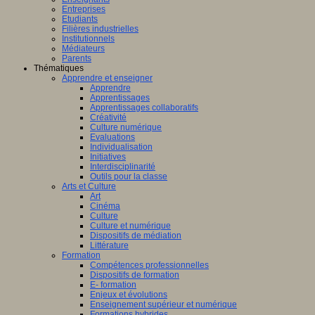
Entreprises
Etudiants
Filières industrielles
Institutionnels
Médiateurs
Parents
Thématiques
Apprendre et enseigner
Apprendre
Apprentissages
Apprentissages collaboratifs
Créativité
Culture numérique
Evaluations
Individualisation
Initiatives
Interdisciplinarité
Outils pour la classe
Arts et Culture
Art
Cinéma
Culture
Culture et numérique
Dispositifs de médiation
Littérature
Formation
Compétences professionnelles
Dispositifs de formation
E- formation
Enjeux et évolutions
Enseignement supérieur et numérique
Formations hybrides