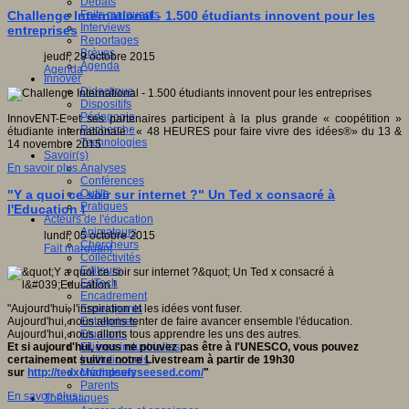
Débats
Faits marquants
Challenge International - 1.500 étudiants innovent pour les
Interviews
entreprises
Reportages
Brèves
jeudi, 29 octobre 2015
Agenda
Agenda
Innover
Didactique
Dispositifs
Pédagogie
InnovENT-E et ses partenaires participent à la plus grande « coopétition »
Recherche
étudiante internationale : « 48 HEURES pour faire vivre des idées®» du 13 &
Technologies
14 novembre 2015
Savoir(s)
Analyses
En savoir plus...
Conférences
Outils
"Y a quoi ce soir sur internet ?" Un Ted x consacré à
Pratiques
l'Education !
Acteurs de l'éducation
Animateurs
lundi, 05 octobre 2015
Chercheurs
Fait marquant
Collectivités
Editeurs
EdTech
Encadrement
Enseignants
"Aujourd'hui, l'inspiration et les idées vont fuser.
Entreprises
Aujourd'hui, nous allons tenter de faire avancer ensemble l'éducation.
Etudiants
Aujourd'hui, nous allons tous apprendre les uns des autres.
Filières industrielles
Et si aujourd'hui, vous ne pouvez pas être à l'UNESCO, vous pouvez
Institutionnels
certainement suivre notre Livestream à partir de 19h30
Médiateurs
sur
http://tedxchampselyseesed.com/
"
Parents
En savoir plus...
Thématiques