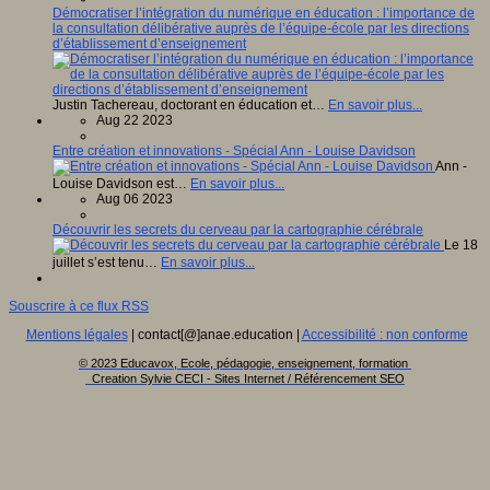
Démocratiser l’intégration du numérique en éducation : l’importance de
la consultation délibérative auprès de l’équipe-école par les directions
d’établissement d’enseignement
Justin Tachereau, doctorant en éducation et…
En savoir plus...
Aug 22 2023
Entre création et innovations - Spécial Ann - Louise Davidson
Ann -
Louise Davidson est…
En savoir plus...
Aug 06 2023
Découvrir les secrets du cerveau par la cartographie cérébrale
Le 18
juillet s’est tenu…
En savoir plus...
Souscrire à ce flux RSS
Mentions légales
| contact[@]anae.education |
Accessibilité : non conforme
© 2023 Educavox, Ecole, pédagogie, enseignement, formation
Creation Sylvie CECI - Sites Internet / Référencement SEO