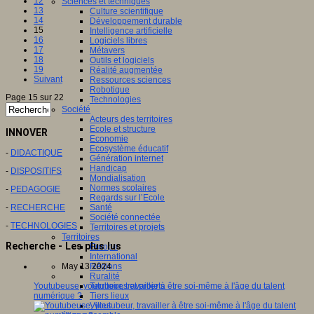
12
Sciences et techniques
13
Culture scientifique
14
Développement durable
15
Intelligence artificielle
16
Logiciels libres
17
Métavers
18
Outils et logiciels
19
Réalité augmentée
Suivant
Ressources sciences
Robotique
Page 15 sur 22
Technologies
Société
Acteurs des territoires
Ecole et structure
INNOVER
Economie
Ecosystème éducatif
-
DIDACTIQUE
Génération internet
Handicap
-
DISPOSITIFS
Mondialisation
Normes scolaires
-
PEDAGOGIE
Regards sur l’Ecole
-
RECHERCHE
Santé
Société connectée
-
TECHNOLOGIES
Territoires et projets
Territoires
Recherche - Les plus lus
Europe
International
May 13 2024
Régions
Ruralité
Youtubeuse, youtubeur, travailler à être soi-même à l'âge du talent
Territoires et projets
numérique ?
Tiers lieux
Villes