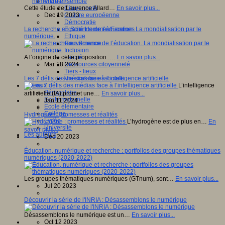
Vivre ensemble
Cette étude de Laurence Allard…
En savoir plus...
Citoyenneté
Dec 19 2023
Culture européenne
Démocratie
La recherche en Science de l’éducation. La mondialisation par le
Egalité Hommes/Femmes
numérique.
Ethique
Gouvernance
Inclusion
A l’origine de cette proposition :…
En savoir plus...
Laïcité
Mar 18 2024
Ressources citoyenneté
Tiers - lieux
Les 7 défis des médias face à l’intelligence artificielle
Vie scolaire et sociale
L’intelligence
Niveaux
Périscolaire
artificielle (IA) promet une…
En savoir plus...
Ecole maternelle
Jan 11 2024
Ecole élémentaire
Collège
Hydrogène : promesses et réalités
Lycée
L’hydrogène est de plus en…
En
Université
savoir plus...
Les auteurs
Dec 20 2023
Éducation, numérique et recherche : portfolios des groupes thématiques
numériques (2020-2022)
Les groupes thématiques numériques (GTnum), sont…
En savoir plus...
Jul 20 2023
Découvrir la série de l'INRIA : Désassemblons le numérique
Désassemblons le numérique est un…
En savoir plus...
Oct 12 2023