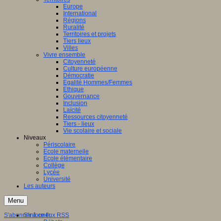
Europe
International
Régions
Ruralité
Territoires et projets
Tiers lieux
Villes
Vivre ensemble
Citoyenneté
Culture européenne
Démocratie
Egalité Hommes/Femmes
Ethique
Gouvernance
Inclusion
Laïcité
Ressources citoyenneté
Tiers - lieux
Vie scolaire et sociale
Niveaux
Périscolaire
Ecole maternelle
Ecole élémentaire
Collège
Lycée
Université
Les auteurs
Menu
S'abonner à ce flux RSS
S'informer