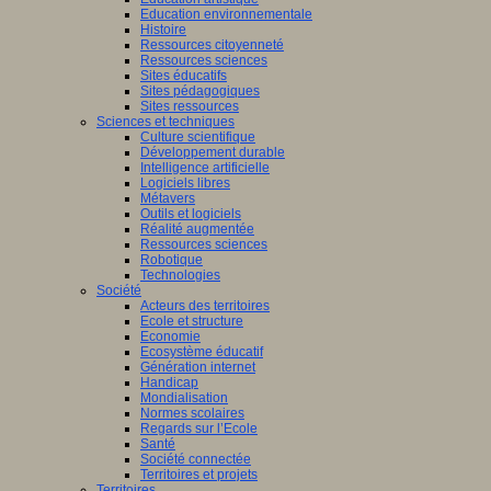
Education environnementale
Histoire
Ressources citoyenneté
Ressources sciences
Sites éducatifs
Sites pédagogiques
Sites ressources
Sciences et techniques
Culture scientifique
Développement durable
Intelligence artificielle
Logiciels libres
Métavers
Outils et logiciels
Réalité augmentée
Ressources sciences
Robotique
Technologies
Société
Acteurs des territoires
Ecole et structure
Economie
Ecosystème éducatif
Génération internet
Handicap
Mondialisation
Normes scolaires
Regards sur l’Ecole
Santé
Société connectée
Territoires et projets
Territoires