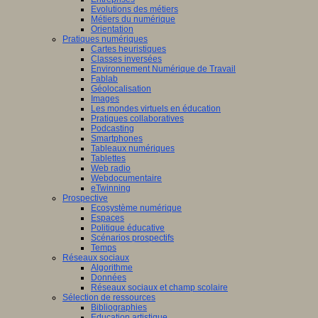
Evolutions des métiers
Métiers du numérique
Orientation
Pratiques numériques
Cartes heuristiques
Classes inversées
Environnement Numérique de Travail
Fablab
Géolocalisation
Images
Les mondes virtuels en éducation
Pratiques collaboratives
Podcasting
Smartphones
Tableaux numériques
Tablettes
Web radio
Webdocumentaire
eTwinning
Prospective
Ecosystème numérique
Espaces
Politique éducative
Scénarios prospectifs
Temps
Réseaux sociaux
Algorithme
Données
Réseaux sociaux et champ scolaire
Sélection de ressources
Bibliographies
Education artistique