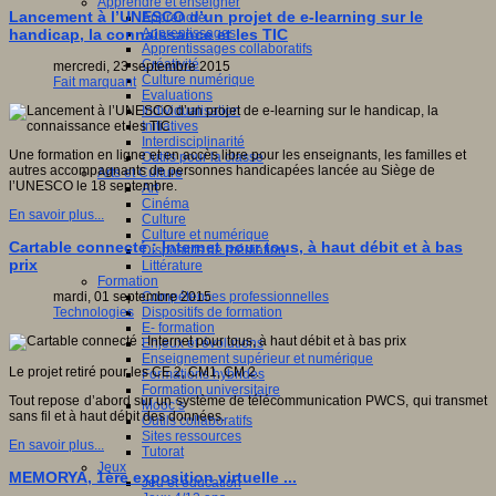
Apprendre et enseigner
Lancement à l’UNESCO d’un projet de e-learning sur le
Apprendre
Apprentissages
handicap, la connaissance et les TIC
Apprentissages collaboratifs
Créativité
mercredi, 23 septembre 2015
Culture numérique
Fait marquant
Evaluations
Individualisation
Initiatives
Interdisciplinarité
Une formation en ligne et en accès libre pour les enseignants, les familles et
Outils pour la classe
autres accompagnants de personnes handicapées lancée au Siège de
Arts et Culture
l’UNESCO le 18 septembre.
Art
Cinéma
En savoir plus...
Culture
Culture et numérique
Cartable connecté : Internet pour tous, à haut débit et à bas
Dispositifs de médiation
prix
Littérature
Formation
Compétences professionnelles
mardi, 01 septembre 2015
Dispositifs de formation
Technologies
E- formation
Enjeux et évolutions
Enseignement supérieur et numérique
Le projet retiré pour les CE 2, CM1, CM 2.
Formations hybrides
Formation universitaire
Tout repose d’abord sur un système de télécommunication PWCS, qui transmet
Mooc’s
sans fil et à haut débit des données.
Outils collaboratifs
Sites ressources
En savoir plus...
Tutorat
Jeux
MEMORYA, 1ère exposition virtuelle ...
Jeu et éducation