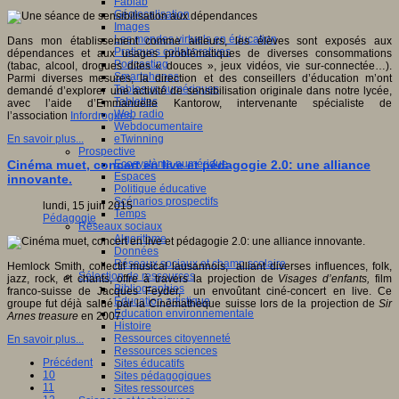
Fablab
Géolocalisation
Images
Les mondes virtuels en éducation
Dans mon établissement comme ailleurs, les élèves sont exposés aux
Pratiques collaboratives
dépendances et aux usages problématiques de diverses consommations
Podcasting
(tabac, alcool, drogues dites « douces », jeux vidéos, vie sur-connectée…).
Smartphones
Parmi diverses mesures, la direction et des conseillers d’éducation m’ont
Tableaux numériques
demandé d’explorer une activité de sensibilisation originale dans notre lycée,
Tablettes
avec l’aide d’Emmanuelle Kantorow, intervenante spécialiste de
Web radio
l’association
Infordrogues
.
Webdocumentaire
eTwinning
En savoir plus...
Prospective
Ecosystème numérique
Cinéma muet, concert en live et pédagogie 2.0: une alliance
Espaces
innovante.
Politique éducative
Scénarios prospectifs
lundi, 15 juin 2015
Temps
Pédagogie
Réseaux sociaux
Algorithme
Données
Réseaux sociaux et champ scolaire
Hemlock Smith, collectif musical lausannois, alliant diverses influences, folk,
Sélection de ressources
jazz, rock, et chants, offre à travers la projection de
Visages d’enfants,
film
Bibliographies
franco-suisse de Jacques Feyder, un envoûtant ciné-concert en live. Ce
Education artistique
groupe fut déjà salué par la Cinémathèque suisse lors de la projection de
Sir
Education environnementale
Arnes treasure
en 2007.
Histoire
Ressources citoyenneté
En savoir plus...
Ressources sciences
Précédent
Sites éducatifs
10
Sites pédagogiques
11
Sites ressources