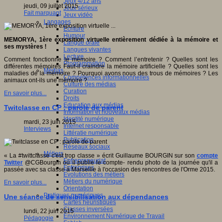
Jeux 4/12 ans
jeudi, 09 juillet 2015
Jeux sérieux
Fait marquant
Jeux vidéo
Langages
Ecriture
Humour
MEMORYA, 1
ère exposition virtuelle enti
èrement d
édi
ée
à la m
émoire et
Langue orale
ses myst
ères !
Langues vivantes
Lecture
Comment fonctionne le mémoire ? Comment l’entretenir ? Quelles sont les
Programmation
différentes mémoires Faut-il craindre la mémoire artificielle ? Quelles sont les
Médias
maladies de la mémoire ? Pourquoi avons nous des trous de mémoires ? Les
Compétences informationnelles
animaux ont-ils une mémoire ?
Culture des médias
Curation
En savoir plus...
Droits
Education aux médias
Twitclasse en CP : parole de parent
Information et nouveaux médias
Identité numérique
mardi, 23 juin 2015
Internet responsable
Interviews
Littératie numérique
Publication
Réseaux sociaux
Métiers
« La #twittclasse c'est trop classe » écrit Guillaume BOURGIN sur son
compte
Entrepreneuriat
Twitter
@CGBourgin où il publie le compte- rendu photo de la journée qu'il a
Entreprises
passée avec sa classe à Marseille à l'occasion des rencontres de l'Orme 2015.
Evolutions des métiers
Métiers du numérique
En savoir plus...
Orientation
Pratiques numériques
Une séance de sensibilisation aux dépendances
Cartes heuristiques
Classes inversées
lundi, 22 juin 2015
Environnement Numérique de Travail
Pédagogie