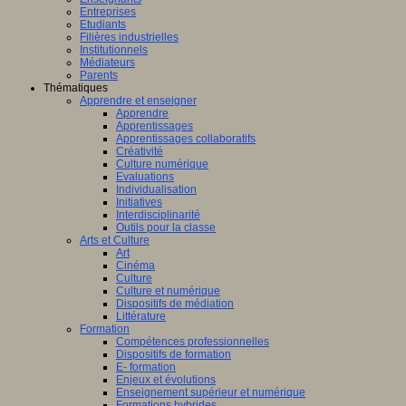
Entreprises
Etudiants
Filières industrielles
Institutionnels
Médiateurs
Parents
Thématiques
Apprendre et enseigner
Apprendre
Apprentissages
Apprentissages collaboratifs
Créativité
Culture numérique
Evaluations
Individualisation
Initiatives
Interdisciplinarité
Outils pour la classe
Arts et Culture
Art
Cinéma
Culture
Culture et numérique
Dispositifs de médiation
Littérature
Formation
Compétences professionnelles
Dispositifs de formation
E- formation
Enjeux et évolutions
Enseignement supérieur et numérique
Formations hybrides