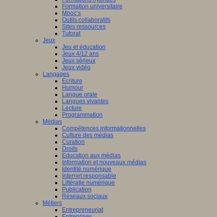
Formation universitaire
Mooc’s
Outils collaboratifs
Sites ressources
Tutorat
Jeux
Jeu et éducation
Jeux 4/12 ans
Jeux sérieux
Jeux vidéo
Langages
Ecriture
Humour
Langue orale
Langues vivantes
Lecture
Programmation
Médias
Compétences informationnelles
Culture des médias
Curation
Droits
Education aux médias
Information et nouveaux médias
Identité numérique
Internet responsable
Littératie numérique
Publication
Réseaux sociaux
Métiers
Entrepreneuriat
Entreprises