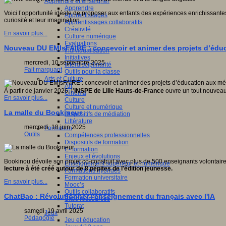
Apprendre et enseigner
Apprendre
Voici l’opportunité idéale de proposer aux enfants des expériences enrichissantes a
Apprentissages
curiosité et leur imagination.
Apprentissages collaboratifs
Créativité
En savoir plus...
Culture numérique
Evaluations
Nouveau DU EMIsFAIRE : concevoir et animer des projets d’éduca
Individualisation
Initiatives
mercredi, 10 septembre 2025
Interdisciplinarité
Fait marquant
Outils pour la classe
Arts et Culture
Art
À partir de janvier 2026, l’
INSPE de Lille Hauts-de-France
ouvre un tout nouveau 
Cinéma
En savoir plus...
Culture
Culture et numérique
La malle du Bookineur
Dispositifs de médiation
Littérature
mercredi, 18 juin 2025
Formation
Outils
Compétences professionnelles
Dispositifs de formation
E- formation
Enjeux et évolutions
Bookinou dévoile son projet co-construit avec plus de 500 enseignants volontair
Enseignement supérieur et numérique
lecture à été créé autour de 8 pépites de l'édition jeunesse.
Formations hybrides
Formation universitaire
En savoir plus...
Mooc’s
Outils collaboratifs
ChatBac : Révolutionner l'enseignement du français avec l'IA
Sites ressources
Tutorat
samedi, 19 avril 2025
Jeux
Pédagogie
Jeu et éducation