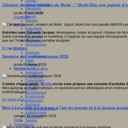
Débats
Faits marquants
Clément Jacquet, créateur de Moiki : " Moiki Edu une palette d
Interviews
Reportages
lundi, 20 avril 2026
Brèves
Dispositifs
Agenda
Innover
Didactique
Dispositifs
Entretien avec Clément Jacquet
, développeur, maker et parent, créateur de Mo
Pédagogie
volets commercial, produit et marketing, il s'appuie sur une équipe d'enseignant
Recherche
que sur Tristan Bruneau, narrative designer.
Technologies
En savoir plus...
Savoir(s)
Analyses
Semaine des mathématiques 2026
Conférences
Outils
Pratiques
jeudi, 05 février 2026
Acteurs de l'éducation
Fait marquant
Animateurs
Chercheurs
Collectivités
Comme chaque année,
M@ths
en-vie vous propose une semaine d’activités à 
Editeurs
filles-garçons en mathématiques, en questionnant les stéréotypes et en renforçan
EdTech
mathématiques.
Encadrement
Enseignants
En savoir plus...
Entreprises
Etudiants
Mini Léon initie les 3-6 ans à l’art du monde et à la langue angla
Filières industrielles
Institutionnels
samedi, 15 novembre 2025
Médiateurs
Outils
Parents
Thématiques