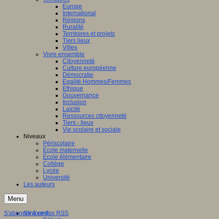
Europe
International
Régions
Ruralité
Territoires et projets
Tiers lieux
Villes
Vivre ensemble
Citoyenneté
Culture européenne
Démocratie
Egalité Hommes/Femmes
Ethique
Gouvernance
Inclusion
Laïcité
Ressources citoyenneté
Tiers - lieux
Vie scolaire et sociale
Niveaux
Périscolaire
Ecole maternelle
Ecole élémentaire
Collège
Lycée
Université
Les auteurs
Menu
S'abonner à ce flux RSS
S'informer