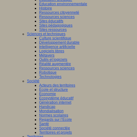
Education environnementale
Histoire
Ressources citoyenneté
Ressources sciences
Sites éducatifs
Sites pédagogiques
Sites ressources
Sciences et techniques
Culture scientifique
Développement durable
Intelligence artificielle
Logiciels libres
Métavers
Outils et logiciels
Réalité augmentée
Ressources sciences
Robotique
Technologies
Société
Acteurs des territoires
Ecole et structure
Economie
Ecosystème éducatif
Génération internet
Handicap
Mondialisation
Normes scolaires
Regards sur l’Ecole
Santé
Société connectée
Territoires et projets
Territoires