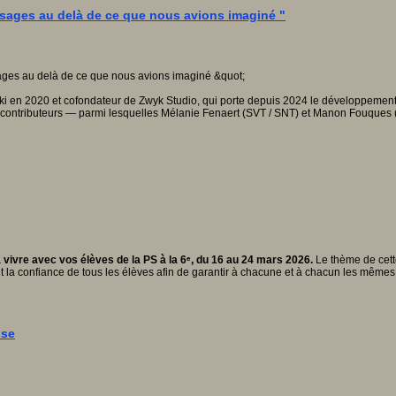
'usages au delà de ce que nous avions imaginé "
iki en 2020 et cofondateur de Zwyk Studio, qui porte depuis 2024 le développement
s contributeurs — parmi lesquelles Mélanie Fenaert (SVT / SNT) et Manon Fouques (F
vivre avec vos élèves de la PS à la 6ᵉ, du 16 au 24 mars 2026.
Le thème de cette
t la confiance de tous les élèves afin de garantir à chacune et à chacun les mêmes
ise