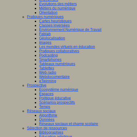
Evolutions des métiers
Métiers du numérique
Orientation
Pratiques numériques
Cartes heuristiques
Classes inversées
Environnement Numérique de Travail
Fablab
Géolocalisation
Images
Les mondes virtuels en éducation
Pratiques collaboratives
Podcasting
Smartphones
Tableaux numériques
Tablettes
Web radio
Webdocumentaire
eTwinning
Prospective
Ecosystème numérique
Espaces
Politique éducative
Scénarios prospectifs
Temps
Réseaux sociaux
Algorithme
Données
Réseaux sociaux et champ scolaire
Sélection de ressources
Bibliographies
Education artistique