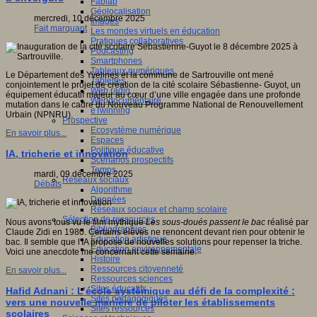
Fablab
Géolocalisation
mercredi, 10 décembre 2025
Images
Fait marquant
Les mondes virtuels en éducation
Pratiques collaboratives
Podcasting
Smartphones
Tableaux numériques
Le Département des Yvelines et la commune de Sartrouville ont mené
Tablettes
conjointement le projet de création de la cité scolaire Sébastienne- Guyot, un
Web radio
équipement éducatif majeur au cœur d’une ville engagée dans une profonde
Webdocumentaire
mutation dans le cadre du Nouveau Programme National de Renouvellement
eTwinning
Urbain (NPNRU).
Prospective
Ecosystème numérique
En savoir plus...
Espaces
Politique éducative
IA, tricherie et innovation
Scénarios prospectifs
Temps
mardi, 09 décembre 2025
Réseaux sociaux
Débats
Algorithme
Données
Réseaux sociaux et champ scolaire
Sélection de ressources
Nous avons tous vu le film mythique
Les sous-doués passent le bac
réalisé par
Bibliographies
Claude Zidi en 1980. Certains élèves ne renoncent devant rien pour obtenir le
Education artistique
bac. Il semble que l'IA propose de nouvelles solutions pour repenser la triche.
Education environnementale
Voici une anecdote me concernant cette semaine.
Histoire
Ressources citoyenneté
En savoir plus...
Ressources sciences
Sites éducatifs
Hafid Adnani : L’école systémique au défi de la complexité :
Sites pédagogiques
vers une nouvelle manière de piloter les établissements
Sites ressources
scolaires