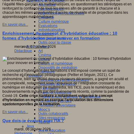
cette année, « Égalités », sera l’occasion de mettre en lumière l’enjeu de
Apprendre et enseigner
l’égalité filles-garçons en mathématiques, en questionnant les stéréotypes et en
Apprendre
renforçant la confiance de tous les élèves afin de garantir à chacune et à
Apprentissages
chacun les mêmes opportunités d’accès, de réussite et de projection dans les
Apprentissages collaboratifs
apprentissages mathématiques.
Créativité
Culture numérique
En savoir plus...
Evaluations
Individualisation
Enrichissement du concept d’hybridation éducative : 10
Initiatives
formes d’hybridation pour innover en formation
Interdisciplinarité
Outils pour la classe
Arts et Culture
mercredi, 07 janvier 2026
Art
Didactique
Cinéma
Culture
Culture et numérique
Dispositifs de médiation
Le concept d’hybridation des formations s’est imposé comme un sujet de
Littérature
recherche et d’innovation pédagogique (Peltier et Séguin, 2021). Ce
Formation
phénomène, bien qu’étudié depuis plusieurs décennies, a gagné en acuité et
Compétences professionnelles
en complexité, notamment sous l’impulsion de l’intégration croissante du
Dispositifs de formation
numérique en éducation (le multimédia, les TICE, puis le numérique) et des
E- formation
bouleversements induits par des événements récents, comme la pandémie de
Enjeux et évolutions
Covid-19.
Cette crise sanitaire a notamment vulgarisé le concept
Enseignement supérieur et numérique
d’hybridation en mettant en exergue l’articulation des dimensions
Formations hybrides
spatiotemporelles de la formation.
Formation universitaire
Mooc’s
En savoir plus...
Outils collaboratifs
Sites ressources
Que dois-je évaluer avec l'IA ?
Tutorat
Jeux
mardi, 06 janvier 2026
Jeu et éducation
Pédagogie