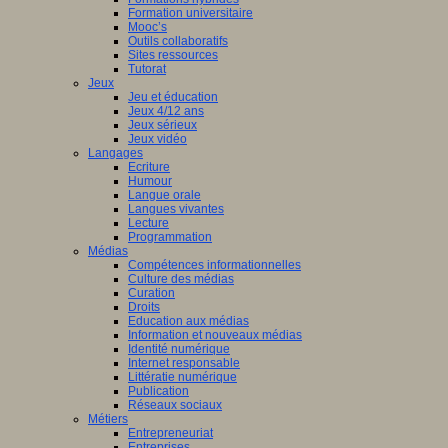
Formation universitaire
Mooc’s
Outils collaboratifs
Sites ressources
Tutorat
Jeux
Jeu et éducation
Jeux 4/12 ans
Jeux sérieux
Jeux vidéo
Langages
Ecriture
Humour
Langue orale
Langues vivantes
Lecture
Programmation
Médias
Compétences informationnelles
Culture des médias
Curation
Droits
Education aux médias
Information et nouveaux médias
Identité numérique
Internet responsable
Littératie numérique
Publication
Réseaux sociaux
Métiers
Entrepreneuriat
Entreprises