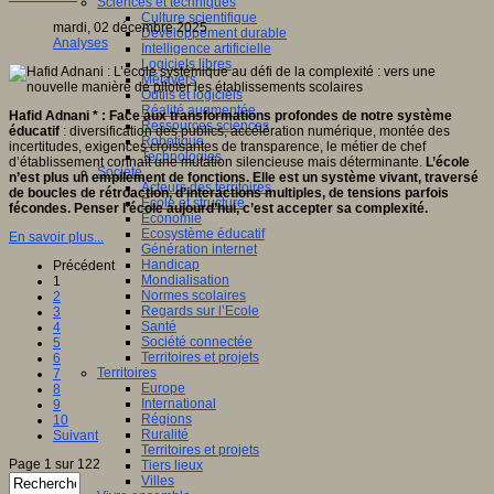
Sciences et techniques
Culture scientifique
mardi, 02 décembre 2025
Développement durable
Analyses
Intelligence artificielle
Logiciels libres
Métavers
Outils et logiciels
Réalité augmentée
Hafid Adnani * : Face aux transformations profondes de notre système
Ressources sciences
éducatif
: diversification des publics, accélération numérique, montée des
Robotique
incertitudes, exigences croissantes de transparence, le métier de chef
Technologies
d’établissement connaît une mutation silencieuse mais déterminante.
L’école
Société
n’est plus un empilement de fonctions.
Elle est un système vivant, traversé
Acteurs des territoires
de boucles de rétroaction, d’interactions multiples, de tensions parfois
Ecole et structure
fécondes. Penser l’école aujourd’hui, c’est accepter sa complexité.
Economie
Ecosystème éducatif
En savoir plus...
Génération internet
Handicap
Précédent
Mondialisation
1
Normes scolaires
2
Regards sur l’Ecole
3
Santé
4
Société connectée
5
Territoires et projets
6
Territoires
7
Europe
8
International
9
Régions
10
Ruralité
Suivant
Territoires et projets
Page 1 sur 122
Tiers lieux
Villes