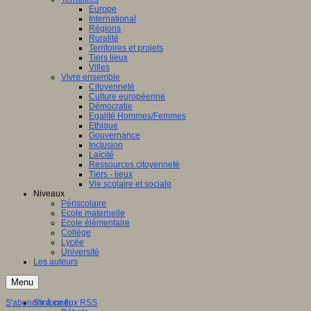
Europe
International
Régions
Ruralité
Territoires et projets
Tiers lieux
Villes
Vivre ensemble
Citoyenneté
Culture européenne
Démocratie
Egalité Hommes/Femmes
Ethique
Gouvernance
Inclusion
Laïcité
Ressources citoyenneté
Tiers - lieux
Vie scolaire et sociale
Niveaux
Périscolaire
Ecole maternelle
Ecole élémentaire
Collège
Lycée
Université
Les auteurs
Menu
S'abonner à ce flux RSS
S'informer