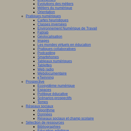
Evolutions des métiers
Métiers du numérique
Orientation
Pratiques numériques
Cartes heuristiques
Classes inversées
Environnement Numérique de Travail
Fablab
Géolocalisation
Images
Les mondes virtuels en éducation
Pratiques collaboratives
Podcasting
Smartphones
Tableaux numériques
Tablettes
Web radio
Webdocumentaire
eTwinning
Prospective
Ecosystème numérique
Espaces
Politique éducative
Scénarios prospectifs
Temps
Réseaux sociaux
Algorithme
Données
Réseaux sociaux et champ scolaire
Sélection de ressources
Bibliographies
Education artistique