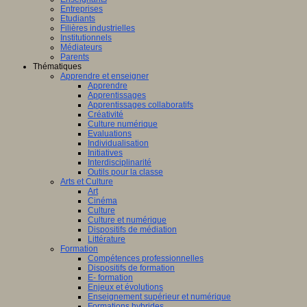
Entreprises
Etudiants
Filières industrielles
Institutionnels
Médiateurs
Parents
Thématiques
Apprendre et enseigner
Apprendre
Apprentissages
Apprentissages collaboratifs
Créativité
Culture numérique
Evaluations
Individualisation
Initiatives
Interdisciplinarité
Outils pour la classe
Arts et Culture
Art
Cinéma
Culture
Culture et numérique
Dispositifs de médiation
Littérature
Formation
Compétences professionnelles
Dispositifs de formation
E- formation
Enjeux et évolutions
Enseignement supérieur et numérique
Formations hybrides