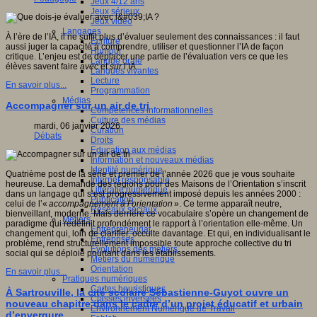
Jeux 4/12 ans
Jeux sérieux
Jeux vidéo
Langages
À l’ère de l’IA, il ne suffit plus d’évaluer seulement des connaissances : il faut
Ecriture
aussi juger la capacité à comprendre, utiliser et questionner l’IA de façon
Humour
critique. L’enjeu est de déplacer une partie de l’évaluation vers ce que les
Langue orale
élèves savent faire
avec
et
sur
l’IA.
Langues vivantes
Lecture
En savoir plus...
Programmation
Médias
Accompagner sur un air de tri
Compétences informationnelles
Culture des médias
mardi, 06 janvier 2026
Curation
Débats
Droits
Education aux médias
Information et nouveaux médias
Identité numérique
Quatrième post de la série et premier de l’année 2026 que je vous souhaite
Internet responsable
heureuse. La demande des régions pour des Maisons de l’Orientation s’inscrit
Littératie numérique
dans un langage qui s’est progressivement imposé depuis les années 2000 :
Publication
celui de l’«
accompagnement à l’orientation
». Ce terme apparaît neutre,
Réseaux sociaux
bienveillant, moderne. Mais derrière ce vocabulaire s’opère un changement de
Métiers
paradigme qui redéfinit profondément le rapport à l’orientation elle-même. Un
Entrepreneuriat
changement qui, loin de clarifier, occulte davantage. Et qui, en individualisant le
Entreprises
problème, rend structurellement impossible toute approche collective du tri
Evolutions des métiers
social qui se déploie pourtant dans les établissements.
Métiers du numérique
Orientation
En savoir plus...
Pratiques numériques
Cartes heuristiques
À Sartrouville, la cité scolaire Sébastienne-Guyot ouvre un
Classes inversées
nouveau chapitre dans le cadre d’un projet éducatif et urbain
Environnement Numérique de Travail
d’envergure