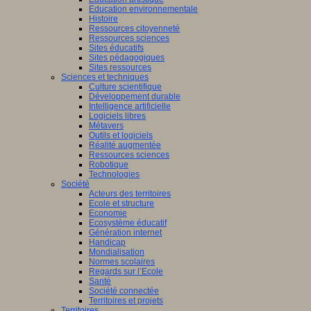
Education environnementale
Histoire
Ressources citoyenneté
Ressources sciences
Sites éducatifs
Sites pédagogiques
Sites ressources
Sciences et techniques
Culture scientifique
Développement durable
Intelligence artificielle
Logiciels libres
Métavers
Outils et logiciels
Réalité augmentée
Ressources sciences
Robotique
Technologies
Société
Acteurs des territoires
Ecole et structure
Economie
Ecosystème éducatif
Génération internet
Handicap
Mondialisation
Normes scolaires
Regards sur l’Ecole
Santé
Société connectée
Territoires et projets
Territoires