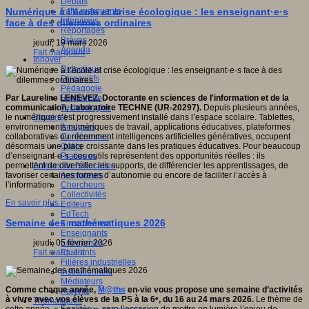
Débats
Faits marquants
Numérique à l’école et crise écologique : les enseignant·e·s
Interviews
face à des dilemmes ordinaires
Reportages
Brèves
jeudi, 19 mars 2026
Agenda
Fait marquant
Innover
Didactique
Dispositifs
Pédagogie
Recherche
Par Laureline LENEVEZ, Doctorante en sciences de l'information et de la
Technologies
communication, Laboratoire TECHNE (UR-20297).
Depuis plusieurs années,
Savoir(s)
le numérique s’est progressivement installé dans l’espace scolaire. Tablettes,
Analyses
environnements numériques de travail, applications éducatives, plateformes
Conférences
collaboratives ou récemment intelligences artificielles génératives, occupent
Outils
désormais une place croissante dans les pratiques éducatives. Pour beaucoup
Pratiques
d’enseignant·e·s, ces outils représentent des opportunités réelles : ils
Acteurs de l'éducation
permettent de diversifier les supports, de différencier les apprentissages, de
Animateurs
favoriser certaines formes d’autonomie ou encore de faciliter l’accès à
Chercheurs
l’information.
Collectivités
En savoir plus...
Editeurs
EdTech
Semaine des mathématiques 2026
Encadrement
Enseignants
Entreprises
jeudi, 05 février 2026
Etudiants
Fait marquant
Filières industrielles
Institutionnels
Médiateurs
Comme chaque année,
M@ths
en-vie vous propose une semaine d’activités
Parents
à vivre avec vos élèves de la PS à la 6ᵉ, du 16 au 24 mars 2026.
Le thème de
Thématiques