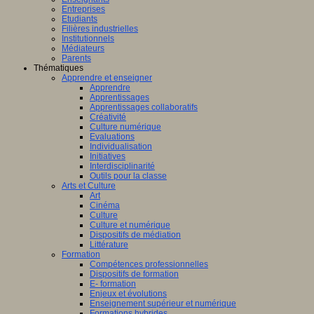
Entreprises
Etudiants
Filières industrielles
Institutionnels
Médiateurs
Parents
Thématiques
Apprendre et enseigner
Apprendre
Apprentissages
Apprentissages collaboratifs
Créativité
Culture numérique
Evaluations
Individualisation
Initiatives
Interdisciplinarité
Outils pour la classe
Arts et Culture
Art
Cinéma
Culture
Culture et numérique
Dispositifs de médiation
Littérature
Formation
Compétences professionnelles
Dispositifs de formation
E- formation
Enjeux et évolutions
Enseignement supérieur et numérique
Formations hybrides