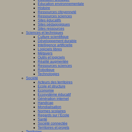
Education environnementale
Histoire
Ressources citoyenneté
Ressources sciences
Sites éducatifs
Sites pédagogiques
Sites ressources
Sciences et techniques
Culture scientifique
Développement durable
Intelligence artificielle
Logiciels libres
Métavers
Outils et logiciels
Réalité augmentée
Ressources sciences
Robotique
Technologies
Société
Acteurs des territoires
Ecole et structure
Economie
Ecosystème éducatif
Génération internet
Handicap
Mondialisation
Normes scolaires
Regards sur l’Ecole
Santé
Société connectée
Territoires et projets
Territoires