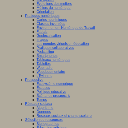
Evolutions des métiers
Métiers du numérique
Orientation
Pratiques numériques
Cartes heuristiques
Classes inversées
Environnement Numérique de Travail
Fablab
Géolocalisation
Images
Les mondes virtuels en éducation
Pratiques collaboratives
Podcasting
Smartphones
Tableaux numériques
Tablettes
Web radio
Webdocumentaire
eTwinning
Prospective
Ecosystème numérique
Espaces
Politique éducative
Scénarios prospectifs
Temps
Réseaux sociaux
Algorithme
Données
Réseaux sociaux et champ scolaire
Sélection de ressources
Bibliographies
Education artistique