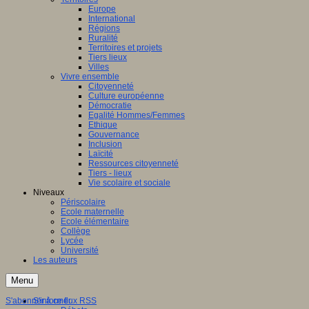
Europe
International
Régions
Ruralité
Territoires et projets
Tiers lieux
Villes
Vivre ensemble
Citoyenneté
Culture européenne
Démocratie
Egalité Hommes/Femmes
Ethique
Gouvernance
Inclusion
Laïcité
Ressources citoyenneté
Tiers - lieux
Vie scolaire et sociale
Niveaux
Périscolaire
Ecole maternelle
Ecole élémentaire
Collège
Lycée
Université
Les auteurs
Menu
S'abonner à ce flux RSS
S'informer