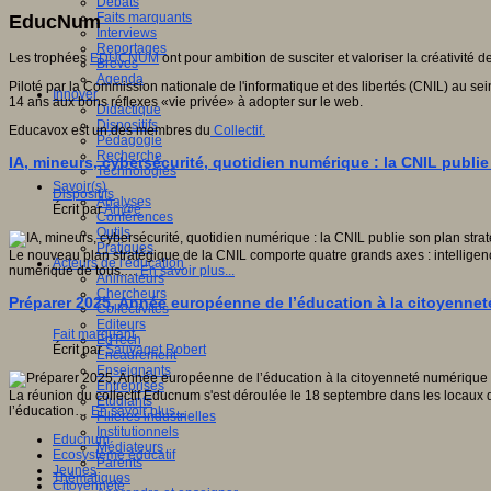
Débats
Faits marquants
EducNum
Interviews
Reportages
Les trophées
EDUCNUM
ont pour ambition de susciter et valoriser la créativité 
Brèves
Agenda
Piloté par la Commission nationale de l'informatique et des libertés (CNIL) au sein
Innover
14 ans aux bons réflexes «vie privée» à adopter sur le web.
Didactique
Dispositifs
Educavox est un des membres du
Collectif.
Pédagogie
Recherche
IA, mineurs, cybersécurité, quotidien numérique : la CNIL publi
Technologies
Savoir(s)
Dispositifs
Analyses
Écrit par
An@é
Conférences
Outils
Pratiques
Le nouveau plan stratégique de la CNIL comporte quatre grands axes : intelligence
Acteurs de l'éducation
numérique de tous.…
En savoir plus...
Animateurs
Chercheurs
Préparer 2025, Année européenne de l’éducation à la citoyennet
Collectivités
Editeurs
Fait marquant
EdTech
Écrit par
Sauvaget Robert
Encadrement
Enseignants
Entreprises
La réunion du collectif Educnum s'est déroulée le 18 septembre dans les locaux d
Etudiants
l’éducation…
En savoir plus...
Filières industrielles
Institutionnels
Educnum
Médiateurs
Ecosystème éducatif
Parents
Jeunes
Thématiques
Citoyenneté