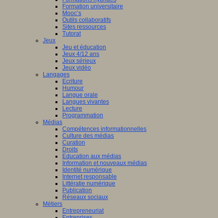
Formation universitaire
Mooc’s
Outils collaboratifs
Sites ressources
Tutorat
Jeux
Jeu et éducation
Jeux 4/12 ans
Jeux sérieux
Jeux vidéo
Langages
Ecriture
Humour
Langue orale
Langues vivantes
Lecture
Programmation
Médias
Compétences informationnelles
Culture des médias
Curation
Droits
Education aux médias
Information et nouveaux médias
Identité numérique
Internet responsable
Littératie numérique
Publication
Réseaux sociaux
Métiers
Entrepreneuriat
Entreprises