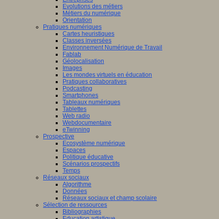
Evolutions des métiers
Métiers du numérique
Orientation
Pratiques numériques
Cartes heuristiques
Classes inversées
Environnement Numérique de Travail
Fablab
Géolocalisation
Images
Les mondes virtuels en éducation
Pratiques collaboratives
Podcasting
Smartphones
Tableaux numériques
Tablettes
Web radio
Webdocumentaire
eTwinning
Prospective
Ecosystème numérique
Espaces
Politique éducative
Scénarios prospectifs
Temps
Réseaux sociaux
Algorithme
Données
Réseaux sociaux et champ scolaire
Sélection de ressources
Bibliographies
Education artistique