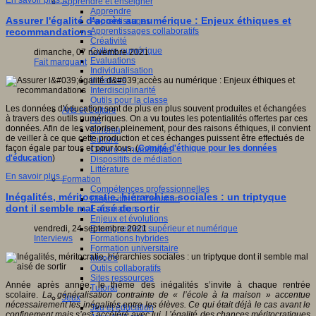
En savoir plus...
Apprendre et enseigner
Apprendre
Assurer l'égalité d'accès au numérique : Enjeux éthiques et
Apprentissages
Apprentissages collaboratifs
recommandations
Créativité
Culture numérique
dimanche, 07 novembre 2021
Evaluations
Fait marquant
Individualisation
Initiatives
Interdisciplinarité
Outils pour la classe
Les données d'éducation sont de plus en plus souvent produites et échangées
Arts et Culture
à travers des outils numériques. On a vu toutes les potentialités offertes par ces
Art
données. Afin de les valoriser pleinement, pour des raisons éthiques, il convient
Cinéma
de veiller à ce que cette production et ces échanges puissent être effectués de
Culture
façon égale par tous et pour tous. (
Comité d'éthique pour les données
Culture et numérique
d'éducation
)
Dispositifs de médiation
Littérature
En savoir plus...
Formation
Compétences professionnelles
Inégalités, méritocratie, hiérarchies sociales : un triptyque
Dispositifs de formation
dont il semble mal aisé de sortir
E- formation
Enjeux et évolutions
Enseignement supérieur et numérique
vendredi, 24 septembre 2021
Formations hybrides
Interviews
Formation universitaire
Mooc’s
Outils collaboratifs
Sites ressources
Année après année, le thème des inégalités s’invite à chaque rentrée
Tutorat
scolaire.
La généralisation contrainte de « l’école à la maison » accentue
Jeux
nécessairement les inégalités entre les élèves. Ce qui était déjà le cas avant le
Jeu et éducation
confinement mais s’est accéléré avec lui. L’égalité des chances méritocratiques