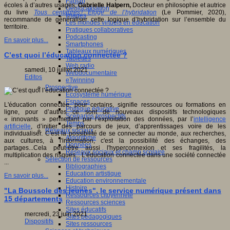
Fablab
écoles à d’autres usages,
Gabrielle Halpern,
Docteur en philosophie et autrice
Géolocalisation
du livre
Tous centaures ! Éloge de l’hybridation
(Le Pommier, 2020),
Images
recommande de généraliser cette logique d’hybridation sur l’ensemble du
Les mondes virtuels en éducation
territoire.
Pratiques collaboratives
Podcasting
En savoir plus...
Smartphones
Tableaux numériques
C’est quoi l’éducation connectée ?
Tablettes
Web radio
samedi, 10 juillet 2021
Webdocumentaire
Editos
eTwinning
Prospective
Ecosystème numérique
Espaces
L'éducation connectée, pour certains, signifie ressources ou formations en
Politique éducative
ligne, pour d’autres ce sont de nouveaux dispositifs technologiques
Scénarios prospectifs
« innovants » permettant par l’exploitation des données, par l’
intelligence
Temps
artificielle
, d’initier des parcours de jeux, d’apprentissages voire de les
Réseaux sociaux
individualiser. C'est la possibilité de se connecter au monde, aux recherches,
Algorithme
aux cultures, à l'information, c'est la possibilité des échanges, des
Données
partages...Cela peut-être aussi l'hyperconnexion et ses fragilités, la
Réseaux sociaux et champ scolaire
multiplication des risques... L’éducation connectée dans une société connectée
Sélection de ressources
...
Bibliographies
Education artistique
En savoir plus...
Education environnementale
Histoire
"La Boussole des jeunes", le service numérique présent dans
Ressources citoyenneté
15 départements
Ressources sciences
Sites éducatifs
mercredi, 23 juin 2021
Sites pédagogiques
Dispositifs
Sites ressources