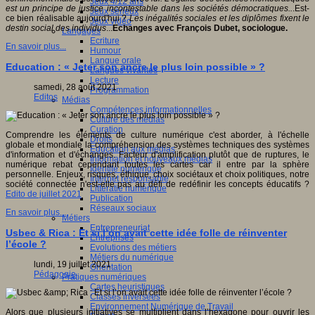
Jeux 4/12 ans
est un principe de justice incontestable dans les sociétés démocratiques..
.Est-
Jeux sérieux
ce bien réalisable aujourd'hui ?
Les inégalités sociales et les diplômes fixent le
Jeux vidéo
destin social des individus
...
Echanges avec François Dubet, sociologue.
Langages
Ecriture
En savoir plus...
Humour
Langue orale
Education : « Jeter son ancre le plus loin possible » ?
Langues vivantes
Lecture
samedi, 28 août 2021
Programmation
Editos
Médias
Compétences informationnelles
Culture des médias
Curation
Comprendre les éléments de culture numérique c'est aborder, à l'échelle
Droits
globale et mondiale la compréhension des systèmes techniques des systèmes
Education aux médias
d'information et d'échanges. Facteur d'amplification plutôt que de ruptures, le
Information et nouveaux médias
numérique rebat cependant toutes les cartes car il entre par la sphère
Identité numérique
personnelle. Enjeux, risques, éthique, choix sociétaux et choix politiques, notre
Internet responsable
société connectée n'est-elle pas au défi de redéfinir les concepts éducatifs ?
Littératie numérique
Edito de juillet 2021
Publication
Réseaux sociaux
En savoir plus...
Métiers
Entrepreneuriat
Usbec & Rica : Et si l’on avait cette idée folle de réinventer
Entreprises
l’école ?
Evolutions des métiers
Métiers du numérique
lundi, 19 juillet 2021
Orientation
Pédagogie
Pratiques numériques
Cartes heuristiques
Classes inversées
Environnement Numérique de Travail
Alors que plusieurs initiatives se multiplient dans l’hexagone pour ouvrir les