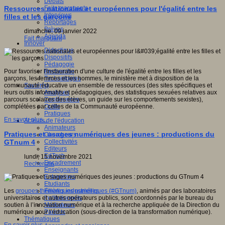
Débats
Faits marquants
Ressources nationales et européennes pour l'égalité entre les
Interviews
filles et les garçons
Reportages
Brèves
dimanche, 09 janvier 2022
Agenda
Fait marquant
Innover
Didactique
Dispositifs
Pédagogie
Recherche
Pour favoriser l'instauration d'une culture de l'égalité entre les filles et les
Technologies
garçons, les femmes et les hommes, le ministère met à disposition de la
Savoir(s)
communauté éducative un ensemble de ressources (des sites spécifiques et
Analyses
leurs outils informatifs et pédagogiques, des statistiques sexuées relatives aux
Conférences
parcours scolaires des élèves, un guide sur les comportements sexistes),
Outils
complétées par celles de la Communauté européenne.
Pratiques
En savoir plus...
Acteurs de l'éducation
Animateurs
Pratiques et usages numériques des jeunes : productions du
Chercheurs
Collectivités
GTnum 4
Editeurs
EdTech
lundi, 15 novembre 2021
Encadrement
Recherche
Enseignants
Entreprises
Etudiants
Filières industrielles
Les
groupes thématiques numériques (#GTnum)
, animés par des laboratoires
Institutionnels
universitaires et autres opérateurs publics, sont coordonnés par le bureau du
Médiateurs
soutien à l’innovation numérique et à la recherche appliquée de la Direction du
Parents
numérique pour l’éducation (sous-direction de la transformation numérique).
Thématiques