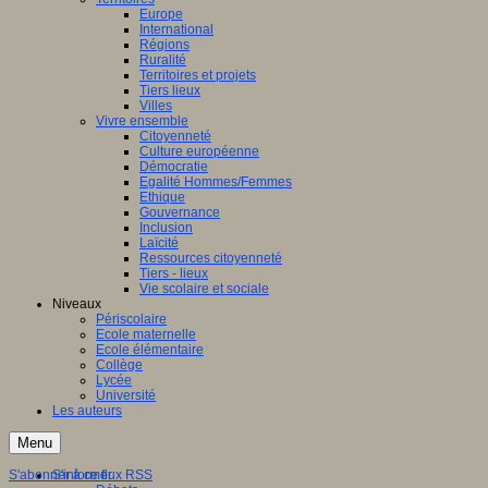
Europe
International
Régions
Ruralité
Territoires et projets
Tiers lieux
Villes
Vivre ensemble
Citoyenneté
Culture européenne
Démocratie
Egalité Hommes/Femmes
Ethique
Gouvernance
Inclusion
Laïcité
Ressources citoyenneté
Tiers - lieux
Vie scolaire et sociale
Niveaux
Périscolaire
Ecole maternelle
Ecole élémentaire
Collège
Lycée
Université
Les auteurs
Menu
S'abonner à ce flux RSS
S'informer