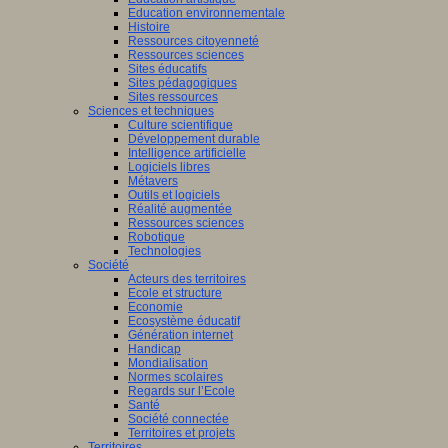
Education environnementale
Histoire
Ressources citoyenneté
Ressources sciences
Sites éducatifs
Sites pédagogiques
Sites ressources
Sciences et techniques
Culture scientifique
Développement durable
Intelligence artificielle
Logiciels libres
Métavers
Outils et logiciels
Réalité augmentée
Ressources sciences
Robotique
Technologies
Société
Acteurs des territoires
Ecole et structure
Economie
Ecosystème éducatif
Génération internet
Handicap
Mondialisation
Normes scolaires
Regards sur l’Ecole
Santé
Société connectée
Territoires et projets
Territoires