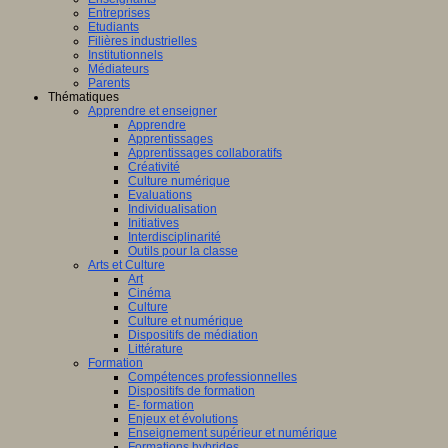
Entreprises
Etudiants
Filières industrielles
Institutionnels
Médiateurs
Parents
Thématiques
Apprendre et enseigner
Apprendre
Apprentissages
Apprentissages collaboratifs
Créativité
Culture numérique
Evaluations
Individualisation
Initiatives
Interdisciplinarité
Outils pour la classe
Arts et Culture
Art
Cinéma
Culture
Culture et numérique
Dispositifs de médiation
Littérature
Formation
Compétences professionnelles
Dispositifs de formation
E- formation
Enjeux et évolutions
Enseignement supérieur et numérique
Formations hybrides