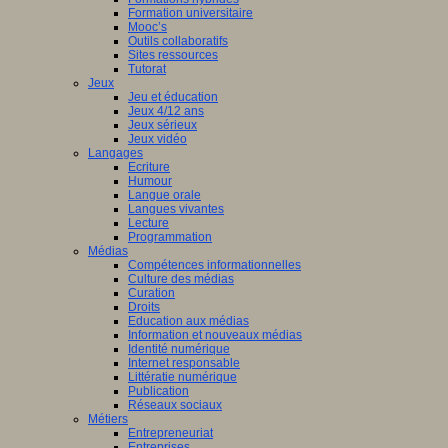
Formation universitaire
Mooc’s
Outils collaboratifs
Sites ressources
Tutorat
Jeux
Jeu et éducation
Jeux 4/12 ans
Jeux sérieux
Jeux vidéo
Langages
Ecriture
Humour
Langue orale
Langues vivantes
Lecture
Programmation
Médias
Compétences informationnelles
Culture des médias
Curation
Droits
Education aux médias
Information et nouveaux médias
Identité numérique
Internet responsable
Littératie numérique
Publication
Réseaux sociaux
Métiers
Entrepreneuriat
Entreprises