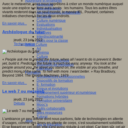
Apprendre et enseigner
Avec le metaverse, nous nous apprêtons à créer un monde numérique auquel
Apprendre
seule une espèce sur terre aura accès : les humains. Tous les autres êtres
Apprentissages
vivants resteront dans un seul monde, le monde IRL. Pourtant, certaines
Apprentissages collaboratifs
initiatives cherchent à lier les deux endroits.
Créativité
Culture numérique
En savoir plus...
Evaluations
Individualisation
Archéologue du futur
Initiatives
Interdisciplinarité
jeudi, 23 juin 2022
Outils pour la classe
Technologies
Arts et Culture
Art
Cinéma
Culture
«
People ask me to predict the future, when all I want to do is prevent it. Better
Culture et numérique
yet, build it. Predicting the future is much too easy, anyway. You look at the
Dispositifs de médiation
people around you, the street you stand on, the visible air you breathe, and
Littérature
predict more of the same. To hell with more. I want better.
» Ray Bradbury,
Formation
Beyond 1984: The People Machines, 1979
Compétences professionnelles
Dispositifs de formation
En savoir plus...
E- formation
Enjeux et évolutions
Le web 7 ou metaweb
Enseignement supérieur et numérique
Formations hybrides
jeudi, 23 juin 2022
Formation universitaire
Débats
Mooc’s
Outils collaboratifs
Sites ressources
Tutorat
L’ambiance un peu diffuse dont nous parlions, faite de technologies en attente
Jeux
d’usages, comme des âmes en attente de corps, s’est soudainement solidifiée.
Jeu et éducation
Et se figeant en cet objet, elle s’est aussi réduite à cet objet. Car bien sûr, cet air