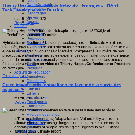
Débats
Faits marquants
Thierry Happe Président de Netexplo : les enjeux : l'IA et
Interviews
Tech/Développement Durable
Reportages
Brèves
mardi, 20 juin 2023
Agenda
Reportages
Innover
Didactique
Dispositifs
Pédagogie
Recherche
Hybridation des cultures ! Nos temps sociaux, nos territoires de vie et nos
Technologies
mobilités, en s'interconnectant peuvent-ils créer une nouvelle manière de vivre
Savoir(s)
et de se réinventer ? L'objet des débats était d'explorer à la lumière de nos
Analyses
préoccupations les systèmes et les expériences qui maillent notre expérience
Conférences
au monde hybride, ses perspectives innovantes, ses limites et ses enjeux
Outils
éthiques.
Intervention en vidéo de Thierry Happe, Co-fondateur et Président
Pratiques
de Netexplo.
Acteurs de l'éducation
En savoir plus...
Animateurs
Chercheurs
Green impact : des innovations en faveur de la survie des
Collectivités
Editeurs
espèces ?
EdTech
Encadrement
mardi, 28 juin 2022
Enseignants
Débats
Entreprises
Etudiants
Filières industrielles
Institutionnels
« The report on Impacts, Adaptation and Vulnerability warns that
Médiateurs
climate change is causing dangerous disruption in nature and is
Parents
affecting billions of people, stressing the urgency to act. » United
Thématiques
Nations 2022 Climate report.