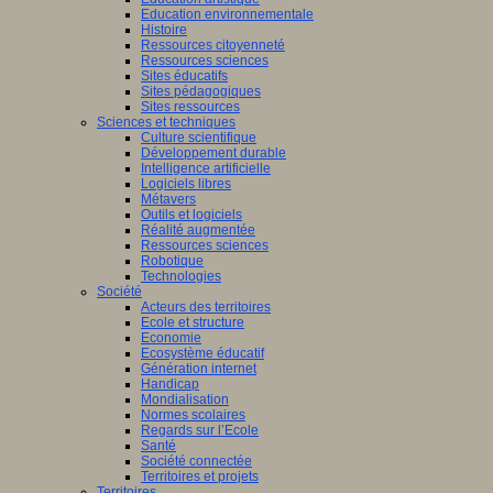
Education environnementale
Histoire
Ressources citoyenneté
Ressources sciences
Sites éducatifs
Sites pédagogiques
Sites ressources
Sciences et techniques
Culture scientifique
Développement durable
Intelligence artificielle
Logiciels libres
Métavers
Outils et logiciels
Réalité augmentée
Ressources sciences
Robotique
Technologies
Société
Acteurs des territoires
Ecole et structure
Economie
Ecosystème éducatif
Génération internet
Handicap
Mondialisation
Normes scolaires
Regards sur l’Ecole
Santé
Société connectée
Territoires et projets
Territoires