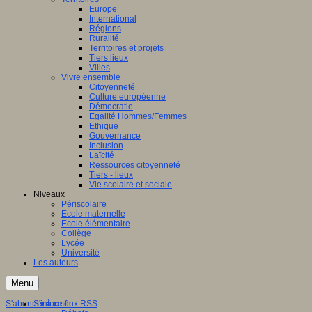
Europe
International
Régions
Ruralité
Territoires et projets
Tiers lieux
Villes
Vivre ensemble
Citoyenneté
Culture européenne
Démocratie
Egalité Hommes/Femmes
Ethique
Gouvernance
Inclusion
Laïcité
Ressources citoyenneté
Tiers - lieux
Vie scolaire et sociale
Niveaux
Périscolaire
Ecole maternelle
Ecole élémentaire
Collège
Lycée
Université
Les auteurs
Menu
S'abonner à ce flux RSS
S'informer