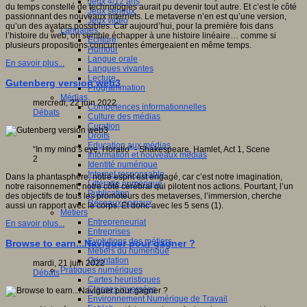
Jeux 4/12 ans
du temps constellé de technologies aurait pu devenir tout autre. Et c’est le côté
Jeux sérieux
passionnant des nouveaux internets. Le metaverse n’en est qu’une version,
Jeux vidéo
qu’un des avatars possibles. Car aujourd’hui, pour la première fois dans
Langages
l’histoire du web, on semble échapper à une histoire linéaire… comme si
Ecriture
plusieurs propositions concurrentes émergeaient en même temps.
Humour
Langue orale
En savoir plus...
Langues vivantes
Lecture
Gutenberg version web3
Programmation
Médias
mercredi, 22 juin 2022
Compétences informationnelles
Débats
Culture des médias
Curation
Droits
Education aux médias
“In my mind’s eye, Horatio” - Shakespeare, Hamlet, Act 1, Scene
Information et nouveaux médias
2
Identité numérique
Internet responsable
Dans la phantasphère, notre esprit est engagé, car c’est notre imagination,
Littératie numérique
notre raisonnement, notre côté cérébral qui pilotent nos actions. Pourtant, l’un
Publication
des objectifs de tous les promoteurs des metaverses, l’immersion, cherche
Réseaux sociaux
aussi un rapport avec le corps. Et donc avec les 5 sens (1).
Métiers
Entrepreneuriat
En savoir plus...
Entreprises
Evolutions des métiers
Browse to earn...Naviguer pour gagner ?
Métiers du numérique
Orientation
mardi, 21 juin 2022
Pratiques numériques
Débats
Cartes heuristiques
Classes inversées
Environnement Numérique de Travail