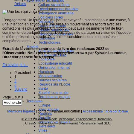
Sciences et techniques
Débats
Culture scientifique
Développement durable
Intelligence artificielle
Logiciels libres
L’engagement. Un terme fort, qui peut renvoyer à un combat pour une cause, à
Métavers
une intention en action (1) à une mise en mouvement en accord avec ses
Outils et logiciels
convictions les plus ancrées. Un mot qui peut aussi désigner le fait de liker,
Réalité augmentée
commenter ou partager un post. Deux façons de partager sa vision de l’époque
Ressources sciences
et d’être présent au monde. On peut les considérer comme opposées ou
Robotique
complémentaires.
Technologies
Société
Extrait de la version numérique du livre des tendances 2022 de
Acteurs des territoires
l’Observatoire Netexplo « Unscripting Tomorrow » par Sylvain Louradour,
Ecole et structure
Directeur associé de Netexplo.
Economie
Ecosystème éducatif
En savoir plus...
Génération internet
Handicap
Précédent
Mondialisation
1
Normes scolaires
2
Regards sur l’Ecole
3
Santé
Suivant
Société connectée
Territoires et projets
Page 1 sur 3
Territoires
Europe
International
Mentions légales
| contact[@]anae.education |
Accessibilité : non conforme
Régions
Ruralité
© 2023 Educavox, Ecole, pédagogie, enseignement, formation
Territoires et projets
Creation Sylvie CECI - Sites Internet / Référencement SEO
Tiers lieux
Villes