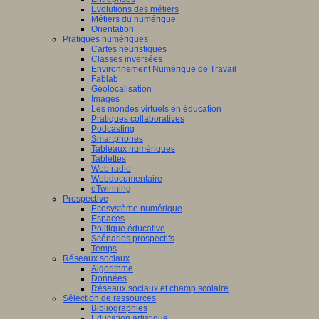
Evolutions des métiers
Métiers du numérique
Orientation
Pratiques numériques
Cartes heuristiques
Classes inversées
Environnement Numérique de Travail
Fablab
Géolocalisation
Images
Les mondes virtuels en éducation
Pratiques collaboratives
Podcasting
Smartphones
Tableaux numériques
Tablettes
Web radio
Webdocumentaire
eTwinning
Prospective
Ecosystème numérique
Espaces
Politique éducative
Scénarios prospectifs
Temps
Réseaux sociaux
Algorithme
Données
Réseaux sociaux et champ scolaire
Sélection de ressources
Bibliographies
Education artistique