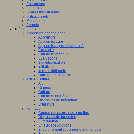
Entreprises
Etudiants
Filières industrielles
Institutionnels
Médiateurs
Parents
Thématiques
Apprendre et enseigner
Apprendre
Apprentissages
Apprentissages collaboratifs
Créativité
Culture numérique
Evaluations
Individualisation
Initiatives
Interdisciplinarité
Outils pour la classe
Arts et Culture
Art
Cinéma
Culture
Culture et numérique
Dispositifs de médiation
Littérature
Formation
Compétences professionnelles
Dispositifs de formation
E- formation
Enjeux et évolutions
Enseignement supérieur et numérique
Formations hybrides