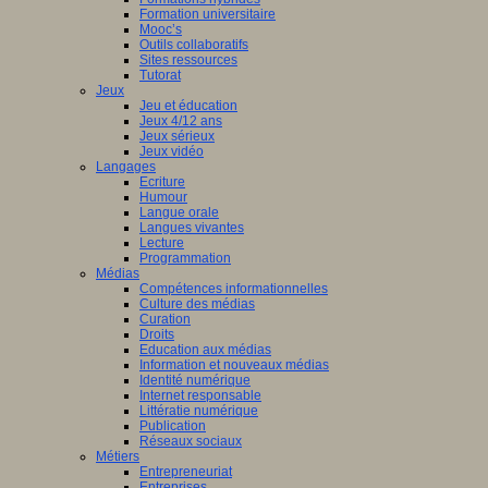
Formation universitaire
Mooc’s
Outils collaboratifs
Sites ressources
Tutorat
Jeux
Jeu et éducation
Jeux 4/12 ans
Jeux sérieux
Jeux vidéo
Langages
Ecriture
Humour
Langue orale
Langues vivantes
Lecture
Programmation
Médias
Compétences informationnelles
Culture des médias
Curation
Droits
Education aux médias
Information et nouveaux médias
Identité numérique
Internet responsable
Littératie numérique
Publication
Réseaux sociaux
Métiers
Entrepreneuriat
Entreprises