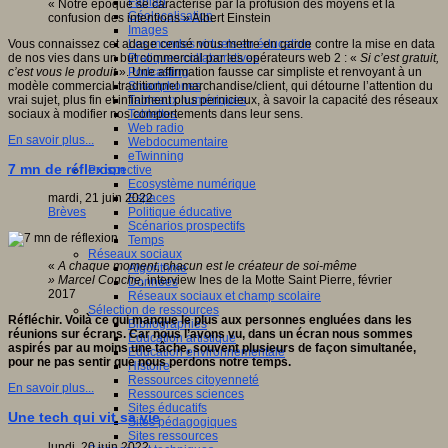
Fablab
« Notre époque se caractérise par la profusion des moyens et la
Géolocalisation
confusion des intentions » Albert Einstein
Images
Les mondes virtuels en éducation
Vous connaissez cet adage censé nous mettre en garde contre la mise en data
Pratiques collaboratives
de nos vies dans un but commercial par les opérateurs web 2 : «
Si c’est gratuit,
Podcasting
c’est vous le produit
». Une affirmation fausse car simpliste et renvoyant à un
Smartphones
modèle commercial traditionnel marchandise/client, qui détourne l’attention du
Tableaux numériques
vrai sujet, plus fin et infiniment plus pernicieux, à savoir la capacité des réseaux
Tablettes
sociaux à modifier nos comportements dans leur sens.
Web radio
En savoir plus...
Webdocumentaire
eTwinning
7 mn de réflexion
Prospective
Ecosystème numérique
Espaces
mardi, 21 juin 2022
Politique éducative
Brèves
Scénarios prospectifs
Temps
Réseaux sociaux
«
A chaque moment, chacun est le créateur de soi-même
Algorithme
» Marcel Conche
, interview Ines de la Motte Saint Pierre, février
Données
2017
Réseaux sociaux et champ scolaire
Sélection de ressources
Réfléchir. Voilà ce qui manque le plus aux personnes engluées dans les
Bibliographies
réunions sur écrans. Car nous l’avons vu, dans un écran nous sommes
Education artistique
aspirés par au moins une tâche, souvent plusieurs de façon simultanée,
Education environnementale
pour ne pas sentir que nous perdons notre temps.
Histoire
Ressources citoyenneté
En savoir plus...
Ressources sciences
Sites éducatifs
Une tech qui vit sa vie
Sites pédagogiques
Sites ressources
lundi, 20 juin 2022