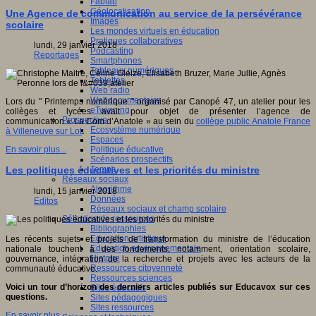
Fablab
Géolocalisation
Une Agence de communication au service de la persévérance
Images
scolaire
Les mondes virtuels en éducation
Pratiques collaboratives
lundi, 29 janvier 2018
Podcasting
Reportages
Smartphones
Tableaux numériques
Tablettes
Web radio
Webdocumentaire
Lors du " Printemps numérique " organisé par Canopé 47, un atelier pour les
eTwinning
collèges et lycées avait pour objet de présenter l’agence de
Prospective
communication « La Com d’Anatole » au sein du
collège public Anatole France
Ecosystème numérique
à Villeneuve sur Lot
.
Espaces
Politique éducative
En savoir plus...
Scénarios prospectifs
Temps
Les politiques éducatives et les priorités du ministre
Réseaux sociaux
Algorithme
lundi, 15 janvier 2018
Données
Editos
Réseaux sociaux et champ scolaire
Sélection de ressources
Bibliographies
Education artistique
Les récents sujets et projets de transformation du ministre de l’éducation
Education environnementale
nationale touchent à des fondements, notamment, orientation scolaire,
Histoire
gouvernance, intégration de la recherche et projets avec les acteurs de la
Ressources citoyenneté
communauté éducative.
Ressources sciences
Voici un tour d’horizon des derniers articles publiés sur Educavox sur ces
Sites éducatifs
questions.
Sites pédagogiques
Sites ressources
En savoir plus...