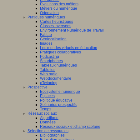
Evolutions des métiers
Métiers du numérique
Orientation
Pratiques numériques
Cartes heuristiques
Classes inversées
Environnement Numérique de Travail
Fablab
Géolocalisation
Images
Les mondes virtuels en éducation
Pratiques collaboratives
Podcasting
Smartphones
Tableaux numériques
Tablettes
Web radio
Webdocumentaire
eTwinning
Prospective
Ecosystème numérique
Espaces
Politique éducative
Scénarios prospectifs
Temps
Réseaux sociaux
Algorithme
Données
Réseaux sociaux et champ scolaire
Sélection de ressources
Bibliographies
Education artistique