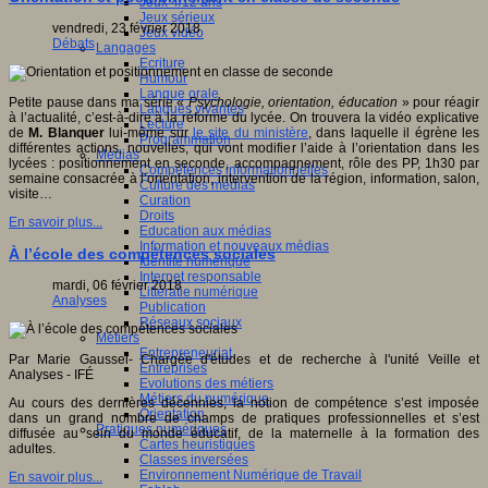
Jeux 4/12 ans
Jeux sérieux
vendredi, 23 février 2018
Jeux vidéo
Débats
Langages
Ecriture
Humour
Langue orale
Petite pause dans ma série «
Psychologie, orientation, éducation
» pour réagir
Langues vivantes
à l’actualité, c’est-à-dire à la réforme du lycée. On trouvera la vidéo explicative
Lecture
de
M. Blanquer
lui-même sur
le site du ministère
, dans laquelle il égrène les
Programmation
différentes actions, nouvelles, qui vont modifier l’aide à l’orientation dans les
Médias
lycées : positionnement en seconde, accompagnement, rôle des PP, 1h30 par
Compétences informationnelles
semaine consacrée à l’orientation, intervention de la région, information, salon,
Culture des médias
visite…
Curation
Droits
En savoir plus...
Education aux médias
Information et nouveaux médias
À l’école des compétences sociales
Identité numérique
Internet responsable
mardi, 06 février 2018
Littératie numérique
Analyses
Publication
Réseaux sociaux
Métiers
Entrepreneuriat
Par Marie Gaussel- Chargée d'études et de recherche à l'unité Veille et
Entreprises
Analyses - IFÉ
Evolutions des métiers
Métiers du numérique
Au cours des dernières décennies, la notion de compétence s’est imposée
Orientation
dans un grand nombre de champs de pratiques professionnelles et s’est
Pratiques numériques
diffusée au sein du monde éducatif, de la maternelle à la formation des
Cartes heuristiques
adultes.
Classes inversées
Environnement Numérique de Travail
En savoir plus...