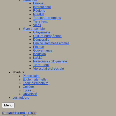
Europe
International
Régions
Ruralité
Territoires et projets
Tiers lieux
Villes
Vivre ensemble
Citoyenneté
Culture européenne
Démocratie
Egalité Hommes/Femmes
Ethique
Gouvernance
Inclusion
Laïcité
Ressources citoyenneté
Tiers - lieux
Vie scolaire et sociale
Niveaux
Périscolaire
Ecole maternelle
Ecole élémentaire
Collège
Lycée
Université
Les auteurs
Menu
S'abonner à ce flux RSS
S'informer