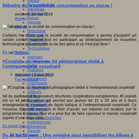
Débats
Faits marquants
Débattre de la société de consommation en classe !
Interviews
Reportages
vendredi, 04 mai 2018
Brèves
Brèves
Agenda
Innover
Didactique
Dispositifs
Certains me diront que la société de consommation a permis d'acquérir un
Pédagogie
certain confort matériel tout en participant au développement de nouvelles
Recherche
technologies qui ont facilité la vie des gens et ce n'est pas faux !
Technologies
En savoir plus...
Savoir(s)
Analyses
#Cooplab, un nouveau kit pédagogique dédié à
Conférences
Outils
l’entrepreneuriat coopératif
Pratiques
Acteurs de l'éducation
mercredi, 18 avril 2018
Animateurs
Fait marquant
Chercheurs
Collectivités
Editeurs
EdTech
Né du partenariat de plusieurs structures coopératives européennes, #Cooplab
Encadrement
est un kit pédagogique qui permet aux jeunes de 15 à 20 ans et à leurs
Enseignants
enseignants de s’essayer de façon ludique à l’entrepreneuriat coopératif. Ce
Entreprises
nouveau dispositif innovant et libre d’accès sur internet est soutenu par le
Etudiants
programme Erasmus Plus et a pour but de faire rayonner le monde coopératif
Filières industrielles
auprès d’une large cible.
Institutionnels
En savoir plus...
Médiateurs
Parents
Du 26 au 31 mars : Une semaine pour sensibiliser les élèves à
Thématiques