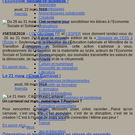
Apprendre et enseigner
l’Economie Sociale et Solidaire !
Apprendre
Apprentissages
jeudi, 22 mars 2018
Apprentissages collaboratifs
Agenda
Créativité
Culture numérique
Evaluations
Individualisation
#SESSE2018 -
L’OCCE
,
Coop FR
et
L’ESPER
vous donnent rendez-vous du
Initiatives
26 au 31 mars 2018 pour la nouvelle édition de la «
Semaine de l’ESS à
Interdisciplinarité
l’École
». Soutenue par le Ministère de l’Éducation nationale et Ministère de la
Outils pour la classe
Transition Écologique et Solidaire, cette action s’adresse à vous,
Arts et Culture
professionnels de l’éducation de la maternelle au lycée, acteurs de l’Economie
Art
Sociale et Solidaire et jeunes engagés, qui souhaitez transmettre les valeurs de
Cinéma
la démocratie, de la solidarité et de la citoyenneté.
Culture
Culture et numérique
En savoir plus...
Dispositifs de médiation
Littérature
Le 21 mars : C'est Carnaval !
Formation
Compétences professionnelles
jeudi, 08 mars 2018
Dispositifs de formation
Agenda
E- formation
Enjeux et évolutions
Enseignement supérieur et numérique
Un carnaval oui mais...numérique ? Pourquoi ?
Formations hybrides
Formation universitaire
Pour rencontrer, échanger, découvrir, jouer, créer, raconter…Parce qu’un
Mooc’s
carnaval, c’est une fête, c’est populaire, c’est de la disruption, c’est de la
Outils collaboratifs
création ! C’est à l’image de notre société connectée ! Même pas peur !
Sites ressources
Tutorat
En savoir plus...
Jeux
Jeu et éducation
Orientation et positionnement en classe de seconde