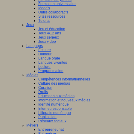
Formation universitaire
Mooc’s
Outils collaboratifs
Sites ressources
Tutorat
Jeux
Jeu et éducation
Jeux 4/12 ans
Jeux sérieux
Jeux vidéo
Langages
Ecriture
Humour
Langue orale
Langues vivantes
Lecture
Programmation
Médias
Compétences informationnelles
Culture des médias
Curation
Droits
Education aux médias
Information et nouveaux médias
Identité numérique
Internet responsable
Littératie numérique
Publication
Réseaux sociaux
Métiers
Entrepreneuriat
Entreprises