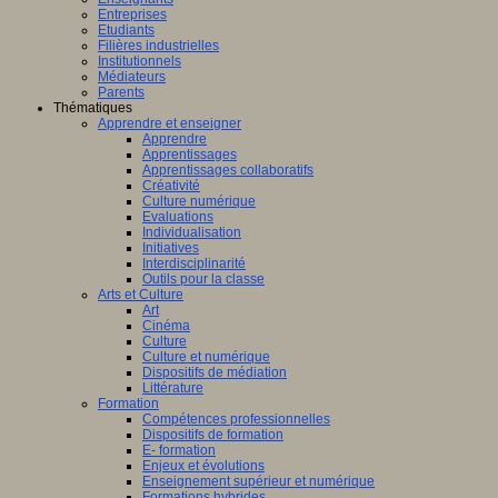
Entreprises
Etudiants
Filières industrielles
Institutionnels
Médiateurs
Parents
Thématiques
Apprendre et enseigner
Apprendre
Apprentissages
Apprentissages collaboratifs
Créativité
Culture numérique
Evaluations
Individualisation
Initiatives
Interdisciplinarité
Outils pour la classe
Arts et Culture
Art
Cinéma
Culture
Culture et numérique
Dispositifs de médiation
Littérature
Formation
Compétences professionnelles
Dispositifs de formation
E- formation
Enjeux et évolutions
Enseignement supérieur et numérique
Formations hybrides