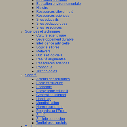
Education environnementale
Histoire
Ressources citoyenneté
Ressources sciences
Sites éducatifs
Sites pédagogiques
Sites ressources
Sciences et techniques
Culture scientifique
Développement durable
Intelligence artificielle
Logiciels libres
Métavers
Outils et logiciels
Réalité augmentée
Ressources sciences
Robotique
Technologies
Société
Acteurs des territoires
Ecole et structure
Economie
Ecosystème éducatif
Génération internet
Handicap
Mondialisation
Normes scolaires
Regards sur l’Ecole
Santé
Société connectée
Territoires et projets
Territoires