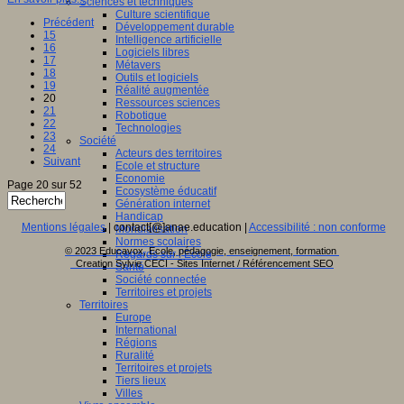
Sciences et techniques
Culture scientifique
Précédent
Développement durable
15
Intelligence artificielle
16
Logiciels libres
17
Métavers
18
Outils et logiciels
19
Réalité augmentée
20
Ressources sciences
21
Robotique
22
Technologies
23
Société
24
Acteurs des territoires
Suivant
Ecole et structure
Economie
Page 20 sur 52
Ecosystème éducatif
Génération internet
Handicap
Mentions légales
| contact[@]anae.education |
Accessibilité : non conforme
Mondialisation
Normes scolaires
© 2023 Educavox, Ecole, pédagogie, enseignement, formation
Regards sur l’Ecole
Creation Sylvie CECI - Sites Internet / Référencement SEO
Santé
Société connectée
Territoires et projets
Territoires
Europe
International
Régions
Ruralité
Territoires et projets
Tiers lieux
Villes