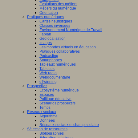
Evolutions des métiers
Métiers du numérique
Orientation
Pratiques numériques
Cartes heuristiques
Classes inversées
Environnement Numérique de Travail
Fablab
Géolocalisation
Images
Les mondes virtuels en éducation
Pratiques collaboratives
Podcasting
Smartphones
Tableaux numériques
Tablettes
Web radio
Webdocumentaire
eTwinning
Prospective
Ecosystème numérique
Espaces
Politique éducative
Scénarios prospectifs
Temps
Réseaux sociaux
Algorithme
Données
Réseaux sociaux et champ scolaire
Sélection de ressources
Bibliographies
Education artistique