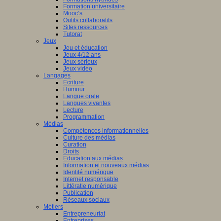
Formation universitaire
Mooc’s
Outils collaboratifs
Sites ressources
Tutorat
Jeux
Jeu et éducation
Jeux 4/12 ans
Jeux sérieux
Jeux vidéo
Langages
Ecriture
Humour
Langue orale
Langues vivantes
Lecture
Programmation
Médias
Compétences informationnelles
Culture des médias
Curation
Droits
Education aux médias
Information et nouveaux médias
Identité numérique
Internet responsable
Littératie numérique
Publication
Réseaux sociaux
Métiers
Entrepreneuriat
Entreprises