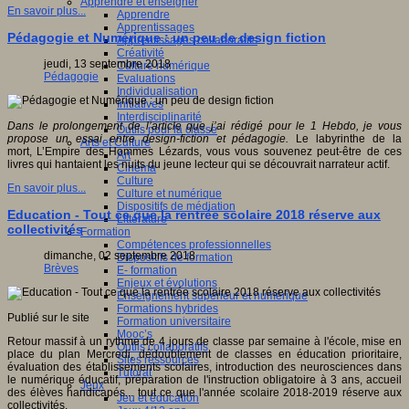
Apprendre et enseigner
En savoir plus...
Apprendre
Apprentissages
Pédagogie et Numérique : un peu de design fiction
Apprentissages collaboratifs
Créativité
jeudi, 13 septembre 2018
Culture numérique
Pédagogie
Evaluations
Individualisation
Initiatives
Interdisciplinarité
Dans le prolongement de l’article que j’ai rédigé pour le 1 Hebdo, je vous
Outils pour la classe
propose un essai entre design-fiction et pédagogie.
Le labyrinthe de la
Arts et Culture
mort, L’Empire des Hommes Lézards, vous vous souvenez peut-être de ces
Art
livres qui hantaient les nuits du jeune lecteur qui se découvrait narrateur actif.
Cinéma
Culture
En savoir plus...
Culture et numérique
Dispositifs de médiation
Education - Tout ce que la rentrée scolaire 2018 réserve aux
Littérature
collectivités
Formation
Compétences professionnelles
dimanche, 02 septembre 2018
Dispositifs de formation
Brèves
E- formation
Enjeux et évolutions
Enseignement supérieur et numérique
Formations hybrides
Publié sur le site
Formation universitaire
Mooc’s
Retour massif à un rythme de 4 jours de classe par semaine à l'école, mise en
Outils collaboratifs
place du plan Mercredi, dédoublement de classes en éducation prioritaire,
Sites ressources
évaluation des établissements scolaires, introduction des neurosciences dans
Tutorat
le numérique éducatif, préparation de l'instruction obligatoire à 3 ans, accueil
Jeux
des élèves handicapés... tout ce que l'année scolaire 2018-2019 réserve aux
Jeu et éducation
collectivités.