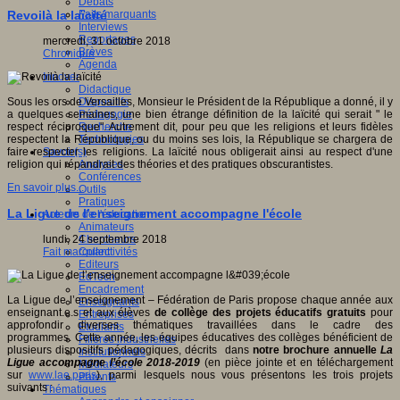
Débats
Faits marquants
Revoilà la laïcité
Interviews
Reportages
mercredi, 31 octobre 2018
Brèves
Chronique
Agenda
Innover
Didactique
Dispositifs
Sous les ors de Versailles, Monsieur le Président de la République a donné, il y
Pédagogie
a quelques semaines, une bien étrange définition de la laïcité qui serait " le
Recherche
respect réciproque". Autrement dit, pour peu que les religions et leurs fidèles
Technologies
respectent la République, ou du moins ses lois, la République se chargera de
Savoir(s)
faire respecter les religions. La laïcité nous obligerait ainsi au respect d'une
Analyses
religion qui répandrait des théories et des pratiques obscurantistes.
Conférences
En savoir plus...
Outils
Pratiques
La Ligue de l’enseignement accompagne l'école
Acteurs de l'éducation
Animateurs
Chercheurs
lundi, 24 septembre 2018
Collectivités
Fait marquant
Editeurs
EdTech
Encadrement
La Ligue de l’enseignement – Fédération de Paris propose chaque année aux
Enseignants
enseignant.e.s et aux élèves
de collège des projets éducatifs gratuits
pour
Entreprises
approfondir diverses thématiques travaillées dans le cadre des
Etudiants
programmes. Cette année, les équipes éducatives des collèges bénéficient de
Filières industrielles
plusieurs dispositifs pédagogiques, décrits dans
notre brochure annuelle
La
Institutionnels
Ligue accompagne l’école 2018-2019
(en pièce jointe et en téléchargement
Médiateurs
sur
www.lae.paris
), parmi lesquels nous vous présentons les trois projets
Parents
suivants :
Thématiques