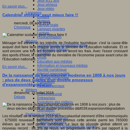
Jeux 4/12 ans
Jeux sérieux
En savoir plus...
Jeux vidéo
Langages
Calendrier scolaire: peut mieux faire !!
Ecriture
Humour
mercredi, 08 août 2018
Langue orale
Chronique
Langues vivantes
Lecture
Programmation
Médias
Ménager les élèves et les intérêts de l'industrie touristique: c'est la casse-tête
Compétences informationnelles
auquel doit faire face chaque année le Ministre de l'Education nationale. Et ce
Culture des médias
sont encore une fois les écoliers qui en feront les frais. Avec l'essor croissant
Curation
des sports d'hiver, le calendrier du ministère de l'économie passe avant celui de
Droits
l'Education nationale.
Education aux médias
Information et nouveaux médias
En savoir plus...
Identité numérique
Internet responsable
De la naissance du baccalauréat moderne en 1808 à nos jours
Littératie numérique
: plus de deux siècles d'un double processus
Publication
d'expansion/dégradation.
Réseaux sociaux
Métiers
dimanche, 15 juillet 2018
Entrepreneuriat
Débats
Entreprises
Evolutions des métiers
Métiers du numérique
Orientation
Pratiques numériques
Les résultats de la session 2018 du baccalauréat viennent d'être communiqués
Cartes heuristiques
: 675000 nouveaux bacheliers sont promus cette année parmi les 765000
Classes inversées
élèves qui se sont portés candidats. Le taux de réussite global atteint un
Environnement Numérique de Travail
nouveau record : 88,;3% de reçus, en progression de 0,4% par rapport à la