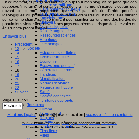
Sciences et techniques
En ce moment, et j'écris pas mal sur le sujet sur mon blog, on ne parle que des
Culture scientifique
supposés "migrants" et certaines voix, dont la mienne, s'insurgent depuis peu
Développement durable
devant ce terme inapproprié qui n'est pas dénué d'arrière-pensées
Intelligence artificielle
idéologiques ou politiques. Des courants extrémistes ou nationalistes surfent
Logiciels libres
sur ce terme stigmatisant de migrant pour signifier au fond que des hordes de
Métavers
populations viendraient envahir nos pays européens au risque de faire voler en
Outils et logiciels
éclats notre propre identité.
Réalité augmentée
Ressources sciences
En savoir plus...
Robotique
Technologies
Précédent
Société
13
Acteurs des territoires
14
Ecole et structure
15
Economie
16
Ecosystème éducatif
17
Génération internet
18
Handicap
19
Mondialisation
20
Normes scolaires
21
Regards sur l’Ecole
22
Santé
Suivant
Société connectée
Page 18 sur 52
Territoires et projets
Territoires
Europe
International
Mentions légales
| contact[@]anae.education |
Accessibilité : non conforme
Régions
Ruralité
© 2023 Educavox, Ecole, pédagogie, enseignement, formation
Territoires et projets
Creation Sylvie CECI - Sites Internet / Référencement SEO
Tiers lieux
Villes