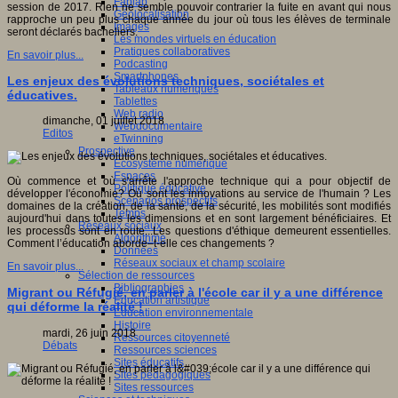
Fablab
session de 2017. Rien ne semble pouvoir contrarier la fuite en avant qui nous
Géolocalisation
rapproche un peu plus chaque année du jour où tous les élèves de terminale
Images
seront déclarés bacheliers.
Les mondes virtuels en éducation
Pratiques collaboratives
En savoir plus...
Podcasting
Smartphones
Les enjeux des évolutions techniques, sociétales et
Tableaux numériques
éducatives.
Tablettes
Web radio
dimanche, 01 juillet 2018
Webdocumentaire
Editos
eTwinning
Prospective
Ecosystème numérique
Espaces
Où commence et où s'arrête l'approche technique qui a pour objectif de
Politique éducative
développer l'économie? Où sont les innovations au service de l'humain ? Les
Scénarios prospectifs
domaines de la création, de la santé, de la sécurité, les mobilités sont modifiés
Temps
aujourd'hui dans toutes les dimensions et en sont largement bénéficiaires. Et
Réseaux sociaux
les processus sont en route...Les questions d'éthique demeurent essentielles.
Algorithme
Comment l’éducation aborde–t-elle ces changements ?
Données
Réseaux sociaux et champ scolaire
En savoir plus...
Sélection de ressources
Bibliographies
Migrant ou Réfugié, en parler à l'école car il y a une différence
Education artistique
qui déforme la réalité !
Education environnementale
Histoire
mardi, 26 juin 2018
Ressources citoyenneté
Débats
Ressources sciences
Sites éducatifs
Sites pédagogiques
Sites ressources