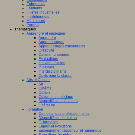
Entreprises
Etudiants
Filières industrielles
Institutionnels
Médiateurs
Parents
Thématiques
Apprendre et enseigner
Apprendre
Apprentissages
Apprentissages collaboratifs
Créativité
Culture numérique
Evaluations
Individualisation
Initiatives
Interdisciplinarité
Outils pour la classe
Arts et Culture
Art
Cinéma
Culture
Culture et numérique
Dispositifs de médiation
Littérature
Formation
Compétences professionnelles
Dispositifs de formation
E- formation
Enjeux et évolutions
Enseignement supérieur et numérique
Formations hybrides