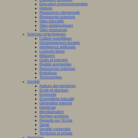
Education environnementale
Histoire
Ressources citoyenneté
Ressources sciences
Sites éducatifs
Sites pédagogiques
Sites ressources
Sciences et techniques
Culture scientifique
Développement durable
Intelligence artificielle
Logiciels libres
Métavers
Outils et logiciels
Réalité augmentée
Ressources sciences
Robotique
Technologies
Société
Acteurs des territoires
Ecole et structure
Economie
Ecosystème éducatif
Génération internet
Handicap
Mondialisation
Normes scolaires
Regards sur l’Ecole
Santé
Société connectée
Territoires et projets
Territoires