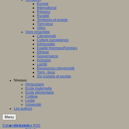
Europe
International
Régions
Ruralité
Territoires et projets
Tiers lieux
Villes
Vivre ensemble
Citoyenneté
Culture européenne
Démocratie
Egalité Hommes/Femmes
Ethique
Gouvernance
Inclusion
Laïcité
Ressources citoyenneté
Tiers - lieux
Vie scolaire et sociale
Niveaux
Périscolaire
Ecole maternelle
Ecole élémentaire
Collège
Lycée
Université
Les auteurs
Menu
S'abonner à ce flux RSS
S'informer