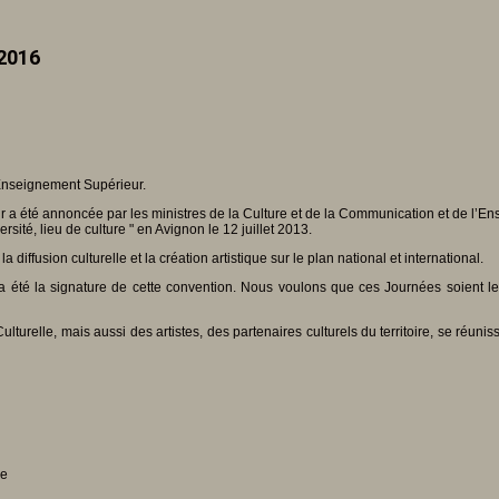
 2016
’Enseignement Supérieur.
r a été annoncée par les ministres de la Culture et de la Communication et de l’E
rsité, lieu de culture " en Avignon le 12 juillet 2013.
diffusion culturelle et la création artistique sur le plan national et international.
té la signature de cette convention. Nous voulons que ces Journées soient le refl
lturelle, mais aussi des artistes, des partenaires culturels du territoire, se réunis
se