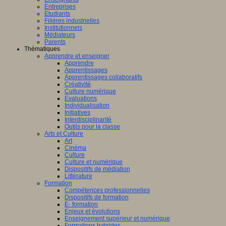
Entreprises
Etudiants
Filières industrielles
Institutionnels
Médiateurs
Parents
Thématiques
Apprendre et enseigner
Apprendre
Apprentissages
Apprentissages collaboratifs
Créativité
Culture numérique
Evaluations
Individualisation
Initiatives
Interdisciplinarité
Outils pour la classe
Arts et Culture
Art
Cinéma
Culture
Culture et numérique
Dispositifs de médiation
Littérature
Formation
Compétences professionnelles
Dispositifs de formation
E- formation
Enjeux et évolutions
Enseignement supérieur et numérique
Formations hybrides