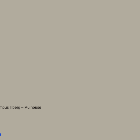
ampus Illberg – Mulhouse
s