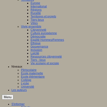
Europe
International
Régions
Ruralité
Territoires et projets
Tiers lieux
Villes
Vivre ensemble
Citoyenneté
Culture européenne
Démocratie
Egalité Hommes/Femmes
Ethique
Gouvernance
Inclusion
Laïcité
Ressources citoyenneté
Tiers - lieux
Vie scolaire et sociale
Niveaux
Périscolaire
Ecole maternelle
Ecole élémentaire
Collège
Lycée
Université
Les auteurs
Menu
S'informer