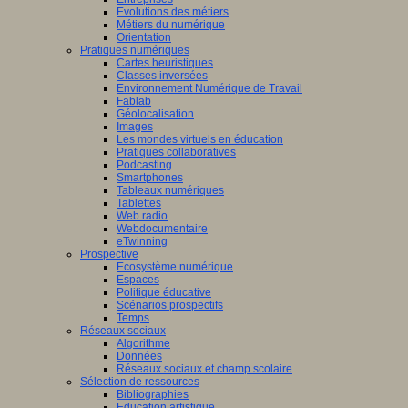
Evolutions des métiers
Métiers du numérique
Orientation
Pratiques numériques
Cartes heuristiques
Classes inversées
Environnement Numérique de Travail
Fablab
Géolocalisation
Images
Les mondes virtuels en éducation
Pratiques collaboratives
Podcasting
Smartphones
Tableaux numériques
Tablettes
Web radio
Webdocumentaire
eTwinning
Prospective
Ecosystème numérique
Espaces
Politique éducative
Scénarios prospectifs
Temps
Réseaux sociaux
Algorithme
Données
Réseaux sociaux et champ scolaire
Sélection de ressources
Bibliographies
Education artistique