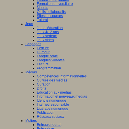
Formation universitaire
Mooc’s
Outils collaboratifs
Sites ressources
Tutorat
Jeux
Jeu et éducation
Jeux 4/12 ans
Jeux sérieux
Jeux vidéo
Langages
Ecriture
Humour
Langue orale
Langues vivantes
Lecture
Programmation
Médias
Compétences informationnelles
Culture des médias
Curation
Droits
Education aux médias
Information et nouveaux médias
Identité numérique
Internet responsable
Littératie numérique
Publication
Réseaux sociaux
Métiers
Entrepreneuriat
Entreprises