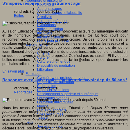
Apprendre et enseigner
S’inspirer, respirer, co-construire et agir
Apprendre
Apprentissages
vendredi, 30 novembre 2018
Apprentissages collaboratifs
Editos
Créativité
Culture numérique
Evaluations
Individualisation
Au salon Educatice, il y avait de très nombreux acteurs du numérique éducatif
Initiatives
et de nombreux débats, présentations, ateliers…Ce fut trop court pour
Interdisciplinarité
rencontrer ceux que nous aurions aimé croiser. Un des problèmes c’est le
Outils pour la classe
décalage entre la connaissance des personnes en relation sur les réseaux et la
Arts et Culture
réalité visuelle.
:)
Ce fut surtout trop court pour se rendre compte de tout le
Art
fourmillement d’idées, d’innovations, de propositions…voici donc une sélection
Cinéma
ce que nous avons choisie ou proposée. Ce n’est pas exhaustif…Et il y eut de
Culture
belles rencontres ! Suivez notre actu sur twitter@educavox pour découvrir les
Culture et numérique
prochains articles.
Dispositifs de médiation
Littérature
En savoir plus...
Formation
Compétences professionnelles
Rencontre avec Universalis : passeur de savoir depuis 50 ans !
Dispositifs de formation
E- formation
vendredi, 30 novembre 2018
Enjeux et évolutions
Reportages
Enseignement supérieur et numérique
Formations hybrides
Formation universitaire
Mooc’s
Nous les avons rencontrés au salon Educatice..."
Depuis 50 ans, nous
Outils collaboratifs
poursuivons ce projet fou, celui de créer un outil du savoir performant qui
Sites ressources
permette à chacun d’avoir accès à des connaissances fiables et de qualité. Au
Tutorat
fil du temps, nous nous sommes transformés et adaptés aux nouveaux usages
Jeux
tout en conservant notre exigence éditoriale qui reste l’ADN d’Universalis "
,
Jeu et éducation
déclare Hervé Rouanet, directeur général d’Encyclopædia Universalis.