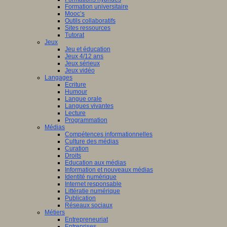
Formation universitaire
Mooc’s
Outils collaboratifs
Sites ressources
Tutorat
Jeux
Jeu et éducation
Jeux 4/12 ans
Jeux sérieux
Jeux vidéo
Langages
Ecriture
Humour
Langue orale
Langues vivantes
Lecture
Programmation
Médias
Compétences informationnelles
Culture des médias
Curation
Droits
Education aux médias
Information et nouveaux médias
Identité numérique
Internet responsable
Littératie numérique
Publication
Réseaux sociaux
Métiers
Entrepreneuriat
Entreprises