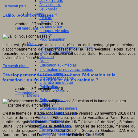
Jeux 4/12 ans
Jeux sérieux
En savoir plus...
Jeux vidéo
Langages
Lalilo...vous connaissez ?
Ecriture
Humour
vendredi, 30 novembre 2018
Langue orale
Fait marquant
Langues vivantes
Lecture
Programmation
Médias
Lalilo est, plus qu’une application, c'est un outil pédagogique numérique
Compétences informationnelles
d’accompagnement de l’apprentissage de la lecture/écriture. Nous avons
Culture des médias
rencontré l'équipe qui a conceptualisé cet outil au Salon Educatice. Nous vous
Curation
invitons à le découvrir ...
Droits
Education aux médias
En savoir plus...
Information et nouveaux médias
Identité numérique
Développement de la robotique dans l’éducation et la
Internet responsable
formation : qu’en attendre et qu’en craindre ?
Littératie numérique
Publication
vendredi, 30 novembre 2018
Réseaux sociaux
Technologies
Métiers
Entrepreneuriat
Entreprises
Evolutions des métiers
Métiers du numérique
C’est le thème de la table ronde organisée le vendredi 23 novembre 2018 dans
Orientation
le cadre du salon Educatec-Educatice porte de Versailles à Paris. Face au
Pratiques numériques
public : Margarida Romero, Laboratoire LINE (Université de Nice) ; Stéphane
Cartes heuristiques
Brunel, Vice Président de la fédération Française de robotique, membre du
Classes inversées
comité de programmation “robocup 2020” ; Sébastien Gouleau, DANE de
Environnement Numérique de Travail
Bordeaux ; Bertrand Formet, Directeur de l’atelier Canopé 25.