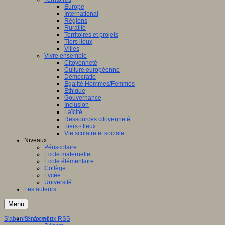
Europe
International
Régions
Ruralité
Territoires et projets
Tiers lieux
Villes
Vivre ensemble
Citoyenneté
Culture européenne
Démocratie
Egalité Hommes/Femmes
Ethique
Gouvernance
Inclusion
Laïcité
Ressources citoyenneté
Tiers - lieux
Vie scolaire et sociale
Niveaux
Périscolaire
Ecole maternelle
Ecole élémentaire
Collège
Lycée
Université
Les auteurs
Menu
S'abonner à ce flux RSS
S'informer