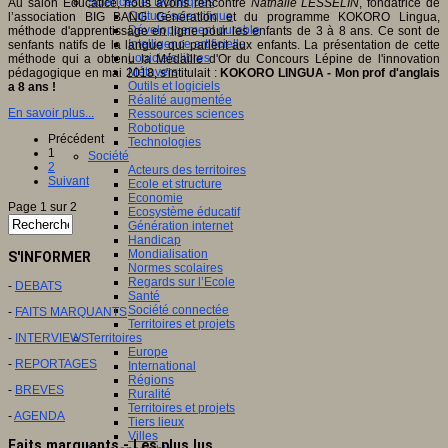
Sciences et techniques
Au salon Educatice, nous avons rencontré
Nathalie LESSELIN
, fondatrice de
Culture scientifique
l’association BIG BANG Génération et du programme KOKORO Lingua,
Développement durable
méthode d'apprentissage en ligne pour les enfants de 3 à 8 ans. Ce sont de
Intelligence artificielle
senfants natifs de la langue qui parlent aux enfants. La présentation de cette
Logiciels libres
méthode qui a obtenu la Médaille d'Or du Concours Lépine de l'innovation
Métavers
pédagogique en mai 2018, s'intitulait :
KOKORO LINGUA - Mon prof d'anglais
Outils et logiciels
a 8 ans !
Réalité augmentée
En savoir plus...
Ressources sciences
Robotique
Précédent
Technologies
1
Société
2
Acteurs des territoires
Suivant
Ecole et structure
Economie
Page 1 sur 2
Ecosystème éducatif
Génération internet
Handicap
Mondialisation
S'INFORMER
Normes scolaires
Regards sur l’Ecole
-
DEBATS
Santé
Société connectée
-
FAITS MARQUANTS
Territoires et projets
-
INTERVIEWS
Territoires
Europe
-
REPORTAGES
International
Régions
-
BREVES
Ruralité
Territoires et projets
-
AGENDA
Tiers lieux
Villes
Faits marquants - Les plus lus