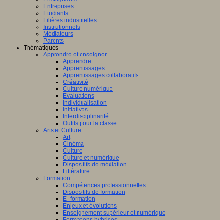
Entreprises
Etudiants
Filières industrielles
Institutionnels
Médiateurs
Parents
Thématiques
Apprendre et enseigner
Apprendre
Apprentissages
Apprentissages collaboratifs
Créativité
Culture numérique
Evaluations
Individualisation
Initiatives
Interdisciplinarité
Outils pour la classe
Arts et Culture
Art
Cinéma
Culture
Culture et numérique
Dispositifs de médiation
Littérature
Formation
Compétences professionnelles
Dispositifs de formation
E- formation
Enjeux et évolutions
Enseignement supérieur et numérique
Formations hybrides