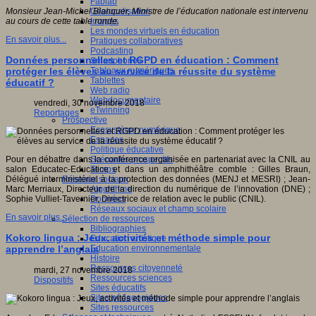
Fablab
Géolocalisation
Monsieur Jean-Michel Blanquer, Ministre de l’éducation nationale est intervenu
Images
au cours de cette table ronde.
Les mondes virtuels en éducation
En savoir plus...
Pratiques collaboratives
Podcasting
Données personnelles et RGPD en éducation : Comment
Smartphones
Tableaux numériques
protéger les élèves au service de la réussite du système
Tablettes
éducatif ?
Web radio
Webdocumentaire
vendredi, 30 novembre 2018
eTwinning
Reportages
Prospective
Ecosystème numérique
Espaces
Politique éducative
Scénarios prospectifs
Pour en débattre dans la conférence organisée en partenariat avec la CNIL au
Temps
salon Educatec-Educatice et dans un amphithéâtre comble : Gilles Braun,
Réseaux sociaux
Délégué interministériel à la protection des données (MENJ et MESRI) ; Jean-
Algorithme
Marc Merriaux, Directeur de la direction du numérique de l’innovation (DNE) ;
Données
Sophie Vulliet-Tavernier, Directrice de relation avec le public (CNIL).
Réseaux sociaux et champ scolaire
En savoir plus...
Sélection de ressources
Bibliographies
Kokoro lingua : Jeux, activités et méthode simple pour
Education artistique
Education environnementale
apprendre l’anglais
Histoire
Ressources citoyenneté
mardi, 27 novembre 2018
Ressources sciences
Dispositifs
Sites éducatifs
Sites pédagogiques
Sites ressources