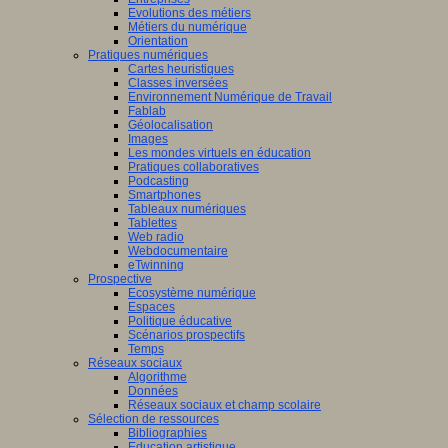
Evolutions des métiers
Métiers du numérique
Orientation
Pratiques numériques
Cartes heuristiques
Classes inversées
Environnement Numérique de Travail
Fablab
Géolocalisation
Images
Les mondes virtuels en éducation
Pratiques collaboratives
Podcasting
Smartphones
Tableaux numériques
Tablettes
Web radio
Webdocumentaire
eTwinning
Prospective
Ecosystème numérique
Espaces
Politique éducative
Scénarios prospectifs
Temps
Réseaux sociaux
Algorithme
Données
Réseaux sociaux et champ scolaire
Sélection de ressources
Bibliographies
Education artistique