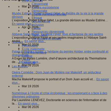
Vivre ensemble
Citoyenneté
Mar 25 2026
Culture européenne
Démocratie
Musée Estrine : Roger Edgard Gillet, du théâtre de la vie à la grande
Egalité Hommes/Femmes
dérision
Ethique
L’exposition Roger Edgar Gillet, La grande dérision au Musée Estrine…
Gouvernance
En savoir plus...
Inclusion
Apr 26 2026
Laïcité
Ressources citoyenneté
Abbaye Saint-André : Gustave Fayet, rêve et fantaisie de ses jardins
Tiers - lieux
L’exposition Gustave Fayet et ses jardins imaginaires à l’Abbaye Saint-
Vie scolaire et sociale
André,…
En savoir plus...
Niveaux
Mar 02 2026
Périscolaire
Ecole maternelle
Palais Lumière – Evian : L’héritage du peintre Holder, entre continuité et
Ecole élémentaire
divergences
Collège
A Evian au Palais Lumière, chef-d’œuvre architectural du Thermalisme
Lycée
de…
En savoir plus...
Université
Mar 09 2026
Les auteurs
Opéra Comédie : Dom Juan de Molière par Makeïeff, un séducteur
enfermé
Macha Makeïeff propose le portrait d’un Dom Juan acculé et…
En savoir
plus...
Mar 19 2026
Numérique à l’école et crise écologique : les enseignant·e·s face à des
dilemmes ordinaires
Par Laureline LENEVEZ, Doctorante en sciences de l'information et de
la…
En savoir plus...
Mar 06 2026