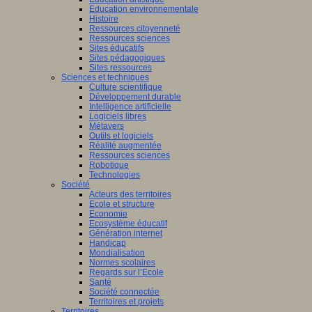
Education environnementale
Histoire
Ressources citoyenneté
Ressources sciences
Sites éducatifs
Sites pédagogiques
Sites ressources
Sciences et techniques
Culture scientifique
Développement durable
Intelligence artificielle
Logiciels libres
Métavers
Outils et logiciels
Réalité augmentée
Ressources sciences
Robotique
Technologies
Société
Acteurs des territoires
Ecole et structure
Economie
Ecosystème éducatif
Génération internet
Handicap
Mondialisation
Normes scolaires
Regards sur l’Ecole
Santé
Société connectée
Territoires et projets
Territoires