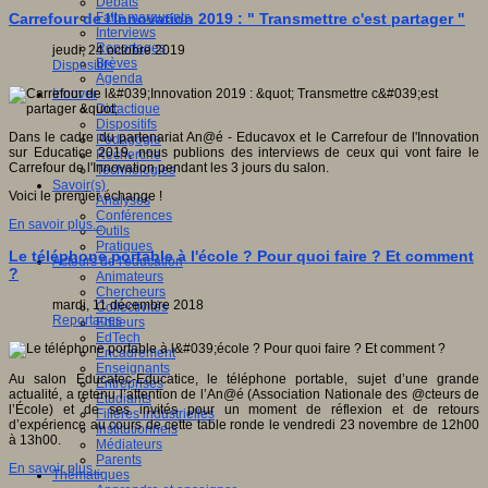
Débats
Faits marquants
Carrefour de l'Innovation 2019 : " Transmettre c'est partager "
Interviews
Reportages
jeudi, 24 octobre 2019
Brèves
Dispositifs
Agenda
Innover
Didactique
Dispositifs
Dans le cadre du partenariat An@é - Educavox et le Carrefour de l'Innovation
Pédagogie
sur Educatice 2019, nous publions des interviews de ceux qui vont faire le
Recherche
Carrefour de l'Innovation pendant les 3 jours du salon.
Technologies
Savoir(s)
Voici le premier échange !
Analyses
Conférences
En savoir plus...
Outils
Pratiques
Le téléphone portable à l'école ? Pour quoi faire ? Et comment
Acteurs de l'éducation
?
Animateurs
Chercheurs
mardi, 11 décembre 2018
Collectivités
Reportages
Editeurs
EdTech
Encadrement
Enseignants
Au salon Educatec-Educatice, le téléphone portable, sujet d’une grande
Entreprises
actualité, a retenu l’attention de l’An@é (Association Nationale des @cteurs de
Etudiants
l’École) et de ses invités pour un moment de réflexion et de retours
Filières industrielles
d’expérience au cours de cette table ronde le vendredi 23 novembre de 12h00
Institutionnels
à 13h00.
Médiateurs
Parents
En savoir plus...
Thématiques