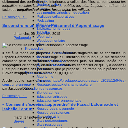
Fablab
obtiennent des performances inférieures à celles des filles, ce sont
surtout les
Géolocalisation
inégalités sociales qui pénalisent les publics les plus fragiles,
entraînant de
Images
facto des
inégalités culturelles fortes selon les milieux.
Les mondes virtuels en éducation
Pratiques collaboratives
En savoir plus...
Podcasting
Smartphones
Se construire un Espace Personnel d’Apprentissage
Tableaux numériques
Tablettes
dimanche, 06 décembre 2015
Web radio
Pédagogie
Webdocumentaire
eTwinning
Prospective
Ecosystème numérique
Il est à la mode de proposer à ses étudiants/stagiaires de se constituer un
Espaces
Espace Personnel d’Apprentissage. Si l’intention est louable, je me demande
Politique éducative
comment peut se débrouiller une personnes plus ou moins isolée pour
Scénarios prospectifs
s’approprier ce concept, en définir les contours et préciser ce qu’il y a dedans !
Temps
C’est pour toutes ces personnes que je propose une trame pour préciser son
Réseaux sociaux
EPA en m’appuyant sur la méthode QQOQCP …
Algorithme
Données
Article publié sur le site :
https://prodageo.wordpress.com/2015/12/04/se-
Réseaux sociaux et champ scolaire
construire-un-epa/
Sélection de ressources
par Jacques Dubois
Bibliographies
En savoir plus...
Education artistique
Education environnementale
« Comment s’exercer à apprendre" de Pascal Lafourcade et
Histoire
Ressources citoyenneté
Isabelle Lebrun
Ressources sciences
Sites éducatifs
mardi, 17 novembre 2015
Sites pédagogiques
Brèves
Sites ressources