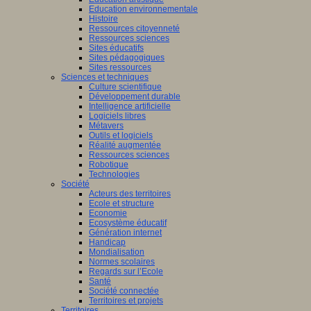
Education environnementale
Histoire
Ressources citoyenneté
Ressources sciences
Sites éducatifs
Sites pédagogiques
Sites ressources
Sciences et techniques
Culture scientifique
Développement durable
Intelligence artificielle
Logiciels libres
Métavers
Outils et logiciels
Réalité augmentée
Ressources sciences
Robotique
Technologies
Société
Acteurs des territoires
Ecole et structure
Economie
Ecosystème éducatif
Génération internet
Handicap
Mondialisation
Normes scolaires
Regards sur l’Ecole
Santé
Société connectée
Territoires et projets
Territoires