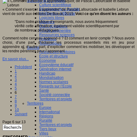
Sciences et techniques
Culture scientifique
Développement durable
« Comment s’exercer à apprendre" de Pascal Lafourcade et Isabelle Lebrun
Intelligence artificielle
vient de sortir aux éditions De Boeck, 2015.
Voici ce qu'en disent les auteurs :
Logiciels libres
"Dans notre pratique d’enseignants, nous avons fréquemment
Métavers
vérifié cette affirmation, également validée scientifiquement par
Outils et logiciels
de nombreux pédagogues.
Réalité augmentée
Ressources sciences
Comment notre cerveau apprend-il ? Et comment en tenir compte ? Nous avons
Robotique
choisi, d’une part, d’éclairer les processus essentiels mis en jeu pour
Technologies
apprendre et, d’autre part, d’expliciter comment les mobiliser, les développer et
Société
les rendre pérennes pour l’apprenant.
Acteurs des territoires
Ecole et structure
En savoir plus...
Economie
Ecosystème éducatif
Précédent
Génération internet
1
Handicap
2
Mondialisation
3
Normes scolaires
4
Regards sur l’Ecole
5
Santé
6
Société connectée
7
Territoires et projets
8
Territoires
9
Europe
10
International
Suivant
Régions
Ruralité
Page 6 sur 13
Territoires et projets
Tiers lieux
Villes