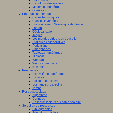
Evolutions des métiers
Métiers du numérique
Orientation
Pratiques numériques
Cartes heuristiques
Classes inversées
Environnement Numérique de Travail
Fablab
Géolocalisation
Images
Les mondes virtuels en éducation
Pratiques collaboratives
Podcasting
Smartphones
Tableaux numériques
Tablettes
Web radio
Webdocumentaire
eTwinning
Prospective
Ecosystème numérique
Espaces
Politique éducative
Scénarios prospectifs
Temps
Réseaux sociaux
Algorithme
Données
Réseaux sociaux et champ scolaire
Sélection de ressources
Bibliographies
Education artistique