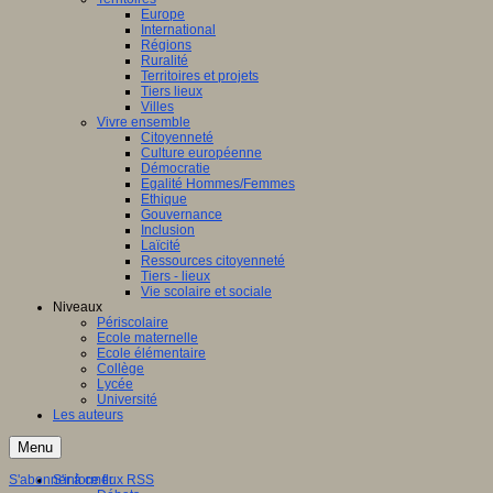
Europe
International
Régions
Ruralité
Territoires et projets
Tiers lieux
Villes
Vivre ensemble
Citoyenneté
Culture européenne
Démocratie
Egalité Hommes/Femmes
Ethique
Gouvernance
Inclusion
Laïcité
Ressources citoyenneté
Tiers - lieux
Vie scolaire et sociale
Niveaux
Périscolaire
Ecole maternelle
Ecole élémentaire
Collège
Lycée
Université
Les auteurs
Menu
S'abonner à ce flux RSS
S'informer