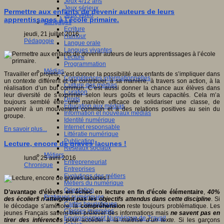
Jeux 4/12 ans
Jeux sérieux
Permettre aux enfants de devenir auteurs de leurs
Jeux vidéo
apprentissages à l’école primaire.
Langages
Ecriture
jeudi, 21 juillet 2016
Humour
Pédagogie
Langue orale
Langues vivantes
Lecture
Programmation
Médias
Travailler en projets, c’est donner la possibilité aux enfants de s’impliquer dans
Compétences informationnelles
un contexte différent et de contribuer, à sa manière, à travers son action, à la
Culture des médias
réalisation d’un but commun. C’est aussi donner la chance aux élèves dans
Curation
leur diversité de s’exprimer selon leurs goûts et leurs capacités. Cela m’a
Droits
toujours semblé être une manière efficace de solidariser une classe, de
Education aux médias
parvenir à un mouvement commun et à des relations positives au sein du
Information et nouveaux médias
groupe.
Identité numérique
Internet responsable
En savoir plus...
Littératie numérique
Publication
Lecture, encore de graves lacunes !
Réseaux sociaux
Métiers
lundi, 25 avril 2016
Entrepreneuriat
Chronique
Entreprises
Evolutions des métiers
Métiers du numérique
Orientation
D’avantage d’élèves en échec en lecture en fin d’école élémentaire
,
40%
Pratiques numériques
des écoliers n’atteignent pas les objectifs attendus dans cette discipline
. Si
Cartes heuristiques
le décodage s’améliore, la
compréhension
reste toujours problématique. Les
Classes inversées
jeunes Français savent bien prélever des informations mais
ne savent pas en
Environnement Numérique de Travail
tirer des inférences
pour accéder à la
maîtrise d’un texte.
Si les garçons