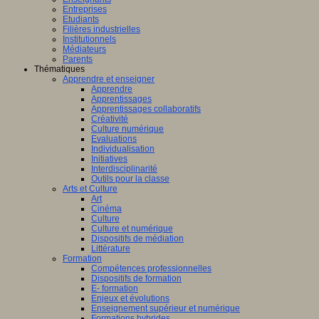
Entreprises
Etudiants
Filières industrielles
Institutionnels
Médiateurs
Parents
Thématiques
Apprendre et enseigner
Apprendre
Apprentissages
Apprentissages collaboratifs
Créativité
Culture numérique
Evaluations
Individualisation
Initiatives
Interdisciplinarité
Outils pour la classe
Arts et Culture
Art
Cinéma
Culture
Culture et numérique
Dispositifs de médiation
Littérature
Formation
Compétences professionnelles
Dispositifs de formation
E- formation
Enjeux et évolutions
Enseignement supérieur et numérique
Formations hybrides