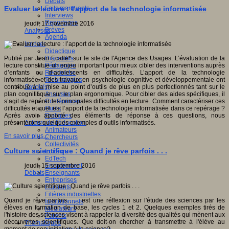
Débats
Faits marquants
Evaluer la lecture : l’apport de la technologie informatisée
Interviews
Reportages
jeudi, 17 novembre 2016
Brèves
Analyses
Agenda
Innover
Didactique
Dispositifs
Publié par Jean Ecalle* sur le site de l'Agence des Usages. L’évaluation de la
Pédagogie
lecture constitue un enjeu important pour mieux cibler des interventions auprès
Recherche
d’enfants ou d’adolescents en difficultés. L’apport de la technologie
Technologies
informatisée et des travaux en psychologie cognitive et développementale ont
Savoir(s)
contribué à la mise au point d’outils de plus en plus perfectionnés tant sur le
Analyses
plan cognitif que sur le plan ergonomique. Pour cibler des aides spécifiques, il
Conférences
s’agit de repérer les principales difficultés en lecture. Comment caractériser ces
Outils
difficultés et quel est l’apport de la technologie informatisée dans ce repérage ?
Pratiques
Après avoir apporté des éléments de réponse à ces questions, nous
Acteurs de l'éducation
présenterons quelques exemples d’outils informatisés.
Animateurs
En savoir plus...
Chercheurs
Collectivités
Culture scientifique : Quand je rêve parfois . . .
Editeurs
EdTech
Encadrement
jeudi, 15 septembre 2016
Enseignants
Débats
Entreprises
Etudiants
Filières industrielles
Quand je rêve parfois . . . est une réflexion sur l'étude des sciences par les
Institutionnels
élèves en formation de base, les cycles 1 et 2. Quelques exemples tirés de
Médiateurs
l'histoire des sciences visent à rappeler la diversité des qualités qui mènent aux
Parents
découvertes scientifiques. Que doit-on chercher à transmettre à l'élève au
Thématiques