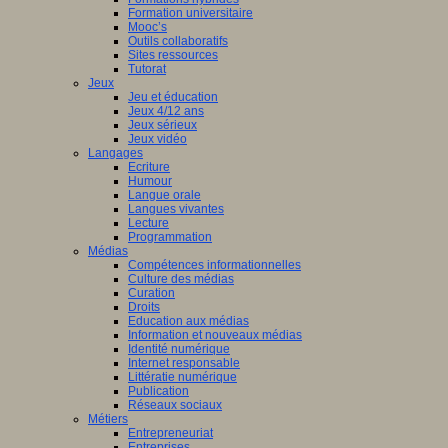
Formation universitaire
Mooc’s
Outils collaboratifs
Sites ressources
Tutorat
Jeux
Jeu et éducation
Jeux 4/12 ans
Jeux sérieux
Jeux vidéo
Langages
Ecriture
Humour
Langue orale
Langues vivantes
Lecture
Programmation
Médias
Compétences informationnelles
Culture des médias
Curation
Droits
Education aux médias
Information et nouveaux médias
Identité numérique
Internet responsable
Littératie numérique
Publication
Réseaux sociaux
Métiers
Entrepreneuriat
Entreprises