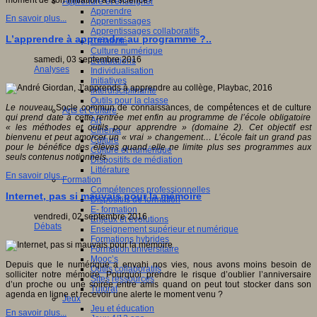
moment de son initiation à la science?
Apprendre et enseigner
Apprendre
En savoir plus...
Apprentissages
Apprentissages collaboratifs
L’apprendre à apprendre au programme ?..
Créativité
Culture numérique
samedi, 03 septembre 2016
Evaluations
Analyses
Individualisation
Initiatives
Interdisciplinarité
Outils pour la classe
Le nouveau
Socle commun de connaissances, de compé́tences et de culture
Arts et Culture
qui prend date à cette rentrée met enfin au programme de l’école obligatoire
Art
« les méthodes et outils pour apprendre » (domaine 2). Cet objectif est
Cinéma
bienvenu et peut amorcer un « vrai » changement… L’école fait un grand pas
Culture
pour le bénéfice des élèves quand elle ne limite plus ses programmes aux
Culture et numérique
seuls contenus notionnels.
Dispositifs de médiation
Littérature
En savoir plus...
Formation
Compétences professionnelles
Internet, pas si mauvais pour la mémoire
Dispositifs de formation
E- formation
vendredi, 02 septembre 2016
Enjeux et évolutions
Débats
Enseignement supérieur et numérique
Formations hybrides
Formation universitaire
Mooc’s
Depuis que le numérique a envahi nos vies, nous avons moins besoin de
Outils collaboratifs
solliciter notre mémoire. Pourquoi prendre le risque d’oublier l’anniversaire
Sites ressources
d’un proche ou une soirée entre amis quand on peut tout stocker dans son
Tutorat
agenda en ligne et recevoir une alerte le moment venu ?
Jeux
Jeu et éducation
En savoir plus...