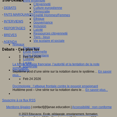
S'INFORMER
Vivre ensemble
Citoyenneté
-
DEBATS
Culture européenne
Démocratie
-
FAITS MARQUANTS
Egalité Hommes/Femmes
Ethique
-
INTERVIEWS
Gouvernance
Inclusion
-
REPORTAGES
Laïcité
Ressources citoyenneté
-
BREVES
Tiers - lieux
Vie scolaire et sociale
-
AGENDA
Niveaux
Périscolaire
Débats - Les plus lus
Ecole maternelle
Ecole élémentaire
Feb 18 2026
Collège
Lycée
La forme scolaire française, l’autorité et la tentation de la note
Université
sommative
Les auteurs
Septième post d’une série sur la notation dans le système…
En savoir
plus...
Feb 24 2026
Docimologie : l’attaque frontale contre le pouvoir enseignant
Huitième post – Une série sur la notation dans le…
En savoir plus...
Souscrire à ce flux RSS
Mentions légales
| contact[@]anae.education |
Accessibilité : non conforme
© 2023 Educavox, Ecole, pédagogie, enseignement, formation