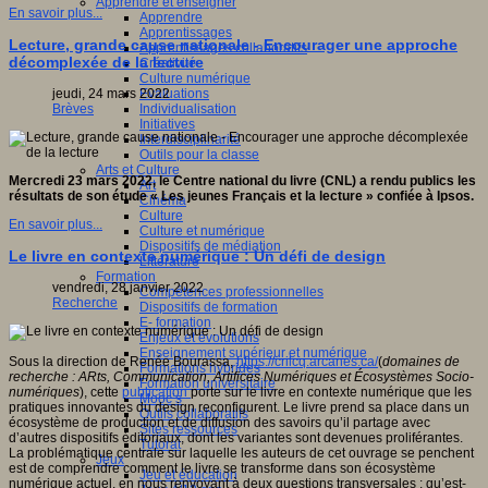
Apprendre et enseigner
En savoir plus...
Apprendre
Apprentissages
Lecture, grande cause nationale - Encourager une approche
Apprentissages collaboratifs
décomplexée de la lecture
Créativité
Culture numérique
Evaluations
jeudi, 24 mars 2022
Individualisation
Brèves
Initiatives
Interdisciplinarité
Outils pour la classe
Arts et Culture
Mercredi 23 mars 2022, le Centre national du livre (CNL) a rendu publics les
Art
résultats de son étude « Les jeunes Français et la lecture » confiée à Ipsos.
Cinéma
Culture
En savoir plus...
Culture et numérique
Dispositifs de médiation
Le livre en contexte numérique : Un défi de design
Littérature
Formation
vendredi, 28 janvier 2022
Compétences professionnelles
Recherche
Dispositifs de formation
E- formation
Enjeux et évolutions
Enseignement supérieur et numérique
Sous la direction de Renée Bourassa,
https://crilcq.arcanes.ca/
(
domaines de
Formations hybrides
recherche : ARts, Communication, Artifices Numériques et Écosystèmes Socio-
Formation universitaire
numériques
), cette
publication
porte sur le livre en contexte numérique que les
Mooc’s
pratiques innovantes du design reconfigurent. Le livre prend sa place dans un
Outils collaboratifs
écosystème de production et de diffusion des savoirs qu’il partage avec
Sites ressources
d’autres dispositifs éditoriaux, dont les variantes sont devenues proliférantes.
Tutorat
La problématique centrale sur laquelle les auteurs de cet ouvrage se penchent
Jeux
est de comprendre comment le livre se transforme dans son écosystème
Jeu et éducation
numérique actuel, en nous renvoyant à deux questions transversales : qu’est-