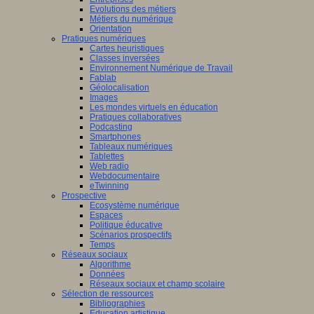
Evolutions des métiers
Métiers du numérique
Orientation
Pratiques numériques
Cartes heuristiques
Classes inversées
Environnement Numérique de Travail
Fablab
Géolocalisation
Images
Les mondes virtuels en éducation
Pratiques collaboratives
Podcasting
Smartphones
Tableaux numériques
Tablettes
Web radio
Webdocumentaire
eTwinning
Prospective
Ecosystème numérique
Espaces
Politique éducative
Scénarios prospectifs
Temps
Réseaux sociaux
Algorithme
Données
Réseaux sociaux et champ scolaire
Sélection de ressources
Bibliographies
Education artistique