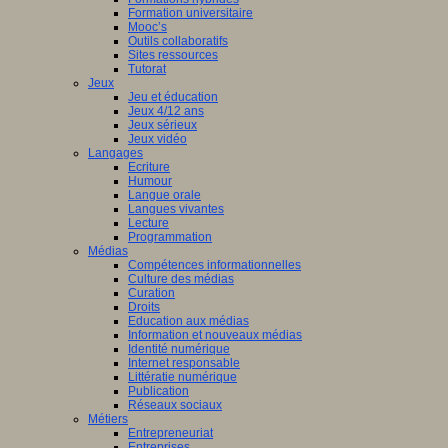
Formation universitaire
Mooc’s
Outils collaboratifs
Sites ressources
Tutorat
Jeux
Jeu et éducation
Jeux 4/12 ans
Jeux sérieux
Jeux vidéo
Langages
Ecriture
Humour
Langue orale
Langues vivantes
Lecture
Programmation
Médias
Compétences informationnelles
Culture des médias
Curation
Droits
Education aux médias
Information et nouveaux médias
Identité numérique
Internet responsable
Littératie numérique
Publication
Réseaux sociaux
Métiers
Entrepreneuriat
Entreprises