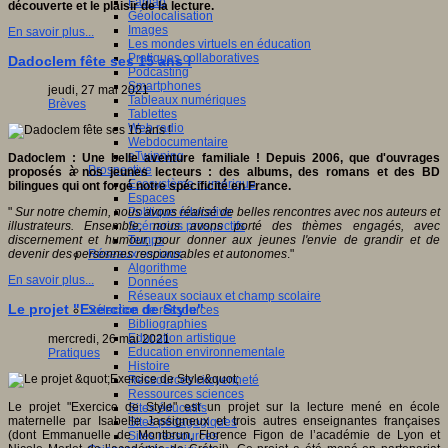
Fablab
découverte et le plaisir de la lecture.
Géolocalisation
Images
En savoir plus...
Les mondes virtuels en éducation
Pratiques collaboratives
Dadoclem fête ses 15 ans !
Podcasting
Smartphones
jeudi, 27 mai 2021
Tableaux numériques
Brèves
Tablettes
Web radio
Webdocumentaire
eTwinning
Dadoclem : Une belle aventure familiale ! Depuis 2006, que d'ouvrages
Prospective
proposés à nos jeunes lecteurs : des albums, des romans et des BD
Ecosystème numérique
bilingues qui ont forgé notre spécificité en France.
Espaces
Politique éducative
"
Sur notre chemin, nous avons réalisé de belles rencontres avec nos auteurs et
Scénarios prospectifs
illustrateurs. Ensemble, nous avons porté des thèmes engagés, avec
Temps
discernement et humour, pour donner aux jeunes l'envie de grandir et de
Réseaux sociaux
devenir des personnes responsables et autonomes
."
Algorithme
En savoir plus...
Données
Réseaux sociaux et champ scolaire
Le projet "Exercice de Style"
Sélection de ressources
Bibliographies
Education artistique
mercredi, 26 mai 2021
Education environnementale
Pratiques
Histoire
Ressources citoyenneté
Ressources sciences
Le projet "Exercice de Style" est un projet sur la lecture mené en école
Sites éducatifs
maternelle par Isabelle Jassigneux et trois autres enseignantes françaises
Sites pédagogiques
(dont Emmanuelle de Montbrun, Florence Figon de l’académie de Lyon et
Sites ressources