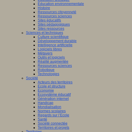
Education environnementale
Histoire
Ressources citoyenneté
Ressources sciences
Sites éducatifs
Sites pédagogiques
Sites ressources
Sciences et techniques
Culture scientifique
Développement durable
Intelligence artificielle
Logiciels libres
Métavers
Outils et logiciels
Réalité augmentée
Ressources sciences
Robotique
Technologies
Société
Acteurs des territoires
Ecole et structure
Economie
Ecosystème éducatif
Génération internet
Handicap
Mondialisation
Normes scolaires
Regards sur l’Ecole
Santé
Société connectée
Territoires et projets
Territoires