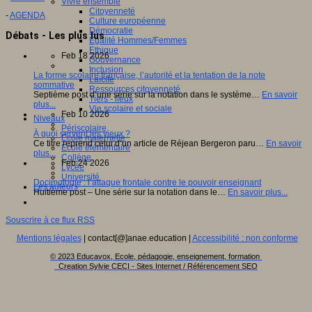
Vivre ensemble
Citoyenneté
-
AGENDA
Culture européenne
Démocratie
Débats - Les plus lus
Egalité Hommes/Femmes
Ethique
Feb 18 2026
Gouvernance
Inclusion
La forme scolaire française, l’autorité et la tentation de la note
Laïcité
sommative
Ressources citoyenneté
Septième post d’une série sur la notation dans le système…
En savoir
Tiers - lieux
plus...
Vie scolaire et sociale
Feb 10 2026
Niveaux
Périscolaire
À quoi servent les vieux ?
Ecole maternelle
Ce titre reprend celui d’un article de Réjean Bergeron paru…
En savoir
Ecole élémentaire
plus...
Collège
Feb 24 2026
Lycée
Université
Docimologie : l’attaque frontale contre le pouvoir enseignant
Les auteurs
Huitième post – Une série sur la notation dans le…
En savoir plus...
Souscrire à ce flux RSS
Mentions légales
| contact[@]anae.education |
Accessibilité : non conforme
© 2023 Educavox, Ecole, pédagogie, enseignement, formation
Creation Sylvie CECI - Sites Internet / Référencement SEO