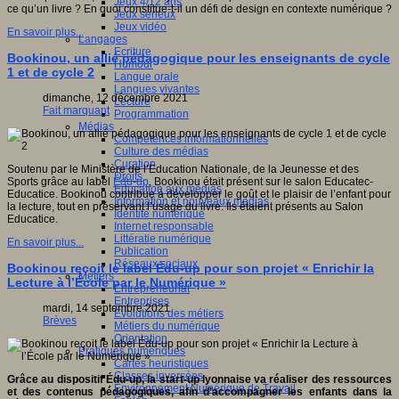
Jeux 4/12 ans
ce qu’un livre ? En quoi constitue-t-il un défi de design en contexte numérique ?
Jeux sérieux
Jeux vidéo
En savoir plus...
Langages
Ecriture
Bookinou, un allié pédagogique pour les enseignants de cycle
Humour
1 et de cycle 2
Langue orale
Langues vivantes
dimanche, 12 décembre 2021
Lecture
Fait marquant
Programmation
Médias
Compétences informationnelles
Culture des médias
Curation
Soutenu par le Ministère de l’Education Nationale, de la Jeunesse et des
Droits
Sports grâce au label
Édu-up
, Bookinou était présent sur le salon Educatec-
Education aux médias
Educatice.
Bookinou contribue à développer le goût et le plaisir de l’enfant pour
Information et nouveaux médias
la lecture, tout en préservant l’usage du livre. Ils étaient présents au Salon
Identité numérique
Educatice.
Internet responsable
Littératie numérique
En savoir plus...
Publication
Réseaux sociaux
Bookinou reçoit le label Édu-up pour son projet « Enrichir la
Métiers
Lecture à l’École par le Numérique »
Entrepreneuriat
Entreprises
mardi, 14 septembre 2021
Evolutions des métiers
Brèves
Métiers du numérique
Orientation
Pratiques numériques
Cartes heuristiques
Classes inversées
Grâce au dispositif
É
du-up,
la start-up lyonnaise va réaliser des ressources
Environnement Numérique de Travail
et des contenus pédagogiques,
afin d’accompagner les enfants dans la