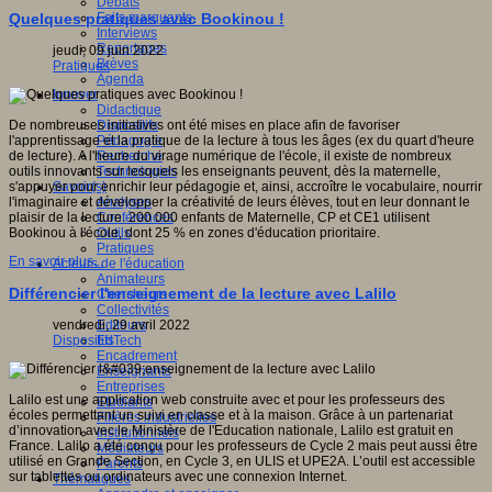
Débats
Faits marquants
Quelques pratiques avec Bookinou !
Interviews
Reportages
jeudi, 09 juin 2022
Brèves
Pratiques
Agenda
Innover
Didactique
Dispositifs
De nombreuses initiatives ont été mises en place afin de favoriser
Pédagogie
l'apprentissage et la pratique de la lecture à tous les âges (ex du quart d'heure
Recherche
de lecture). A l'heure du virage numérique de l'école, il existe de nombreux
Technologies
outils innovants sur lesquels les enseignants peuvent, dès la maternelle,
Savoir(s)
s'appuyer pour enrichir leur pédagogie et, ainsi, accroître le vocabulaire, nourrir
Analyses
l'imaginaire et développer la créativité de leurs élèves, tout en leur donnant le
Conférences
plaisir de la lecture. 200 000 enfants de Maternelle, CP et CE1 utilisent
Outils
Bookinou à l'école, dont 25 % en zones d'éducation prioritaire.
Pratiques
En savoir plus...
Acteurs de l'éducation
Animateurs
Différencier l'enseignement de la lecture avec Lalilo
Chercheurs
Collectivités
Editeurs
vendredi, 29 avril 2022
EdTech
Dispositifs
Encadrement
Enseignants
Entreprises
Lalilo est une application web construite avec et pour les professeurs des
Etudiants
écoles permettant un suivi en classe et à la maison. Grâce à un partenariat
Filières industrielles
d’innovation avec le Ministère de l'Education nationale, Lalilo est gratuit en
Institutionnels
France. Lalilo a été conçu pour les professeurs de Cycle 2 mais peut aussi être
Médiateurs
utilisé en Grande Section, en Cycle 3, en ULIS et UPE2A. L’outil est accessible
Parents
sur tablettes ou ordinateurs avec une connexion Internet.
Thématiques