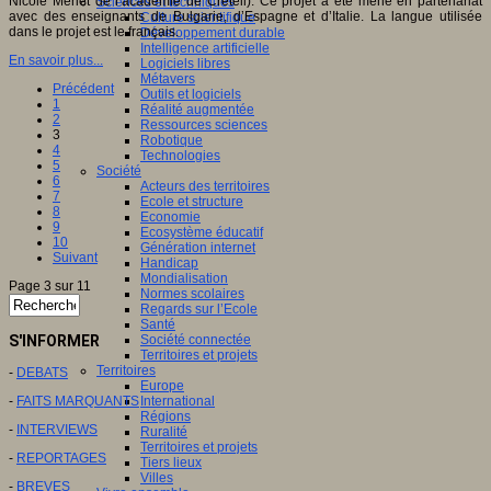
Nicole Merlet de l’académie de Créteil). Ce projet a été mené en partenariat
Sciences et techniques
avec des enseignants de Bulgarie, d’Espagne et d’Italie. La langue utilisée
Culture scientifique
dans le projet est le français.
Développement durable
Intelligence artificielle
En savoir plus...
Logiciels libres
Métavers
Précédent
Outils et logiciels
1
Réalité augmentée
2
Ressources sciences
3
Robotique
4
Technologies
5
Société
6
Acteurs des territoires
7
Ecole et structure
8
Economie
9
Ecosystème éducatif
10
Génération internet
Suivant
Handicap
Mondialisation
Page 3 sur 11
Normes scolaires
Regards sur l’Ecole
Santé
S'INFORMER
Société connectée
Territoires et projets
Territoires
-
DEBATS
Europe
-
FAITS MARQUANTS
International
Régions
-
INTERVIEWS
Ruralité
Territoires et projets
-
REPORTAGES
Tiers lieux
Villes
-
BREVES