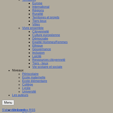
Europe
International
Régions
Ruralité
Territoires et projets
Tiers lieux
Villes
Vivre ensemble
Citoyenneté
Culture européenne
Démocratie
Egalité Hommes/Femmes
Ethique
Gouvernance
Inclusion
Laïcité
Ressources citoyenneté
Tiers - lieux
Vie scolaire et sociale
Niveaux
Périscolaire
Ecole maternelle
Ecole élémentaire
Collège
Lycée
Université
Les auteurs
Menu
S'abonner à ce flux RSS
S'informer