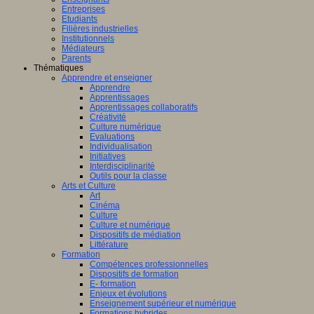
Entreprises
Etudiants
Filières industrielles
Institutionnels
Médiateurs
Parents
Thématiques
Apprendre et enseigner
Apprendre
Apprentissages
Apprentissages collaboratifs
Créativité
Culture numérique
Evaluations
Individualisation
Initiatives
Interdisciplinarité
Outils pour la classe
Arts et Culture
Art
Cinéma
Culture
Culture et numérique
Dispositifs de médiation
Littérature
Formation
Compétences professionnelles
Dispositifs de formation
E- formation
Enjeux et évolutions
Enseignement supérieur et numérique
Formations hybrides