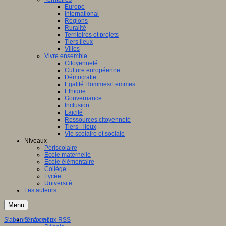
Europe
International
Régions
Ruralité
Territoires et projets
Tiers lieux
Villes
Vivre ensemble
Citoyenneté
Culture européenne
Démocratie
Egalité Hommes/Femmes
Ethique
Gouvernance
Inclusion
Laïcité
Ressources citoyenneté
Tiers - lieux
Vie scolaire et sociale
Niveaux
Périscolaire
Ecole maternelle
Ecole élémentaire
Collège
Lycée
Université
Les auteurs
Menu
S'abonner à ce flux RSS
S'informer