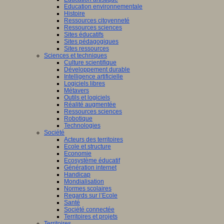
Education environnementale
Histoire
Ressources citoyenneté
Ressources sciences
Sites éducatifs
Sites pédagogiques
Sites ressources
Sciences et techniques
Culture scientifique
Développement durable
Intelligence artificielle
Logiciels libres
Métavers
Outils et logiciels
Réalité augmentée
Ressources sciences
Robotique
Technologies
Société
Acteurs des territoires
Ecole et structure
Economie
Ecosystème éducatif
Génération internet
Handicap
Mondialisation
Normes scolaires
Regards sur l’Ecole
Santé
Société connectée
Territoires et projets
Territoires