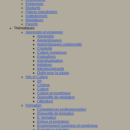
Entreprises
Etudiants
Filières industrielles
Institutionnels
Médiateurs
Parents
Thématiques
Apprendre et enseigner
Apprendre
Apprentissages
Apprentissages collaboratifs
Créativité
Culture numérique
Evaluations
Individualisation
Initiatives
Interdisciplinarité
Outils pour la classe
Arts et Culture
Art
Cinéma
Culture
Culture et numérique
Dispositifs de médiation
Littérature
Formation
Compétences professionnelles
Dispositifs de formation
E- formation
Enjeux et évolutions
Enseignement supérieur et numérique
Formations hybrides