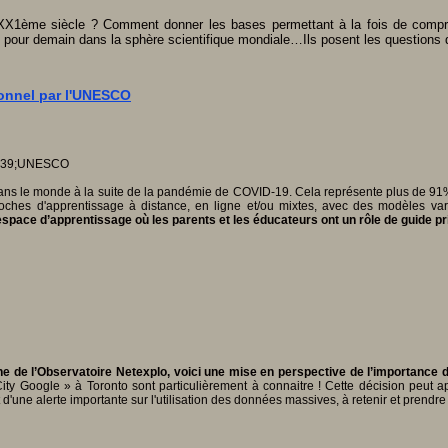
XX1ème siècle ? Comment donner les bases permettant à la fois de compre
s pour demain dans la sphère scientifique mondiale…Ils posent les questions d
tionnel par l'UNESCO
 dans le monde à la suite de la pandémie de COVID-19. Cela représente plus de 91
proches d'apprentissage à distance, en ligne et/ou mixtes, avec des modèles var
 espace d’apprentissage où les parents et les éducateurs ont un rôle de guide p
che de l’Observatoire Netexplo, voici une mise en perspective de l’importance 
ty Google » à Toronto sont particulièrement à connaitre ! Cette décision peut a
'une alerte importante sur l'utilisation des données massives, à retenir et prendre