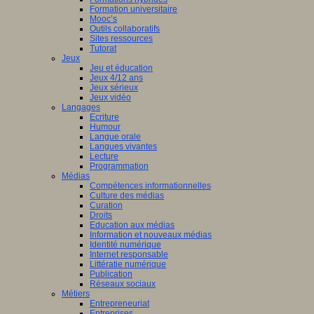
Formation universitaire
Mooc’s
Outils collaboratifs
Sites ressources
Tutorat
Jeux
Jeu et éducation
Jeux 4/12 ans
Jeux sérieux
Jeux vidéo
Langages
Ecriture
Humour
Langue orale
Langues vivantes
Lecture
Programmation
Médias
Compétences informationnelles
Culture des médias
Curation
Droits
Education aux médias
Information et nouveaux médias
Identité numérique
Internet responsable
Littératie numérique
Publication
Réseaux sociaux
Métiers
Entrepreneuriat
Entreprises