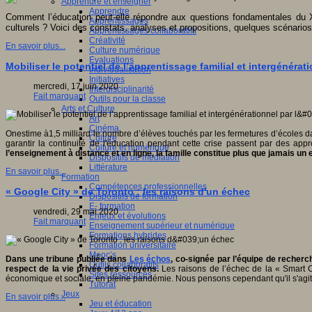
Apprendre et enseigner
Apprendre
Comment l’éducation peut-elle répondre aux questions fondamentales du 
Apprentissages
culturels ? Voici des constats, analyses et propositions, quelques scénario
Apprentissages collaboratifs
Créativité
En savoir plus...
Culture numérique
Evaluations
Mobiliser le potentiel de l’apprentissage familial et intergénéra
Individualisation
Initiatives
mercredi, 17 juin 2020
Interdisciplinarité
Fait marquant
Outils pour la classe
Arts et Culture
Art
Cinéma
Onestime à1,5 milliard le nombre d’élèves touchés par les fermetures d’écoles
Culture
garantir la continuité de l'éducation pendant cette crise passent par des ap
Culture et numérique
l’enseignement à distance et en ligne, la famille constitue plus que jamais un
Dispositifs de médiation
Littérature
En savoir plus...
Formation
Compétences professionnelles
« Google City » de Toronto : les raisons d'un échec
Dispositifs de formation
E- formation
vendredi, 29 mai 2020
Enjeux et évolutions
Fait marquant
Enseignement supérieur et numérique
Formations hybrides
Formation universitaire
Mooc’s
Dans une tribune publiée dans
Les échos
, co-signée par l’équipe de recher
Outils collaboratifs
respect de la vie privée des citoyens.
Les raisons de l’échec de la « Smart Ci
Sites ressources
économique et sociale, en pleine pandémie. Nous pensons cependant qu'il s'agit d
Tutorat
Jeux
En savoir plus...
Jeu et éducation