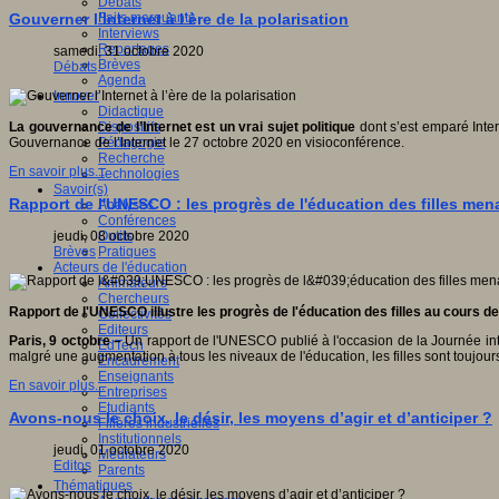
Débats
Faits marquants
Gouverner l’Internet à l’ère de la polarisation
Interviews
Reportages
samedi, 31 octobre 2020
Brèves
Débats
Agenda
Innover
Didactique
Dispositifs
La gouvernance de l’Internet est un vrai sujet politique
dont s’est emparé Inte
Pédagogie
Gouvernance de l’Internet le 27 octobre 2020 en visioconférence.
Recherche
En savoir plus...
Technologies
Savoir(s)
Rapport de l'UNESCO : les progrès de l'éducation des filles men
Analyses
Conférences
Outils
jeudi, 08 octobre 2020
Pratiques
Brèves
Acteurs de l'éducation
Animateurs
Chercheurs
Rapport de l'UNESCO illustre les progrès de l'éducation des filles au cours 
Collectivités
Editeurs
Paris, 9 octobre –
Un rapport de l'UNESCO publié à l'occasion de la Journée inte
EdTech
malgré une augmentation à tous les niveaux de l'éducation, les filles sont toujour
Encadrement
Enseignants
En savoir plus...
Entreprises
Etudiants
Avons-nous le choix, le désir, les moyens d’agir et d’anticiper ?
Filières industrielles
Institutionnels
jeudi, 01 octobre 2020
Médiateurs
Editos
Parents
Thématiques