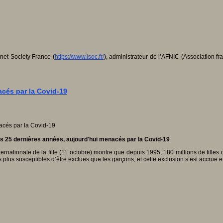
rnet Society France (
https://www.isoc.fr/
), administrateur de l’AFNIC (Association f
acés par la Covid-19
des 25 dernières années, aujourd'hui menacés par la Covid-19
rnationale de la fille (11 octobre) montre que depuis 1995, 180 millions de filles
s plus susceptibles d’être exclues que les garçons, et cette exclusion s’est accrue 