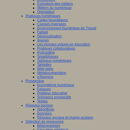
Evolutions des métiers
Métiers du numérique
Orientation
Pratiques numériques
Cartes heuristiques
Classes inversées
Environnement Numérique de Travail
Fablab
Géolocalisation
Images
Les mondes virtuels en éducation
Pratiques collaboratives
Podcasting
Smartphones
Tableaux numériques
Tablettes
Web radio
Webdocumentaire
eTwinning
Prospective
Ecosystème numérique
Espaces
Politique éducative
Scénarios prospectifs
Temps
Réseaux sociaux
Algorithme
Données
Réseaux sociaux et champ scolaire
Sélection de ressources
Bibliographies
Education artistique