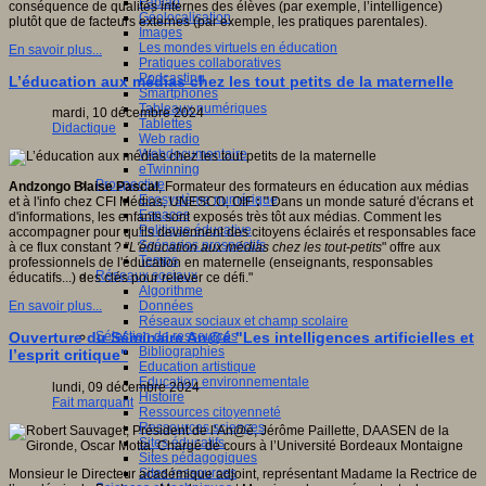
Fablab
conséquence de qualités internes des élèves (par exemple, l’intelligence)
Géolocalisation
plutôt que de facteurs externes (par exemple, les pratiques parentales).
Images
Les mondes virtuels en éducation
En savoir plus...
Pratiques collaboratives
Podcasting
L’éducation aux médias chez les tout petits de la maternelle
Smartphones
Tableaux numériques
mardi, 10 décembre 2024
Tablettes
Didactique
Web radio
Webdocumentaire
eTwinning
Prospective
Andzongo Blaise Pascal
, Formateur des formateurs en éducation aux médias
Ecosystème numérique
et à l'info chez CFI Médias, UNESCO, OIF
:
" Dans un monde saturé d'écrans et
Espaces
d'informations, les enfants sont exposés très tôt aux médias. Comment les
Politique éducative
accompagner pour qu'ils deviennent des citoyens éclairés et responsables face
Scénarios prospectifs
à ce flux constant ? "
L'éducation aux médias chez les tout-petits
" offre aux
Temps
professionnels de l'éducation en maternelle (enseignants, responsables
Réseaux sociaux
éducatifs...) des clés pour relever ce défi."
Algorithme
Données
En savoir plus...
Réseaux sociaux et champ scolaire
Sélection de ressources
Ouverture du Séminaire An@é "Les intelligences artificielles et
Bibliographies
l’esprit critique"
Education artistique
Education environnementale
lundi, 09 décembre 2024
Histoire
Fait marquant
Ressources citoyenneté
Ressources sciences
Sites éducatifs
Sites pédagogiques
Sites ressources
Monsieur le Directeur académique adjoint, représentant Madame la Rectrice de