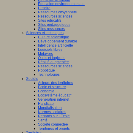
Education environnementale
Histoire
Ressources citoyenneté
Ressources sciences
Sites éducatifs
Sites pédagogiques
Sites ressources
Sciences et techniques
Culture scientifique
Développement durable
Intelligence artificielle
Logiciels libres
Métavers
Outils et logiciels
Réalité augmentée
Ressources sciences
Robotique
Technologies
Société
Acteurs des territoires
Ecole et structure
Economie
Ecosystème éducatif
Génération internet
Handicap
Mondialisation
Normes scolaires
Regards sur l’Ecole
Santé
Société connectée
Territoires et projets
Territoires