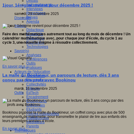
Débats
Faits marquants
1jour, 1énigme revient pour décembre 2025 !
Interviews
Reportages
samedi, 29 novembre 2025
Brèves
Dispositifs
Agenda
Innover
Didactique
Dispositifs
Faire des mathématiques autrement tout au long du mois de décembre ! Un
Pédagogie
calendrier mathématique avec, pour chaque jour d'école, du cycle 1 au
Recherche
cycle 3, une nouvelle énigme à résoudre collectivement.
Technologies
Savoir(s)
Analyses
Conférences
Outils
En savoir plus...
Pratiques
Acteurs de l'éducation
La malle du Bookineur, un parcours de lecture, dès 3 ans
Animateurs
conçu par des profs avec Bookinou
Chercheurs
Collectivités
Editeurs
mardi, 16 septembre 2025
EdTech
Outils
Encadrement
Enseignants
Entreprises
Etudiants
Bookinou propose la malle du Bookineur, un coffret conçu avec plus de 500
Filières industrielles
enseignants de maternelle, pour transmettre le plaisir de lire aux enfants dès
Institutionnels
leurs premières années d’école.
Médiateurs
Parents
En savoir plus...
Thématiques