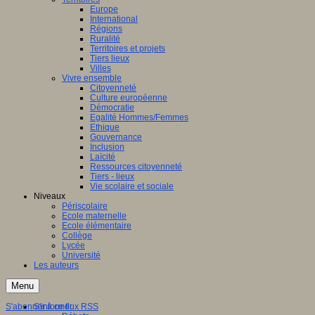
Europe
International
Régions
Ruralité
Territoires et projets
Tiers lieux
Villes
Vivre ensemble
Citoyenneté
Culture européenne
Démocratie
Egalité Hommes/Femmes
Ethique
Gouvernance
Inclusion
Laïcité
Ressources citoyenneté
Tiers - lieux
Vie scolaire et sociale
Niveaux
Périscolaire
Ecole maternelle
Ecole élémentaire
Collège
Lycée
Université
Les auteurs
Menu
S'abonner à ce flux RSS
S'informer