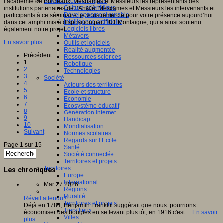
Sciences et techniques
l’académie de Bordeaux, Mesdames et Messieurs les représentants des
Culture scientifique
institutions partenaires de l’An@é, Mesdames et Messieurs les intervenants et
Développement durable
participants à ce séminaire, je vous remercie pour votre présence aujourd’hui
Intelligence artificielle
dans cet amphi mis à disposition par l’IUT Montaigne, qui a ainsi soutenu
Logiciels libres
également notre projet.
Métavers
En savoir plus...
Outils et logiciels
Réalité augmentée
Précédent
Ressources sciences
1
Robotique
2
Technologies
3
Société
4
Acteurs des territoires
5
Ecole et structure
6
Economie
7
Ecosystème éducatif
8
Génération internet
9
Handicap
10
Mondialisation
Suivant
Normes scolaires
Regards sur l’Ecole
Page 1 sur 15
Santé
Société connectée
Territoires et projets
Territoires
Les chroniques
Europe
International
Mar 27 2026
Régions
Ruralité
Réveil attendu !!
Territoires et projets
Déjà en 1784, Benjamin Franklin suggérait que nous pourrions
Tiers lieux
économiser des bougies en se levant plus tôt, en 1916 c'est…
En savoir
Villes
plus...