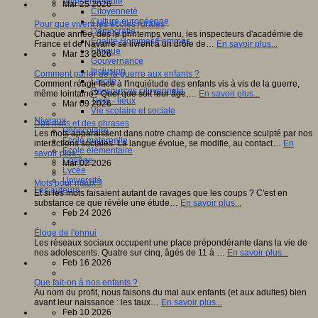
Vivre ensemble
Mar 25 2026
Citoyenneté
Culture européenne
Pour que vivent les écoles rurales
Démocratie
Chaque année, dès le printemps venu, les inspecteurs d'académie de
Egalité Hommes/Femmes
France et de Navarre se livrent à un drôle de…
En savoir plus...
Ethique
Mar 13 2026
Gouvernance
Inclusion
Comment parler de la guerre aux enfants ?
Laïcité
Comment réagir face à l'inquiétude des enfants vis à vis de la guerre,
Ressources citoyenneté
même lointaine? Quel que soit leur âge,…
En savoir plus...
Tiers - lieux
Mar 09 2026
Vie scolaire et sociale
Niveaux
Des mots et des phrases
Périscolaire
Les mots apparaissent dans notre champ de conscience sculpté par nos
Ecole maternelle
interactions sociales. La langue évolue, se modifie, au contact…
En
Ecole élémentaire
savoir plus...
Collège
Mar 02 2026
Lycée
Université
Mots pour maux !!
Les auteurs
Et si les mots faisaient autant de ravages que les coups ? C'est en
substance ce que révèle une étude…
En savoir plus...
Feb 24 2026
Éloge de l'ennui
Les réseaux sociaux occupent une place prépondérante dans la vie de
nos adolescents. Quatre sur cinq, âgés de 11 à …
En savoir plus...
Feb 16 2026
Que fait-on à nos enfants ?
Au nom du profit, nous faisons du mal aux enfants (et aux adultes) bien
avant leur naissance : les taux…
En savoir plus...
Feb 10 2026