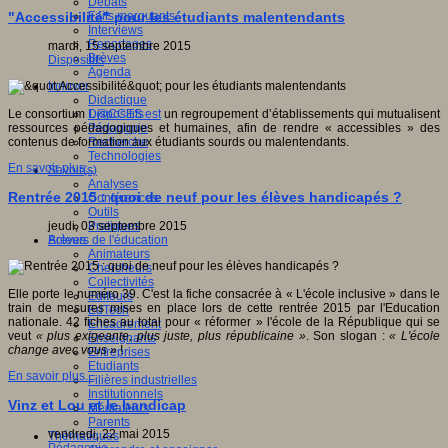
Débats
Faits marquants
"Accessibilité" pour les étudiants malentendants
Interviews
Reportages
mardi, 15 septembre 2015
Brèves
Dispositifs
Agenda
Innover
Didactique
Dispositifs
Le consortium
L@CCES est
un regroupement d’établissements qui mutualisent
Pédagogie
ressources pédagogiques et humaines, afin de rendre « accessibles » des
Recherche
contenus de formation aux étudiants sourds ou malentendants.
Technologies
En savoir plus...
Savoir(s)
Analyses
Rentrée 2015 : quoi de neuf pour les élèves handicapés ?
Conférences
Outils
Pratiques
jeudi, 03 septembre 2015
Acteurs de l'éducation
Brèves
Animateurs
Chercheurs
Collectivités
Elle porte le numéro 39. C'est la fiche consacrée à « L'école inclusive » dans le
Editeurs
train de mesures mises en place lors de cette rentrée 2015 par l'Education
EdTech
nationale. 42 fiches au total pour « réformer » l'école de la République qui se
Encadrement
veut
« plus exigeante, plus juste, plus républicaine »
. Son slogan :
« L'école
Enseignants
change avec vous »
!
Entreprises
Etudiants
En savoir plus...
Filières industrielles
Institutionnels
Vinz et Lou et le handicap
Médiateurs
Parents
vendredi, 22 mai 2015
Thématiques