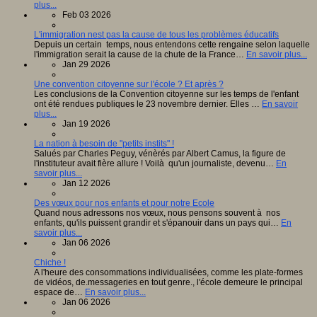
plus...
Feb 03 2026
L'immigration nest pas la cause de tous les problèmes éducatifs
Depuis un certain temps, nous entendons cette rengaine selon laquelle
l'immigration serait la cause de la chute de la France…
En savoir plus...
Jan 29 2026
Une convention citoyenne sur l'école ? Et après ?
Les conclusions de la Convention citoyenne sur les temps de l'enfant
ont été rendues publiques le 23 novembre dernier. Elles …
En savoir
plus...
Jan 19 2026
La nation à besoin de "petits instits" !
Salués par Charles Peguy, vénèrés par Albert Camus, la figure de
l'instituteur avait fière allure ! Voilà qu'un journaliste, devenu…
En
savoir plus...
Jan 12 2026
Des vœux pour nos enfants et pour notre Ecole
Quand nous adressons nos vœux, nous pensons souvent à nos
enfants, qu'ils puissent grandir et s'épanouir dans un pays qui…
En
savoir plus...
Jan 06 2026
Chiche !
A l'heure des consommations individualisées, comme les plate-formes
de vidéos, de.messageries en tout genre., l'école demeure le principal
espace de…
En savoir plus...
Jan 06 2026