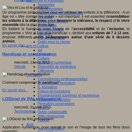
Pédagogie
Apprendre et enseigner
Apprendre
Apprentissages
Un programme pédagogique pour sensibiliser les enfants à la différence - A un
Apprentissages collaboratifs
âge où « être comme les autres » est important, il est essentiel de
sensibiliser
Créativité
les enfants à la différence
, pour
favoriser la tolérance, le respect
et
le vivre
Culture numérique
ensemble
dès le plus jeune âge.
Evaluations
En traitant le handicap sous l’angle de l’
accessibilité
et de l’
inclusion
, le
Individualisation
programme « Vinz et Lou et le handicap », destiné aux
enfants de 7 à 12 ans
,
Initiatives
propose différents
outils pédagogiques autour d'une série de 6 dessins
Interdisciplinarité
animés
.
Outils pour la classe
En savoir plus...
Arts et Culture
Art
Handicap et compensation
Cinéma
Culture
Culture et numérique
mercredi, 13 mai 2015
Dispositifs de médiation
Débats
Littérature
Formation
Compétences professionnelles
Comment compenser le handicap?
Dispositifs de formation
E- formation
En savoir plus...
Enjeux et évolutions
Enseignement supérieur et numérique
LOGIciel de RALentissement
Formations hybrides
Formation universitaire
mercredi, 01 avril 2015
Mooc’s
Technologies
Outils collaboratifs
Sites ressources
Tutorat
Jeux
Application numérique, pour ralentir le son et l’image de tous les films (tous
Jeu et éducation
supports)