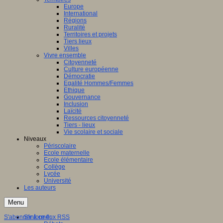
Europe
International
Régions
Ruralité
Territoires et projets
Tiers lieux
Villes
Vivre ensemble
Citoyenneté
Culture européenne
Démocratie
Egalité Hommes/Femmes
Ethique
Gouvernance
Inclusion
Laïcité
Ressources citoyenneté
Tiers - lieux
Vie scolaire et sociale
Niveaux
Périscolaire
Ecole maternelle
Ecole élémentaire
Collège
Lycée
Université
Les auteurs
Menu
S'abonner à ce flux RSS
S'informer