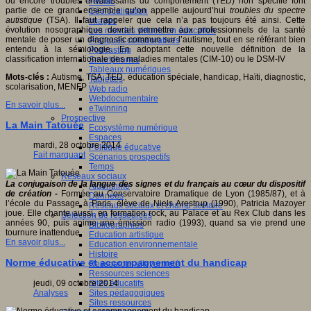
ou encore troubles envahissants du comportement (TED) non spécifié font
Fablab
partie de ce grand ensemble qu’on appelle aujourd’hui
troubles du spectre
Géolocalisation
autistique
(TSA). Il faut rappeler que cela n’a pas toujours été ainsi. Cette
Images
évolution nosographique devrait permettre aux professionnels de la santé
Les mondes virtuels en éducation
mentale de poser un diagnostic commun sur l’autisme, tout en se référant bien
Pratiques collaboratives
entendu à la sémiologie. En adoptant cette nouvelle définition de la
Podcasting
classification internationale des maladies mentales (CIM-10) ou le DSM-IV
Smartphones
Tableaux numériques
Mots-clés :
Autisme, TSA, TED, éducation spéciale, handicap, Haïti, diagnostic,
Tablettes
scolarisation, MENFP
Web radio
Webdocumentaire
En savoir plus...
eTwinning
Prospective
La Main Tatouée
Ecosystème numérique
Espaces
mardi, 28 octobre 2014
Politique éducative
Fait marquant
Scénarios prospectifs
Temps
Réseaux sociaux
La conjugaison de la langue des signes et du français au cœur du dispositif
Algorithme
de création -
Formée au Conservatoire Dramatique de Lyon (1985/87), et à
Données
l’école du Passage à Paris, élève de Niels Arestrup (1990), Patricia Mazoyer
Réseaux sociaux et champ scolaire
joue. Elle chante aussi, en formation rock, au Palace et au Rex Club dans les
Sélection de ressources
années 90, puis anime une émission radio (1993), quand sa vie prend une
Bibliographies
tournure inattendue.
Education artistique
En savoir plus...
Education environnementale
Histoire
Norme éducative et accompagnement du handicap
Ressources citoyenneté
Ressources sciences
jeudi, 09 octobre 2014
Sites éducatifs
Analyses
Sites pédagogiques
Sites ressources