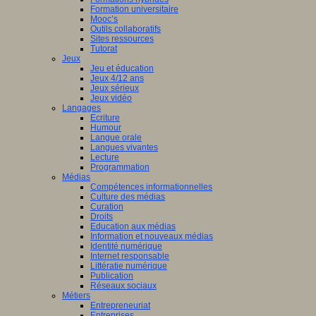
Formation universitaire
Mooc’s
Outils collaboratifs
Sites ressources
Tutorat
Jeux
Jeu et éducation
Jeux 4/12 ans
Jeux sérieux
Jeux vidéo
Langages
Ecriture
Humour
Langue orale
Langues vivantes
Lecture
Programmation
Médias
Compétences informationnelles
Culture des médias
Curation
Droits
Education aux médias
Information et nouveaux médias
Identité numérique
Internet responsable
Littératie numérique
Publication
Réseaux sociaux
Métiers
Entrepreneuriat
Entreprises