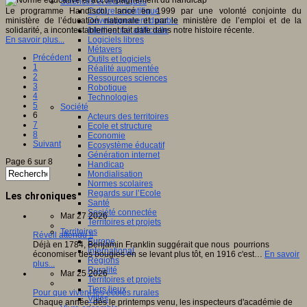
Sciences et techniques
Le programme Handiscol, lancé en 1999 par une volonté conjointe du
Culture scientifique
ministère de l’éducation nationale et par le ministère de l’emploi et de la
Développement durable
solidarité, a incontestablement fait date dans notre histoire récente.
Intelligence artificielle
En savoir plus...
Logiciels libres
Métavers
Précédent
Outils et logiciels
1
Réalité augmentée
2
Ressources sciences
3
Robotique
4
Technologies
5
Société
6
Acteurs des territoires
7
Ecole et structure
8
Economie
Suivant
Ecosystème éducatif
Génération internet
Page 6 sur 8
Handicap
Mondialisation
Normes scolaires
Regards sur l’Ecole
Les chroniques
Santé
Société connectée
Mar 27 2026
Territoires et projets
Territoires
Réveil attendu !!
Europe
Déjà en 1784, Benjamin Franklin suggérait que nous pourrions
International
économiser des bougies en se levant plus tôt, en 1916 c'est…
En savoir
Régions
plus...
Ruralité
Mar 25 2026
Territoires et projets
Tiers lieux
Pour que vivent les écoles rurales
Villes
Chaque année, dès le printemps venu, les inspecteurs d'académie de