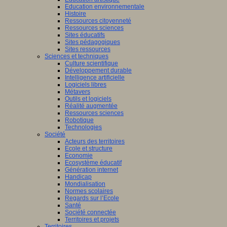
Education environnementale
Histoire
Ressources citoyenneté
Ressources sciences
Sites éducatifs
Sites pédagogiques
Sites ressources
Sciences et techniques
Culture scientifique
Développement durable
Intelligence artificielle
Logiciels libres
Métavers
Outils et logiciels
Réalité augmentée
Ressources sciences
Robotique
Technologies
Société
Acteurs des territoires
Ecole et structure
Economie
Ecosystème éducatif
Génération internet
Handicap
Mondialisation
Normes scolaires
Regards sur l’Ecole
Santé
Société connectée
Territoires et projets
Territoires