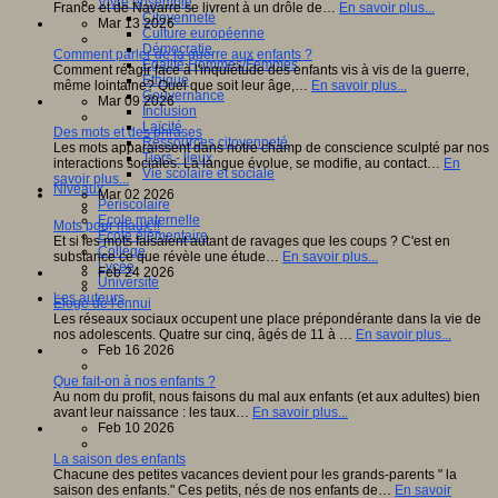
Vivre ensemble
France et de Navarre se livrent à un drôle de…
En savoir plus...
Citoyenneté
Mar 13 2026
Culture européenne
Démocratie
Comment parler de la guerre aux enfants ?
Egalité Hommes/Femmes
Comment réagir face à l'inquiétude des enfants vis à vis de la guerre,
Ethique
même lointaine? Quel que soit leur âge,…
En savoir plus...
Gouvernance
Mar 09 2026
Inclusion
Laïcité
Des mots et des phrases
Ressources citoyenneté
Les mots apparaissent dans notre champ de conscience sculpté par nos
Tiers - lieux
interactions sociales. La langue évolue, se modifie, au contact…
En
Vie scolaire et sociale
savoir plus...
Niveaux
Mar 02 2026
Périscolaire
Ecole maternelle
Mots pour maux !!
Ecole élémentaire
Et si les mots faisaient autant de ravages que les coups ? C'est en
Collège
substance ce que révèle une étude…
En savoir plus...
Lycée
Feb 24 2026
Université
Les auteurs
Éloge de l'ennui
Les réseaux sociaux occupent une place prépondérante dans la vie de
nos adolescents. Quatre sur cinq, âgés de 11 à …
En savoir plus...
Feb 16 2026
Que fait-on à nos enfants ?
Au nom du profit, nous faisons du mal aux enfants (et aux adultes) bien
avant leur naissance : les taux…
En savoir plus...
Feb 10 2026
La saison des enfants
Chacune des petites vacances devient pour les grands-parents " la
saison des enfants." Ces petits, nés de nos enfants de…
En savoir