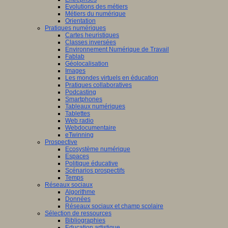
Evolutions des métiers
Métiers du numérique
Orientation
Pratiques numériques
Cartes heuristiques
Classes inversées
Environnement Numérique de Travail
Fablab
Géolocalisation
Images
Les mondes virtuels en éducation
Pratiques collaboratives
Podcasting
Smartphones
Tableaux numériques
Tablettes
Web radio
Webdocumentaire
eTwinning
Prospective
Ecosystème numérique
Espaces
Politique éducative
Scénarios prospectifs
Temps
Réseaux sociaux
Algorithme
Données
Réseaux sociaux et champ scolaire
Sélection de ressources
Bibliographies
Education artistique