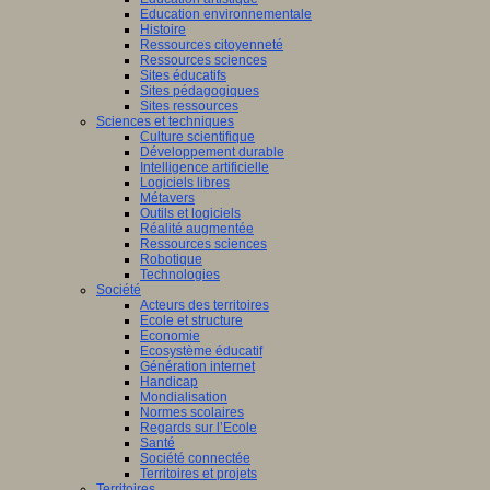
Education environnementale
Histoire
Ressources citoyenneté
Ressources sciences
Sites éducatifs
Sites pédagogiques
Sites ressources
Sciences et techniques
Culture scientifique
Développement durable
Intelligence artificielle
Logiciels libres
Métavers
Outils et logiciels
Réalité augmentée
Ressources sciences
Robotique
Technologies
Société
Acteurs des territoires
Ecole et structure
Economie
Ecosystème éducatif
Génération internet
Handicap
Mondialisation
Normes scolaires
Regards sur l’Ecole
Santé
Société connectée
Territoires et projets
Territoires