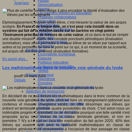
Fablab
Analyses
Géolocalisation
Images
Les mondes virtuels en éducation
Pratiques collaboratives
Podcasting
Etymologiquement, évaluer un(e) élève, c’est mesurer la valeur de ses acquis
Smartphones
scolaire.
En France, de longue date, on s’est pour cela installé dans un
Tableaux numériques
système qui fait de la notation basée sur un barème en vingt points
Tablettes
l’instrument principal de mesure de cette valeur
, et ce dans le but de remplir
Web radio
une double mission : établir des constats ponctuels périodiques (évaluation
Webdocumentaire
sommative), mais aussi permettre à chaque élève de se situer par rapport aux
eTwinning
autres et lui permettre de faire le point sur ce qui, à un moment de sa scolarité,
Prospective
est acquis ou doit être amélioré (évaluation formative).
Ecosystème numérique
Espaces
En savoir plus...
Politique éducative
Scénarios prospectifs
Les mathématiques dans la nouvelle voie générale du lycée
Temps
Réseaux sociaux
jeudi, 04 mars 2021
Algorithme
Débats
Données
Réseaux sociaux et champ scolaire
Sélection de ressources
Bibliographies
En décidant de ne pas inclure les mathématiques dans le tronc commun de la
Education artistique
nouvelle voie générale du lycée, pour en faire un enseignement optionnel aux
Education environnementale
contenus et niveaux d'exigence variés, on offre désormais aux élèves qui
Histoire
entrent en terminale générale quatre possibilités de choix. C'est selon nous un
Ressources citoyenneté
indéniable progrès. Cependant, on se demande pourquoi une telle variété n'est
Ressources sciences
proposée qu'au seul niveau de la classe terminale générale, et non en
Sites éducatifs
première ? N'y a-t-il pas en cela une explication du fait qu'en 2020, 40% des
Sites pédagogiques
élèves qui avaient opté pour la spécialité mathématiques en classe de
Sites ressources
première générale, l'ont abandonnée à l'occasion de leur passage en classe