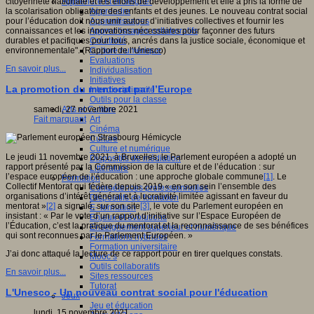
Apprendre et enseigner
citoyenneté nationale et les efforts de développement et elle a pris la forme de
Apprendre
la scolarisation obligatoire des enfants et des jeunes. Le nouveau contrat social
Apprentissages
pour l’éducation doit nous unir autour d’initiatives collectives et fournir les
Apprentissages collaboratifs
connaissances et les innovations nécessaires pour façonner des futurs
Créativité
durables et pacifiques pour tous, ancrés dans la justice sociale, économique et
Culture numérique
environnementale". (Rapport de l’Unesco)
Evaluations
En savoir plus...
Individualisation
Initiatives
La promotion du mentorat par l’Europe
Interdisciplinarité
Outils pour la classe
Arts et Culture
samedi, 27 novembre 2021
Art
Fait marquant
Cinéma
Culture
Culture et numérique
Le jeudi 11 novembre 2021, à Bruxelles, le Parlement européen a adopté un
Dispositifs de médiation
rapport présenté par la Commission de la culture et de l’éducation : sur
Littérature
l’espace européen de l’éducation : une approche globale commune
[1]
. Le
Formation
Collectif Mentorat qui fédère depuis 2019 « en son sein l’ensemble des
Compétences professionnelles
organisations d’intérêt général et à lucrativité limitée agissant en faveur du
Dispositifs de formation
mentorat »
[2]
a signalé, sur son site
[3]
, le vote du Parlement européen en
E- formation
insistant : « Par le vote d’un rapport d’initiative sur l’Espace Européen de
Enjeux et évolutions
l’Éducation, c’est la pratique du mentorat et la reconnaissance de ses bénéfices
Enseignement supérieur et numérique
qui sont reconnues par le Parlement Européen. »
Formations hybrides
Formation universitaire
J’ai donc attaqué la lecture de ce rapport pour en tirer quelques constats.
Mooc’s
Outils collaboratifs
En savoir plus...
Sites ressources
Tutorat
L'Unesco - Un nouveau contrat social pour l'éducation
Jeux
Jeu et éducation
lundi, 15 novembre 2021