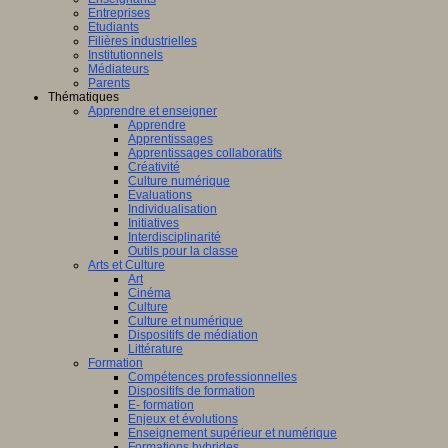
Entreprises
Etudiants
Filières industrielles
Institutionnels
Médiateurs
Parents
Thématiques
Apprendre et enseigner
Apprendre
Apprentissages
Apprentissages collaboratifs
Créativité
Culture numérique
Evaluations
Individualisation
Initiatives
Interdisciplinarité
Outils pour la classe
Arts et Culture
Art
Cinéma
Culture
Culture et numérique
Dispositifs de médiation
Littérature
Formation
Compétences professionnelles
Dispositifs de formation
E- formation
Enjeux et évolutions
Enseignement supérieur et numérique
Formations hybrides