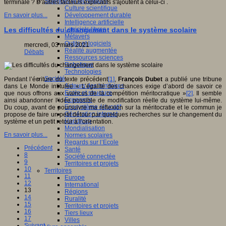
Sciences et techniques
terminale ? D'autres facteurs explicatifs s'ajoutent à celui-ci .
Culture scientifique
Développement durable
En savoir plus...
Intelligence artificielle
Logiciels libres
Les difficultés du changement dans le système scolaire
Métavers
Outils et logiciels
mercredi, 03 mars 2021
Réalité augmentée
Débats
Ressources sciences
Robotique
Technologies
Société
Pendant l’écriture du texte précédent
[1]
,
François Dubet
a publié une tribune
Acteurs des territoires
dans Le Monde intitulée « L’égalité des chances exige d’abord de savoir ce
Ecole et structure
que nous offrons aux vaincus de la compétition méritocratique »
[2]
. Il semble
Economie
ainsi abandonner l’idée possible de modification réelle du système lui-même.
Ecosystème éducatif
Du coup, avant de poursuivre ma réflexion sur la méritocratie et le commun je
Génération internet
propose de faire un petit détour par quelques recherches sur le changement du
Handicap
système et un petit retour à l’orientation.
Mondialisation
En savoir plus...
Normes scolaires
Regards sur l’Ecole
Précédent
Santé
8
Société connectée
9
Territoires et projets
10
Territoires
11
Europe
12
International
13
Régions
14
Ruralité
15
Territoires et projets
16
Tiers lieux
17
Villes
Suivant