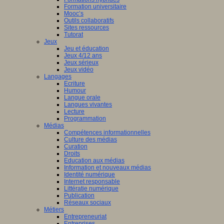
Formation universitaire
Mooc’s
Outils collaboratifs
Sites ressources
Tutorat
Jeux
Jeu et éducation
Jeux 4/12 ans
Jeux sérieux
Jeux vidéo
Langages
Ecriture
Humour
Langue orale
Langues vivantes
Lecture
Programmation
Médias
Compétences informationnelles
Culture des médias
Curation
Droits
Education aux médias
Information et nouveaux médias
Identité numérique
Internet responsable
Littératie numérique
Publication
Réseaux sociaux
Métiers
Entrepreneuriat
Entreprises