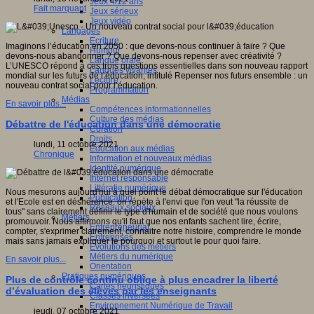
Jeux 4/12 ans
Fait marquant
Jeux sérieux
Jeux vidéo
Langages
Ecriture
Imaginons l’éducation en 2050 : que devons-nous continuer à faire ? Que
Humour
devons-nous abandonner ? Que devons-nous repenser avec créativité ?
Langue orale
L’UNESCO répond à ces trois questions essentielles dans son nouveau rapport
Langues vivantes
mondial sur les futurs de l’éducation, intitulé Repenser nos futurs ensemble : un
Lecture
nouveau contrat social pour l’éducation.
Programmation
Médias
En savoir plus...
Compétences informationnelles
Culture des médias
Débattre de l'éducation dans une démocratie
Curation
Droits
lundi, 11 octobre 2021
Education aux médias
Chronique
Information et nouveaux médias
Identité numérique
Internet responsable
Littératie numérique
Nous mesurons aujourd'hui à quel point le débat démocratique sur l'éducation
Publication
et l'Ecole est en déshérence. on répète à l'envi que l'on veut "la réussite de
Réseaux sociaux
tous" sans clairement définir le type d'humain et de société que nous voulons
Métiers
promouvoir. Nous affirmons qu'il faut que nos enfants sachent lire, écrire,
Entrepreneuriat
compter, s'exprimer clairement, connaitre notre histoire, comprendre le monde
Entreprises
mais sans jamais expliquer le pourquoi et surtout le pour quoi faire.
Evolutions des métiers
Métiers du numérique
En savoir plus...
Orientation
Pratiques numériques
Plus de contrôle continu oblige à plus encadrer la liberté
Cartes heuristiques
d’évaluation des élèves par les enseignants
Classes inversées
Environnement Numérique de Travail
jeudi, 07 octobre 2021