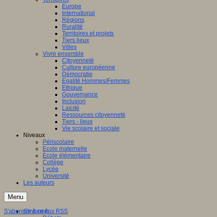
Europe
International
Régions
Ruralité
Territoires et projets
Tiers lieux
Villes
Vivre ensemble
Citoyenneté
Culture européenne
Démocratie
Egalité Hommes/Femmes
Ethique
Gouvernance
Inclusion
Laïcité
Ressources citoyenneté
Tiers - lieux
Vie scolaire et sociale
Niveaux
Périscolaire
Ecole maternelle
Ecole élémentaire
Collège
Lycée
Université
Les auteurs
Menu
S'abonner à ce flux RSS
S'informer