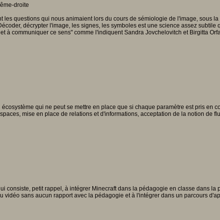
les questions qui nous animaient lors du cours de sémiologie de l'image, sous la f
coder, décrypter l'image, les signes, les symboles est une science assez subtile 
s et à communiquer ce sens" comme l'indiquent Sandra Jovchelovitch et Birgitta O
osystème qui ne peut se mettre en place que si chaque paramètre est pris en compt
paces, mise en place de relations et d'informations, acceptation de la notion de flux,
qui consiste, petit rappel, à intégrer Minecraft dans la pédagogie en classe dans l
eu vidéo sans aucun rapport avec la pédagogie et à l'intégrer dans un parcours d'a