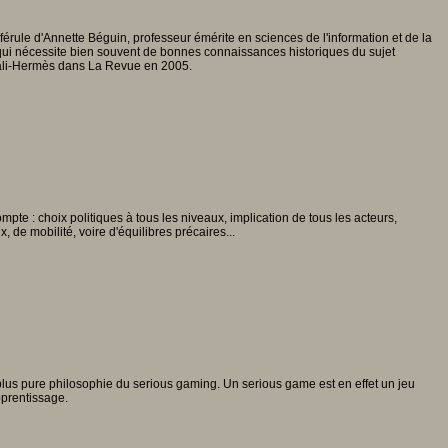
érule d'Annette Béguin, professeur émérite en sciences de l'information et de la
qui nécessite bien souvent de bonnes connaissances historiques du sujet
rfali-Hermès dans La Revue en 2005.
e : choix politiques à tous les niveaux, implication de tous les acteurs,
 de mobilité, voire d'équilibres précaires...
a plus pure philosophie du serious gaming. Un serious game est en effet un jeu
pprentissage.