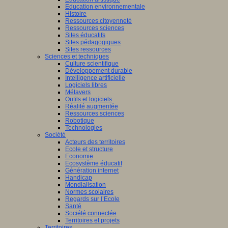
Education environnementale
Histoire
Ressources citoyenneté
Ressources sciences
Sites éducatifs
Sites pédagogiques
Sites ressources
Sciences et techniques
Culture scientifique
Développement durable
Intelligence artificielle
Logiciels libres
Métavers
Outils et logiciels
Réalité augmentée
Ressources sciences
Robotique
Technologies
Société
Acteurs des territoires
Ecole et structure
Economie
Ecosystème éducatif
Génération internet
Handicap
Mondialisation
Normes scolaires
Regards sur l’Ecole
Santé
Société connectée
Territoires et projets
Territoires