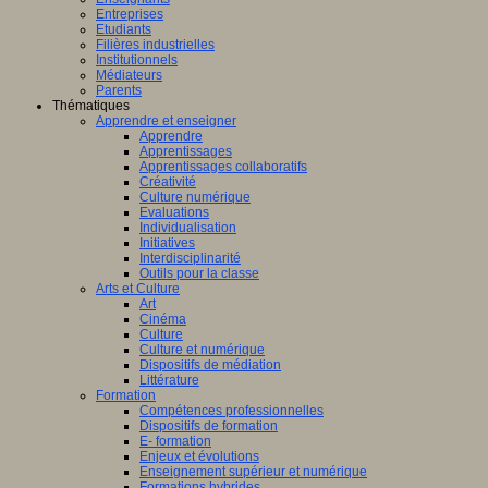
Entreprises
Etudiants
Filières industrielles
Institutionnels
Médiateurs
Parents
Thématiques
Apprendre et enseigner
Apprendre
Apprentissages
Apprentissages collaboratifs
Créativité
Culture numérique
Evaluations
Individualisation
Initiatives
Interdisciplinarité
Outils pour la classe
Arts et Culture
Art
Cinéma
Culture
Culture et numérique
Dispositifs de médiation
Littérature
Formation
Compétences professionnelles
Dispositifs de formation
E- formation
Enjeux et évolutions
Enseignement supérieur et numérique
Formations hybrides