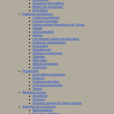
Evolutions des métiers
Métiers du numérique
Orientation
Pratiques numériques
Cartes heuristiques
Classes inversées
Environnement Numérique de Travail
Fablab
Géolocalisation
Images
Les mondes virtuels en éducation
Pratiques collaboratives
Podcasting
Smartphones
Tableaux numériques
Tablettes
Web radio
Webdocumentaire
eTwinning
Prospective
Ecosystème numérique
Espaces
Politique éducative
Scénarios prospectifs
Temps
Réseaux sociaux
Algorithme
Données
Réseaux sociaux et champ scolaire
Sélection de ressources
Bibliographies
Education artistique