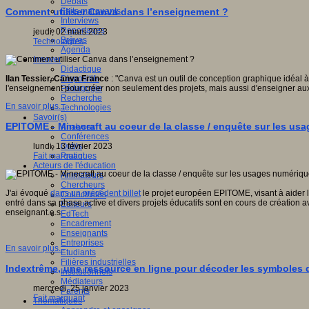
Débats
Faits marquants
Comment utiliser Canva dans l’enseignement ?
Interviews
Reportages
jeudi, 02 mars 2023
Brèves
Technologies
Agenda
Innover
Didactique
Dispositifs
Ilan Tessier,
Canva France
: "Canva est un outil de conception graphique idéal à
Pédagogie
l'enseignement pour créer non seulement des projets, mais aussi d'enseigner au
Recherche
En savoir plus...
Technologies
Savoir(s)
EPITOME - Minecraft au coeur de la classe / enquête sur les us
Analyses
Conférences
Outils
lundi, 13 février 2023
Pratiques
Fait marquant
Acteurs de l'éducation
Animateurs
Chercheurs
J'ai évoqué
dans un précédent billet
le projet européen EPITOME, visant à aider le
Collectivités
entré dans sa phase active et divers projets éducatifs sont en cours de création 
Editeurs
enseignant.e.s
EdTech
Encadrement
Enseignants
Entreprises
En savoir plus...
Etudiants
Filières industrielles
Indextrême, une ressource en ligne pour décoder les symboles d
Institutionnels
Médiateurs
mercredi, 25 janvier 2023
Parents
Fait marquant
Thématiques