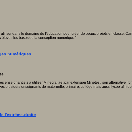
 utiliser dans le domaine de l'éducation pour créer de beaux projets en classe. Can
x élèves les bases de la conception numérique."
ages numériques
s enseignant.e.s à utiliser Minecraft (et par extension Minetest, son alternative li
avec plusieurs enseignants de maternelle, primaire, collège mais aussi lycée afin 
e l'extrême-droite