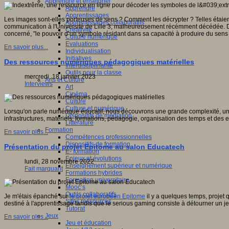
Apprendre et enseigner
Apprendre
Apprentissages
Les images sont-elles porteuses de sens ? Comment les décrypter ? Telles étaient 
Apprentissages collaboratifs
communication à l'Université de Lille 3, malheureusement récémment décédée. Dé
Créativité
concerné, "le pouvoir d’un symbole résidant dans sa capacité à produire du sen
Culture numérique
Evaluations
En savoir plus...
Individualisation
Initiatives
Des ressources numériques pédagogiques matérielles
Interdisciplinarité
Outils pour la classe
mercredi, 18 janvier 2023
Arts et Culture
Interviews
Art
Cinéma
Culture
Culture et numérique
Lorsqu'on parle numérique éducatif, nous découvrons une grande complexité, un éc
Dispositifs de médiation
infrastructures, matériels, formations, pédagogie, organisation des temps et des es
Littérature
Formation
En savoir plus...
Compétences professionnelles
Dispositifs de formation
Présentation du projet Epitome au salon Educatech
E- formation
Enjeux et évolutions
lundi, 28 novembre 2022
Enseignement supérieur et numérique
Fait marquant
Formations hybrides
Formation universitaire
Mooc’s
Outils collaboratifs
Je m'étais épanché sur
le projet européen Epitome
il y a quelques temps, projet 
Sites ressources
destiné à l'apprentissage tandis que le serious gaming consiste à détourner un j
Tutorat
Jeux
En savoir plus...
Jeu et éducation