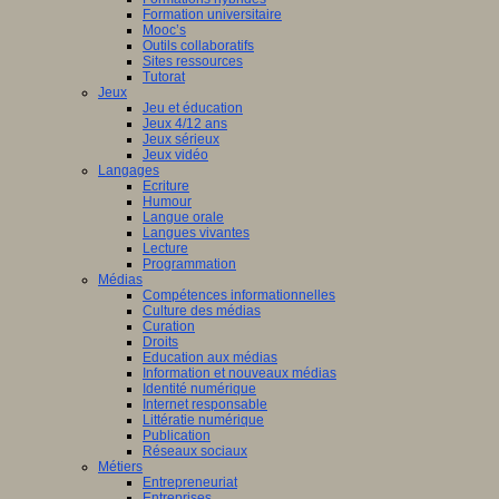
Formation universitaire
Mooc’s
Outils collaboratifs
Sites ressources
Tutorat
Jeux
Jeu et éducation
Jeux 4/12 ans
Jeux sérieux
Jeux vidéo
Langages
Ecriture
Humour
Langue orale
Langues vivantes
Lecture
Programmation
Médias
Compétences informationnelles
Culture des médias
Curation
Droits
Education aux médias
Information et nouveaux médias
Identité numérique
Internet responsable
Littératie numérique
Publication
Réseaux sociaux
Métiers
Entrepreneuriat
Entreprises