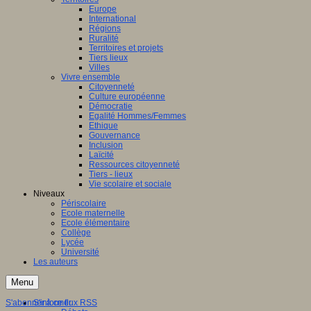
Europe
International
Régions
Ruralité
Territoires et projets
Tiers lieux
Villes
Vivre ensemble
Citoyenneté
Culture européenne
Démocratie
Egalité Hommes/Femmes
Ethique
Gouvernance
Inclusion
Laïcité
Ressources citoyenneté
Tiers - lieux
Vie scolaire et sociale
Niveaux
Périscolaire
Ecole maternelle
Ecole élémentaire
Collège
Lycée
Université
Les auteurs
Menu
S'abonner à ce flux RSS
S'informer