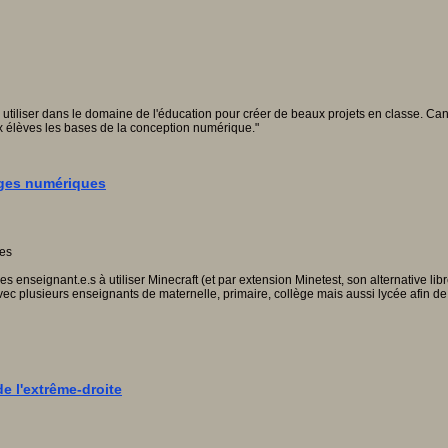
 utiliser dans le domaine de l'éducation pour créer de beaux projets en classe. Can
x élèves les bases de la conception numérique."
ages numériques
s enseignant.e.s à utiliser Minecraft (et par extension Minetest, son alternative li
avec plusieurs enseignants de maternelle, primaire, collège mais aussi lycée afin 
e l'extrême-droite