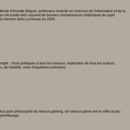
érule d'Annette Béguin, professeur émérite en sciences de l'information et de la
qui nécessite bien souvent de bonnes connaissances historiques du sujet
rfali-Hermès dans La Revue en 2005.
e : choix politiques à tous les niveaux, implication de tous les acteurs,
 de mobilité, voire d'équilibres précaires...
a plus pure philosophie du serious gaming. Un serious game est en effet un jeu
pprentissage.