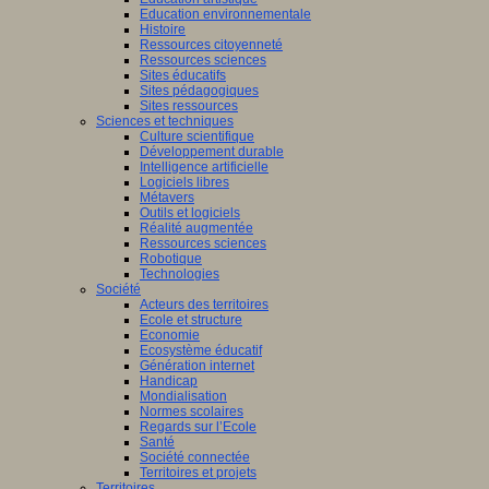
Education environnementale
Histoire
Ressources citoyenneté
Ressources sciences
Sites éducatifs
Sites pédagogiques
Sites ressources
Sciences et techniques
Culture scientifique
Développement durable
Intelligence artificielle
Logiciels libres
Métavers
Outils et logiciels
Réalité augmentée
Ressources sciences
Robotique
Technologies
Société
Acteurs des territoires
Ecole et structure
Economie
Ecosystème éducatif
Génération internet
Handicap
Mondialisation
Normes scolaires
Regards sur l’Ecole
Santé
Société connectée
Territoires et projets
Territoires