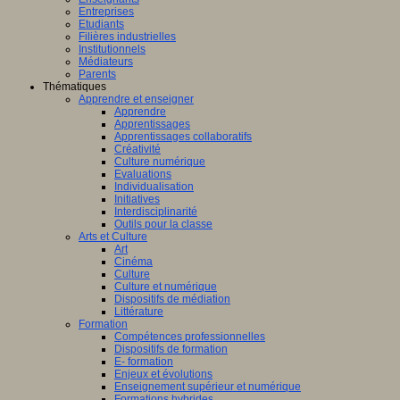
Entreprises
Etudiants
Filières industrielles
Institutionnels
Médiateurs
Parents
Thématiques
Apprendre et enseigner
Apprendre
Apprentissages
Apprentissages collaboratifs
Créativité
Culture numérique
Evaluations
Individualisation
Initiatives
Interdisciplinarité
Outils pour la classe
Arts et Culture
Art
Cinéma
Culture
Culture et numérique
Dispositifs de médiation
Littérature
Formation
Compétences professionnelles
Dispositifs de formation
E- formation
Enjeux et évolutions
Enseignement supérieur et numérique
Formations hybrides