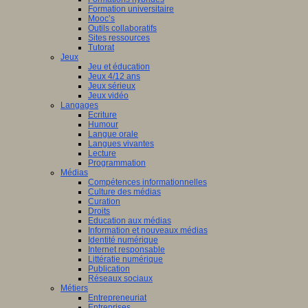
Formation universitaire
Mooc’s
Outils collaboratifs
Sites ressources
Tutorat
Jeux
Jeu et éducation
Jeux 4/12 ans
Jeux sérieux
Jeux vidéo
Langages
Ecriture
Humour
Langue orale
Langues vivantes
Lecture
Programmation
Médias
Compétences informationnelles
Culture des médias
Curation
Droits
Education aux médias
Information et nouveaux médias
Identité numérique
Internet responsable
Littératie numérique
Publication
Réseaux sociaux
Métiers
Entrepreneuriat
Entreprises