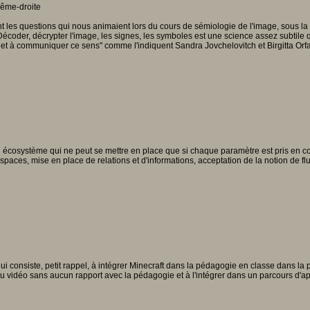
les questions qui nous animaient lors du cours de sémiologie de l'image, sous la f
coder, décrypter l'image, les signes, les symboles est une science assez subtile 
s et à communiquer ce sens" comme l'indiquent Sandra Jovchelovitch et Birgitta O
osystème qui ne peut se mettre en place que si chaque paramètre est pris en compt
paces, mise en place de relations et d'informations, acceptation de la notion de flux,
qui consiste, petit rappel, à intégrer Minecraft dans la pédagogie en classe dans l
eu vidéo sans aucun rapport avec la pédagogie et à l'intégrer dans un parcours d'a