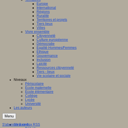
Europe
International
Régions
Ruralité
Territoires et projets
Tiers lieux
Villes
Vivre ensemble
Citoyenneté
Culture européenne
Démocratie
Egalité Hommes/Femmes
Ethique
Gouvernance
Inclusion
Laïcité
Ressources citoyenneté
Tiers - lieux
Vie scolaire et sociale
Niveaux
Périscolaire
Ecole maternelle
Ecole élémentaire
Collège
Lycée
Université
Les auteurs
Menu
S'abonner à ce flux RSS
S'informer