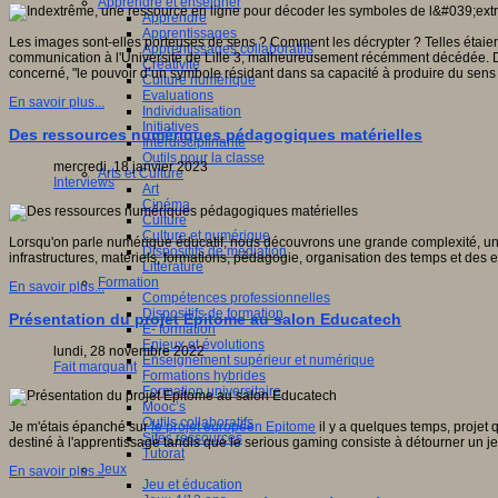
Apprendre et enseigner
Apprendre
Apprentissages
Les images sont-elles porteuses de sens ? Comment les décrypter ? Telles étaient 
Apprentissages collaboratifs
communication à l'Université de Lille 3, malheureusement récémment décédée. Dé
Créativité
concerné, "le pouvoir d’un symbole résidant dans sa capacité à produire du sen
Culture numérique
Evaluations
En savoir plus...
Individualisation
Initiatives
Des ressources numériques pédagogiques matérielles
Interdisciplinarité
Outils pour la classe
mercredi, 18 janvier 2023
Arts et Culture
Interviews
Art
Cinéma
Culture
Culture et numérique
Lorsqu'on parle numérique éducatif, nous découvrons une grande complexité, un éc
Dispositifs de médiation
infrastructures, matériels, formations, pédagogie, organisation des temps et des es
Littérature
Formation
En savoir plus...
Compétences professionnelles
Dispositifs de formation
Présentation du projet Epitome au salon Educatech
E- formation
Enjeux et évolutions
lundi, 28 novembre 2022
Enseignement supérieur et numérique
Fait marquant
Formations hybrides
Formation universitaire
Mooc’s
Outils collaboratifs
Je m'étais épanché sur
le projet européen Epitome
il y a quelques temps, projet 
Sites ressources
destiné à l'apprentissage tandis que le serious gaming consiste à détourner un j
Tutorat
Jeux
En savoir plus...
Jeu et éducation