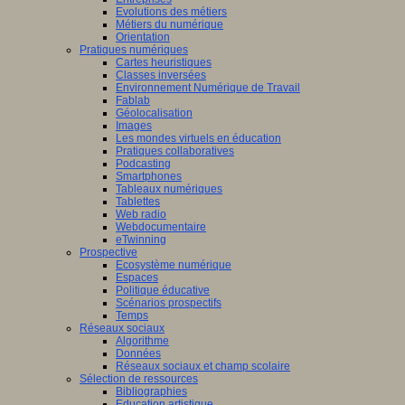
Evolutions des métiers
Métiers du numérique
Orientation
Pratiques numériques
Cartes heuristiques
Classes inversées
Environnement Numérique de Travail
Fablab
Géolocalisation
Images
Les mondes virtuels en éducation
Pratiques collaboratives
Podcasting
Smartphones
Tableaux numériques
Tablettes
Web radio
Webdocumentaire
eTwinning
Prospective
Ecosystème numérique
Espaces
Politique éducative
Scénarios prospectifs
Temps
Réseaux sociaux
Algorithme
Données
Réseaux sociaux et champ scolaire
Sélection de ressources
Bibliographies
Education artistique