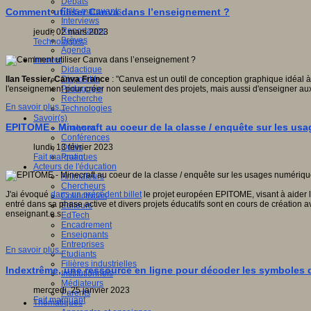
Débats
Faits marquants
Comment utiliser Canva dans l’enseignement ?
Interviews
Reportages
jeudi, 02 mars 2023
Brèves
Technologies
Agenda
Innover
Didactique
Dispositifs
Ilan Tessier,
Canva France
: "Canva est un outil de conception graphique idéal à
Pédagogie
l'enseignement pour créer non seulement des projets, mais aussi d'enseigner au
Recherche
En savoir plus...
Technologies
Savoir(s)
EPITOME - Minecraft au coeur de la classe / enquête sur les us
Analyses
Conférences
Outils
lundi, 13 février 2023
Pratiques
Fait marquant
Acteurs de l'éducation
Animateurs
Chercheurs
J'ai évoqué
dans un précédent billet
le projet européen EPITOME, visant à aider le
Collectivités
entré dans sa phase active et divers projets éducatifs sont en cours de création 
Editeurs
enseignant.e.s
EdTech
Encadrement
Enseignants
Entreprises
En savoir plus...
Etudiants
Filières industrielles
Indextrême, une ressource en ligne pour décoder les symboles d
Institutionnels
Médiateurs
mercredi, 25 janvier 2023
Parents
Fait marquant
Thématiques