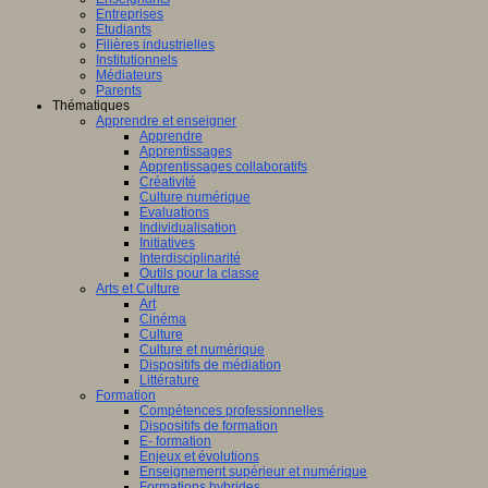
Entreprises
Etudiants
Filières industrielles
Institutionnels
Médiateurs
Parents
Thématiques
Apprendre et enseigner
Apprendre
Apprentissages
Apprentissages collaboratifs
Créativité
Culture numérique
Evaluations
Individualisation
Initiatives
Interdisciplinarité
Outils pour la classe
Arts et Culture
Art
Cinéma
Culture
Culture et numérique
Dispositifs de médiation
Littérature
Formation
Compétences professionnelles
Dispositifs de formation
E- formation
Enjeux et évolutions
Enseignement supérieur et numérique
Formations hybrides