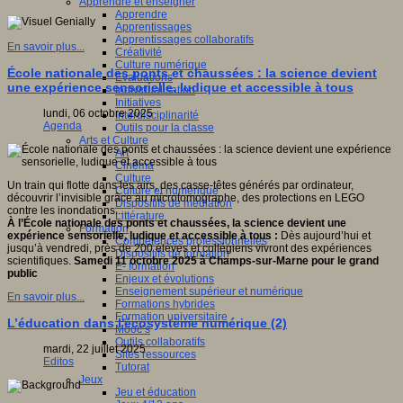
Apprendre et enseigner
Apprendre
Apprentissages
Apprentissages collaboratifs
En savoir plus...
Créativité
Culture numérique
École nationale des ponts et chaussées : la science devient
Evaluations
une expérience sensorielle, ludique et accessible à tous
Individualisation
Initiatives
lundi, 06 octobre 2025
Interdisciplinarité
Agenda
Outils pour la classe
Arts et Culture
Art
Cinéma
Culture
Un train qui flotte dans les airs, des casse-têtes générés par ordinateur,
Culture et numérique
découvrir l’invisible grâce au microtomographe, des protections en LEGO
Dispositifs de médiation
contre les inondations...
Littérature
À l’École nationale des ponts et chaussées, la science devient une
Formation
expérience sensorielle, ludique et accessible à tous :
Dès aujourd’hui et
Compétences professionnelles
jusqu’à vendredi, près de 200 élèves et collégiens vivront des expériences
Dispositifs de formation
scientifiques.
Samedi 11 octobre 2025 à Champs-sur-Marne pour le grand
E- formation
public
Enjeux et évolutions
Enseignement supérieur et numérique
En savoir plus...
Formations hybrides
Formation universitaire
L’éducation dans l'écosystème numérique (2)
Mooc’s
Outils collaboratifs
mardi, 22 juillet 2025
Sites ressources
Editos
Tutorat
Jeux
Jeu et éducation