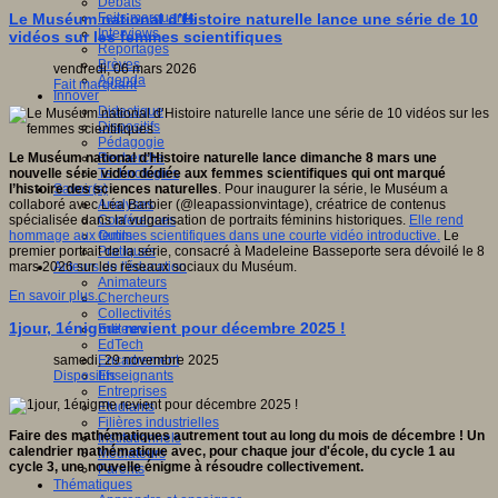
Débats
Faits marquants
Le Muséum national d’Histoire naturelle lance une série de 10
Interviews
vidéos sur les femmes scientifiques
Reportages
Brèves
vendredi, 06 mars 2026
Agenda
Fait marquant
Innover
Didactique
Dispositifs
Pédagogie
Recherche
Le Muséum national d’Histoire naturelle lance dimanche 8 mars une
Technologies
nouvelle série vidéo dédiée aux femmes scientifiques qui ont marqué
Savoir(s)
l’histoire des sciences naturelles
. Pour inaugurer la série, le Muséum a
Analyses
collaboré avec Léa Barbier (@leapassionvintage), créatrice de contenus
Conférences
spécialisée dans la vulgarisation de portraits féminins historiques.
Elle rend
Outils
hommage aux femmes scientifiques dans une courte vidéo introductive.
Le
Pratiques
premier portrait de la série, consacré à Madeleine Basseporte sera dévoilé le 8
Acteurs de l'éducation
mars 2026 sur les réseaux sociaux du Muséum.
Animateurs
En savoir plus...
Chercheurs
Collectivités
1jour, 1énigme revient pour décembre 2025 !
Editeurs
EdTech
Encadrement
samedi, 29 novembre 2025
Enseignants
Dispositifs
Entreprises
Etudiants
Filières industrielles
Faire des mathématiques autrement tout au long du mois de décembre ! Un
Institutionnels
calendrier mathématique avec, pour chaque jour d'école, du cycle 1 au
Médiateurs
cycle 3, une nouvelle énigme à résoudre collectivement.
Parents
Thématiques