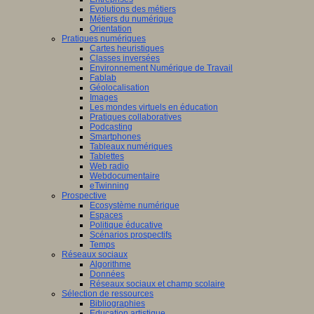
Evolutions des métiers
Métiers du numérique
Orientation
Pratiques numériques
Cartes heuristiques
Classes inversées
Environnement Numérique de Travail
Fablab
Géolocalisation
Images
Les mondes virtuels en éducation
Pratiques collaboratives
Podcasting
Smartphones
Tableaux numériques
Tablettes
Web radio
Webdocumentaire
eTwinning
Prospective
Ecosystème numérique
Espaces
Politique éducative
Scénarios prospectifs
Temps
Réseaux sociaux
Algorithme
Données
Réseaux sociaux et champ scolaire
Sélection de ressources
Bibliographies
Education artistique