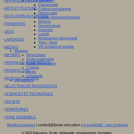
-
APPRENDRE ET ENSEIGNER
Vivre ensemble
Citoyenneté
-
ARTS ET CULTURE
Culture européenne
Démocratie
-
EDUCATION AUX MEDIAS
Egalité Hommes/Femmes
Ethique
-
FORMATION
Gouvernance
Inclusion
-
JEUX
Laïcité
Ressources citoyenneté
-
LANGAGES
Tiers - lieux
Vie scolaire et sociale
-
MEDIAS
Niveaux
-
METIERS
Périscolaire
Ecole maternelle
-
PRATIQUES NUMERIQUES
Ecole élémentaire
Collège
-
PROSPECTIVE
Lycée
Université
-
RESEAUX SOCIAUX
Les auteurs
-
SELECTION DE RESSOURCES
-
SCIENCES ET TECHNIQUES
-
SOCIETE
-
TERRITOIRES
-
VIVRE ENSEMBLE
Mentions légales
| contact[@]anae.education |
Accessibilité : non conforme
© 2023 Educavox, Ecole, pédagogie, enseignement, formation