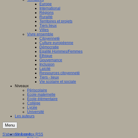
Europe
International
Régions
Ruralité
Territoires et projets
Tiers lieux
Villes
Vivre ensemble
Citoyenneté
Culture européenne
Démocratie
Egalité Hommes/Femmes
Ethique
Gouvernance
Inclusion
Laïcité
Ressources citoyenneté
Tiers - lieux
Vie scolaire et sociale
Niveaux
Périscolaire
Ecole maternelle
Ecole élémentaire
Collège
Lycée
Université
Les auteurs
Menu
S'abonner à ce flux RSS
S'informer