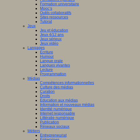
Formation universitaire
Mooc’s
Outils collaboratifs
Sites ressources
Tutorat
Jeux
Jeu et éducation
Jeux 4/12 ans
Jeux sérieux
Jeux vidéo
Langages
Ecriture
Humour
Langue orale
Langues vivantes
Lecture
Programmation
Médias
Compétences informationnelles
Culture des médias
Curation
Droits
Education aux médias
Information et nouveaux médias
Identité numérique
Internet responsable
Littératie numérique
Publication
Réseaux sociaux
Métiers
Entrepreneuriat
Entreprises