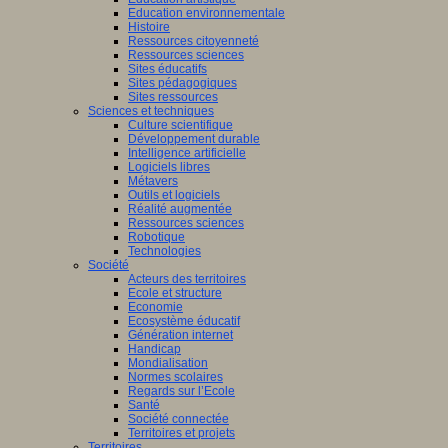
Education environnementale
Histoire
Ressources citoyenneté
Ressources sciences
Sites éducatifs
Sites pédagogiques
Sites ressources
Sciences et techniques
Culture scientifique
Développement durable
Intelligence artificielle
Logiciels libres
Métavers
Outils et logiciels
Réalité augmentée
Ressources sciences
Robotique
Technologies
Société
Acteurs des territoires
Ecole et structure
Economie
Ecosystème éducatif
Génération internet
Handicap
Mondialisation
Normes scolaires
Regards sur l’Ecole
Santé
Société connectée
Territoires et projets
Territoires