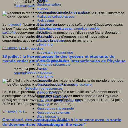
Fablab
jeudi, 10 juillet 2025
Géolocalisation
Fait marquant
Images
Les mondes virtuels en éducation
Pratiques collaboratives
Podcasting
Smartphones
Sur
pixees.fr
, "b
oite à outils pour partager cette culture scientifique avec toutes
Tableaux numériques
et tous
", site copyright
https://creativecommons.org/licenses/by-
Tablettes
sa/2.0/fr/
découvrons la troisième immersion de l’illustratrice Marie Spénale !
Web radio
Elle va à la rencontre de scientifiques d’équipes Inria et nous aide à
Webdocumentaire
comprendre, avec son crayon, la thématique de recherche.
eTwinning
En savoir plus...
Prospective
Ecosystème numérique
18 juillet : la France accueille des lycéens et étudiants du
Espaces
Politique éducative
monde entier pour les Olympiades Internationales de Physique
Scénarios prospectifs
Temps
mardi, 24 juin 2025
Réseaux sociaux
Agenda
Algorithme
Données
Réseaux sociaux et champ scolaire
Sélection de ressources
Le 18 juillet prochain, la France s'apprête à accueillir un événement mondial
Bibliographies
d’envergure :
la 55e édition des Olympiades Internationales de Physique
Education artistique
(IPhO)
se déroulera pour la toute première fois dans le pays du 18 au 24 juillet
Education environnementale
2025 à l’École polytechnique (Île-de-France).
Histoire
Ressources citoyenneté
En savoir plus...
Ressources sciences
Sites éducatifs
Groenland, des aventuriers dédiés à la science avec la sortie
Sites pédagogiques
du documentaire “Something in the water”
Sites ressources