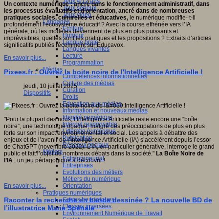
Jeux 4/12 ans
Un contexte numérique : ancré dans le fonctionnement administratif, dans
Jeux sérieux
les processus évaluatifs et d’orientation, ancré dans de nombreuses
Jeux vidéo
pratiques sociales, culturelles et éducatives,
le numérique modifie- t-il
Langages
profondément l’écosystème éducatif ? Avec
la course effrénée vers l’IA
Ecriture
générale, où les modèles deviennent de plus en plus puissants et
Humour
imprévisibles, quelles sont les pratiques et les propositions ? Extraits d’articles
Langue orale
significatifs publiés récemment sur Educavox.
Langues vivantes
Lecture
En savoir plus...
Programmation
Médias
Pixees.fr : Ouvrez la boite noire de l'Intelligence Artificielle !
Compétences informationnelles
Culture des médias
jeudi, 10 juillet 2025
Curation
Dispositifs
Droits
Education aux médias
Information et nouveaux médias
Identité numérique
"Pour la plupart des nous, l’Intelligence Artificielle reste encore une “boîte
Internet responsable
noire”, une technologie opaque, malgré des préoccupations de plus en plus
Littératie numérique
forte sur son impact environnemental et social. Les appels à débattre des
Publication
enjeux et de l’avenir de l’Intelligence Artificielle (IA) s’accélèrent depuis l’essor
Réseaux sociaux
de ChatGPT (novembre 2022). L’IA, en particulier générative, interroge le grand
Métiers
public et fait l’objet de nombreux débats dans la société."
La Boîte Noire de
Entrepreneuriat
l’IA
: un jeu pédagogique à découvrir !
Entreprises
Evolutions des métiers
Métiers du numérique
Orientation
En savoir plus...
Pratiques numériques
Cartes heuristiques
Raconter la recherche en bande dessinée ? La nouvelle BD de
Classes inversées
l’illustratrice Marie Spénale
Environnement Numérique de Travail