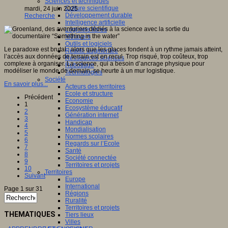
Sciences et techniques
Culture scientifique
mardi, 24 juin 2025
Développement durable
Recherche
Intelligence artificielle
Logiciels libres
Métavers
Outils et logiciels
Le paradoxe est brutal : alors que les glaces fondent à un rythme jamais atteint,
Réalité augmentée
l’accès aux données de terrain est en recul. Trop risqué, trop coûteux, trop
Ressources sciences
complexe à organiser. La science, qui a besoin d’ancrage physique pour
Robotique
modéliser le monde de demain, se heurte à un mur logistique.
Technologies
Société
En savoir plus...
Acteurs des territoires
Ecole et structure
Précédent
Economie
1
Ecosystème éducatif
2
Génération internet
3
Handicap
4
Mondialisation
5
Normes scolaires
6
Regards sur l’Ecole
7
Santé
8
Société connectée
9
Territoires et projets
10
Territoires
Suivant
Europe
International
Page 1 sur 31
Régions
Ruralité
Territoires et projets
THEMATIQUES
Tiers lieux
Villes