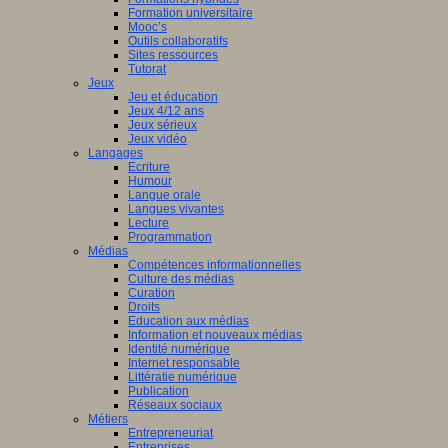
Formation universitaire
Mooc’s
Outils collaboratifs
Sites ressources
Tutorat
Jeux
Jeu et éducation
Jeux 4/12 ans
Jeux sérieux
Jeux vidéo
Langages
Ecriture
Humour
Langue orale
Langues vivantes
Lecture
Programmation
Médias
Compétences informationnelles
Culture des médias
Curation
Droits
Education aux médias
Information et nouveaux médias
Identité numérique
Internet responsable
Littératie numérique
Publication
Réseaux sociaux
Métiers
Entrepreneuriat
Entreprises