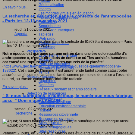
Fablab
Géolocalisation
En savoir plus...
Images
Les mondes virtuels en éducation
La recherche en éducation dans le contexte de l'anthropocène
Pratiques collaboratives
- Paris les 12-13 novembre 2021
Podcasting
Smartphones
jeudi, 21 octobre 2021
Tableaux numériques
Agenda
Tablettes
Web radio
Webdocumentaire
eTwinning
Prospective
Notre époque est marquée par une entrée dans une ère qu’on qualifie d’«
Ecosystème numérique
anthropocène », c’est-à-dire dans un contexte où "les activités humaines
Espaces
ont causé une rupture des équilibres naturels de la planète"
Politique éducative
(
https://www.geo.fr/environnement/geologie-quest-ce-quelanthropocene-
Scénarios prospectifs
193622
). Cet « âge de l’homme » est appréhendé tantôt comme catastrophe
Temps
assurée, tantôt comme fantasme, tantôt comme promesse de retour à l’essentiel
Réseaux sociaux
naturel, ou encore comme indécidabilité radicale.
Algorithme
Données
En savoir plus...
Réseaux sociaux et champ scolaire
Sélection de ressources
" Si nous fabriquons le numérique, le numérique nous fabrique
Bibliographies
aussi " Dominique CARDON
Education artistique
Education environnementale
samedi, 02 octobre 2021
Histoire
Recherche
Ressources citoyenneté
Ressources sciences
Sites éducatifs
Sites pédagogiques
Sites ressources
Pendant 2 jours, en 2020, à la Maison des étudiants de l’Université Bordeaux