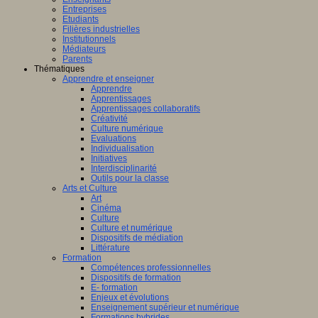
Entreprises
Etudiants
Filières industrielles
Institutionnels
Médiateurs
Parents
Thématiques
Apprendre et enseigner
Apprendre
Apprentissages
Apprentissages collaboratifs
Créativité
Culture numérique
Evaluations
Individualisation
Initiatives
Interdisciplinarité
Outils pour la classe
Arts et Culture
Art
Cinéma
Culture
Culture et numérique
Dispositifs de médiation
Littérature
Formation
Compétences professionnelles
Dispositifs de formation
E- formation
Enjeux et évolutions
Enseignement supérieur et numérique
Formations hybrides