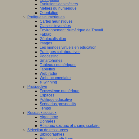
Evolutions des métiers
Métiers du numérique
Orientation
Pratiques numériques
Cartes heuristiques
Classes inversées
Environnement Numérique de Travail
Fablab
Géolocalisation
Images
Les mondes virtuels en éducation
Pratiques collaboratives
Podcasting
Smartphones
Tableaux numériques
Tablettes
Web radio
Webdocumentaire
eTwinning
Prospective
Ecosystème numérique
Espaces
Politique éducative
Scénarios prospectifs
Temps
Réseaux sociaux
Algorithme
Données
Réseaux sociaux et champ scolaire
Sélection de ressources
Bibliographies
Education artistique