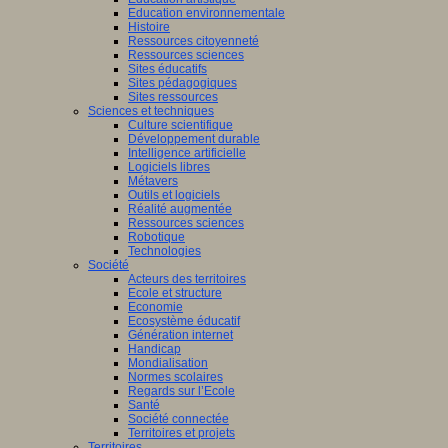
Education environnementale
Histoire
Ressources citoyenneté
Ressources sciences
Sites éducatifs
Sites pédagogiques
Sites ressources
Sciences et techniques
Culture scientifique
Développement durable
Intelligence artificielle
Logiciels libres
Métavers
Outils et logiciels
Réalité augmentée
Ressources sciences
Robotique
Technologies
Société
Acteurs des territoires
Ecole et structure
Economie
Ecosystème éducatif
Génération internet
Handicap
Mondialisation
Normes scolaires
Regards sur l’Ecole
Santé
Société connectée
Territoires et projets
Territoires