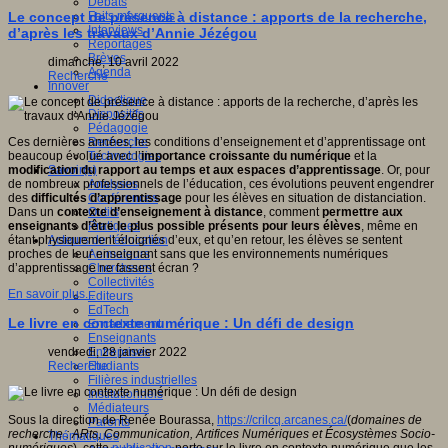
Débats
Faits marquants
Le concept de présence à distance : apports de la recherche,
Interviews
d’après les travaux d’Annie Jézégou
Reportages
Brèves
dimanche, 10 avril 2022
Agenda
Recherche
Innover
Didactique
Dispositifs
Pédagogie
Recherche
Ces dernières années, les conditions d’enseignement et d’apprentissage ont
Technologies
beaucoup évolué avec l’
importance croissante du numérique
et la
Savoir(s)
modification du rapport au temps et aux espaces d’apprentissage
. Or, pour
Analyses
de nombreux professionnels de l’éducation, ces évolutions peuvent engendrer
Conférences
des
difficultés d’apprentissage
pour les élèves en situation de distanciation.
Outils
Dans un
contexte d’enseignement à distance
, comment
permettre aux
Pratiques
enseignants d’être le plus possible présents pour leurs élèves
, même en
Acteurs de l'éducation
étant physiquement éloignés d’eux, et qu’en retour, les élèves se sentent
Animateurs
proches de leur enseignant sans que les environnements numériques
Chercheurs
d’apprentissage ne fassent écran ?
Collectivités
En savoir plus...
Editeurs
EdTech
Le livre en contexte numérique : Un défi de design
Encadrement
Enseignants
Entreprises
vendredi, 28 janvier 2022
Etudiants
Recherche
Filières industrielles
Institutionnels
Médiateurs
Sous la direction de Renée Bourassa,
https://crilcq.arcanes.ca/
(
domaines de
Parents
recherche : ARts, Communication, Artifices Numériques et Écosystèmes Socio-
Thématiques