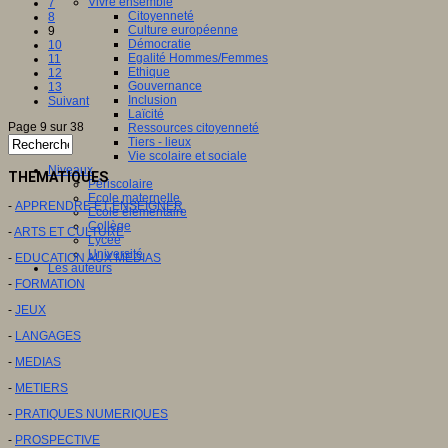
Vivre ensemble
7
Citoyenneté
8
Culture européenne
9
Démocratie
10
Egalité Hommes/Femmes
11
Ethique
12
Gouvernance
13
Inclusion
Suivant
Laïcité
Page 9 sur 38
Ressources citoyenneté
Tiers - lieux
Vie scolaire et sociale
Niveaux
THEMATIQUES
Périscolaire
Ecole maternelle
-
APPRENDRE ET ENSEIGNER
Ecole élémentaire
Collège
-
ARTS ET CULTURE
Lycée
Université
-
EDUCATION AUX MEDIAS
Les auteurs
-
FORMATION
-
JEUX
-
LANGAGES
-
MEDIAS
-
METIERS
-
PRATIQUES NUMERIQUES
-
PROSPECTIVE