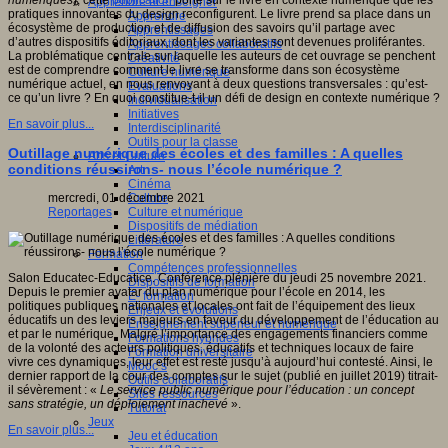
numériques
), cette
publication
porte sur le livre en contexte numérique que les
Apprendre et enseigner
pratiques innovantes du design reconfigurent. Le livre prend sa place dans un
Apprendre
écosystème de production et de diffusion des savoirs qu’il partage avec
Apprentissages
d’autres dispositifs éditoriaux, dont les variantes sont devenues proliférantes.
Apprentissages collaboratifs
La problématique centrale sur laquelle les auteurs de cet ouvrage se penchent
Créativité
est de comprendre comment le livre se transforme dans son écosystème
Culture numérique
numérique actuel, en nous renvoyant à deux questions transversales : qu’est-
Evaluations
ce qu’un livre ? En quoi constitue-t-il un défi de design en contexte numérique ?
Individualisation
Initiatives
En savoir plus...
Interdisciplinarité
Outils pour la classe
Outillage numérique des écoles et des familles : A quelles
Arts et Culture
conditions réussirons- nous l’école numérique ?
Art
Cinéma
Culture
mercredi, 01 décembre 2021
Culture et numérique
Reportages
Dispositifs de médiation
Littérature
Formation
Compétences professionnelles
Salon Educatec-Educatice. Conférence plénière du jeudi 25 novembre 2021.
Dispositifs de formation
Depuis le premier avatar du plan numérique pour l’école en 2014, les
E- formation
politiques publiques nationales et locales ont fait de l’équipement des lieux
Enjeux et évolutions
éducatifs un des leviers majeurs en faveur du développement de l’éducation au
Enseignement supérieur et numérique
et par le numérique. Malgré l’importance des engagements financiers comme
Formations hybrides
de la volonté des acteurs politiques, éducatifs et techniques locaux de faire
Formation universitaire
vivre ces dynamiques, leur effet est resté jusqu’à aujourd’hui contesté. Ainsi, le
Mooc’s
dernier rapport de la cour des comptes sur le sujet (publié en juillet 2019) titrait-
Outils collaboratifs
il sévèrement : «
Le service public numérique pour l’éducation : un concept
Sites ressources
sans stratégie, un déploiement inachevé
».
Tutorat
Jeux
En savoir plus...
Jeu et éducation