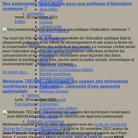
Jeux 4/12 ans
Des partenariats façon puzzle pour une politique d’éducation
Jeux sérieux
commune ?
Jeux vidéo
Langages
mardi, 30 novembre 2021
Ecriture
Editos
Humour
Langue orale
Langues vivantes
Lecture
"Au cours du XXe siècle, la finalité essentielle de l’éducation publique était la
Programmation
citoyenneté nationale et les efforts de développement et elle a pris la forme de
Médias
la scolarisation obligatoire des enfants et des jeunes. Le nouveau contrat social
Compétences informationnelles
pour l’éducation doit nous unir autour d’initiatives collectives et fournir les
Culture des médias
connaissances et les innovations nécessaires pour façonner des futurs
Curation
durables et pacifiques pour tous, ancrés dans la justice sociale, économique et
Droits
environnementale". (Rapport de l’Unesco)
Education aux médias
Information et nouveaux médias
En savoir plus...
Identité numérique
Internet responsable
Webinaire TECHNE : Développer les usages des techniques
Littératie numérique
numériques pour l'éducation, nécessité d'une approche
Publication
partenariale
Réseaux sociaux
Métiers
Entrepreneuriat
lundi, 29 novembre 2021
Entreprises
Fait marquant
Evolutions des métiers
Métiers du numérique
Orientation
Pratiques numériques
Webinaire proposé dans le cadre des rendez-vous de l
’unité de recherche
Cartes heuristiques
Techné de l’Université de Poitiers
, il a réuni le 16 novembre 2021 autour de
Classes inversées
Jean François Cerisier(@jfcerisier)
les témoignages d’experts de 4 Pays :
Environnement Numérique de Travail
Brésil, Canada (Québec), Maroc et Suisse, dans le cadre du projet
REVE.