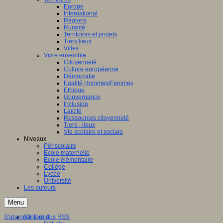
Europe
International
Régions
Ruralité
Territoires et projets
Tiers lieux
Villes
Vivre ensemble
Citoyenneté
Culture européenne
Démocratie
Egalité Hommes/Femmes
Ethique
Gouvernance
Inclusion
Laïcité
Ressources citoyenneté
Tiers - lieux
Vie scolaire et sociale
Niveaux
Périscolaire
Ecole maternelle
Ecole élémentaire
Collège
Lycée
Université
Les auteurs
Menu
S'abonner à ce flux RSS
S'informer