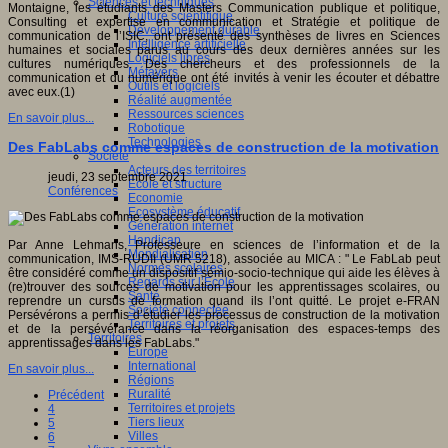
Sciences et techniques
Montaigne, les étudiants des Masters Communication publique et politique,
Culture scientifique
Consulting et expertise en communication et Stratégie et politique de
Développement durable
communication de l’ISIC, ont présenté des synthèses de livres en Sciences
Intelligence artificielle
humaines et sociales parus au cours des deux dernières années sur les
Logiciels libres
cultures numériques. Des chercheurs et des professionnels de la
Métavers
communication et du numérique ont été invités à venir les écouter et débattre
Outils et logiciels
avec eux.(1)
Réalité augmentée
Ressources sciences
En savoir plus...
Robotique
Technologies
Des FabLabs comme espaces de construction de la motivation
Société
Acteurs des territoires
jeudi, 23 septembre 2021
Ecole et structure
Conférences
Economie
Ecosystème éducatif
Génération internet
Handicap
Par Anne Lehmans, Professeure en sciences de l’information et de la
Mondialisation
communication, IMS-RUDII (UMR 5218), associée au MICA : " Le FabLab peut
Normes scolaires
être considéré comme un dispositif sémio-socio-technique qui aide les élèves à
Regards sur l’Ecole
(re)trouver des sources de motivation pour les apprentissages scolaires, ou
Santé
reprendre un cursus de formation quand ils l’ont quitté. Le projet e-FRAN
Société connectée
Persévérons a permis d’étudier les processus de construction de la motivation
Territoires et projets
et de la persévérance dans la réorganisation des espaces-temps des
Territoires
apprentissages dans les FabLabs."
Europe
International
En savoir plus...
Régions
Ruralité
Précédent
Territoires et projets
4
Tiers lieux
5
Villes
6