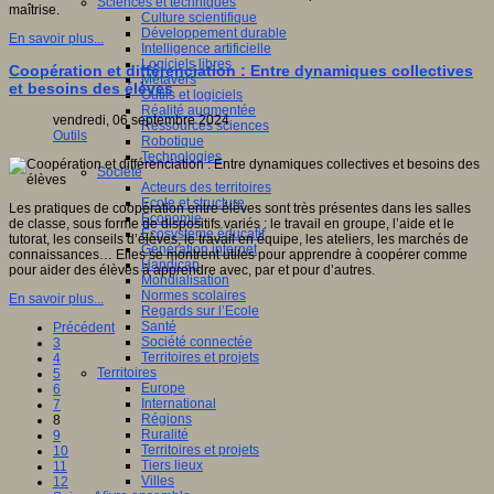
Sciences et techniques
maîtrise.
Culture scientifique
Développement durable
En savoir plus...
Intelligence artificielle
Logiciels libres
Coopération et différenciation : Entre dynamiques collectives
Métavers
et besoins des élèves
Outils et logiciels
Réalité augmentée
vendredi, 06 septembre 2024
Ressources sciences
Outils
Robotique
Technologies
Société
Acteurs des territoires
Ecole et structure
Les pratiques de coopération entre élèves sont très présentes dans les salles
Economie
de classe, sous forme de dispositifs variés : le travail en groupe, l’aide et le
Ecosystème éducatif
tutorat, les conseils d’élèves, le travail en équipe, les ateliers, les marchés de
Génération internet
connaissances… Elles se montrent utiles pour apprendre à coopérer comme
Handicap
pour aider des élèves à apprendre avec, par et pour d’autres.
Mondialisation
Normes scolaires
En savoir plus...
Regards sur l’Ecole
Santé
Précédent
Société connectée
3
Territoires et projets
4
Territoires
5
Europe
6
International
7
Régions
8
Ruralité
9
Territoires et projets
10
Tiers lieux
11
Villes
12