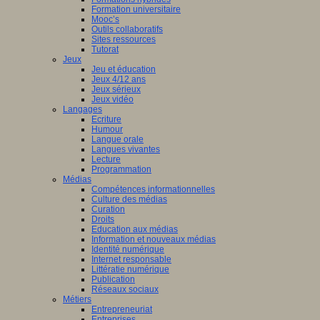
Formation universitaire
che
Mooc’s
Outils collaboratifs
pe
Sites ressources
Tutorat
Jeux
Jeu et éducation
es
Jeux 4/12 ans
eur.e.s
Jeux sérieux
Jeux vidéo
t.e.s
Langages
ur.e.s
Ecriture
Humour
es
Langue orale
Langues vivantes
tion.
Lecture
Programmation
s
Médias
Compétences informationnelles
che
Culture des médias
Curation
es
Droits
Education aux médias
Information et nouveaux médias
lent
Identité numérique
airement
Internet responsable
Littératie numérique
Publication
Réseaux sociaux
Métiers
aux
Entrepreneuriat
Entreprises