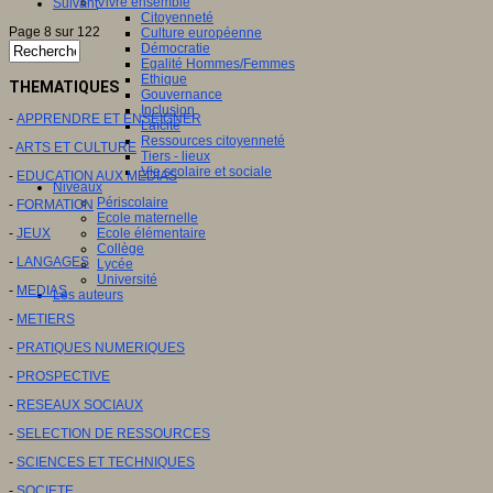
Vivre ensemble
Suivant
Citoyenneté
Page 8 sur 122
Culture européenne
Démocratie
Egalité Hommes/Femmes
Ethique
THEMATIQUES
Gouvernance
Inclusion
-
APPRENDRE ET ENSEIGNER
Laïcité
Ressources citoyenneté
-
ARTS ET CULTURE
Tiers - lieux
Vie scolaire et sociale
-
EDUCATION AUX MEDIAS
Niveaux
Périscolaire
-
FORMATION
Ecole maternelle
Ecole élémentaire
-
JEUX
Collège
-
LANGAGES
Lycée
Université
-
MEDIAS
Les auteurs
-
METIERS
-
PRATIQUES NUMERIQUES
-
PROSPECTIVE
-
RESEAUX SOCIAUX
-
SELECTION DE RESSOURCES
-
SCIENCES ET TECHNIQUES
-
SOCIETE