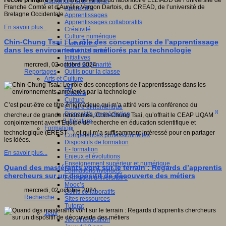
l’école primaire »
de Francine Athias du laboratoire ELLIADD de l’université de
Apprendre et enseigner
Franche Comté et d’Aurélie Vergon Dartois, du CREAD, de l’université de
Apprendre
ctive
Bretagne Occidentale.
Apprentissages
ve,
Apprentissages collaboratifs
ientifique,
En savoir plus...
Créativité
que,
Culture numérique
pédagogique,
Chin-Chung Tsai : Le rôle des conceptions de l’apprentissage
Evaluations
gnitive,
dans les environnements améliorés par la technologie
Individualisation
ophique
Initiatives
Interdisciplinarité
mercredi, 02 octobre 2024
que.
Outils pour la classe
Reportages
Arts et Culture
Art
ipe
Cinéma
Culture
che
C’est peut-être ce titre énigmatique qui m’a attiré vers la conférence du
Culture et numérique
[i]
Dispositifs de médiation
ion
chercheur de grande renommée, Chin-Chung Tsai, qu’offrait le CEAP UQAM
Littérature
fique
conjointement avec l'Équipe de recherche en éducation scientifique et
Formation
[ii]
technologique (EREST
) et qui m’a suffisamment intéressé pour en partager
Compétences professionnelles
logique
les idées.
Dispositifs de formation
T)
E- formation
En savoir plus...
Enjeux et évolutions
Enseignement supérieur et numérique
pement
Quand des mastérants vont sur le terrain : Regards d’apprentis
Formations hybrides
chercheurs sur un dispositif de découverte des métiers
Formation universitaire
eurs
Mooc’s
ionnels
mercredi, 02 octobre 2024
Outils collaboratifs
Recherche
Sites ressources
ants
Tutorat
Jeux
Jeu et éducation
urs.