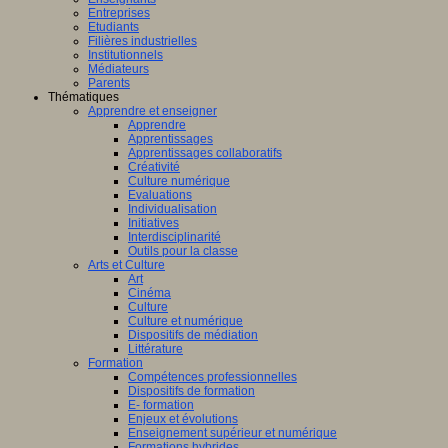
fique
Entreprises
Etudiants
logique
Filières industrielles
T
Institutionnels
Médiateurs
Parents
Thématiques
Apprendre et enseigner
Apprendre
Apprentissages
amment
Apprentissages collaboratifs
sé
Créativité
Culture numérique
Evaluations
er
Individualisation
Initiatives
Interdisciplinarité
Outils pour la classe
Arts et Culture
Art
Cinéma
AP
Culture
(Centre
Culture et numérique
e
Dispositifs de médiation
Littérature
ntissage
Formation
Compétences professionnelles
Dispositifs de formation
mance)
E- formation
Enjeux et évolutions
Enseignement supérieur et numérique
Formations hybrides