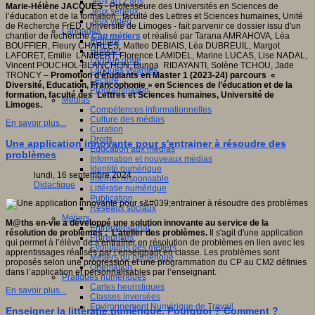
Jeux 4/12 ans
Marie-Hélène JACQUES
- Professeure des Universités en Sciences de
Jeux sérieux
l’éducation et de la formation, faculté des Lettres et Sciences humaines, Unité
Jeux vidéo
sité
de Recherche FrED, Université de Limoges - fait parvenir ce dossier issu d'un
Langages
chantier de recherche
Cap métiers
et réalisé par Tarana AMRAHOVA, Léa
Ecriture
c
BOUFFIER, Fleury CHARLES, Matteo DEBIAIS, Léa DUBREUIL, Margot
Humour
LAFORET, Emilie LAMBERT, Florence LAMIDEL, Marine LUCAS, Lise NADAL,
Langue orale
al
Vincent POUCHOL-BLANCHON, Bunga RIDAYANTI, Solène TCHOU, Jade
Langues vivantes
),
TRONCY –
Promotion d’étudiants en Master 1 (2023-24) parcours «
Lecture
Diversité, Education, Francophonie » en Sciences de l’éducation et de la
Programmation
formation, faculté des Lettres et Sciences humaines, Université de
Médias
ique
Limoges.
Compétences informationnelles
ent
Culture des médias
if
En savoir plus...
Curation
Droits
Une application innovante pour s'entrainer à résoudre des
Education aux médias
problèmes
Information et nouveaux médias
Identité numérique
lundi, 16 septembre 2024
Internet responsable
ves
Didactique
Littératie numérique
Publication
ches
Réseaux sociaux
ntes
Métiers
M@ths en-vie a développé une solution innovante au service de la
Entrepreneuriat
résolution de problèmes : L’atelier des problèmes.
Il s'agit d'une application
Entreprises
ne
qui permet à l’élève de s’entraîner en résolution de problèmes en lien avec les
Evolutions des métiers
apprentissages réalisés par l’enseignant en classe. Les problèmes sont
Métiers du numérique
proposés selon une progression et une programmation du CP au CM2 définies
Orientation
res,
dans l’application et personnalisables par l’enseignant.
Pratiques numériques
tions,
Cartes heuristiques
ires
En savoir plus...
Classes inversées
Environnement Numérique de Travail
ntions
Enseigner la littératie numérique. Pourquoi ? Comment ?