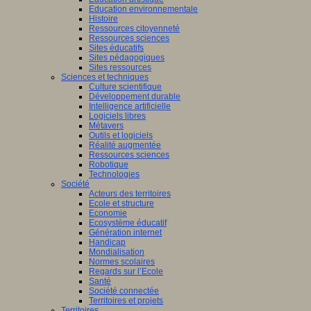
Education environnementale
Histoire
Ressources citoyenneté
ants
Ressources sciences
nent
Sites éducatifs
Sites pédagogiques
sus
Sites ressources
entissage)
Sciences et techniques
Culture scientifique
ment
Développement durable
Intelligence artificielle
Logiciels libres
Métavers
Outils et logiciels
tissage).
Réalité augmentée
Ressources sciences
Robotique
Technologies
Société
Acteurs des territoires
dre,
Ecole et structure
Economie
Ecosystème éducatif
Génération internet
eurs
Handicap
Mondialisation
Normes scolaires
Regards sur l’Ecole
tion,
Santé
Société connectée
Territoires et projets
Territoires