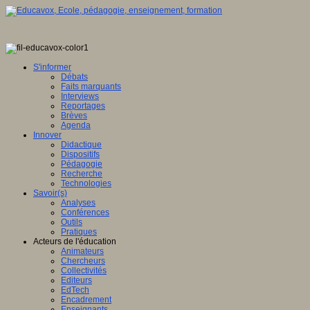
tique
S'informer
Débats
Faits marquants
Interviews
ence
Reportages
Brèves
eur
Agenda
Innover
Didactique
mé
e,
Dispositifs
Pédagogie
Recherche
Technologies
it
Savoir(s)
Analyses
Conférences
Outils
Pratiques
Acteurs de l'éducation
ntement
Animateurs
Chercheurs
e
Collectivités
Editeurs
che
EdTech
Encadrement
ion
Enseignants