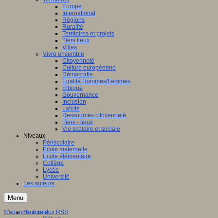
Europe
ation
International
Régions
aux
Ruralité
Territoires et projets
ntissage,
Tiers lieux
Villes
Vivre ensemble
ques
Citoyenneté
Culture européenne
Démocratie
Egalité Hommes/Femmes
Ethique
Gouvernance
nent
Inclusion
Laïcité
Ressources citoyenneté
entissage
Tiers - lieux
inaires
Vie scolaire et sociale
Niveaux
le
Périscolaire
Ecole maternelle
s,
Ecole élémentaire
Collège
es
Lycée
Université
tion
Les auteurs
ne)
Menu
ersaux
gulation,
S'abonner à ce flux RSS
S'informer
nement,