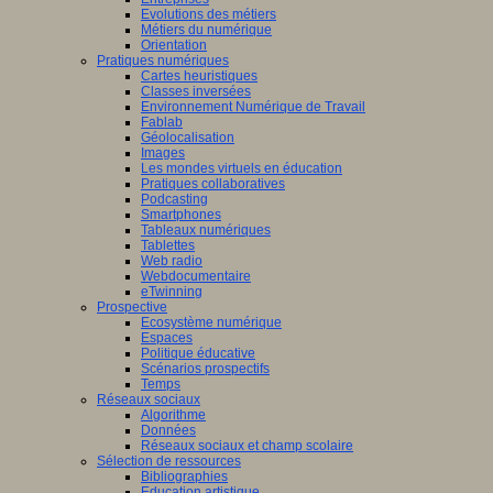
Evolutions des métiers
Métiers du numérique
Orientation
tissage
Pratiques numériques
Cartes heuristiques
mance,
Classes inversées
Environnement Numérique de Travail
Fablab
ctives
Géolocalisation
Images
Les mondes virtuels en éducation
Pratiques collaboratives
Podcasting
eurs
Smartphones
Tableaux numériques
que
Tablettes
naires,
Web radio
didactique,
Webdocumentaire
eTwinning
pédagogie
Prospective
Ecosystème numérique
Espaces
ciences
Politique éducative
Scénarios prospectifs
tion
Temps
Réseaux sociaux
iner
Algorithme
Données
ons
Réseaux sociaux et champ scolaire
Sélection de ressources
Bibliographies
Education artistique