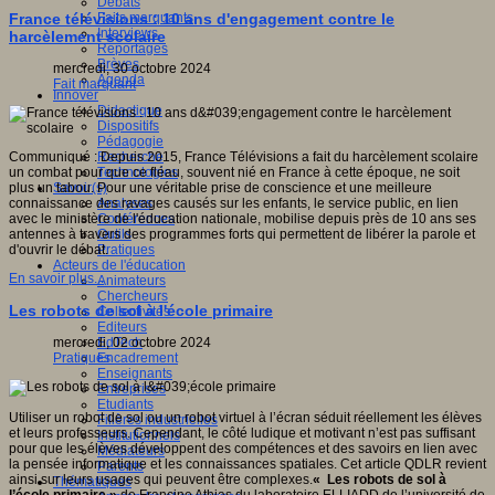
Débats
gnition,
Faits marquants
France télévisions : 10 ans d'engagement contre le
e
Interviews
,
harcèlement scolaire
Reportages
Brèves
e).
mercredi, 30 octobre 2024
Agenda
Fait marquant
Innover
Didactique
Dispositifs
Pédagogie
Recherche
Communiqué : Depuis 2015, France Télévisions a fait du harcèlement scolaire
Technologies
un combat pour que ce fléau, souvent nié en France à cette époque, ne soit
Savoir(s)
plus un tabou. Pour une véritable prise de conscience et une meilleure
tes
Analyses
connaissance des ravages causés sur les enfants, le service public, en lien
e,
Conférences
avec le ministère de l'éducation nationale, mobilise depuis près de 10 ans ses
olaire
Outils
antennes à travers des programmes forts qui permettent de libérer la parole et
Pratiques
d'ouvrir le débat.
que,
Acteurs de l'éducation
En savoir plus...
Animateurs
,
Chercheurs
Les robots de sol à l'école primaire
Collectivités
a
Editeurs
EdTech
mercredi, 02 octobre 2024
Encadrement
Pratiques
Enseignants
Entreprises
.
Etudiants
Utiliser un robot de sol ou un robot virtuel à l’écran séduit réellement les élèves
Filières industrielles
et leurs professeurs. Cependant, le côté ludique et motivant n’est pas suffisant
Institutionnels
pour que les élèves développent des compétences et des savoirs en lien avec
Médiateurs
la pensée informatique et les connaissances spatiales. Cet article QDLR revient
Parents
s
ainsi sur leurs usages qui peuvent être complexes.
« Les robots de sol à
Thématiques