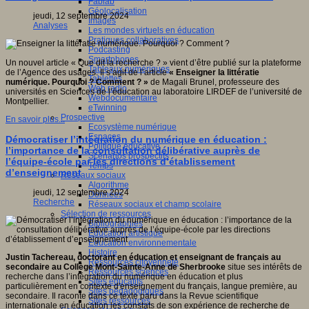
Fablab
Géolocalisation
jeudi, 12 septembre 2024
Images
es,
Analyses
Les mondes virtuels en éducation
s
Pratiques collaboratives
Podcasting
.
Smartphones
Un nouvel article « Que dit la recherche ? » vient d’être publié sur la plateforme
/erest.uqam.ca/a-
Tableaux numériques
de l’Agence des usages. Il s’agit de l’article
« Enseigner la littératie
/
Tablettes
numérique. Pourquoi ? Comment ? »
de Magali Brunel, professeure des
Web radio
universités en Sciences de l’éducation au laboratoire LIRDEF de l’université de
Webdocumentaire
Montpellier.
eTwinning
Prospective
En savoir plus...
Ecosystème numérique
Espaces
Démocratiser l’intégration du numérique en éducation :
Politique éducative
l’importance de la consultation délibérative auprès de
Scénarios prospectifs
l’équipe-école par les directions d’établissement
Temps
d’enseignement
Réseaux sociaux
Algorithme
jeudi, 12 septembre 2024
Données
Recherche
Réseaux sociaux et champ scolaire
Sélection de ressources
Bibliographies
Education artistique
Education environnementale
Histoire
Justin Tachereau, doctorant en éducation et enseignant de français au
Ressources citoyenneté
secondaire au Collège Mont-Sainte-Anne de Sherbrooke
situe ses intérêts de
Ressources sciences
recherche dans l’intégration du numérique en éducation et plus
Sites éducatifs
particulièrement en contexte d'enseignement du français, langue première, au
Sites pédagogiques
secondaire. Il raconte dans ce texte paru dans la Revue scientifique
Sites ressources
internationale en éducation les constats de son expérience de recherche de