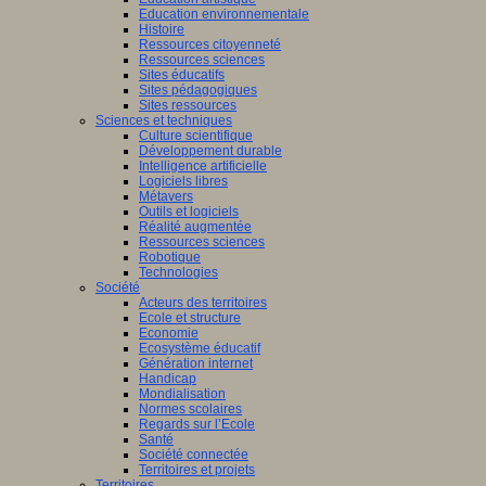
Education environnementale
Histoire
Ressources citoyenneté
Ressources sciences
Sites éducatifs
Sites pédagogiques
Sites ressources
Sciences et techniques
Culture scientifique
Développement durable
Intelligence artificielle
Logiciels libres
Métavers
Outils et logiciels
Réalité augmentée
Ressources sciences
Robotique
Technologies
Société
Acteurs des territoires
Ecole et structure
Economie
Ecosystème éducatif
Génération internet
Handicap
Mondialisation
Normes scolaires
Regards sur l’Ecole
Santé
Société connectée
Territoires et projets
Territoires