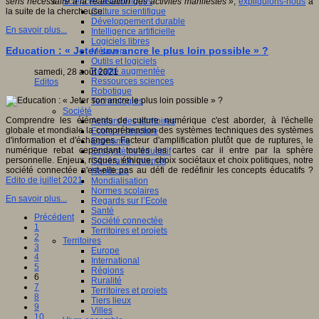
Sciences et techniques
sens nécessaire à la réalisation des activités manifestes »
,
expliquions-nous
à
Culture scientifique
la suite de la chercheuse.
Développement durable
En savoir plus...
Intelligence artificielle
Logiciels libres
Education : « Jeter son ancre le plus loin possible » ?
Métavers
Outils et logiciels
Réalité augmentée
samedi, 28 août 2021
Ressources sciences
Editos
Robotique
Technologies
Société
Comprendre les éléments de culture numérique c'est aborder, à l'échelle
Acteurs des territoires
globale et mondiale la compréhension des systèmes techniques des systèmes
Ecole et structure
d'information et d'échanges. Facteur d'amplification plutôt que de ruptures, le
Economie
numérique rebat cependant toutes les cartes car il entre par la sphère
Ecosystème éducatif
personnelle. Enjeux, risques, éthique, choix sociétaux et choix politiques, notre
Génération internet
société connectée n'est-elle pas au défi de redéfinir les concepts éducatifs ?
Handicap
Edito de juillet 2021
Mondialisation
Normes scolaires
En savoir plus...
Regards sur l’Ecole
Santé
Précédent
Société connectée
1
Territoires et projets
2
Territoires
3
Europe
4
International
5
Régions
6
Ruralité
7
Territoires et projets
8
Tiers lieux
9
Villes
10