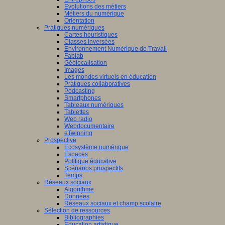
Evolutions des métiers
Métiers du numérique
Orientation
Pratiques numériques
Cartes heuristiques
Classes inversées
Environnement Numérique de Travail
Fablab
Géolocalisation
Images
Les mondes virtuels en éducation
Pratiques collaboratives
Podcasting
Smartphones
Tableaux numériques
Tablettes
Web radio
Webdocumentaire
eTwinning
Prospective
Ecosystème numérique
Espaces
Politique éducative
Scénarios prospectifs
Temps
Réseaux sociaux
Algorithme
Données
Réseaux sociaux et champ scolaire
Sélection de ressources
Bibliographies
Education artistique