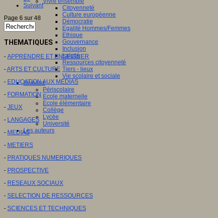
Vivre ensemble
Suivant
Citoyenneté
Culture européenne
Page 6 sur 48
Démocratie
Egalité Hommes/Femmes
Ethique
THEMATIQUES
Gouvernance
Inclusion
Laïcité
-
APPRENDRE ET ENSEIGNER
Ressources citoyenneté
-
ARTS ET CULTURE
Tiers - lieux
Vie scolaire et sociale
-
EDUCATION AUX MEDIAS
Niveaux
Périscolaire
-
FORMATION
Ecole maternelle
Ecole élémentaire
-
JEUX
Collège
Lycée
-
LANGAGES
Université
Les auteurs
-
MEDIAS
-
METIERS
-
PRATIQUES NUMERIQUES
-
PROSPECTIVE
-
RESEAUX SOCIAUX
-
SELECTION DE RESSOURCES
-
SCIENCES ET TECHNIQUES