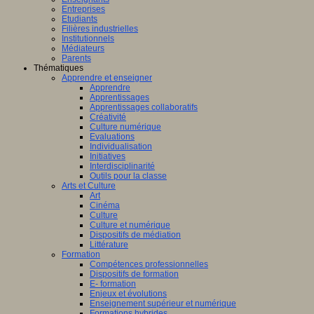
Entreprises
Etudiants
Filières industrielles
Institutionnels
Médiateurs
Parents
Thématiques
Apprendre et enseigner
Apprendre
Apprentissages
Apprentissages collaboratifs
Créativité
Culture numérique
Evaluations
Individualisation
Initiatives
Interdisciplinarité
Outils pour la classe
Arts et Culture
Art
Cinéma
Culture
Culture et numérique
Dispositifs de médiation
Littérature
Formation
Compétences professionnelles
Dispositifs de formation
E- formation
Enjeux et évolutions
Enseignement supérieur et numérique
Formations hybrides