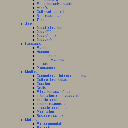
Formation universitaire
Mooc’s
Outils collaboratifs
Sites ressources
Tutorat
Jeux
Jeu et éducation
Jeux 4/12 ans
Jeux sérieux
Jeux vidéo
Langages
Ecriture
Humour
Langue orale
Langues vivantes
Lecture
Programmation
Médias
Compétences informationnelles
Culture des médias
Curation
Droits
Education aux médias
Information et nouveaux médias
Identité numérique
Internet responsable
Littératie numérique
Publication
Réseaux sociaux
Métiers
Entrepreneuriat
Entreprises