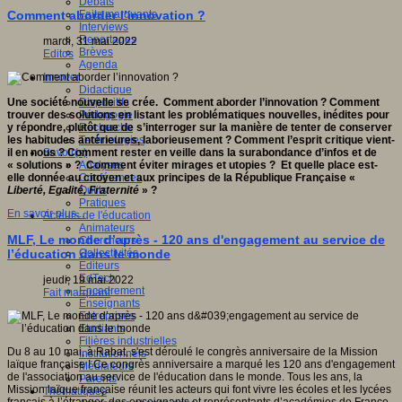
Débats
Faits marquants
Comment aborder l’innovation ?
Interviews
Reportages
mardi, 31 mai 2022
Brèves
Editos
Agenda
Innover
Didactique
Dispositifs
Une société nouvelle se crée. Comment aborder l’innovation ? Comment
Pédagogie
trouver des solutions en listant les problématiques nouvelles, inédites pour
Recherche
y répondre, plutôt que de s’interroger sur la manière de tenter de conserver
Technologies
les habitudes antérieures, laborieusement ? Comment l’esprit critique vient-
Savoir(s)
il en nous ? Comment rester en veille dans la surabondance d’infos et de
Analyses
« solutions » ? Comment éviter mirages et utopies ? Et quelle place est-
Conférences
elle donnée au citoyen et aux principes de la République Française «
Outils
Liberté, Egalité, Fraternité
» ?
Pratiques
En savoir plus...
Acteurs de l'éducation
Animateurs
MLF, Le monde d’après - 120 ans d'engagement au service de
Chercheurs
Collectivités
l’éducation dans le monde
Editeurs
EdTech
jeudi, 19 mai 2022
Encadrement
Fait marquant
Enseignants
Entreprises
Etudiants
Filières industrielles
Du 8 au 10 mai, à Rabat, s'est déroulé le congrès anniversaire de la Mission
Institutionnels
laïque française ! Ce congrès anniversaire a marqué les 120 ans d'engagement
Médiateurs
de l'association au service de l'éducation dans le monde. Tous les ans, la
Parents
Mission laïque française réunit les acteurs qui font vivre les écoles et les lycées
Thématiques