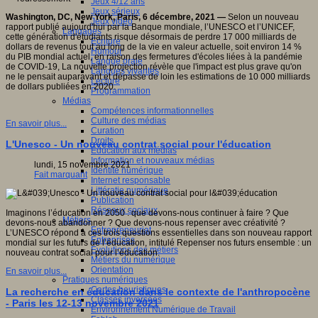
Jeux 4/12 ans
Jeux sérieux
Washington, DC, New York, Paris, 6 décembre, 2021 —
Selon un nouveau
Jeux vidéo
rapport publié aujourd'hui par la Banque mondiale, l’UNESCO et l’UNICEF,
Langages
cette génération d'étudiants risque désormais de perdre 17 000 milliards de
Ecriture
dollars de revenus tout au long de la vie en valeur actuelle, soit environ 14 %
Humour
du PIB mondial actuel, en raison des fermetures d'écoles liées à la pandémie
Langue orale
de COVID-19, La nouvelle projection révèle que l'impact est plus grave qu'on
Langues vivantes
ne le pensait auparavant et dépasse de loin les estimations de 10 000 milliards
Lecture
de dollars publiées en 2020.
Programmation
Médias
Compétences informationnelles
Culture des médias
En savoir plus...
Curation
Droits
L'Unesco - Un nouveau contrat social pour l'éducation
Education aux médias
Information et nouveaux médias
lundi, 15 novembre 2021
Identité numérique
Fait marquant
Internet responsable
Littératie numérique
Publication
Réseaux sociaux
Imaginons l’éducation en 2050 : que devons-nous continuer à faire ? Que
Métiers
devons-nous abandonner ? Que devons-nous repenser avec créativité ?
Entrepreneuriat
L’UNESCO répond à ces trois questions essentielles dans son nouveau rapport
Entreprises
mondial sur les futurs de l’éducation, intitulé Repenser nos futurs ensemble : un
Evolutions des métiers
nouveau contrat social pour l’éducation.
Métiers du numérique
Orientation
En savoir plus...
Pratiques numériques
Cartes heuristiques
La recherche en éducation dans le contexte de l'anthropocène
Classes inversées
- Paris les 12-13 novembre 2021
Environnement Numérique de Travail