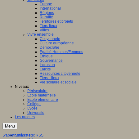
Europe
International
Régions
Ruralité
Territoires et projets
Tiers lieux
Villes
Vivre ensemble
Citoyenneté
Culture européenne
Démocratie
Egalité Hommes/Femmes
Ethique
Gouvernance
Inclusion
Laïcité
Ressources citoyenneté
Tiers - lieux
Vie scolaire et sociale
Niveaux
Périscolaire
Ecole maternelle
Ecole élémentaire
Collège
Lycée
Université
Les auteurs
Menu
S'abonner à ce flux RSS
S'informer