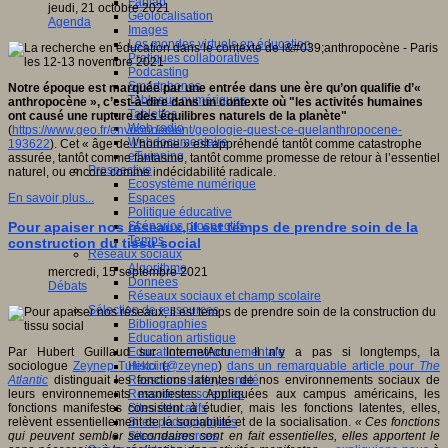
Fablab
jeudi, 21 octobre 2021
Géolocalisation
Agenda
Images
Les mondes virtuels en éducation
Pratiques collaboratives
Podcasting
Smartphones
Notre époque est marquée par une entrée dans une ère qu’on qualifie d’«
Tableaux numériques
anthropocène », c’est-à-dire dans un contexte où "les activités humaines
Tablettes
ont causé une rupture des équilibres naturels de la planète"
Web radio
(
https://www.geo.fr/environnement/geologie-quest-ce-quelanthropocene-
Webdocumentaire
193622
). Cet « âge de l’homme » est appréhendé tantôt comme catastrophe
eTwinning
assurée, tantôt comme fantasme, tantôt comme promesse de retour à l’essentiel
Prospective
naturel, ou encore comme indécidabilité radicale.
Ecosystème numérique
Espaces
En savoir plus...
Politique éducative
Scénarios prospectifs
Pour apaiser nos réseaux, il est temps de prendre soin de la
Temps
construction du tissu social
Réseaux sociaux
Algorithme
mercredi, 15 septembre 2021
Données
Débats
Réseaux sociaux et champ scolaire
Sélection de ressources
Bibliographies
Education artistique
Education environnementale
Par Hubert Guillaud sur InternetActu : Il n’y a pas si longtemps, la
Histoire
sociologue
Zeynep Tufekci
(
@zeynep
)
dans un remarquable article pour
The
Ressources citoyenneté
Atlantic
distinguait les fonctions latentes de nos environnements sociaux de
Ressources sciences
leurs environnements manifestes. Appliquées aux campus américains, les
Sites éducatifs
fonctions manifestes consistent à étudier, mais les fonctions latentes, elles,
Sites pédagogiques
relèvent essentiellement de la sociabilité et de la socialisation.
« Ces fonctions
Sites ressources
qui peuvent sembler secondaires sont en fait essentielles, elles apportent le