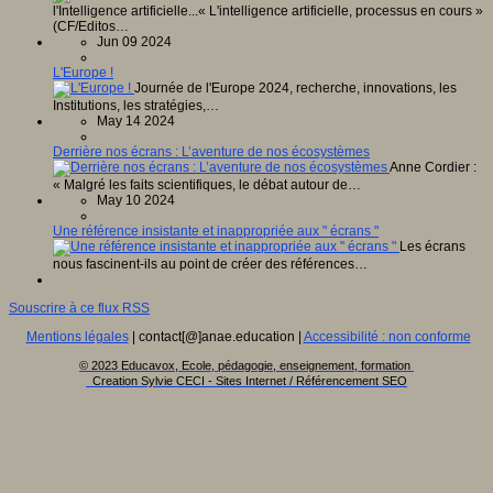
l'Intelligence artificielle...« L'intelligence artificielle, processus en cours »
(CF/Editos…
Jun 09 2024
L'Europe !
Journée de l'Europe 2024, recherche, innovations, les
Institutions, les stratégies,…
May 14 2024
Derrière nos écrans : L’aventure de nos écosystèmes
Anne Cordier :
« Malgré les faits scientifiques, le débat autour de…
May 10 2024
Une référence insistante et inappropriée aux " écrans "
Les écrans
nous fascinent-ils au point de créer des références…
Souscrire à ce flux RSS
Mentions légales
| contact[@]anae.education |
Accessibilité : non conforme
© 2023 Educavox, Ecole, pédagogie, enseignement, formation
Creation Sylvie CECI - Sites Internet / Référencement SEO