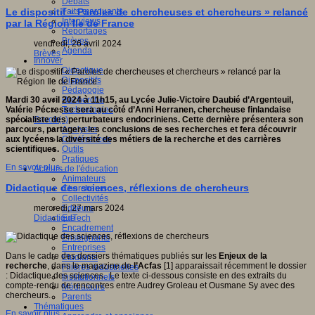
Débats
Faits marquants
Le dispositif « Paroles de chercheuses et chercheurs » relancé
Interviews
par la Région Ile de France
Reportages
Brèves
vendredi, 26 avril 2024
Agenda
Brèves
Innover
Didactique
Dispositifs
Pédagogie
Recherche
Mardi 30 avril 2024 à 11h15, au Lycée Julie-Victoire Daubié d’Argenteuil,
Technologies
Valérie Pécresse sera au côté d’Anni Herranen, chercheuse finlandaise
Savoir(s)
spécialiste des perturbateurs endocriniens. Cette dernière présentera son
Analyses
parcours, partagera les conclusions de ses recherches et fera découvrir
Conférences
aux lycéens la diversité des métiers de la recherche et des carrières
Outils
scientifiques.
Pratiques
En savoir plus...
Acteurs de l'éducation
Animateurs
Didactique des sciences, réflexions de chercheurs
Chercheurs
Collectivités
Editeurs
mercredi, 27 mars 2024
EdTech
Didactique
Encadrement
Enseignants
Entreprises
Dans le cadre des dossiers thématiques publiés sur les
Enjeux de la
Etudiants
recherche
, dans le magazine de
l’Acfas
[1] apparaissait récemment le dossier
Filières industrielles
: Didactique des sciences. Le texte ci-dessous consiste en des extraits du
Institutionnels
compte-rendu de rencontres entre Audrey Groleau et Ousmane Sy avec des
Médiateurs
chercheurs.
Parents
Thématiques
En savoir plus...