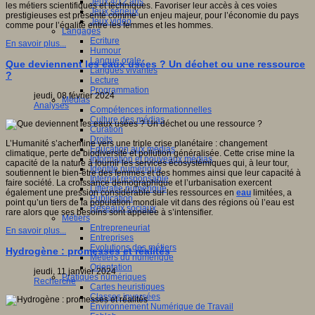
Jeux 4/12 ans
les métiers scientifiques et techniques. Favoriser leur accès à ces voies
Jeux sérieux
prestigieuses est présenté comme un enjeu majeur, pour l’économie du pays
Jeux vidéo
comme pour l’égalité entre les femmes et les hommes.
Langages
Ecriture
En savoir plus...
Humour
Langue orale
Que deviennent les eaux usées ? Un déchet ou une ressource
Langues vivantes
?
Lecture
Programmation
jeudi, 08 février 2024
Médias
Analyses
Compétences informationnelles
Culture des médias
Curation
Droits
L’Humanité s’achemine vers une triple crise planétaire : changement
Education aux médias
climatique, perte de biodiversité et pollution généralisée. Cette crise mine la
Information et nouveaux médias
capacité de la nature à fournir les services écosystémiques qui, à leur tour,
Identité numérique
soutiennent le bien-être des femmes et des hommes ainsi que leur capacité à
Internet responsable
faire société. La croissance démographique et l’urbanisation exercent
Littératie numérique
également une pression considérable sur les ressources en
eau
limitées, a
Publication
point qu’un tiers de la population mondiale vit dans des régions où l’eau est
Réseaux sociaux
rare alors que ses besoins sont appelée à s’intensifier.
Métiers
Entrepreneuriat
En savoir plus...
Entreprises
Evolutions des métiers
Hydrogène : promesses et réalités
Métiers du numérique
Orientation
jeudi, 11 janvier 2024
Pratiques numériques
Recherche
Cartes heuristiques
Classes inversées
Environnement Numérique de Travail