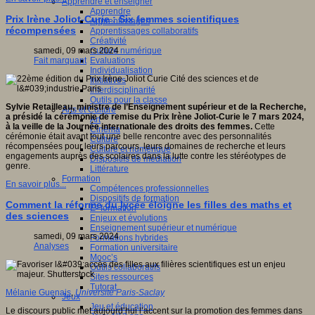
Apprendre et enseigner
Apprendre
Prix Irène Joliot-Curie : Six femmes scientifiques
Apprentissages
récompensées
Apprentissages collaboratifs
Créativité
Culture numérique
samedi, 09 mars 2024
Evaluations
Fait marquant
Individualisation
Initiatives
Interdisciplinarité
Outils pour la classe
Sylvie Retailleau, ministre de l’Enseignement supérieur et de la Recherche,
Arts et Culture
a présidé la cérémonie de remise du Prix Irène Joliot-Curie le 7 mars 2024,
Art
à la veille de la Journée internationale des droits des femmes.
Cette
Cinéma
cérémonie était avant tout une belle rencontre avec des personnalités
Culture
récompensées pour leurs parcours, leurs domaines de recherche et leurs
Culture et numérique
engagements auprès des scolaires dans la lutte contre les stéréotypes de
Dispositifs de médiation
genre.
Littérature
Formation
En savoir plus...
Compétences professionnelles
Dispositifs de formation
Comment la réforme du lycée éloigne les filles des maths et
E- formation
des sciences
Enjeux et évolutions
Enseignement supérieur et numérique
samedi, 09 mars 2024
Formations hybrides
Analyses
Formation universitaire
Mooc’s
Outils collaboratifs
Sites ressources
Tutorat
Mélanie Guenais
,
Université Paris-Saclay
Jeux
Jeu et éducation
Le discours public met aujourd’hui l’accent sur la promotion des femmes dans