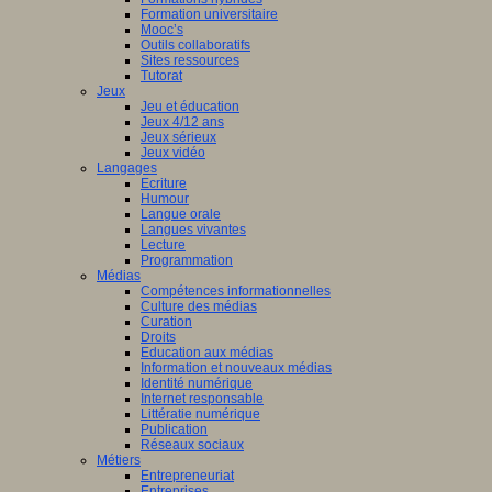
Formation universitaire
Mooc’s
Outils collaboratifs
Sites ressources
Tutorat
Jeux
Jeu et éducation
Jeux 4/12 ans
Jeux sérieux
Jeux vidéo
Langages
Ecriture
Humour
Langue orale
Langues vivantes
Lecture
Programmation
Médias
Compétences informationnelles
Culture des médias
Curation
Droits
Education aux médias
Information et nouveaux médias
Identité numérique
Internet responsable
Littératie numérique
Publication
Réseaux sociaux
Métiers
Entrepreneuriat
Entreprises