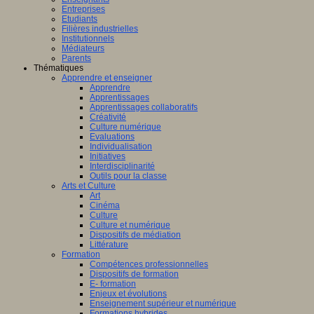
Entreprises
Etudiants
Filières industrielles
Institutionnels
Médiateurs
Parents
Thématiques
Apprendre et enseigner
Apprendre
Apprentissages
Apprentissages collaboratifs
Créativité
Culture numérique
Evaluations
Individualisation
Initiatives
Interdisciplinarité
Outils pour la classe
Arts et Culture
Art
Cinéma
Culture
Culture et numérique
Dispositifs de médiation
Littérature
Formation
Compétences professionnelles
Dispositifs de formation
E- formation
Enjeux et évolutions
Enseignement supérieur et numérique
Formations hybrides