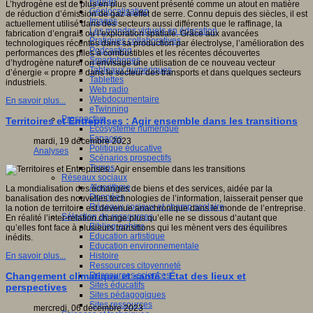
Fablab
L’hydrogène est de plus en plus souvent présenté comme un atout en matière
Géolocalisation
de réduction d’émission de gaz à effet de serre. Connu depuis des siècles, il est
Images
actuellement utilisé dans des secteurs aussi différents que le raffinage, la
Les mondes virtuels en éducation
fabrication d’engrais ou l’exploration spatiale. Grâce aux avancées
Pratiques collaboratives
technologiques récentes dans sa production par électrolyse, l’amélioration des
Podcasting
performances des piles à combustibles et les récentes découvertes
Smartphones
d’hydrogène naturel on envisage une utilisation de ce nouveau vecteur
Tableaux numériques
d’énergie « propre » dans le secteur des transports et dans quelques secteurs
Tablettes
industriels.
Web radio
Webdocumentaire
En savoir plus...
eTwinning
Prospective
Territoires et Entreprises : Agir ensemble dans les transitions
Ecosystème numérique
Espaces
mardi, 19 décembre 2023
Politique éducative
Analyses
Scénarios prospectifs
Temps
Réseaux sociaux
Algorithme
La mondialisation des échanges de biens et des services, aidée par la
Données
banalisation des nouvelles technologies de l’information, laisserait penser que
Réseaux sociaux et champ scolaire
la notion de territoire est devenue anachronique dans le monde de l’entreprise.
Sélection de ressources
En réalité l’inter-relation change plus qu’elle ne se dissous d’autant que
Bibliographies
qu’elles font face à plusieurs transitions qui les mènent vers des équilibres
Education artistique
inédits.
Education environnementale
Histoire
En savoir plus...
Ressources citoyenneté
Ressources sciences
Changement climatique et santé : État des lieux et
Sites éducatifs
perspectives
Sites pédagogiques
Sites ressources
mercredi, 06 décembre 2023