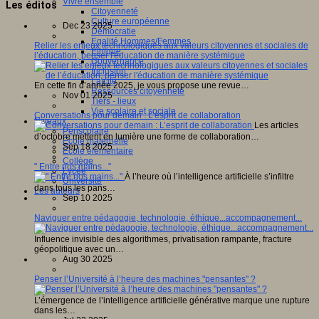
Vivre ensemble
Les éditos
Citoyenneté
Culture européenne
Dec 23 2025
Démocratie
Egalité Hommes/Femmes
Relier les enjeux technologiques aux valeurs citoyennes et sociales de
Ethique
l’éducation, penser l'éducation de manière systémique
Gouvernance
Inclusion
Laïcité
En cette fin d’année 2025, je vous propose une revue…
Ressources citoyenneté
Nov 01 2025
Tiers - lieux
Vie scolaire et sociale
Conversations pour demain : L’esprit de collaboration
Niveaux
Les articles
Périscolaire
d’octobre mettent en lumière une forme de collaboration…
Ecole maternelle
Sep 18 2025
Ecole élémentaire
Collège
" Entre nos mains..."
Lycée
À l’heure où l’intelligence artificielle s’infiltre
Université
dans tous les pans…
Les auteurs
Sep 10 2025
Naviguer entre pédagogie, technologie, éthique...accompagnement...
Influence invisible des algorithmes, privatisation rampante, fracture
géopolitique avec un…
Aug 30 2025
Penser l’Université à l’heure des machines "pensantes" ?
L’émergence de l’intelligence artificielle générative marque une rupture
dans les…