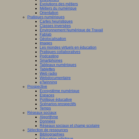
Evolutions des métiers
Métiers du numérique
Orientation
Pratiques numériques
Cartes heuristiques
Classes inversées
Environnement Numérique de Travail
Fablab
Géolocalisation
Images
Les mondes virtuels en éducation
Pratiques collaboratives
Podcasting
Smartphones
Tableaux numériques
Tablettes
Web radio
Webdocumentaire
eTwinning
Prospective
Ecosystème numérique
Espaces
Politique éducative
Scénarios prospectifs
Temps
Réseaux sociaux
Algorithme
Données
Réseaux sociaux et champ scolaire
Sélection de ressources
Bibliographies
Education artistique