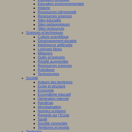
Education environnementale
Histoire
Ressources citoyenneté
Ressources sciences
Sites éducatifs
Sites pédagogiques
Sites ressources
Sciences et techniques
Culture scientifique
Développement durable
Intelligence artificielle
Logiciels libres
Métavers
Outils et logiciels
Réalité augmentée
Ressources sciences
Robotique
Technologies
Société
Acteurs des territoires
Ecole et structure
Economie
Ecosystème éducatif
Génération internet
Handicap
Mondialisation
Normes scolaires
Regards sur l’Ecole
Santé
Société connectée
Territoires et projets
Territoires