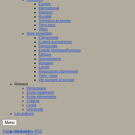
Europe
International
Régions
Ruralité
Territoires et projets
Tiers lieux
Villes
Vivre ensemble
Citoyenneté
Culture européenne
Démocratie
Egalité Hommes/Femmes
Ethique
Gouvernance
Inclusion
Laïcité
Ressources citoyenneté
Tiers - lieux
Vie scolaire et sociale
Niveaux
Périscolaire
Ecole maternelle
Ecole élémentaire
Collège
Lycée
Université
Les auteurs
Menu
S'abonner à ce flux RSS
S'informer