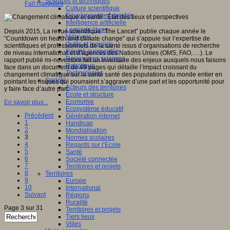
Sciences et techniques
Fait marquant
Culture scientifique
Développement durable
Intelligence artificielle
Logiciels libres
Depuis 2015, La revue scientifique “The Lancet” publie chaque année le
Métavers
“Countdown on health and climate change” qui s’appuie sur l’expertise de
Outils et logiciels
scientifiques et professionnels de la santé issus d’organisations de recherche
Réalité augmentée
de niveau international et d’agences des Nations Unies (OMS, FAO, …). Le
Ressources sciences
rapport publié mi-novembre fait un inventaire des enjeux auxquels nous faisons
Robotique
face dans un document de 49 pages qui détaille l’impact croissant du
Technologies
changement climatique sur la santé santé des populations du monde entier en
Société
pointant les risques qui pourraient s’aggraver d’une part et les opportunité pour
Acteurs des territoires
y faire face d’autre part.
Ecole et structure
Economie
En savoir plus...
Ecosystème éducatif
Précédent
Génération internet
1
Handicap
2
Mondialisation
3
Normes scolaires
4
Regards sur l’Ecole
5
Santé
6
Société connectée
7
Territoires et projets
8
Territoires
9
Europe
10
International
Suivant
Régions
Ruralité
Page 3 sur 31
Territoires et projets
Tiers lieux
Villes