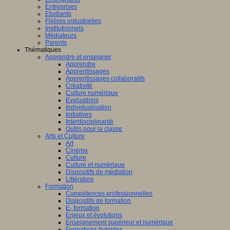
Entreprises
Etudiants
Filières industrielles
Institutionnels
Médiateurs
Parents
Thématiques
Apprendre et enseigner
Apprendre
Apprentissages
Apprentissages collaboratifs
Créativité
Culture numérique
Evaluations
Individualisation
Initiatives
Interdisciplinarité
Outils pour la classe
Arts et Culture
Art
Cinéma
Culture
Culture et numérique
Dispositifs de médiation
Littérature
Formation
Compétences professionnelles
Dispositifs de formation
E- formation
Enjeux et évolutions
Enseignement supérieur et numérique
Formations hybrides