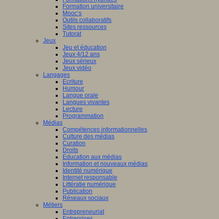
Formation universitaire
Mooc’s
Outils collaboratifs
Sites ressources
Tutorat
Jeux
Jeu et éducation
Jeux 4/12 ans
Jeux sérieux
Jeux vidéo
Langages
Ecriture
Humour
Langue orale
Langues vivantes
Lecture
Programmation
Médias
Compétences informationnelles
Culture des médias
Curation
Droits
Education aux médias
Information et nouveaux médias
Identité numérique
Internet responsable
Littératie numérique
Publication
Réseaux sociaux
Métiers
Entrepreneuriat
Entreprises