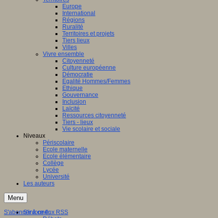
Europe
International
Régions
Ruralité
Territoires et projets
Tiers lieux
Villes
Vivre ensemble
Citoyenneté
Culture européenne
Démocratie
Egalité Hommes/Femmes
Ethique
Gouvernance
Inclusion
Laïcité
Ressources citoyenneté
Tiers - lieux
Vie scolaire et sociale
Niveaux
Périscolaire
Ecole maternelle
Ecole élémentaire
Collège
Lycée
Université
Les auteurs
Menu
S'abonner à ce flux RSS
S'informer