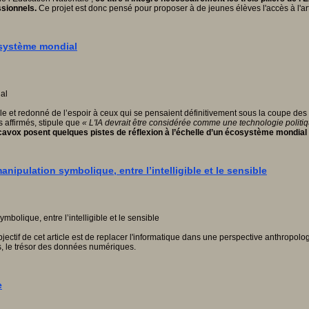
ssionnels.
Ce projet est donc pensé pour proposer à de jeunes élèves l'accès à l'art 
cosystème mondial
e et redonné de l’espoir à ceux qui se pensaient définitivement sous la coupe des 
fs affirmés, stipule que
« L'IA devrait être considérée comme une technologie politi
cavox posent quelques pistes de réflexion à l’échelle d’un écosystème mondial e
pulation symbolique, entre l’intelligible et le sensible
bjectif de cet article est de replacer l'informatique dans une perspective anthropolog
ues, le trésor des données numériques.
e