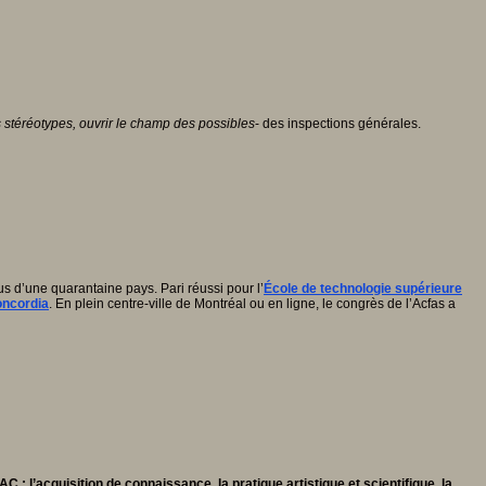
es stéréotypes, ouvrir le champ des possibles
- des inspections générales.
us d’une quarantaine pays. Pari réussi pour l’
École de technologie supérieure
oncordia
. En plein centre-ville de Montréal ou en ligne, le congrès de l’Acfas a
EAC : l’acquisition de connaissance, la pratique artistique et scientifique, la