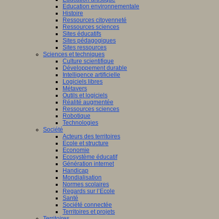
Education environnementale
Histoire
Ressources citoyenneté
Ressources sciences
Sites éducatifs
Sites pédagogiques
Sites ressources
Sciences et techniques
Culture scientifique
Développement durable
Intelligence artificielle
Logiciels libres
Métavers
Outils et logiciels
Réalité augmentée
Ressources sciences
Robotique
Technologies
Société
Acteurs des territoires
Ecole et structure
Economie
Ecosystème éducatif
Génération internet
Handicap
Mondialisation
Normes scolaires
Regards sur l’Ecole
Santé
Société connectée
Territoires et projets
Territoires