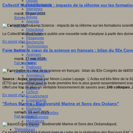
Débats
Faits marquants
Collectif Maths&Science : impacts de la réforme sur les formatio
Interviews
Reportages
mardi, 03 juin 2025
Brèves
Brèves
Agenda
Innover
Didactique
Dispositifs
Le Collectif Maths&Science publie une nouvelle note d'analyse à partir des donn
Pédagogie
En savoir plus...
Recherche
Technologies
Faire battre le cœur de la science en français : bilan du 92e Con
Savoir(s)
Analyses
Conférences
mardi, 27 mai 2025
Outils
Fait marquant
Pratiques
Acteurs de l'éducation
Animateurs
Source : Acfas
, proposé par Ninon Louise Lepage : L’Acfas est très fière de la
Chercheurs
(ÉTS) qui accueillait pour la toute première fois le plus grand rassemblement scien
Collectivités
offert une fois de plus un véritable foisonnement de savoirs avec
246 colloques
,
Editeurs
EdTech
En savoir plus...
Encadrement
Enseignants
"Échos Marins : Biodiversité Marine et Sons des Océans"
Entreprises
Etudiants
samedi, 19 avril 2025
Filières industrielles
Fait marquant
Institutionnels
Médiateurs
Parents
Thématiques
Ce projet s’inscrit tout d’abord dans le cadre de la réalisation des Parcours EAC 