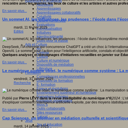
Apprendre et enseigner
rencontre avec les œuvres, les lieux de culture et les artistes et autres profe
Apprendre
Apprentissages
En savoir plus...
Apprentissages collaboratifs
Créativité
Un sommet AI, les influences, les prudences : l’école dans l’é
Culture numérique
Evaluations
mardi, 11 février 2025
Individualisation
Editos
Initiatives
Interdisciplinarité
Outils pour la classe
Arts et Culture
DeepSeek, l’IA chinoise qui concurrence ChatGPT a créé un choc à l’international
Art
OpenAI. Le sommet pour l’action pour l’intelligence artificielle, constats et objecti
Cinéma
Quelques analyses et témoignages d’initiatives recueillies en janvier sur Edu
Culture
Culture et numérique
En savoir plus...
Dispositifs de médiation
Littérature
Le numérique comme objet, le numérique comme système : La mani
Formation
Compétences professionnelles
vendredi, 31 janvier 2025
Dispositifs de formation
Recherche
E- formation
Enjeux et évolutions
Enseignement supérieur et numérique
Formations hybrides
Publié par
Pierre LÉVY dans la revue
Intelligibilité du numérique n°6
|2024 :
L'o
Formation universitaire
d'expliquer comment l'intelligence artificielle exploite, par des moyens statistiq
Mooc’s
Outils collaboratifs
En savoir plus...
Sites ressources
Tutorat
Cap Sciences, un pionnier en médiation culturelle et scientifiqu
Jeux
Jeu et éducation
mardi, 14 janvier 2025