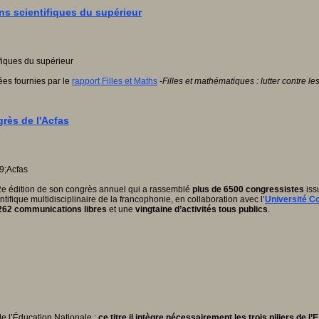
ns scientifiques du supérieur
ées fournies par le
rapport Filles et Maths
-
Filles et mathématiques : lutter contre l
grès de l'Acfas
 92e édition de son congrès annuel qui a rassemblé
plus de 6500 congressistes
iss
tifique multidisciplinaire de la francophonie, en collaboration avec l’
Université C
262 communications libres
et une
vingtaine d’activités tous publics
.
de l’Éducation Nationale ;
ce titre il intègre nécessairement les trois piliers de l’