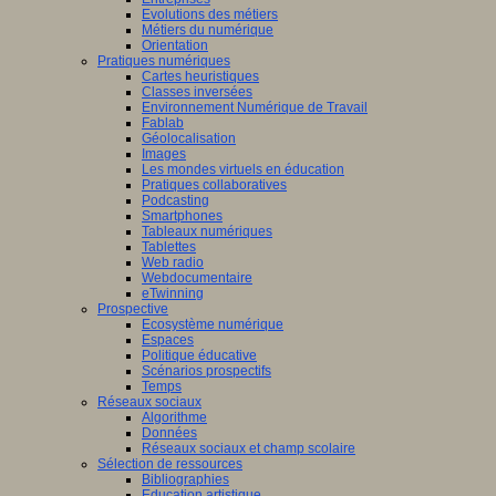
Evolutions des métiers
Métiers du numérique
Orientation
Pratiques numériques
Cartes heuristiques
Classes inversées
Environnement Numérique de Travail
Fablab
Géolocalisation
Images
Les mondes virtuels en éducation
Pratiques collaboratives
Podcasting
Smartphones
Tableaux numériques
Tablettes
Web radio
Webdocumentaire
eTwinning
Prospective
Ecosystème numérique
Espaces
Politique éducative
Scénarios prospectifs
Temps
Réseaux sociaux
Algorithme
Données
Réseaux sociaux et champ scolaire
Sélection de ressources
Bibliographies
Education artistique