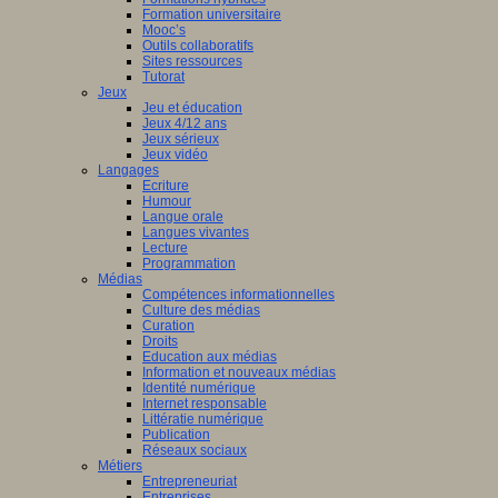
Formation universitaire
Mooc’s
Outils collaboratifs
Sites ressources
Tutorat
Jeux
Jeu et éducation
Jeux 4/12 ans
Jeux sérieux
Jeux vidéo
Langages
Ecriture
Humour
Langue orale
Langues vivantes
Lecture
Programmation
Médias
Compétences informationnelles
Culture des médias
Curation
Droits
Education aux médias
Information et nouveaux médias
Identité numérique
Internet responsable
Littératie numérique
Publication
Réseaux sociaux
Métiers
Entrepreneuriat
Entreprises