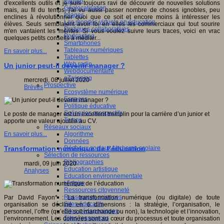
Fablab
d'excellents outils et je suis toujours ravi de découvrir de nouvelles solutions
Géolocalisation
mais, au fil du temps, j'ai vu aussi passer nombre de choses ignobles, peu
Images
enclines à révolutionner quoi que ce soit et encore moins à intéresser les
Les mondes virtuels en éducation
élèves. Seuls semblaient avoir foi en elles les commerciaux qui tout sourire
Pratiques collaboratives
m'en vantaient les mérites. Si vous voulez suivre leurs traces, voici en vrac
Podcasting
quelques petits conseils à méditer...
Smartphones
Tableaux numériques
En savoir plus...
Tablettes
Web radio
Un junior peut-il devenir manager ?
Webdocumentaire
eTwinning
mercredi, 08 juillet 2020
Prospective
Brèves
Ecosystème numérique
Espaces
Politique éducative
Scénarios prospectifs
Le poste de manager est un excellent tremplin pour la carrière d’un junior et
Temps
apporte une valeur ajoutée au CV.
Réseaux sociaux
Algorithme
En savoir plus...
Données
Réseaux sociaux et champ scolaire
Transformation numérique de l’éducation
Sélection de ressources
Bibliographies
mardi, 09 juin 2020
Education artistique
Analyses
Education environnementale
Histoire
Ressources citoyenneté
Ressources sciences
Par David Fayon* : La transformation numérique (ou digitale) de toute
Sites éducatifs
organisation se décline en 6 dimensions : la stratégie, l’organisation, le
Sites pédagogiques
personnel, l’offre (qu’elle soit marchande ou non), la technologie et l’innovation,
Sites ressources
l’environnement. Les données sont au cœur du processus et toute organisation