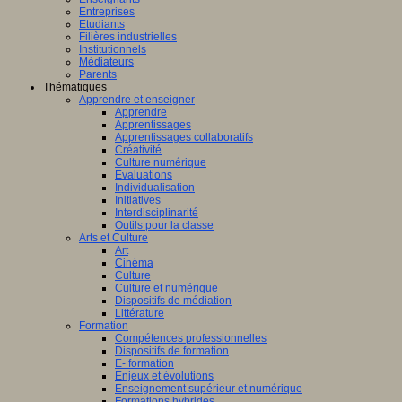
Entreprises
Etudiants
Filières industrielles
Institutionnels
Médiateurs
Parents
Thématiques
Apprendre et enseigner
Apprendre
Apprentissages
Apprentissages collaboratifs
Créativité
Culture numérique
Evaluations
Individualisation
Initiatives
Interdisciplinarité
Outils pour la classe
Arts et Culture
Art
Cinéma
Culture
Culture et numérique
Dispositifs de médiation
Littérature
Formation
Compétences professionnelles
Dispositifs de formation
E- formation
Enjeux et évolutions
Enseignement supérieur et numérique
Formations hybrides