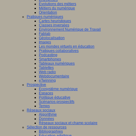
Evolutions des métiers
Métiers du numérique
Orientation
Pratiques numériques
Cartes heuristiques
Classes inversées
Environnement Numérique de Travail
Fablab
Géolocalisation
Images
Les mondes virtuels en éducation
Pratiques collaboratives
Podcasting
Smartphones
Tableaux numériques
Tablettes
Web radio
Webdocumentaire
eTwinning
Prospective
Ecosystème numérique
Espaces
Politique éducative
Scénarios prospectifs
Temps
Réseaux sociaux
Algorithme
Données
Réseaux sociaux et champ scolaire
Sélection de ressources
Bibliographies
Education artistique