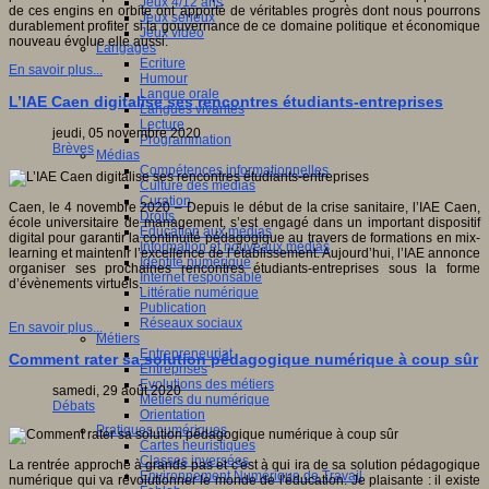
Jeux 4/12 ans
de ces engins en orbite ont apporté de véritables progrès dont nous pourrons
Jeux sérieux
durablement profiter si la gouvernance de ce domaine politique et économique
Jeux vidéo
nouveau évolue elle aussi.
Langages
Ecriture
En savoir plus...
Humour
Langue orale
L’IAE Caen digitalise ses rencontres étudiants-entreprises
Langues vivantes
Lecture
jeudi, 05 novembre 2020
Programmation
Brèves
Médias
Compétences informationnelles
Culture des médias
Curation
Caen, le 4 novembre 2020 – Depuis le début de la crise sanitaire, l’IAE Caen,
Droits
école universitaire de management, s’est engagé dans un important dispositif
Education aux médias
digital pour garantir la continuité pédagogique au travers de formations en mix-
Information et nouveaux médias
learning et maintenir l’excellence de l’établissement. Aujourd’hui, l’IAE annonce
Identité numérique
organiser ses prochaines rencontres étudiants-entreprises sous la forme
Internet responsable
d’évènements virtuels.
Littératie numérique
Publication
Réseaux sociaux
En savoir plus...
Métiers
Entrepreneuriat
Comment rater sa solution pédagogique numérique à coup sûr
Entreprises
Evolutions des métiers
samedi, 29 août 2020
Métiers du numérique
Débats
Orientation
Pratiques numériques
Cartes heuristiques
Classes inversées
La rentrée approche à grands pas et c'est à qui ira de sa solution pédagogique
Environnement Numérique de Travail
numérique qui va révolutionner le monde de l'éducation. Je plaisante : il existe