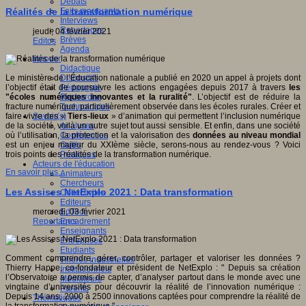
Débats
Faits marquants
Réalités de la transformation numérique
Interviews
Reportages
jeudi, 04 février 2021
Brèves
Editos
Agenda
Innover
Didactique
Dispositifs
Le ministère de l’Éducation nationale a publié en 2020 un appel à projets dont
Pédagogie
l’objectif était de poursuivre les actions engagées depuis 2017 à travers
les
Recherche
"écoles numériques innovantes et la ruralité"
. L’objectif est de réduire la
Technologies
fracture numérique, particulièrement observée dans les écoles rurales. Créer et
Savoir(s)
faire vivre des «
Tiers-lieux
» d’animation qui permettent l’inclusion numérique
Analyses
de la société, voilà un autre sujet tout aussi sensible. Et enfin, dans une société
Conférences
où l’utilisation, la protection et la valorisation des
données au niveau mondial
Outils
est un enjeu majeur du XXIème siècle, serons-nous au rendez-vous ? Voici
Pratiques
trois points des réalités de la transformation numérique.
Acteurs de l'éducation
En savoir plus...
Animateurs
Chercheurs
Les Assises NetExplo 2021 : Data transformation
Collectivités
Editeurs
EdTech
mercredi, 03 février 2021
Encadrement
Reportages
Enseignants
Entreprises
Etudiants
Comment comprendre, gérer, contrôler, partager et valoriser les données ?
Filières industrielles
Thierry Happe, co-fondateur et président de NetExplo : " Depuis sa création
Institutionnels
l’Observatoire a permis de capter, d’analyser partout dans le monde avec une
Médiateurs
vingtaine d’universités pour découvrir la réalité de l’innovation numérique :
Parents
Depuis 14 ans, 2000 à 2500 innovations captées pour comprendre la réalité de
Thématiques