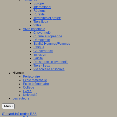
Europe
International
Régions
Ruralité
Territoires et projets
Tiers lieux
Villes
Vivre ensemble
Citoyenneté
Culture européenne
Démocratie
Egalité Hommes/Femmes
Ethique
Gouvernance
Inclusion
Laïcité
Ressources citoyenneté
Tiers - lieux
Vie scolaire et sociale
Niveaux
Périscolaire
Ecole maternelle
Ecole élémentaire
Collège
Lycée
Université
Les auteurs
Menu
S'abonner à ce flux RSS
S'informer