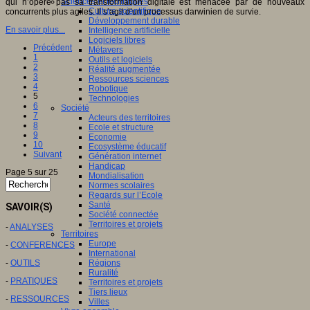
Sciences et techniques
qui n’opère pas sa transformation digitale est menacée par de nouveaux
Culture scientifique
concurrents plus agiles. Il s’agit d’un processus darwinien de survie.
Développement durable
En savoir plus...
Intelligence artificielle
Logiciels libres
Précédent
Métavers
1
Outils et logiciels
2
Réalité augmentée
3
Ressources sciences
4
Robotique
5
Technologies
6
Société
7
Acteurs des territoires
8
Ecole et structure
9
Economie
10
Ecosystème éducatif
Suivant
Génération internet
Handicap
Page 5 sur 25
Mondialisation
Normes scolaires
Regards sur l’Ecole
Santé
SAVOIR(S)
Société connectée
Territoires et projets
-
ANALYSES
Territoires
Europe
-
CONFERENCES
International
-
OUTILS
Régions
Ruralité
-
PRATIQUES
Territoires et projets
Tiers lieux
-
RESSOURCES
Villes