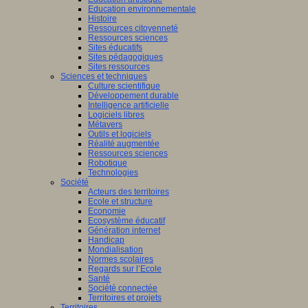
Education environnementale
Histoire
Ressources citoyenneté
Ressources sciences
Sites éducatifs
Sites pédagogiques
Sites ressources
Sciences et techniques
Culture scientifique
Développement durable
Intelligence artificielle
Logiciels libres
Métavers
Outils et logiciels
Réalité augmentée
Ressources sciences
Robotique
Technologies
Société
Acteurs des territoires
Ecole et structure
Economie
Ecosystème éducatif
Génération internet
Handicap
Mondialisation
Normes scolaires
Regards sur l’Ecole
Santé
Société connectée
Territoires et projets
Territoires