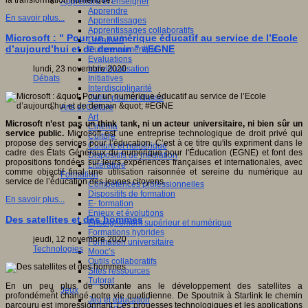
la transformation numérique."
Apprendre et enseigner
Apprendre
En savoir plus...
Apprentissages
Apprentissages collaboratifs
Microsoft : " Pour un numérique éducatif au service de l’Ecole
Créativité
d’aujourd’hui et de demain " #EGNE
Culture numérique
Evaluations
Individualisation
lundi, 23 novembre 2020
Initiatives
Débats
Interdisciplinarité
Outils pour la classe
Arts et Culture
Art
Microsoft n’est pas un think tank, ni un acteur universitaire, ni bien sûr un
Cinéma
service public.
Microsoft est une entreprise technologique de droit privé qui
Culture
propose des services pour l’éducation. C’est à ce titre qu'ils expriment dans le
Culture et numérique
cadre des États Généraux du numérique pour l'Éducation (EGNE) et font des
Dispositifs de médiation
propositions fondées sur leurs expériences françaises et internationales, avec
Littérature
comme objectif final une utilisation raisonnée et sereine du numérique au
Formation
service de l’éducation des jeunes citoyens.
Compétences professionnelles
Dispositifs de formation
En savoir plus...
E- formation
Enjeux et évolutions
Des satellites et des hommes
Enseignement supérieur et numérique
Formations hybrides
jeudi, 12 novembre 2020
Formation universitaire
Technologies
Mooc’s
Outils collaboratifs
Sites ressources
Tutorat
En un peu plus de soixante ans le développement des satellites a
Jeux
profondément changé notre vie quotidienne. De Spoutnik à Starlink le chemin
Jeu et éducation
parcouru est impressionnant. Les prouesses technologiques et les applications