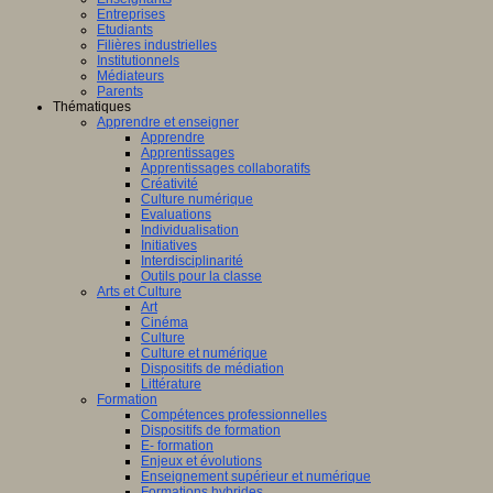
Entreprises
Etudiants
Filières industrielles
Institutionnels
Médiateurs
Parents
Thématiques
Apprendre et enseigner
Apprendre
Apprentissages
Apprentissages collaboratifs
Créativité
Culture numérique
Evaluations
Individualisation
Initiatives
Interdisciplinarité
Outils pour la classe
Arts et Culture
Art
Cinéma
Culture
Culture et numérique
Dispositifs de médiation
Littérature
Formation
Compétences professionnelles
Dispositifs de formation
E- formation
Enjeux et évolutions
Enseignement supérieur et numérique
Formations hybrides