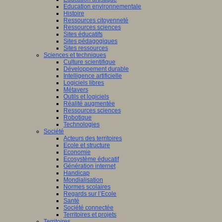
Education environnementale
Histoire
Ressources citoyenneté
Ressources sciences
Sites éducatifs
Sites pédagogiques
Sites ressources
Sciences et techniques
Culture scientifique
Développement durable
Intelligence artificielle
Logiciels libres
Métavers
Outils et logiciels
Réalité augmentée
Ressources sciences
Robotique
Technologies
Société
Acteurs des territoires
Ecole et structure
Economie
Ecosystème éducatif
Génération internet
Handicap
Mondialisation
Normes scolaires
Regards sur l’Ecole
Santé
Société connectée
Territoires et projets
Territoires