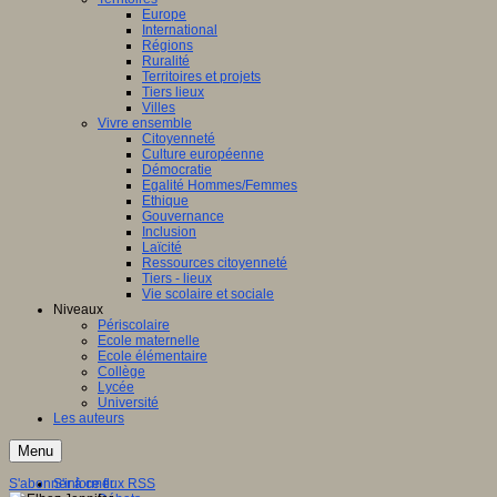
Europe
International
Régions
Ruralité
Territoires et projets
Tiers lieux
Villes
Vivre ensemble
Citoyenneté
Culture européenne
Démocratie
Egalité Hommes/Femmes
Ethique
Gouvernance
Inclusion
Laïcité
Ressources citoyenneté
Tiers - lieux
Vie scolaire et sociale
Niveaux
Périscolaire
Ecole maternelle
Ecole élémentaire
Collège
Lycée
Université
Les auteurs
Menu
S'abonner à ce flux RSS
S'informer