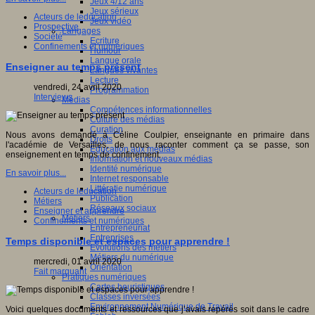
Jeux 4/12 ans
Jeux sérieux
Acteurs de leducation
Jeux vidéo
Prospective
Langages
Société
Ecriture
Confinements et numériques
Humour
Langue orale
Enseigner au temps présent
Langues vivantes
Lecture
vendredi, 24 avril 2020
Programmation
Interviews
Médias
Compétences informationnelles
Culture des médias
Curation
Nous avons demandé à Céline Coulpier, enseignante en primaire dans
Droits
l'académie de Versailles, de nous raconter comment ça se passe, son
Education aux médias
enseignement en temps de confinement.
Information et nouveaux médias
Identité numérique
En savoir plus...
Internet responsable
Littératie numérique
Acteurs de leducation
Publication
Métiers
Réseaux sociaux
Enseigner et apprendre
Métiers
Confinements et numériques
Entrepreneuriat
Entreprises
Temps disponible et espaces pour apprendre !
Evolutions des métiers
Métiers du numérique
mercredi, 01 avril 2020
Orientation
Fait marquant
Pratiques numériques
Cartes heuristiques
Classes inversées
Environnement Numérique de Travail
Voici quelques documents et ressources que j’avais repérés soit dans le cadre