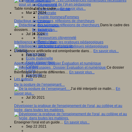
Vivre ensemble
Citoyenneté
Table ronde dans le cadre…
En savoir plus...
Culture européenne
Mar 27 2024
Démocratie
Egalité Hommes/Femmes
Didactique des sciences, réflexions de chercheurs
Ethique
Dans le cadre des
Gouvernance
Inclusion
dossiers…
En savoir plus...
Laïcité
Jul 15 2024
Ressources citoyenneté
Tiers - lieux
Intelligence artificielle dans les pratiques pédagogiques
Vie scolaire et sociale
Niveaux
L’intelligence artificielle est omniprésente dans…
En savoir plus...
Périscolaire
Feb 17 2022
Ecole maternelle
Ecole élémentaire
Agence des usages : Dossier Évaluation et numérique
Collège
Ce dossier
Lycée
thématique présente différentes…
En savoir plus...
Université
Feb 21 2022
Les auteurs
De la posture de l’enseignant…
J’ai été interpelé ce matin…
En
savoir plus...
Jul 30 2021
Développer la pratique de l'enseignement de l'oral, au collège et au
lycée, dans toutes les matières.
Enseigner l'oral est un guide…
En savoir plus...
Sep 22 2021