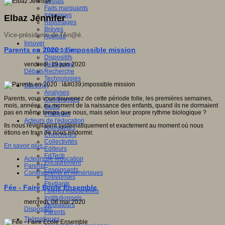
Débats
Faits marquants
Interviews
Elbaz Jennifer
Reportages
Brèves
Vice-présidente de l'An@é.
Agenda
Innover
Parents en 2020 : l'impossible mission
Didactique
Dispositifs
vendredi, 19 juin 2020
Pédagogie
Débats
Recherche
Technologies
Savoir(s)
Analyses
Parents, vous vous souvenez de cette période folle, les premières semaines,
Conférences
mois, années, au moment de la naissance des enfants, quand ils ne dormaient
Outils
pas en même temps que nous, mais selon leur propre rythme biologique ?
Pratiques
Acteurs de l'éducation
Ils nous réveillaient systématiquement et exactement au moment où nous
Animateurs
étions en train de nous endormir.
Chercheurs
Collectivités
En savoir plus...
Editeurs
EdTech
Acteurs de leducation
Encadrement
Parents
Enseignants
Confinements et numériques
Entreprises
Etudiants
Fée - Faire Ecole Ensemble
Filières industrielles
Institutionnels
mercredi, 06 mai 2020
Médiateurs
Dispositifs
Parents
Thématiques