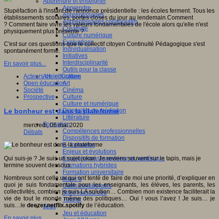
Apprendre et enseigner
Apprendre
Stupéfaction à l'instant de l'annonce présidentielle : les écoles ferment. Tous les
Apprentissages
établissements scolaires, portes closes du jour au lendemain.Comment
Apprentissages collaboratifs
? Comment faire vivre les valeurs fondamentales de l'école alors qu'elle n'est
Créativité
physiquement plus présente ?
Culture numérique
Evaluations
C'est sur ces questions que le collectif citoyen Continuité Pédagogique s'est
Individualisation
spontanément formé.
Initiatives
Interdisciplinarité
En savoir plus...
Outils pour la classe
Acteurs de leducation
Arts et Culture
Open éducation
Art
Société
Cinéma
Prospective
Culture
Culture et numérique
Dispositifs de médiation
Le bonheur est dans la plateforme
Littérature
Formation
mercredi, 06 mai 2020
Compétences professionnelles
Débats
Dispositifs de formation
E- formation
Enjeux et évolutions
Enseignement supérieur et numérique
Qui suis-je ? Je suis un sujet jokari. Je reviens souvent sur le tapis, mais je
Formations hybrides
termine souvent dessous.
Formation universitaire
Nombreux sont celle.ux qui ont tenté de faire de moi une priorité, d’expliquer en
Mooc’s
quoi je suis fondamentale pour les enseignants, les élèves, les parents, les
Outils collaboratifs
collectivités, combien je suis LA solution… Combien mon existence faciliterait la
Sites ressources
vie de tout le monde même des politiques… Oui ! vous l’avez ! Je suis… je
Tutorat
suis…le
deezer.netflix.spotify
de l’éducation.
Jeux
Jeu et éducation
En savoir plus...