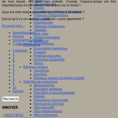
Fablab
de mon travail, soit pour mes enfants. J’insiste, l’espace-temps est très
Géolocalisation
important pour ne pas devenir fou et tenir sur la durée !
Images
Les mondes virtuels en éducation
Quel est votre temps disponible pour l’école à la maison ?
Pratiques collaboratives
Podcasting
Est-ce qu’il y a un espace « configuré » pour apprendre ?
Smartphones
En savoir plus...
Tableaux numériques
Tablettes
Apprentissages
Web radio
Parents
Webdocumentaire
Ecosystème éducatif
eTwinning
Confinements et numériques
Prospective
Ecosystème numérique
Précédent
Espaces
1
Politique éducative
2
Scénarios prospectifs
3
Temps
4
Réseaux sociaux
5
Algorithme
6
Données
7
Réseaux sociaux et champ scolaire
8
Sélection de ressources
9
Bibliographies
10
Education artistique
Suivant
Education environnementale
Histoire
Ressources citoyenneté
Ressources sciences
INNOVER
Sites éducatifs
Sites pédagogiques
Sites ressources
-
DIDACTIQUE