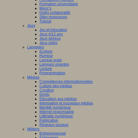
Formation universitaire
Mooc’s
Outils collaboratifs
Sites ressources
Tutorat
Jeux
Jeu et éducation
Jeux 4/12 ans
Jeux sérieux
Jeux vidéo
Langages
Ecriture
Humour
Langue orale
Langues vivantes
Lecture
Programmation
Médias
Compétences informationnelles
Culture des médias
Curation
Droits
Education aux médias
Information et nouveaux médias
Identité numérique
Internet responsable
Littératie numérique
Publication
Réseaux sociaux
Métiers
Entrepreneuriat
Entreprises