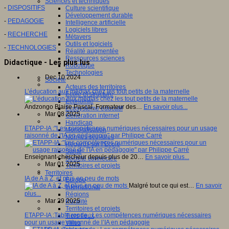
Sciences et techniques
-
DISPOSITIFS
Culture scientifique
Développement durable
-
PEDAGOGIE
Intelligence artificielle
Logiciels libres
-
RECHERCHE
Métavers
Outils et logiciels
-
TECHNOLOGIES
Réalité augmentée
Ressources sciences
Didactique - Les plus lus
Robotique
Technologies
Dec 10 2024
Société
Acteurs des territoires
L’éducation aux médias chez les tout petits de la maternelle
Ecole et structure
Economie
Andzongo Blaise Pascal, Formateur des…
En savoir plus...
Ecosystème éducatif
Mar 08 2025
Génération internet
Handicap
ETAPP-IA :"Les compétences numériques nécessaires pour un usage
Mondialisation
raisonné de l'IA en pédagogie" par Philippe Carré
Normes scolaires
Regards sur l’Ecole
Santé
Enseignant-chercheur depuis plus de 20…
En savoir plus...
Société connectée
Mar 01 2025
Territoires et projets
Territoires
IA de A à Z, et plus en peu de mots
Europe
Malgré tout ce qui est…
En savoir
International
plus...
Régions
Mar 29 2025
Ruralité
Territoires et projets
ETAPP-IA :Table ronde : Les compétences numériques nécessaires
Tiers lieux
pour un usage raisonné de l’IA en pédagogie
Villes