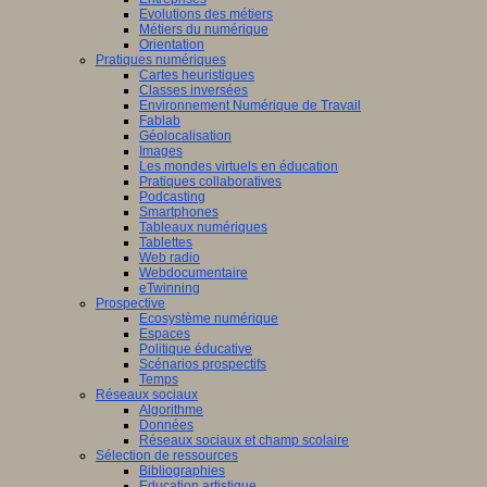
Evolutions des métiers
Métiers du numérique
Orientation
Pratiques numériques
Cartes heuristiques
Classes inversées
Environnement Numérique de Travail
Fablab
Géolocalisation
Images
Les mondes virtuels en éducation
Pratiques collaboratives
Podcasting
Smartphones
Tableaux numériques
Tablettes
Web radio
Webdocumentaire
eTwinning
Prospective
Ecosystème numérique
Espaces
Politique éducative
Scénarios prospectifs
Temps
Réseaux sociaux
Algorithme
Données
Réseaux sociaux et champ scolaire
Sélection de ressources
Bibliographies
Education artistique