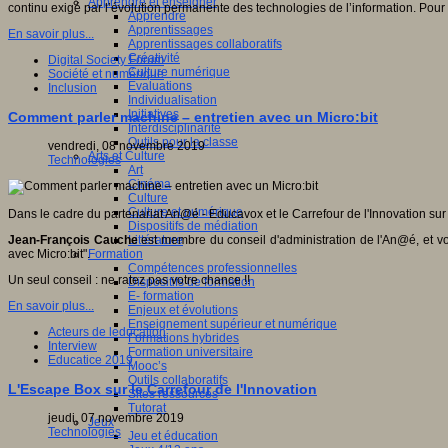
Apprendre et enseigner
continu exigé par l’évolution permanente des technologies de l’information. Pour
Apprendre
Apprentissages
En savoir plus...
Apprentissages collaboratifs
Créativité
Digital Society Forum
Culture numérique
Société et numérique
Evaluations
Inclusion
Individualisation
Initiatives
Comment parler machine – entretien avec un Micro:bit
Interdisciplinarité
Outils pour la classe
vendredi, 08 novembre 2019
Arts et Culture
Technologies
Art
Cinéma
Culture
Culture et numérique
Dans le cadre du partenariat An@é - Educavox et le Carrefour de l'Innovation sur 
Dispositifs de médiation
Littérature
Jean-François Cauche
est membre du conseil d'administration de l'An@é, et vo
Formation
avec Micro:bit".
Compétences professionnelles
Un seul conseil : ne ratez pas votre chance !!
Dispositifs de formation
E- formation
En savoir plus...
Enjeux et évolutions
Enseignement supérieur et numérique
Acteurs de leducation
Formations hybrides
Interview
Formation universitaire
Educatice 2019
Mooc’s
Outils collaboratifs
L'Escape Box sur le Carrefour de l'Innovation
Sites ressources
Tutorat
jeudi, 07 novembre 2019
Jeux
Technologies
Jeu et éducation