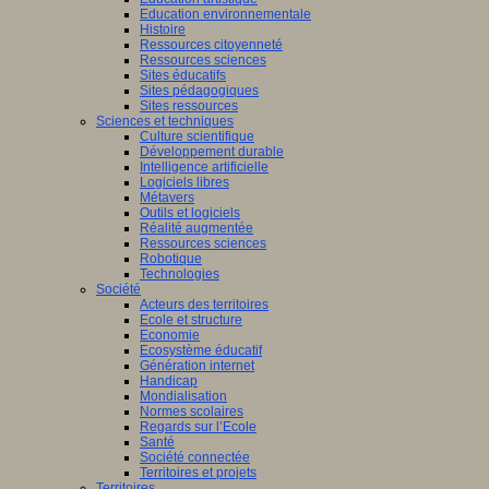
Education environnementale
Histoire
Ressources citoyenneté
Ressources sciences
Sites éducatifs
Sites pédagogiques
Sites ressources
Sciences et techniques
Culture scientifique
Développement durable
Intelligence artificielle
Logiciels libres
Métavers
Outils et logiciels
Réalité augmentée
Ressources sciences
Robotique
Technologies
Société
Acteurs des territoires
Ecole et structure
Economie
Ecosystème éducatif
Génération internet
Handicap
Mondialisation
Normes scolaires
Regards sur l’Ecole
Santé
Société connectée
Territoires et projets
Territoires