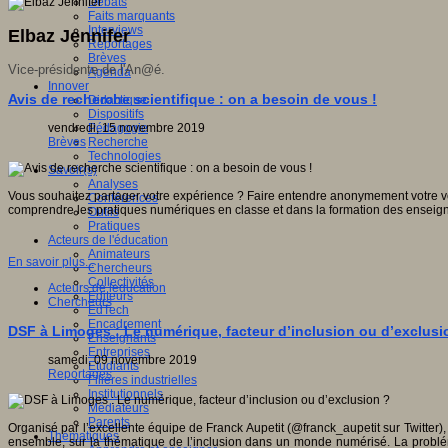
Débats
Faits marquants
Interviews
Elbaz Jennifer
Reportages
Brèves
Vice-présidente de l'An@é.
Agenda
Innover
Avis de recherche scientifique : on a besoin de vous !
Didactique
Dispositifs
vendredi, 15 novembre 2019
Pédagogie
Brèves
Recherche
Technologies
Savoir(s)
Analyses
Vous souhaitez partager votre expérience ? Faire entendre anonymement votre voi
Conférences
comprendre les pratiques numériques en classe et dans la formation des enseign
Outils
Pratiques
Acteurs de l'éducation
Animateurs
En savoir plus...
Chercheurs
Collectivités
Acteurs de leducation
Editeurs
Chercheurs
EdTech
Encadrement
DSF à Limoges : Le numérique, facteur d’inclusion ou d’exclusi
Enseignants
Entreprises
samedi, 09 novembre 2019
Etudiants
Reportages
Filières industrielles
Institutionnels
Médiateurs
Parents
Organisé par l’excellente équipe de Franck Aupetit (@franck_aupetit sur Twitter)
Thématiques
ensemble, sur la thématique de l’inclusion dans un monde numérisé. La problémat