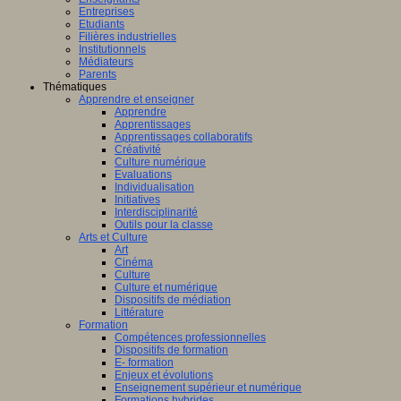
Entreprises
Etudiants
Filières industrielles
Institutionnels
Médiateurs
Parents
Thématiques
Apprendre et enseigner
Apprendre
Apprentissages
Apprentissages collaboratifs
Créativité
Culture numérique
Evaluations
Individualisation
Initiatives
Interdisciplinarité
Outils pour la classe
Arts et Culture
Art
Cinéma
Culture
Culture et numérique
Dispositifs de médiation
Littérature
Formation
Compétences professionnelles
Dispositifs de formation
E- formation
Enjeux et évolutions
Enseignement supérieur et numérique
Formations hybrides