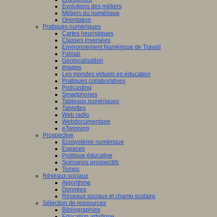
Evolutions des métiers
Métiers du numérique
Orientation
Pratiques numériques
Cartes heuristiques
Classes inversées
Environnement Numérique de Travail
Fablab
Géolocalisation
Images
Les mondes virtuels en éducation
Pratiques collaboratives
Podcasting
Smartphones
Tableaux numériques
Tablettes
Web radio
Webdocumentaire
eTwinning
Prospective
Ecosystème numérique
Espaces
Politique éducative
Scénarios prospectifs
Temps
Réseaux sociaux
Algorithme
Données
Réseaux sociaux et champ scolaire
Sélection de ressources
Bibliographies
Education artistique