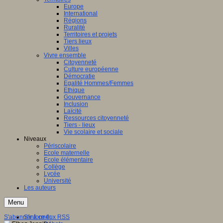
Europe
International
Régions
Ruralité
Territoires et projets
Tiers lieux
Villes
Vivre ensemble
Citoyenneté
Culture européenne
Démocratie
Egalité Hommes/Femmes
Ethique
Gouvernance
Inclusion
Laïcité
Ressources citoyenneté
Tiers - lieux
Vie scolaire et sociale
Niveaux
Périscolaire
Ecole maternelle
Ecole élémentaire
Collège
Lycée
Université
Les auteurs
Menu
S'abonner à ce flux RSS
S'informer