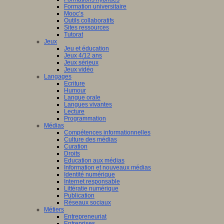
Formation universitaire
Mooc’s
Outils collaboratifs
Sites ressources
Tutorat
Jeux
Jeu et éducation
Jeux 4/12 ans
Jeux sérieux
Jeux vidéo
Langages
Ecriture
Humour
Langue orale
Langues vivantes
Lecture
Programmation
Médias
Compétences informationnelles
Culture des médias
Curation
Droits
Education aux médias
Information et nouveaux médias
Identité numérique
Internet responsable
Littératie numérique
Publication
Réseaux sociaux
Métiers
Entrepreneuriat
Entreprises