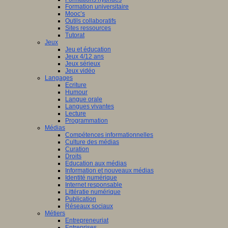
Formation universitaire
Mooc’s
Outils collaboratifs
Sites ressources
Tutorat
Jeux
Jeu et éducation
Jeux 4/12 ans
Jeux sérieux
Jeux vidéo
Langages
Ecriture
Humour
Langue orale
Langues vivantes
Lecture
Programmation
Médias
Compétences informationnelles
Culture des médias
Curation
Droits
Education aux médias
Information et nouveaux médias
Identité numérique
Internet responsable
Littératie numérique
Publication
Réseaux sociaux
Métiers
Entrepreneuriat
Entreprises