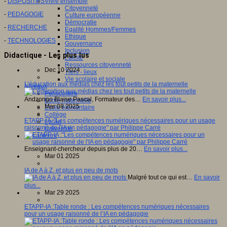
-
DISPOSITIFS
Vivre ensemble
Citoyenneté
-
PEDAGOGIE
Culture européenne
Démocratie
-
RECHERCHE
Egalité Hommes/Femmes
Ethique
-
TECHNOLOGIES
Gouvernance
Inclusion
Didactique - Les plus lus
Laïcité
Ressources citoyenneté
Dec 10 2024
Tiers - lieux
Vie scolaire et sociale
L’éducation aux médias chez les tout petits de la maternelle
Niveaux
Périscolaire
Andzongo Blaise Pascal, Formateur des…
En savoir plus...
Ecole maternelle
Mar 08 2025
Ecole élémentaire
Collège
ETAPP-IA :"Les compétences numériques nécessaires pour un usage
Lycée
raisonné de l'IA en pédagogie" par Philippe Carré
Université
Les auteurs
Enseignant-chercheur depuis plus de 20…
En savoir plus...
Mar 01 2025
IA de A à Z, et plus en peu de mots
Malgré tout ce qui est…
En savoir
plus...
Mar 29 2025
ETAPP-IA :Table ronde : Les compétences numériques nécessaires
pour un usage raisonné de l’IA en pédagogie