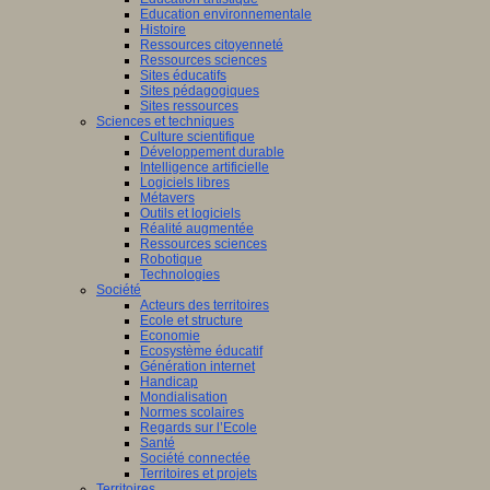
Education environnementale
Histoire
Ressources citoyenneté
Ressources sciences
Sites éducatifs
Sites pédagogiques
Sites ressources
Sciences et techniques
Culture scientifique
Développement durable
Intelligence artificielle
Logiciels libres
Métavers
Outils et logiciels
Réalité augmentée
Ressources sciences
Robotique
Technologies
Société
Acteurs des territoires
Ecole et structure
Economie
Ecosystème éducatif
Génération internet
Handicap
Mondialisation
Normes scolaires
Regards sur l’Ecole
Santé
Société connectée
Territoires et projets
Territoires