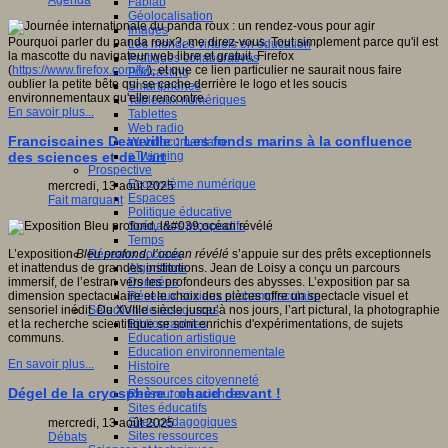
Agenda
Fablab
Géolocalisation
Images
Pourquoi parler du panda roux?, me direz-vous. Tout simplement parce qu'il est
Les mondes virtuels en éducation
la mascotte du navigateur web libre et gratuit, Firefox
Pratiques collaboratives
(
https://www.firefox.com/fr/
), et que ce lien particulier ne saurait nous faire
Podcasting
oublier la petite bête qui se cache derrière le logo et les soucis
Smartphones
environnementaux qu'elle rencontre.
Tableaux numériques
En savoir plus...
Tablettes
Web radio
Franciscaines Deauville : Les fonds marins à la confluence
Webdocumentaire
eTwinning
des sciences et de l’art
Prospective
Ecosystème numérique
mercredi, 13 août 2025
Espaces
Fait marquant
Politique éducative
Scénarios prospectifs
Temps
Réseaux sociaux
L’exposition
Bleu profond, l’océan révélé
s’appuie sur des prêts exceptionnels
Algorithme
et inattendus de grandes institutions. Jean de Loisy a conçu un parcours
Données
immersif, de l’estran vers les profondeurs des abysses. L’exposition par sa
Réseaux sociaux et champ scolaire
dimension spectaculaire et le choix des pièces offre un spectacle visuel et
Sélection de ressources
sensoriel inédit. Du XVIIIe siècle jusqu’à nos jours, l’art pictural, la photographie
Bibliographies
et la recherche scientifique se sont enrichis d'expérimentations, de sujets
Education artistique
communs.
Education environnementale
En savoir plus...
Histoire
Ressources citoyenneté
Dégel de la cryosphère : chaud devant !
Ressources sciences
Sites éducatifs
Sites pédagogiques
mercredi, 13 août 2025
Sites ressources
Débats