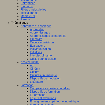
Entreprises
Etudiants
Filières industrielles
Institutionnels
Médiateurs
Parents
Thématiques
Apprendre et enseigner
Apprendre
Apprentissages
Apprentissages collaboratifs
Créativité
Culture numérique
Evaluations
Individualisation
Initiatives
Interdisciplinarité
Outils pour la classe
Arts et Culture
Art
Cinéma
Culture
Culture et numérique
Dispositifs de médiation
Littérature
Formation
Compétences professionnelles
Dispositifs de formation
E- formation
Enjeux et évolutions
Enseignement supérieur et numérique
Formations hybrides