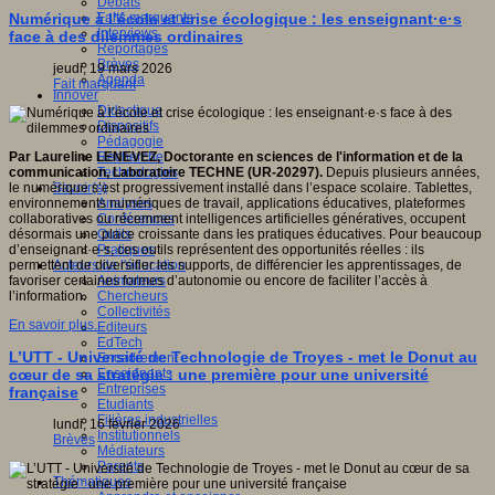
Débats
Faits marquants
Numérique à l’école et crise écologique : les enseignant·e·s
Interviews
face à des dilemmes ordinaires
Reportages
Brèves
jeudi, 19 mars 2026
Agenda
Fait marquant
Innover
Didactique
Dispositifs
Pédagogie
Recherche
Par Laureline LENEVEZ, Doctorante en sciences de l'information et de la
Technologies
communication, Laboratoire TECHNE (UR-20297).
Depuis plusieurs années,
Savoir(s)
le numérique s’est progressivement installé dans l’espace scolaire. Tablettes,
Analyses
environnements numériques de travail, applications éducatives, plateformes
Conférences
collaboratives ou récemment intelligences artificielles génératives, occupent
Outils
désormais une place croissante dans les pratiques éducatives. Pour beaucoup
Pratiques
d’enseignant·e·s, ces outils représentent des opportunités réelles : ils
Acteurs de l'éducation
permettent de diversifier les supports, de différencier les apprentissages, de
Animateurs
favoriser certaines formes d’autonomie ou encore de faciliter l’accès à
Chercheurs
l’information.
Collectivités
En savoir plus...
Editeurs
EdTech
L’UTT - Université de Technologie de Troyes - met le Donut au
Encadrement
Enseignants
cœur de sa stratégie : une première pour une université
Entreprises
française
Etudiants
Filières industrielles
lundi, 16 février 2026
Institutionnels
Brèves
Médiateurs
Parents
Thématiques