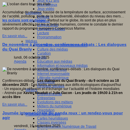
Jeux 4/12 ans
Jeux sérieux
Jeux vidéo
Accumulation de chaleur, hausse de la température de surface, accroissement
Langages
de l’acidité, pollution, perte de la biodiversité, élévation du niveau des mers…
Ecriture
les océans sont en danger
. Partout sur le globe, ils sont de plus en plus
Humour
sévèrement affectés par les activités humaines, comme le constate le dernier
Langue orale
rapport du programme européen Copernicus Marine.
Langues vivantes
Lecture
En savoir plus...
Programmation
Médias
De novembre à décembre, conférences-débats : Les dialogues
Compétences informationnelles
du Quai Branly
Culture des médias
Curation
Droits
lundi, 06 octobre 2025
Education aux médias
Agenda
Information et nouveaux médias
Identité numérique
Internet responsable
Littératie numérique
Conférences-débats -
Les dialogues du Quai Branly - du 9 octobre au 18
Publication
décembre 2025
- Des forêts anciennes aux défis écologiques d'aujourd'hui
Réseaux sociaux
- Un espace de réflexion et d’échange sur l’actualité et l’histoire mondiales
Métiers
- Animés par
Xavier Mauduit
et
Julie Gacon
-
Les jeudis de 19h30 à 21h en
Entrepreneuriat
accès libre
Entreprises
Evolutions des métiers
En savoir plus...
Métiers du numérique
Orientation
Journée internationale du panda roux : un rendez-vous pour
Pratiques numériques
agir
Cartes heuristiques
Classes inversées
vendredi, 19 septembre 2025
Environnement Numérique de Travail