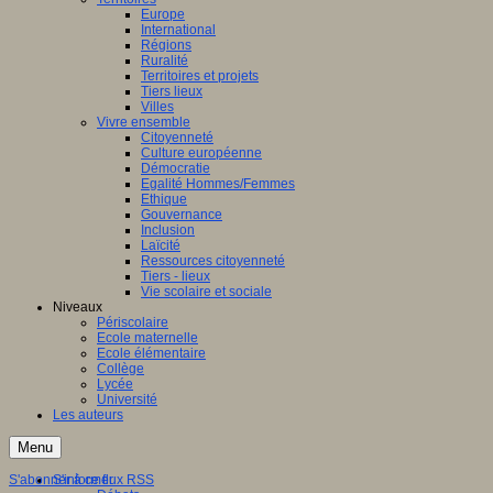
Europe
International
Régions
Ruralité
Territoires et projets
Tiers lieux
Villes
Vivre ensemble
Citoyenneté
Culture européenne
Démocratie
Egalité Hommes/Femmes
Ethique
Gouvernance
Inclusion
Laïcité
Ressources citoyenneté
Tiers - lieux
Vie scolaire et sociale
Niveaux
Périscolaire
Ecole maternelle
Ecole élémentaire
Collège
Lycée
Université
Les auteurs
Menu
S'abonner à ce flux RSS
S'informer