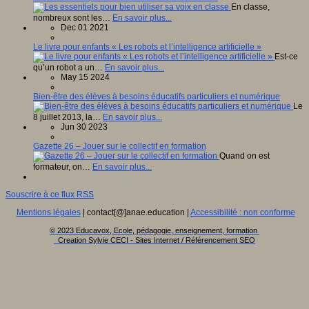
En classe,
nombreux sont les…
En savoir plus...
Dec 01 2021
Le livre pour enfants « Les robots et l’intelligence artificielle »
Est-ce
qu’un robot a un…
En savoir plus...
May 15 2024
Bien-être des élèves à besoins éducatifs particuliers et numérique
Le
8 juillet 2013, la…
En savoir plus...
Jun 30 2023
Gazette 26 – Jouer sur le collectif en formation
Quand on est
formateur, on…
En savoir plus...
Souscrire à ce flux RSS
Mentions légales
| contact[@]anae.education |
Accessibilité : non conforme
© 2023 Educavox, Ecole, pédagogie, enseignement, formation
Creation Sylvie CECI - Sites Internet / Référencement SEO