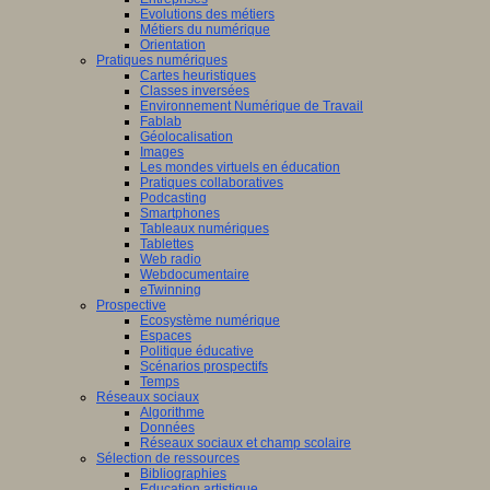
Evolutions des métiers
Métiers du numérique
Orientation
Pratiques numériques
Cartes heuristiques
Classes inversées
Environnement Numérique de Travail
Fablab
Géolocalisation
Images
Les mondes virtuels en éducation
Pratiques collaboratives
Podcasting
Smartphones
Tableaux numériques
Tablettes
Web radio
Webdocumentaire
eTwinning
Prospective
Ecosystème numérique
Espaces
Politique éducative
Scénarios prospectifs
Temps
Réseaux sociaux
Algorithme
Données
Réseaux sociaux et champ scolaire
Sélection de ressources
Bibliographies
Education artistique