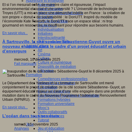
Apprendre et enseigner
Apprendre
Et si l’on mesurait enfin, de manière claire et rigoureuse, l’impact
Apprentissages
environnemental et social d’une université ? L’Université de technologie de
Apprentissages collaboratifs
Troyes (UTT) a mis en place une démarche inédite en France : la création de
Créativité
son propre « donut » de soutenabilité : le DonUTT. Inspiré du modèle de
Culture numérique
l’économiste Kate Raworth, le DonUTT trace un espace idéal : ni trop
Evaluations
gourmand en ressources, ni insuffisant pour répondre aux besoins humains.
Individualisation
En savoir plus...
Initiatives
Interdisciplinarité
À Sartrouville, la cité scolaire Sébastienne-Guyot ouvre un
Outils pour la classe
Arts et Culture
nouveau chapitre dans le cadre d’un projet éducatif et urbain
Art
d’envergure
Cinéma
Culture
mercredi, 10 décembre 2025
Culture et numérique
Fait marquant
Dispositifs de médiation
Littérature
Formation
Compétences professionnelles
Dispositifs de formation
Le Département des Yvelines et la commune de Sartrouville ont mené
E- formation
conjointement le projet de création de la cité scolaire Sébastienne- Guyot, un
Enjeux et évolutions
équipement éducatif majeur au cœur d’une ville engagée dans une profonde
Enseignement supérieur et numérique
mutation dans le cadre du Nouveau Programme National de Renouvellement
Formations hybrides
Urbain (NPNRU).
Formation universitaire
En savoir plus...
Mooc’s
Outils collaboratifs
L’océan dans tous ses états
Sites ressources
Tutorat
Jeux
samedi, 15 novembre 2025
Jeu et éducation
Analyses