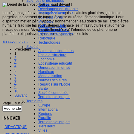
Sciences et techniques
Culture scientifique
Développement durable
Les régions gelées de la planète, banquise, calottes glaciaires, glaciers et
Intelligence artificielle
pergélisol ne cessent de fondre à cause du réchauffement climatique. Leur
Logiciels libres
disparition met en péril l’approvisionnement en eau douce de milliards d’êtres
Métavers
humains, fragilise les écosystèmes, menace les infrastructures et augmente
Outils et logiciels
niveau des mers. Voyons quelle est (sera) l’étendue de ce phénomène
Réalité augmentée
planétaire et quels sont (seront) ses principaux effets.
Ressources sciences
Robotique
En savoir plus...
Technologies
Société
Précédent
Acteurs des territoires
1
Ecole et structure
2
Economie
3
Ecosystème éducatif
4
Génération internet
5
Handicap
6
Mondialisation
7
Normes scolaires
8
Regards sur l’Ecole
9
Santé
10
Société connectée
Suivant
Territoires et projets
Territoires
Page 1 sur 27
Europe
International
Régions
INNOVER
Ruralité
Territoires et projets
Tiers lieux
-
DIDACTIQUE
Villes