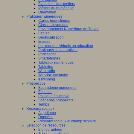
Evolutions des métiers
Métiers du numérique
Orientation
Pratiques numériques
Cartes heuristiques
Classes inversées
Environnement Numérique de Travail
Fablab
Géolocalisation
Images
Les mondes virtuels en éducation
Pratiques collaboratives
Podcasting
Smartphones
Tableaux numériques
Tablettes
Web radio
Webdocumentaire
eTwinning
Prospective
Ecosystème numérique
Espaces
Politique éducative
Scénarios prospectifs
Temps
Réseaux sociaux
Algorithme
Données
Réseaux sociaux et champ scolaire
Sélection de ressources
Bibliographies
Education artistique