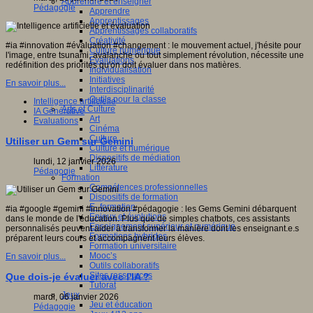
Apprendre et enseigner
Pédagogie
Apprendre
Apprentissages
Apprentissages collaboratifs
Créativité
#ia #innovation #évaluation #changement : le mouvement actuel, j'hésite pour
Culture numérique
l'image, entre tsunami, avalanche ou tout simplement révolution, nécessite une
Evaluations
redéfinition des priorités qu'on doit évaluer dans nos matières.
Individualisation
Initiatives
En savoir plus...
Interdisciplinarité
Outils pour la classe
Intelligence artificielle
Arts et Culture
IA Générative
Art
Evaluations
Cinéma
Culture
Utiliser un Gem sur Gemini
Culture et numérique
Dispositifs de médiation
lundi, 12 janvier 2026
Littérature
Pédagogie
Formation
Compétences professionnelles
Dispositifs de formation
E- formation
#ia #google #gemini #innovation #pédagogie : les Gems Gemini débarquent
Enjeux et évolutions
dans le monde de l'éducation. Plus que de simples chatbots, ces assistants
Enseignement supérieur et numérique
personnalisés peuvent aider à transformer la manière dont les enseignant.e.s
Formations hybrides
préparent leurs cours et accompagnent leurs élèves.
Formation universitaire
Mooc’s
En savoir plus...
Outils collaboratifs
Sites ressources
Que dois-je évaluer avec l'IA ?
Tutorat
Jeux
mardi, 06 janvier 2026
Jeu et éducation
Pédagogie