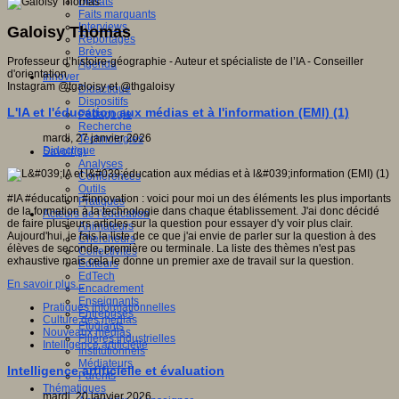
Débats
Faits marquants
Interviews
Galoisy Thomas
Reportages
Brèves
Professeur d’histoire-géographie - Auteur et spécialiste de l’IA - Conseiller
Agenda
d'orientation
Innover
Instagram @tgaloisy et @thgaloisy
Didactique
Dispositifs
L'IA et l'éducation aux médias et à l'information (EMI) (1)
Pédagogie
Recherche
mardi, 27 janvier 2026
Technologies
Didactique
Savoir(s)
Analyses
Conférences
Outils
#IA #éducation #innovation : voici pour moi un des éléments les plus importants
Pratiques
de la formation à la technologie dans chaque établissement. J'ai donc décidé
Acteurs de l'éducation
de faire plusieurs articles sur la question pour essayer d'y voir plus clair.
Animateurs
Aujourd'hui, je fais la liste de ce que j'ai envie de parler sur la question à des
Chercheurs
élèves de seconde, première ou terminale. La liste des thèmes n'est pas
Collectivités
exhaustive mais cela le donne un premier axe de travail sur la question.
Editeurs
EdTech
En savoir plus...
Encadrement
Enseignants
Pratiques informationnelles
Entreprises
Culture des médias
Etudiants
Nouveaux médias
Filières industrielles
Intelligence artificielle
Institutionnels
Médiateurs
Intelligence artificielle et évaluation
Parents
Thématiques
mardi, 20 janvier 2026