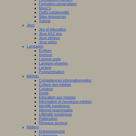
Formation universitaire
Mooc’s
Outils collaboratifs
Sites ressources
Tutorat
Jeux
Jeu et éducation
Jeux 4/12 ans
Jeux sérieux
Jeux vidéo
Langages
Ecriture
Humour
Langue orale
Langues vivantes
Lecture
Programmation
Médias
Compétences informationnelles
Culture des médias
Curation
Droits
Education aux médias
Information et nouveaux médias
Identité numérique
Internet responsable
Littératie numérique
Publication
Réseaux sociaux
Métiers
Entrepreneuriat
Entreprises