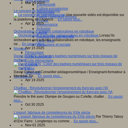
Vivre ensemble
Mar 20 2025
Citoyenneté
Culture européenne
Le concept de ludopédagogie
Démocratie
Une nouvelle vidéo est disponible sur
Egalité Hommes/Femmes
la plateforme de l’Agence…
En savoir plus...
Ethique
Apr 11 2025
Gouvernance
Inclusion
Orchestration d’activités collaboratives en robotique
Laïcité
Lorsqu’ils
Ressources citoyenneté
orchestrent des activités collaboratives en robotique, les enseignants
Tiers - lieux
ne…
En savoir plus...
Vie scolaire et sociale
Apr 15 2025
Niveaux
Périscolaire
David COHEN : Créer des badges numériques sur trois niveaux de
Ecole maternelle
maîtrise
Ecole élémentaire
Collège
Lycée
David Cohen est Conseiller pédagonumérique / Enseignant-formateur à
Université
Montréal. En…
En savoir plus...
Les auteurs
Apr 19 2025
ChatBac : Révolutionner l'enseignement du français avec l'IA
Prendre le thé avec Olympe de Gouges ou Colette, chatter…
En savoir
plus...
Oct 30 2025
L’esport, fabrique de compétences du XXIe siècle
Par Thierry Taboy
et Eric Farro : Longtemps vu comme…
En savoir plus...
Nov 01 2025