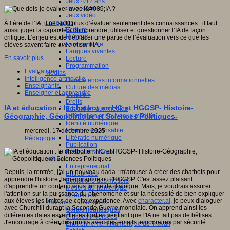
Jeux 4/12 ans
Jeux sérieux
Jeux vidéo
Langages
À l’ère de l’IA, il ne suffit plus d’évaluer seulement des connaissances : il faut
Ecriture
aussi juger la capacité à comprendre, utiliser et questionner l’IA de façon
Humour
critique. L’enjeu est de déplacer une partie de l’évaluation vers ce que les
Langue orale
élèves savent faire
avec
et
sur
l’IA.
Langues vivantes
En savoir plus...
Lecture
Programmation
Evaluations
Médias
Intelligence artificielle
Compétences informationnelles
Enseignants
Culture des médias
Enseigner et apprendre
Curation
Droits
IA et éducation : le chatbot en HG et HGGSP- Histoire-
Education aux médias
Géographie, Géopolitique et Sciences Politiques-
Information et nouveaux médias
Identité numérique
Internet responsable
mercredi, 17 décembre 2025
Littératie numérique
Pédagogie
Publication
Réseaux sociaux
Métiers
Entrepreneuriat
Depuis, la rentrée, j'ai un nouveau dada : m'amuser à créer des chatbots pour
Entreprises
apprendre l'histoire, la géographie ou l'HGGSP. C'est assez plaisant
Evolutions des métiers
d'apprendre un contenu sous forme de dialogue. Mais, je voudrais assurer
Métiers du numérique
l'attention sur la puissance du phénomène et sur la nécessité de bien expliquer
Orientation
aux élèves les limites de cette expérience. Avec
character.ai
, je peux dialoguer
Pratiques numériques
avec Churchill durant la Seconde Guerre mondiale. On apprend ainsi les
Cartes heuristiques
différentes dates essentielles tout en vérifiant que l'IA ne fait pas de bêtises.
Classes inversées
J'encourage à créer des profils avec des emails temporaires par sécurité.
Environnement Numérique de Travail