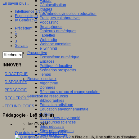
Fablab
En savoir plus...
Géolocalisation
Images
Intelligence artificielle
Les mondes virtuels en éducation
Esprit critique
Pratiques collaboratives
IA Générative
Podcasting
Smartphones
Précédent
Tableaux numériques
1
Tablettes
2
Web radio
3
Webdocumentaire
Suivant
eTwinning
Prospective
Ecosystème numérique
Espaces
INNOVER
Politique éducative
Scénarios prospectifs
-
DIDACTIQUE
Temps
Réseaux sociaux
-
DISPOSITIFS
Algorithme
Données
-
PEDAGOGIE
Réseaux sociaux et champ scolaire
Sélection de ressources
-
RECHERCHE
Bibliographies
Education artistique
-
TECHNOLOGIES
Education environnementale
Histoire
Pédagogie - Les plus lus
Ressources citoyenneté
Ressources sciences
Jan 06 2026
Sites éducatifs
Sites pédagogiques
Que dois-je évaluer avec l'IA ?
Sites ressources
À l’ère de l’IA, il ne suffit plus d’évaluer