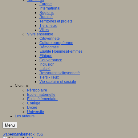
Europe
International
Régions
Ruralité
Territoires et projets
Tiers lieux
Villes
Vivre ensemble
Citoyenneté
Culture européenne
Démocratie
Egalité Hommes/Femmes
Ethique
Gouvernance
Inclusion
Laïcité
Ressources citoyenneté
Tiers - lieux
Vie scolaire et sociale
Niveaux
Périscolaire
Ecole maternelle
Ecole élémentaire
Collège
Lycée
Université
Les auteurs
Menu
S'abonner à ce flux RSS
S'informer