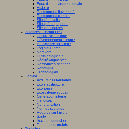
Education environnementale
Histoire
Ressources citoyenneté
Ressources sciences
Sites éducatifs
Sites pédagogiques
Sites ressources
Sciences et techniques
Culture scientifique
Développement durable
Intelligence artificielle
Logiciels libres
Métavers
Outils et logiciels
Réalité augmentée
Ressources sciences
Robotique
Technologies
Société
Acteurs des territoires
Ecole et structure
Economie
Ecosystème éducatif
Génération internet
Handicap
Mondialisation
Normes scolaires
Regards sur l’Ecole
Santé
Société connectée
Territoires et projets
Territoires