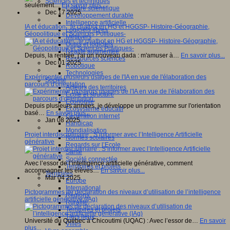
Sciences et techniques
seulement…
En savoir plus...
Culture scientifique
Dec 17 2025
Développement durable
Intelligence artificielle
IA et éducation : le chatbot en HG et HGGSP- Histoire-Géographie,
Logiciels libres
Géopolitique et Sciences Politiques-
Métavers
Outils et logiciels
Réalité augmentée
Depuis, la rentrée, j'ai un nouveau dada : m'amuser à…
En savoir plus...
Ressources sciences
Dec 01 2025
Robotique
Technologies
Expérimenter plusieurs usages de l'IA en vue de l'élaboration des
Société
parcours d'orientation.
Acteurs des territoires
Ecole et structure
Economie
Depuis plusieurs années, je développe un programme sur l'orientation
Ecosystème éducatif
basé…
En savoir plus...
Génération internet
Jan 08 2025
Handicap
Mondialisation
Projet interdisciplinaire : S’informer avec l’Intelligence Artificielle
Normes scolaires
générative
Regards sur l’Ecole
Santé
Société connectée
Avec l’essor de l’intelligence artificielle générative, comment
Territoires et projets
accompagner les élèves…
En savoir plus...
Territoires
Mar 04 2025
Europe
International
Pictogrammes de déclaration des niveaux d’utilisation de l’intelligence
Régions
artificielle générative (IAg)
Ruralité
Territoires et projets
Tiers lieux
Université du Québec à Chicoutimi (UQAC) : Avec l’essor de…
En savoir
Villes
plus...