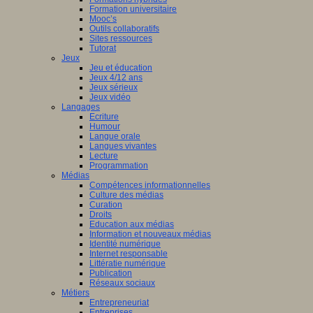
Formation universitaire
Mooc’s
Outils collaboratifs
Sites ressources
Tutorat
Jeux
Jeu et éducation
Jeux 4/12 ans
Jeux sérieux
Jeux vidéo
Langages
Ecriture
Humour
Langue orale
Langues vivantes
Lecture
Programmation
Médias
Compétences informationnelles
Culture des médias
Curation
Droits
Education aux médias
Information et nouveaux médias
Identité numérique
Internet responsable
Littératie numérique
Publication
Réseaux sociaux
Métiers
Entrepreneuriat
Entreprises