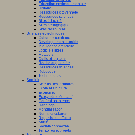
Education environnementale
Histoire
Ressources citoyenneté
Ressources sciences
Sites éducatifs
Sites pédagogiques
Sites ressources
Sciences et techniques
Culture scientifique
Développement durable
Intelligence artificielle
Logiciels libres
Métavers
Outils et logiciels
Réalité augmentée
Ressources sciences
Robotique
Technologies
Société
Acteurs des territoires
Ecole et structure
Economie
Ecosystème éducatif
Génération internet
Handicap
Mondialisation
Normes scolaires
Regards sur l’Ecole
Santé
Société connectée
Territoires et projets
Territoires