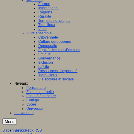
Europe
International
Régions
Ruralité
Territoires et projets
Tiers lieux
Villes
Vivre ensemble
Citoyenneté
Culture européenne
Démocratie
Egalité Hommes/Femmes
Ethique
Gouvernance
Inclusion
Laïcité
Ressources citoyenneté
Tiers - lieux
Vie scolaire et sociale
Niveaux
Périscolaire
Ecole maternelle
Ecole élémentaire
Collège
Lycée
Université
Les auteurs
Menu
S'abonner à ce flux RSS
S'informer