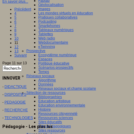
Fablab
En savoir plus...
Géolocalisation
Images
Précédent
Les mondes virtuels en éducation
4
Pratiques collaboratives
5
Podcasting
6
Smartphones
7
Tableaux numériques
8
Tablettes
9
Web radio
10
Webdocumentaire
11
eTwinning
12
Prospective
13
Ecosystème numérique
Suivant
Espaces
Page 11 sur 13
Politique éducative
Scénarios prospectifs
Temps
Réseaux sociaux
INNOVER
Algorithme
Données
-
DIDACTIQUE
Réseaux sociaux et champ scolaire
Sélection de ressources
-
DISPOSITIFS
Bibliographies
Education artistique
-
PEDAGOGIE
Education environnementale
Histoire
-
RECHERCHE
Ressources citoyenneté
-
TECHNOLOGIES
Ressources sciences
Sites éducatifs
Pédagogie - Les plus lus
Sites pédagogiques
Sites ressources