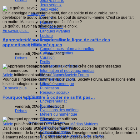
Débats
Jeux 4/12 ans
Jeux sérieux
Jeux vidéo
On n’enseigne rien véritablement, rien de solide ni de durable, sans
Langages
développer le goût d’apprendre. Le goût du savoir lui-même. C’est ce que fait
Ecriture
un maître. Mais est-ce bien ce que fait l’école ?
Humour
Le goût du savoir se développe par le choix.
Langue orale
En savoir plus...
Langues vivantes
Lecture
Apprendre/désapprendre. Sur la ligne de crête des
Programmation
Médias
apprentissages numériques
Compétences informationnelles
Culture des médias
mercredi, 25 décembre 2013
Curation
Débats
Droits
Education aux médias
Information et nouveaux médias
Identité numérique
Article
initialement publié sur
Digital Society Forum
Internet responsable
Pour qui s’intéresse, comme le fait le Digital Society Forum, aux relations entre
Littératie numérique
les technologies et nos sociétés,
Publication
En savoir plus...
Réseaux sociaux
Métiers
Pourquoi apprendre à coder ne suffit pas…
Entrepreneuriat
Entreprises
vendredi, 20 décembre 2013
Evolutions des métiers
Débats
Métiers du numérique
Orientation
Pratiques numériques
Article
publié par Divina Frau Meigs sur
Médias Matrices
Cartes heuristiques
Dans les débats actuels concernant l’introduction de l’informatique, et plus
Classes inversées
précisément de la programmation, dans l’enseignement scolaire, de nombreux
Environnement Numérique de Travail
éléments nécessaires à la réussite sont passés sous silence.