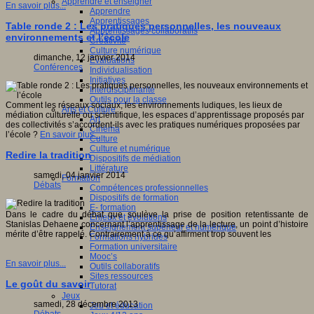
Apprendre et enseigner
En savoir plus...
Apprendre
Apprentissages
Table ronde 2 : Les pratiques personnelles, les nouveaux
Apprentissages collaboratifs
environnements et l’école
Créativité
Culture numérique
dimanche, 12 janvier 2014
Evaluations
Conférences
Individualisation
Initiatives
Interdisciplinarité
Outils pour la classe
Comment les réseaux sociaux, les environnements ludiques, les lieux de
Arts et Culture
médiation culturelle ou scientifique, les espaces d’apprentissage proposés par
Art
des collectivités s’accordent-ils avec les pratiques numériques proposées par
Cinéma
l’école ?
En savoir plus...
Culture
Culture et numérique
Redire la tradition
Dispositifs de médiation
Littérature
samedi, 04 janvier 2014
Formation
Débats
Compétences professionnelles
Dispositifs de formation
E- formation
Dans le cadre du débat que soulève la prise de position retentissante de
Enjeux et évolutions
Stanislas Dehaene concernant l’apprentissage de la lecture, un point d’histoire
Enseignement supérieur et numérique
mérite d’être rappelé. Contrairement à ce qu’affirment trop souvent les
Formations hybrides
Formation universitaire
Mooc’s
En savoir plus...
Outils collaboratifs
Sites ressources
Le goût du savoir
Tutorat
Jeux
samedi, 28 décembre 2013
Jeu et éducation