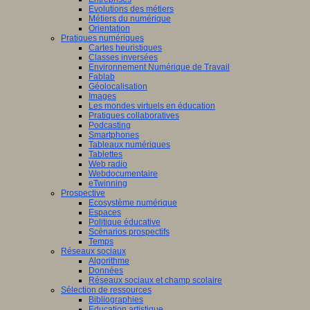
Evolutions des métiers
Métiers du numérique
Orientation
Pratiques numériques
Cartes heuristiques
Classes inversées
Environnement Numérique de Travail
Fablab
Géolocalisation
Images
Les mondes virtuels en éducation
Pratiques collaboratives
Podcasting
Smartphones
Tableaux numériques
Tablettes
Web radio
Webdocumentaire
eTwinning
Prospective
Ecosystème numérique
Espaces
Politique éducative
Scénarios prospectifs
Temps
Réseaux sociaux
Algorithme
Données
Réseaux sociaux et champ scolaire
Sélection de ressources
Bibliographies
Education artistique