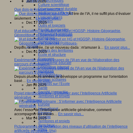
Sciences et techniques
Jan 06 2026
Culture scientifique
Développement durable
Que dois-je évaluer avec l'IA ?
Intelligence artificielle
À l’ère de l’IA, il ne suffit plus d’évaluer
Logiciels libres
seulement…
En savoir plus...
Métavers
Dec 17 2025
Outils et logiciels
Réalité augmentée
IA et éducation : le chatbot en HG et HGGSP- Histoire-Géographie,
Ressources sciences
Géopolitique et Sciences Politiques-
Robotique
Technologies
Société
Depuis, la rentrée, j'ai un nouveau dada : m'amuser à…
En savoir plus...
Acteurs des territoires
Dec 01 2025
Ecole et structure
Economie
Expérimenter plusieurs usages de l'IA en vue de l'élaboration des
Ecosystème éducatif
parcours d'orientation.
Génération internet
Handicap
Mondialisation
Depuis plusieurs années, je développe un programme sur l'orientation
Normes scolaires
basé…
En savoir plus...
Regards sur l’Ecole
Jan 08 2025
Santé
Société connectée
Projet interdisciplinaire : S’informer avec l’Intelligence Artificielle
Territoires et projets
générative
Territoires
Europe
International
Avec l’essor de l’intelligence artificielle générative, comment
Régions
accompagner les élèves…
En savoir plus...
Ruralité
Mar 04 2025
Territoires et projets
Tiers lieux
Pictogrammes de déclaration des niveaux d’utilisation de l’intelligence
Villes
artificielle générative (IAg)