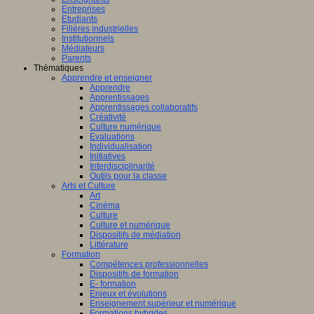
Entreprises
Etudiants
Filières industrielles
Institutionnels
Médiateurs
Parents
Thématiques
Apprendre et enseigner
Apprendre
Apprentissages
Apprentissages collaboratifs
Créativité
Culture numérique
Evaluations
Individualisation
Initiatives
Interdisciplinarité
Outils pour la classe
Arts et Culture
Art
Cinéma
Culture
Culture et numérique
Dispositifs de médiation
Littérature
Formation
Compétences professionnelles
Dispositifs de formation
E- formation
Enjeux et évolutions
Enseignement supérieur et numérique
Formations hybrides