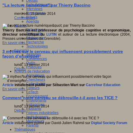
Débats
Faits marquants
"La lecture numérique" par Thierry Baccino
Interviews
Reportages
mercredi, 15 janvier 2014
Brèves
Conférences
Agenda
Innover
Didactique
Thierry Baccino est professeur de psychologie cognitive et ergonomique,
Dispositifs
directeur scientifique du
LUTIN
et auteur de La lecture électronique (2004,
Pédagogie
Presses universitaires de Grenoble).
Recherche
En savoir plus...
Technologies
Savoir(s)
3 mythes sur le cerveau qui influencent possiblement votre
Analyses
façon d’enseigner
Conférences
Outils
lundi, 13 janvier 2014
Pratiques
Débats
Acteurs de l'éducation
Animateurs
Chercheurs
Collectivités
Article
initialement publié par Sébastien Wart sur
Carrefour Education
Editeurs
En savoir plus...
EdTech
Encadrement
Comment notre cerveau se débrouille-t-il avec les TICE ?
Enseignants
Entreprises
lundi, 13 janvier 2014
Etudiants
Débats
Filières industrielles
Institutionnels
Médiateurs
Article
initialement publié par David-Julien Rahmil sur
Digital Society Forum
Parents
Thématiques