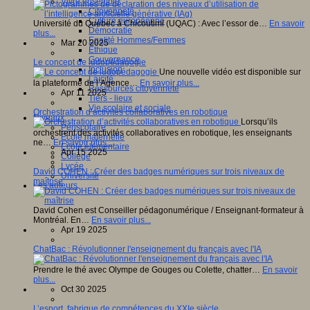
Vivre ensemble
Citoyenneté
Culture européenne
Université du Québec à Chicoutimi (UQAC) : Avec l’essor de…
En savoir
Démocratie
plus...
Egalité Hommes/Femmes
Mar 20 2025
Ethique
Gouvernance
Le concept de ludopédagogie
Inclusion
Une nouvelle vidéo est disponible sur
Laïcité
la plateforme de l’Agence…
En savoir plus...
Ressources citoyenneté
Apr 11 2025
Tiers - lieux
Vie scolaire et sociale
Orchestration d’activités collaboratives en robotique
Niveaux
Lorsqu’ils
Périscolaire
orchestrent des activités collaboratives en robotique, les enseignants
Ecole maternelle
ne…
En savoir plus...
Ecole élémentaire
Apr 15 2025
Collège
Lycée
David COHEN : Créer des badges numériques sur trois niveaux de
Université
maîtrise
Les auteurs
David Cohen est Conseiller pédagonumérique / Enseignant-formateur à
Montréal. En…
En savoir plus...
Apr 19 2025
ChatBac : Révolutionner l'enseignement du français avec l'IA
Prendre le thé avec Olympe de Gouges ou Colette, chatter…
En savoir
plus...
Oct 30 2025
L’esport, fabrique de compétences du XXIe siècle