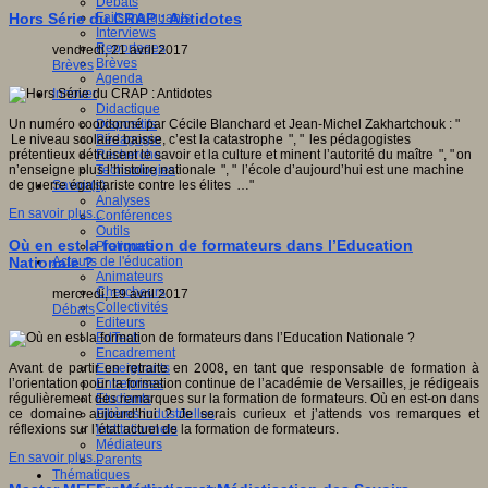
Débats
Faits marquants
Hors Série du CRAP : Antidotes
Interviews
Reportages
vendredi, 21 avril 2017
Brèves
Brèves
Agenda
Innover
Didactique
Dispositifs
Un numéro coordonné par Cécile Blanchard et Jean-Michel Zakhartchouk : "
Pédagogie
Le niveau scolaire baisse, c’est la catastrophe ", " les pédagogistes
Recherche
prétentieux détruisent le savoir et la culture et minent l’autorité du maître ", " on
Technologies
n’enseigne plus l’histoire nationale ", " l’école d’aujourd’hui est une machine
Savoir(s)
de guerre égalitariste contre les élites …"
Analyses
En savoir plus...
Conférences
Outils
Où en est la formation de formateurs dans l’Education
Pratiques
Acteurs de l'éducation
Nationale ?
Animateurs
Chercheurs
mercredi, 19 avril 2017
Collectivités
Débats
Editeurs
EdTech
Encadrement
Enseignants
Avant de partir en retraite en 2008, en tant que responsable de formation à
Entreprises
l’orientation pour la formation continue de l’académie de Versailles, je rédigeais
Etudiants
régulièrement des remarques sur la formation de formateurs. Où en est-on dans
Filières industrielles
ce domaine aujourd’hui ? Je serais curieux et j’attends vos remarques et
Institutionnels
réflexions sur l’état actuel de la formation de formateurs.
Médiateurs
En savoir plus...
Parents
Thématiques