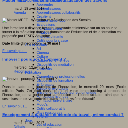
Master MEEF - Médiation et Médiatisation des Savoirs
Apprendre et enseigner
Apprendre
Apprentissages
mardi, 18 avril 2017
Apprentissages collaboratifs
Agenda
Créativité
Culture numérique
Evaluations
Une formation à distance hybride, innovante et intensive sur un an pour se
Individualisation
former à la médiation dans les domaines de l’éducation et de la formation est
Initiatives
proposée par l'ESPE Aquitaine.
Interdisciplinarité
Outils pour la classe
Date limite d'inscription : le 30 mai !
Arts et Culture
Art
En savoir plus...
Cinéma
Culture
Innover : pourquoi ? Comment ?
Culture et numérique
Dispositifs de médiation
mercredi, 12 avril 2017
Littérature
Reportages
Formation
Compétences professionnelles
Dispositifs de formation
E- formation
Dans le cadre des journées de l’innovation, le mercredi 29 mars (Ecole
Enjeux et évolutions
militaire-Paris, 7e) était consacré à un vaste brainstorming à propos de
Enseignement supérieur et numérique
l’innovation, de sa portée pour la réduction de l’échec scolaire, ainsi que sur
Formations hybrides
ses mises en œuvre concrètes dans notre système éducatif.
Formation universitaire
Mooc’s
En savoir plus...
Outils collaboratifs
Sites ressources
Enseignement à distance et monde du travail, même combat ?
Tutorat
Jeux
mardi, 11 avril 2017
Jeu et éducation
Débats