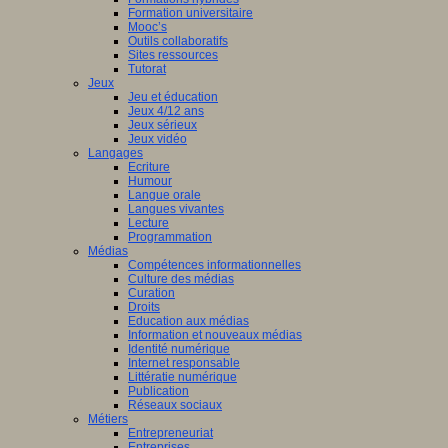
Formation universitaire
Mooc’s
Outils collaboratifs
Sites ressources
Tutorat
Jeux
Jeu et éducation
Jeux 4/12 ans
Jeux sérieux
Jeux vidéo
Langages
Ecriture
Humour
Langue orale
Langues vivantes
Lecture
Programmation
Médias
Compétences informationnelles
Culture des médias
Curation
Droits
Education aux médias
Information et nouveaux médias
Identité numérique
Internet responsable
Littératie numérique
Publication
Réseaux sociaux
Métiers
Entrepreneuriat
Entreprises