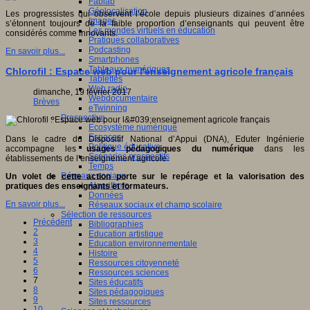
Fablab
Géolocalisation
Les progressistes qui observent l’école depuis plusieurs dizaines d’années
Images
s’étonnent toujours de la faible proportion d’enseignants qui peuvent être
Les mondes virtuels en éducation
considérés comme innovants.
Pratiques collaboratives
Podcasting
En savoir plus...
Smartphones
Tableaux numériques
Chlorofil : Espace web pour l'enseignement agricole français
Tablettes
Web radio
dimanche, 19 février 2017
Webdocumentaire
Brèves
eTwinning
Prospective
Ecosystème numérique
Espaces
Dans le cadre du Dispositif National d’Appui (DNA), Eduter Ingénierie
Politique éducative
accompagne les
usages pédagogiques du numérique
dans les
Scénarios prospectifs
établissements de l’enseignement agricole.
Temps
Réseaux sociaux
Un volet de cette action porte sur le repérage et la valorisation des
Algorithme
pratiques des enseignants et formateurs.
Données
En savoir plus...
Réseaux sociaux et champ scolaire
Sélection de ressources
Précédent
Bibliographies
2
Education artistique
3
Education environnementale
4
Histoire
5
Ressources citoyenneté
6
Ressources sciences
7
Sites éducatifs
8
Sites pédagogiques
9
Sites ressources
10