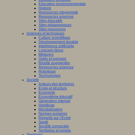
Education environnementale
Histoire
Ressources citoyenneté
Ressources sciences
Sites éducatifs
Sites pédagogiques
Sites ressources
Sciences et techniques
Culture scientifique
Développement durable
Intelligence artificielle
Logiciels libres
Métavers
Outils et logiciels
Réalité augmentée
Ressources sciences
Robotique
Technologies
Société
Acteurs des territoires
Ecole et structure
Economie
Ecosystème éducatif
Génération internet
Handicap
Mondialisation
Normes scolaires
Regards sur l’Ecole
Santé
Société connectée
Territoires et projets
Territoires