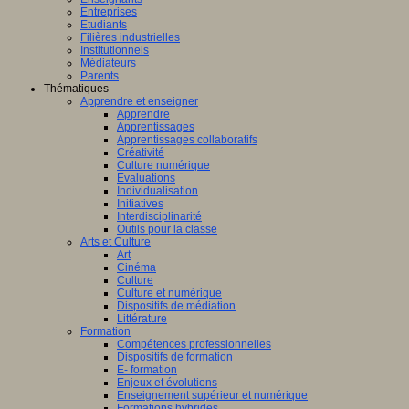
Entreprises
Etudiants
Filières industrielles
Institutionnels
Médiateurs
Parents
Thématiques
Apprendre et enseigner
Apprendre
Apprentissages
Apprentissages collaboratifs
Créativité
Culture numérique
Evaluations
Individualisation
Initiatives
Interdisciplinarité
Outils pour la classe
Arts et Culture
Art
Cinéma
Culture
Culture et numérique
Dispositifs de médiation
Littérature
Formation
Compétences professionnelles
Dispositifs de formation
E- formation
Enjeux et évolutions
Enseignement supérieur et numérique
Formations hybrides