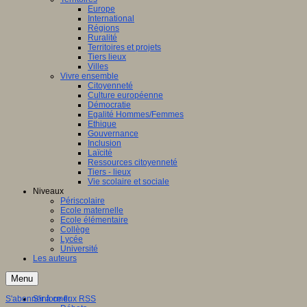
Europe
International
Régions
Ruralité
Territoires et projets
Tiers lieux
Villes
Vivre ensemble
Citoyenneté
Culture européenne
Démocratie
Egalité Hommes/Femmes
Ethique
Gouvernance
Inclusion
Laïcité
Ressources citoyenneté
Tiers - lieux
Vie scolaire et sociale
Niveaux
Périscolaire
Ecole maternelle
Ecole élémentaire
Collège
Lycée
Université
Les auteurs
Menu
S'abonner à ce flux RSS
S'informer