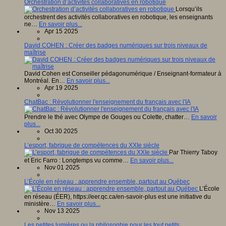
Orchestration d’activités collaboratives en robotique
Lorsqu’ils
orchestrent des activités collaboratives en robotique, les enseignants
ne…
En savoir plus...
Apr 15 2025
David COHEN : Créer des badges numériques sur trois niveaux de
maîtrise
David Cohen est Conseiller pédagonumérique / Enseignant-formateur à
Montréal. En…
En savoir plus...
Apr 19 2025
ChatBac : Révolutionner l'enseignement du français avec l'IA
Prendre le thé avec Olympe de Gouges ou Colette, chatter…
En savoir
plus...
Oct 30 2025
L’esport, fabrique de compétences du XXIe siècle
Par Thierry Taboy
et Eric Farro : Longtemps vu comme…
En savoir plus...
Nov 01 2025
L’École en réseau : apprendre ensemble, partout au Québec
L’École
en réseau (ÉER), https://eer.qc.ca/en-savoir-plus est une initiative du
ministère…
En savoir plus...
Nov 13 2025
Les petites lumières ou la philosophie pour les tout petits.