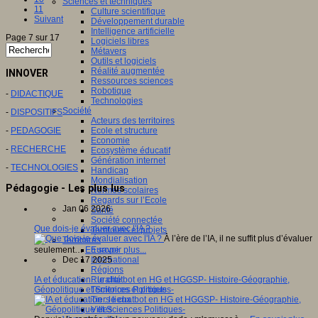
Sciences et techniques
11
Culture scientifique
Suivant
Développement durable
Intelligence artificielle
Page 7 sur 17
Logiciels libres
Métavers
Outils et logiciels
Réalité augmentée
INNOVER
Ressources sciences
Robotique
-
DIDACTIQUE
Technologies
Société
-
DISPOSITIFS
Acteurs des territoires
-
PEDAGOGIE
Ecole et structure
Economie
-
RECHERCHE
Ecosystème éducatif
Génération internet
-
TECHNOLOGIES
Handicap
Mondialisation
Pédagogie - Les plus lus
Normes scolaires
Regards sur l’Ecole
Jan 06 2026
Santé
Société connectée
Que dois-je évaluer avec l'IA ?
Territoires et projets
À l’ère de l’IA, il ne suffit plus d’évaluer
Territoires
seulement…
En savoir plus...
Europe
Dec 17 2025
International
Régions
IA et éducation : le chatbot en HG et HGGSP- Histoire-Géographie,
Ruralité
Géopolitique et Sciences Politiques-
Territoires et projets
Tiers lieux
Villes