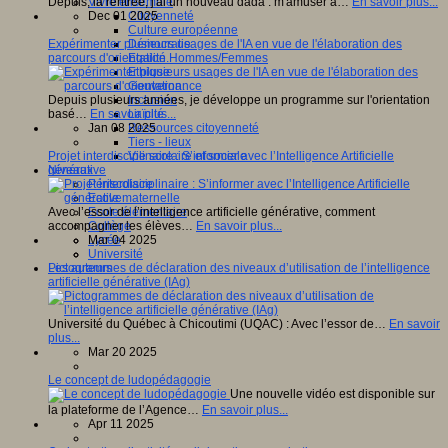
Depuis, la rentrée, j'ai un nouveau dada : m'amuser à…
En savoir plus...
Vivre ensemble
Dec 01 2025
Citoyenneté
Culture européenne
Expérimenter plusieurs usages de l'IA en vue de l'élaboration des
Démocratie
parcours d'orientation.
Egalité Hommes/Femmes
Ethique
Gouvernance
Depuis plusieurs années, je développe un programme sur l'orientation
Inclusion
basé…
En savoir plus...
Laïcité
Jan 08 2025
Ressources citoyenneté
Tiers - lieux
Projet interdisciplinaire : S’informer avec l’Intelligence Artificielle
Vie scolaire et sociale
générative
Niveaux
Périscolaire
Ecole maternelle
Avec l’essor de l’intelligence artificielle générative, comment
Ecole élémentaire
accompagner les élèves…
En savoir plus...
Collège
Mar 04 2025
Lycée
Université
Pictogrammes de déclaration des niveaux d’utilisation de l’intelligence
Les auteurs
artificielle générative (IAg)
Université du Québec à Chicoutimi (UQAC) : Avec l’essor de…
En savoir
plus...
Mar 20 2025
Le concept de ludopédagogie
Une nouvelle vidéo est disponible sur
la plateforme de l’Agence…
En savoir plus...
Apr 11 2025