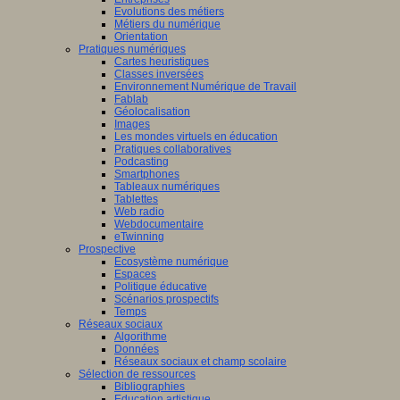
Evolutions des métiers
Métiers du numérique
Orientation
Pratiques numériques
Cartes heuristiques
Classes inversées
Environnement Numérique de Travail
Fablab
Géolocalisation
Images
Les mondes virtuels en éducation
Pratiques collaboratives
Podcasting
Smartphones
Tableaux numériques
Tablettes
Web radio
Webdocumentaire
eTwinning
Prospective
Ecosystème numérique
Espaces
Politique éducative
Scénarios prospectifs
Temps
Réseaux sociaux
Algorithme
Données
Réseaux sociaux et champ scolaire
Sélection de ressources
Bibliographies
Education artistique