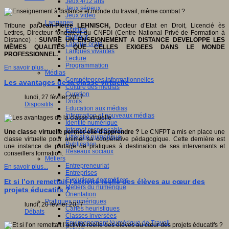
Jeux 4/12 ans
Jeux sérieux
Jeux vidéo
Langages
Tribune par
Jean-Pierre LEHNISCH,
Docteur d’Etat en Droit, Licencié ès
Ecriture
Lettres, Directeur fondateur du CNFDI (Centre National Privé de Formation à
Humour
Distance) :
SUIVRE UN ENSEIGNEMENT A DISTANCE DEVELOPPE LES
Langue orale
MÊMES QUALITES QUE CELLES EXIGEES DANS LE MONDE
Langues vivantes
PROFESSIONNEL.
Lecture
Programmation
En savoir plus...
Médias
Compétences informationnelles
Les avantages de la classe virtuelle
Culture des médias
Curation
lundi, 27 février 2017
Droits
Dispositifs
Education aux médias
Information et nouveaux médias
Identité numérique
Internet responsable
Une classe virtuelle permet-elle d'apprendre ?
Le CNFPT a mis en place une
Littératie numérique
classe virtuelle pour animer sa coopérative pédagogique. Cette dernière est
Publication
une instance de partage de pratiques à destination de ses intervenants et
Réseaux sociaux
conseillers formation.
Métiers
Entrepreneuriat
En savoir plus...
Entreprises
Evolutions des métiers
Et si l’on remettait l’activité réelle des élèves au cœur des
Métiers du numérique
projets éducatifs ?
Orientation
Pratiques numériques
lundi, 20 février 2017
Cartes heuristiques
Débats
Classes inversées
Environnement Numérique de Travail