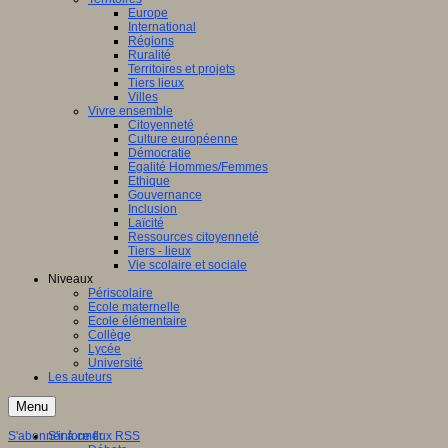
Europe
International
Régions
Ruralité
Territoires et projets
Tiers lieux
Villes
Vivre ensemble
Citoyenneté
Culture européenne
Démocratie
Egalité Hommes/Femmes
Ethique
Gouvernance
Inclusion
Laïcité
Ressources citoyenneté
Tiers - lieux
Vie scolaire et sociale
Niveaux
Périscolaire
Ecole maternelle
Ecole élémentaire
Collège
Lycée
Université
Les auteurs
Menu
S'abonner à ce flux RSS
S'informer