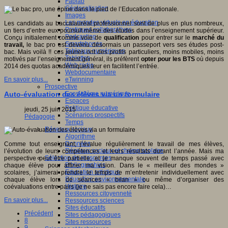
Fablab
Géolocalisation
Images
Les mondes virtuels en éducation
Les candidats au baccalauréat professionnel sont de plus en plus nombreux,
Pratiques collaboratives
un tiers d’entre eux poursuit même des études dans l’enseignement supérieur.
Podcasting
Conçu initialement comme voie de
qualification
pour entrer sur le
marché du
Smartphones
travail,
le bac pro est devenu désormais un passeport vers ses études post-
Tableaux numériques
bac. Mais voilà !! ces jeunes ont des profils particuliers, moins mobiles, moins
Tablettes
motivés par l’enseignement général, ils préfèrent
opter pour les BTS
où depuis
Web radio
2014 des quotas académiques leur en facilitent l’entrée.
Webdocumentaire
eTwinning
En savoir plus...
Prospective
Ecosystème numérique
Auto-évaluation des élèves via un formulaire
Espaces
Politique éducative
jeudi, 25 juin 2015
Scénarios prospectifs
Pédagogie
Temps
Réseaux sociaux
Algorithme
Données
Comme tout enseignant, j’évalue régulièrement le travail de mes élèves,
Réseaux sociaux et champ scolaire
l’évolution de leurs compétences et leurs résultats durant l’année. Mais ma
Sélection de ressources
perspective peut être partielle, et je manque souvent de temps passé avec
Bibliographies
chaque élève pour affiner ma vision. Dans le « meilleur des mondes »
Education artistique
scolaires, j’aimerai prendre le temps de m’entretenir individuellement avec
Education environnementale
chaque élève lors de séances « bilan » ou même d’organiser des
Histoire
coévaluations entre pairs (je ne sais pas encore faire cela)…
Ressources citoyenneté
En savoir plus...
Ressources sciences
Sites éducatifs
Précédent
Sites pédagogiques
8
Sites ressources
9