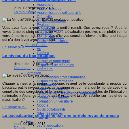
Apprendre et enseigner
Apprendre
jeudi, 03 septembre 2015
Apprentissages
La minut’éduc
Apprentissages collaboratifs
Créativité
Culture numérique
Evaluations
Vous avez face à vous un verre à moitié rempli. Que voyez-vous ? Vous le
Individualisation
voyez à moitié plein ou à moitié vide ? L’évaluation positive, c’est plutôt voir le
Initiatives
verre à moitié rempli. Oui, je vois d’ici vos sourcils s’élever, j’utilise une image
Interdisciplinarité
qui n’a rien à voir avec notre sujet.
Outils pour la classe
Arts et Culture
En savoir plus...
Art
Cinéma
Le niveau du bac en débat
Culture
Culture et numérique
dimanche, 12 juillet 2015
Dispositifs de médiation
Chronique
Littérature
Formation
Compétences professionnelles
Dispositifs de formation
Chaque année, à la même époque, revient cette complainte à propos du
E- formation
baccalauréat: le niveau baisse, cet examen est donné à tout le monde avec « la
Enjeux et évolutions
complicité des correcteurs et le renoncement des responsables de l’Education
Enseignement supérieur et numérique
nationale. » Alors, ce diplôme
est-il vraiment bradé,
sacrifié sur l’autel de la
Formations hybrides
massification?
Formation universitaire
Mooc’s
En savoir plus...
Outils collaboratifs
Sites ressources
Le baccalauréat se termine par une terrible revue de presse
Tutorat
Jeux
jeudi, 09 juillet 2015
Jeu et éducation
Débats