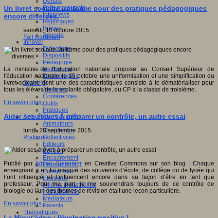
Débats
Faits marquants
Un livret scolaire uniforme pour des pratiques pédagogiques
Interviews
encore diverses.
Reportages
Brèves
samedi, 10 octobre 2015
Agenda
Fait marquant
Innover
Didactique
Dispositifs
Pédagogie
Recherche
La ministre de l'Education nationale propose au Conseil Supérieur de
Technologies
l'éducation nationale le 15 octobre une uniformisation et une simplification du
Savoir(s)
livret scolaire dont une des caractéristiques consiste à le dématérialiser pour
Analyses
tous les élèves de la scolarité obligatoire, du CP à la classe de troisième.
Conférences
En savoir plus...
Outils
Pratiques
Aider ses élèves à préparer un contrôle, un autre essai
Acteurs de l'éducation
Animateurs
Chercheurs
lundi, 28 septembre 2015
Collectivités
Pratiques
Editeurs
EdTech
Encadrement
Publié par
Adrien Guinemer
en Creative Commons sur son blog : Chaque
Enseignants
enseignant a en lui marqué des souvenirs d’école, de collège ou de lycée qui
Entreprises
l’ont influencé et l’influencent encore dans sa façon d’être en tant que
Etudiants
professeur. Pour ma part, je me souviendrais toujours de ce contrôle de
Filières industrielles
biologie où l’un des thèmes de révision était une leçon particulière.
Institutionnels
Médiateurs
En savoir plus...
Parents
Thématiques
La Minut'éduc : l'évaluation positive !