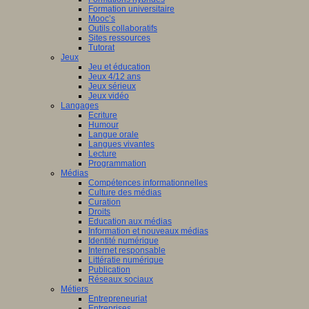
Formation universitaire
Mooc’s
Outils collaboratifs
Sites ressources
Tutorat
Jeux
Jeu et éducation
Jeux 4/12 ans
Jeux sérieux
Jeux vidéo
Langages
Ecriture
Humour
Langue orale
Langues vivantes
Lecture
Programmation
Médias
Compétences informationnelles
Culture des médias
Curation
Droits
Education aux médias
Information et nouveaux médias
Identité numérique
Internet responsable
Littératie numérique
Publication
Réseaux sociaux
Métiers
Entrepreneuriat
Entreprises