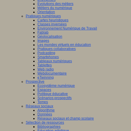
Evolutions des métiers
Métiers du numérique
Orientation
Pratiques numériques
Cartes heuristiques
Classes inversées
Environnement Numérique de Travail
Fablab
Géolocalisation
Images
Les mondes virtuels en éducation
Pratiques collaboratives
Podcasting
Smartphones
Tableaux numériques
Tablettes
Web radio
Webdocumentaire
eTwinning
Prospective
Ecosystème numérique
Espaces
Politique éducative
Scénarios prospectifs
Temps
Réseaux sociaux
Algorithme
Données
Réseaux sociaux et champ scolaire
Sélection de ressources
Bibliographies
Education artistique