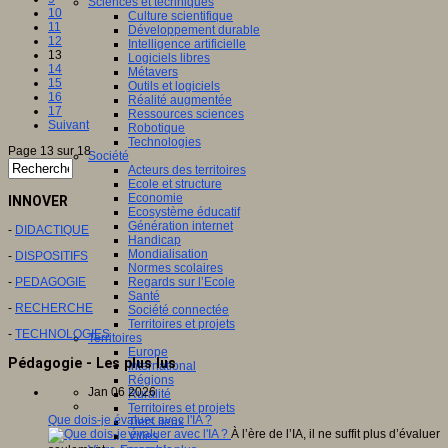
Sciences et techniques
10
Culture scientifique
11
Développement durable
12
Intelligence artificielle
13
Logiciels libres
14
Métavers
15
Outils et logiciels
16
Réalité augmentée
17
Ressources sciences
Suivant
Robotique
Technologies
Page 13 sur 18
Société
Acteurs des territoires
Ecole et structure
Economie
INNOVER
Ecosystème éducatif
Génération internet
-
DIDACTIQUE
Handicap
Mondialisation
-
DISPOSITIFS
Normes scolaires
-
PEDAGOGIE
Regards sur l’Ecole
Santé
-
RECHERCHE
Société connectée
Territoires et projets
-
TECHNOLOGIES
Territoires
Europe
Pédagogie - Les plus lus
International
Régions
Jan 06 2026
Ruralité
Territoires et projets
Que dois-je évaluer avec l'IA ?
Tiers lieux
À l’ère de l’IA, il ne suffit plus d’évaluer
Villes