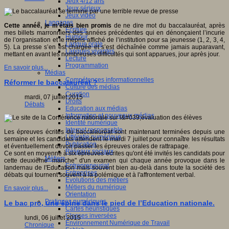
Jeux 4/12 ans
Jeux sérieux
Jeux vidéo
Langages
Cette année, je m’étais bien promis
de ne dire mot du baccalauréat, après
Ecriture
mes billets marronniers des années précédentes qui en dénonçaient l’incurie
Humour
de l’organisation et le mépris affiché de l’institution pour sa jeunesse (1, 2, 3, 4,
Langue orale
5). La presse s’en est chargée et s’est déchaînée comme jamais auparavant,
Langues vivantes
mettant en avant les nombreuses difficultés qui sont apparues, jour après jour.
Lecture
Programmation
En savoir plus...
Médias
Compétences informationnelles
Réformer le baccalauréat ?
Culture des médias
Curation
mardi, 07 juillet 2015
Droits
Débats
Education aux médias
Information et nouveaux médias
Identité numérique
Internet responsable
Les épreuves écrites du baccalauréat sont maintenant terminées depuis une
Littératie numérique
semaine et les candidats attendent le mardi 7 juillet pour connaître les résultats
Publication
et éventuellement devoir passer les épreuves orales de rattrapage.
Réseaux sociaux
Ce sont en moyenne à six épreuves écrites qu'ont été invités les candidats pour
Métiers
cette deuxième" manche" d'un examen qui chaque année provoque dans le
Entrepreneuriat
landernau de l'Education mais souvent bien au-delà dans toute la société des
Entreprises
débats qui tournent souvent à la polémique et à l'affrontement verbal.
Evolutions des métiers
Métiers du numérique
En savoir plus...
Orientation
Pratiques numériques
Le bac pro, une épine dans le pied de l’Education nationale.
Cartes heuristiques
Classes inversées
lundi, 06 juillet 2015
Environnement Numérique de Travail
Chronique