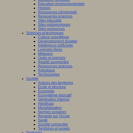
Education environnementale
Histoire
Ressources citoyenneté
Ressources sciences
Sites éducatifs
Sites pédagogiques
Sites ressources
Sciences et techniques
Culture scientifique
Développement durable
Intelligence artificielle
Logiciels libres
Métavers
Outils et logiciels
Réalité augmentée
Ressources sciences
Robotique
Technologies
Société
Acteurs des territoires
Ecole et structure
Economie
Ecosystème éducatif
Génération internet
Handicap
Mondialisation
Normes scolaires
Regards sur l’Ecole
Santé
Société connectée
Territoires et projets
Territoires