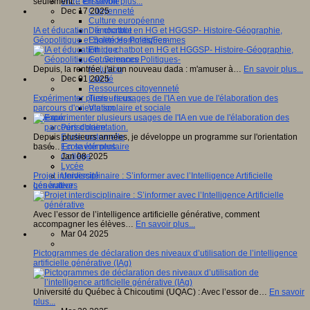
seulement…
En savoir plus...
Vivre ensemble
Dec 17 2025
Citoyenneté
Culture européenne
IA et éducation : le chatbot en HG et HGGSP- Histoire-Géographie,
Démocratie
Géopolitique et Sciences Politiques-
Egalité Hommes/Femmes
Ethique
Gouvernance
Depuis, la rentrée, j'ai un nouveau dada : m'amuser à…
En savoir plus...
Inclusion
Dec 01 2025
Laïcité
Ressources citoyenneté
Expérimenter plusieurs usages de l'IA en vue de l'élaboration des
Tiers - lieux
parcours d'orientation.
Vie scolaire et sociale
Niveaux
Périscolaire
Depuis plusieurs années, je développe un programme sur l'orientation
Ecole maternelle
basé…
En savoir plus...
Ecole élémentaire
Jan 08 2025
Collège
Lycée
Projet interdisciplinaire : S’informer avec l’Intelligence Artificielle
Université
générative
Les auteurs
Avec l’essor de l’intelligence artificielle générative, comment
accompagner les élèves…
En savoir plus...
Mar 04 2025
Pictogrammes de déclaration des niveaux d’utilisation de l’intelligence
artificielle générative (IAg)
Université du Québec à Chicoutimi (UQAC) : Avec l’essor de…
En savoir
plus...