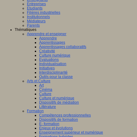
Entreprises
Etudiants
Filières industrielles
Institutionnels
Médiateurs
Parents
Thématiques
Apprendre et enseigner
Apprendre
Apprentissages
Apprentissages collaboratifs
Créativité
Culture numérique
Evaluations
Individualisation
Initiatives
Interdisciplinarité
Outils pour la classe
Arts et Culture
Art
Cinéma
Culture
Culture et numérique
Dispositifs de médiation
Littérature
Formation
Compétences professionnelles
Dispositifs de formation
E- formation
Enjeux et évolutions
Enseignement supérieur et numérique
Formations hybrides