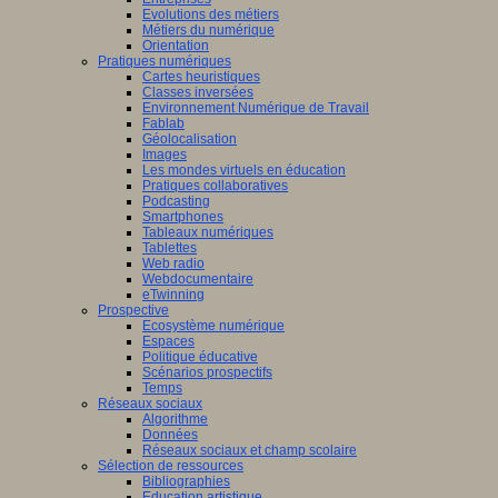
Evolutions des métiers
Métiers du numérique
Orientation
Pratiques numériques
Cartes heuristiques
Classes inversées
Environnement Numérique de Travail
Fablab
Géolocalisation
Images
Les mondes virtuels en éducation
Pratiques collaboratives
Podcasting
Smartphones
Tableaux numériques
Tablettes
Web radio
Webdocumentaire
eTwinning
Prospective
Ecosystème numérique
Espaces
Politique éducative
Scénarios prospectifs
Temps
Réseaux sociaux
Algorithme
Données
Réseaux sociaux et champ scolaire
Sélection de ressources
Bibliographies
Education artistique