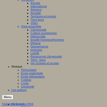
Europe
International
Régions
Ruralité
Territoires et projets
Tiers lieux
Villes
Vivre ensemble
Citoyenneté
Culture européenne
Démocratie
Egalité Hommes/Femmes
Ethique
Gouvernance
Inclusion
Laïcité
Ressources citoyenneté
Tiers - lieux
Vie scolaire et sociale
Niveaux
Périscolaire
Ecole maternelle
Ecole élémentaire
Collège
Lycée
Université
Les auteurs
Menu
S'abonner à ce flux RSS
S'informer