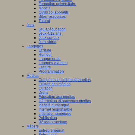
Formation universitaire
Mooc’s
Outils collaboratifs
Sites ressources
Tutorat
Jeux
Jeu et éducation
Jeux 4/12 ans
Jeux sérieux
Jeux vidéo
Langages
Ecriture
Humour
Langue orale
Langues vivantes
Lecture
Programmation
Médias
Compétences informationnelles
Culture des médias
Curation
Droits
Education aux médias
Information et nouveaux médias
Identité numérique
Internet responsable
Littératie numérique
Publication
Réseaux sociaux
Métiers
Entrepreneuriat
Entreprises