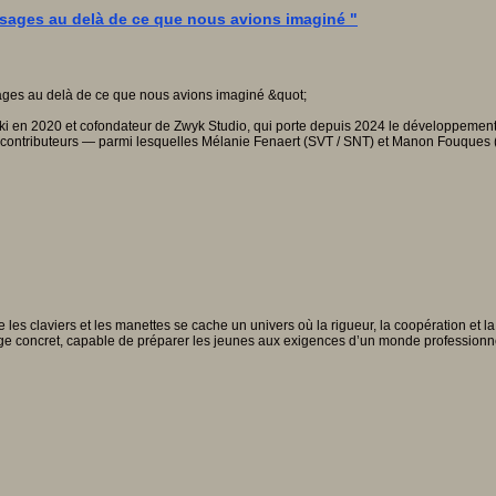
'usages au delà de ce que nous avions imaginé "
iki en 2020 et cofondateur de Zwyk Studio, qui porte depuis 2024 le développement
s contributeurs — parmi lesquelles Mélanie Fenaert (SVT / SNT) et Manon Fouques (F
es claviers et les manettes se cache un univers où la rigueur, la coopération et la 
sage concret, capable de préparer les jeunes aux exigences d’un monde professionn