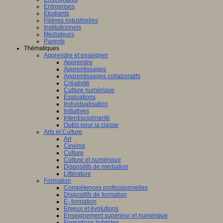
Entreprises
Etudiants
Filières industrielles
Institutionnels
Médiateurs
Parents
Thématiques
Apprendre et enseigner
Apprendre
Apprentissages
Apprentissages collaboratifs
Créativité
Culture numérique
Evaluations
Individualisation
Initiatives
Interdisciplinarité
Outils pour la classe
Arts et Culture
Art
Cinéma
Culture
Culture et numérique
Dispositifs de médiation
Littérature
Formation
Compétences professionnelles
Dispositifs de formation
E- formation
Enjeux et évolutions
Enseignement supérieur et numérique
Formations hybrides