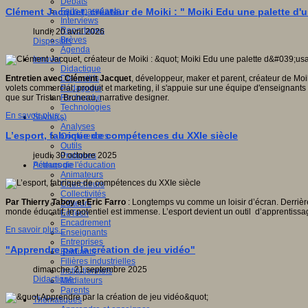
Débats
Faits marquants
Clément Jacquet, créateur de Moiki : " Moiki Edu une palette d
Interviews
Reportages
lundi, 20 avril 2026
Brèves
Dispositifs
Agenda
Innover
Didactique
Dispositifs
Entretien avec Clément Jacquet
, développeur, maker et parent, créateur de Mo
Pédagogie
volets commercial, produit et marketing, il s'appuie sur une équipe d'enseignant
Recherche
que sur Tristan Bruneau, narrative designer.
Technologies
En savoir plus...
Savoir(s)
Analyses
L’esport, fabrique de compétences du XXIe siècle
Conférences
Outils
Pratiques
jeudi, 30 octobre 2025
Acteurs de l'éducation
Pédagogie
Animateurs
Chercheurs
Collectivités
Par Thierry Taboy et Eric Farro
: Longtemps vu comme un loisir d’écran. Derrière l
Editeurs
monde éducatif, le potentiel est immense. L’esport devient un outil d’apprentis
EdTech
Encadrement
En savoir plus...
Enseignants
Entreprises
"Apprendre par la création de jeu vidéo"
Etudiants
Filières industrielles
dimanche, 21 septembre 2025
Institutionnels
Didactique
Médiateurs
Parents
Thématiques