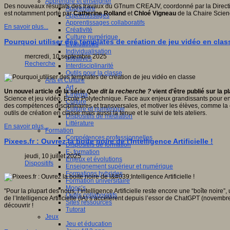
Apprendre et enseigner
Des nouveaux résultats des travaux du GTnum CREAJV, coordonné par la Direction
Apprendre
est notamment porté par
Catherine Rolland
et
Chloé Vigneau
de la Chaire Scienc
Apprentissages
Apprentissages collaboratifs
En savoir plus...
Créativité
Culture numérique
Pourquoi utiliser des templates de création de jeu vidéo en clas
Evaluations
Individualisation
mercredi, 10 septembre 2025
Initiatives
Recherche
Interdisciplinarité
Outils pour la classe
Arts et Culture
Art
Un nouvel article de la série
Que dit la recherche ?
vient d’être publié sur la 
Cinéma
Science et jeu vidéo, Ecole Polytechnique. Face aux enjeux grandissants pour en
Culture
des compétences disciplinaires et transversales, et motiver les élèves, comme la 
Culture et numérique
outils de création en classe mais aussi la tenue et le suivi de tels ateliers.
Dispositifs de médiation
Littérature
En savoir plus...
Formation
Compétences professionnelles
Pixees.fr : Ouvrez la boite noire de l'Intelligence Artificielle !
Dispositifs de formation
E- formation
jeudi, 10 juillet 2025
Enjeux et évolutions
Dispositifs
Enseignement supérieur et numérique
Formations hybrides
Formation universitaire
Mooc’s
"Pour la plupart des nous, l’Intelligence Artificielle reste encore une “boîte noi
Outils collaboratifs
de l’Intelligence Artificielle (IA) s’accélèrent depuis l’essor de ChatGPT (novembre
Sites ressources
découvrir !
Tutorat
Jeux
Jeu et éducation