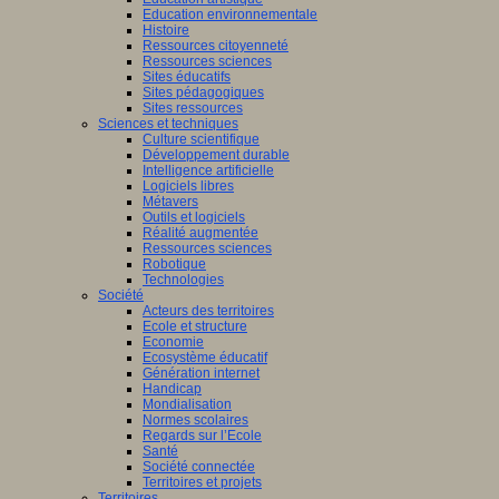
Education environnementale
Histoire
Ressources citoyenneté
Ressources sciences
Sites éducatifs
Sites pédagogiques
Sites ressources
Sciences et techniques
Culture scientifique
Développement durable
Intelligence artificielle
Logiciels libres
Métavers
Outils et logiciels
Réalité augmentée
Ressources sciences
Robotique
Technologies
Société
Acteurs des territoires
Ecole et structure
Economie
Ecosystème éducatif
Génération internet
Handicap
Mondialisation
Normes scolaires
Regards sur l’Ecole
Santé
Société connectée
Territoires et projets
Territoires